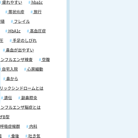
疲れやすい
hba1c
帯状疱疹
旅行
標値
フレイル
HbA1c
高血圧症
圧
手足のしびれ
鼻血が出やすい
ンフルエンザ検査
空腹
自宅入院
心房細動
鼻から
リックシンドロームとは
遺伝
副鼻腔炎
ンフルエンザ脳症とは
ザB型
呼吸症候群
内科
目
食後
吐き気