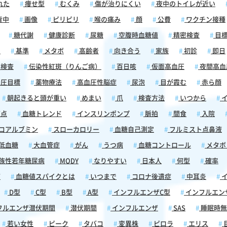
れた
痩せ型
むくみ
傷が治りにくい
夜中のトイレが近い
背中
画像
ピリピリ
喉の痛み
顔
公費
ワクチン接種
糖代謝
健康診断
尿糖
空腹時血糖値
精密検査
目
囲
基準
メタボ
高齢者
向き合う
家族
初診
即日
検査
伝染性紅斑（りんご病）
百日咳
仮面高血圧
夜間高血
圧目標
薬物療法
高血圧性脳症
尿泡
目が霞む
赤ら顔
朝起きると頭が重い
めまい
爪
検査方法
いつから
イ
斑点
血糖トレンド
インスリンポンプ
脈拍
間食
入院
コアルブミン
スローカロリー
血糖自己測定
フルミスト点鼻液
低血糖
大血管症
がん
うつ病
血糖コントロール
メタボ
族性若年糖尿病
MODY
なりやすい
日本人
何型
確率
痛
血糖値スパイクとは
いつまで
コロナ後遺症
中耳炎
イ
D型
C型
B型
A型
インフルエンザC型
インフルエン
フルエンザ潜伏期間
潜伏期間
インフルエンザ
SAS
睡眠時無
若い女性
ピーク
タバコ
変異株
ピロラ
エリス