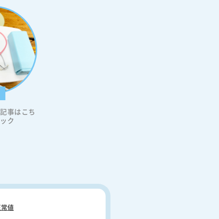
科
の記事はこち
リック
常値