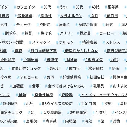
パイク
カフェイン
30代
うつ
50代
40代
更年期
評価法
診断基準
関係性
女性ホルモン
女性
副作用
男性
チェック
不眠症
居眠り
意識が朦朧
眠気
痒
脱毛症
糖質
抜け毛
バナナ
摂取量
コーヒー
糖
ドボカシー活動
スティグマ
ホルモン
精神疾患
ストレス
影響
喫煙
経口血糖降下薬
糖尿病かもしれない
境界型糖尿
骨粗鬆症
心筋梗塞
後遺症
脳梗塞
1型糖尿病
検診
ス
敗血症性ショック
感染症
敗血症
水分補給
関係
食べ物
アルコール
お酒
妊娠糖尿病
初期症状
慢性合
さ
血糖値
食事
食べてはいけないもの
乳製品
おすす
イルス
発熱
突発性発疹
呼吸器
ヒトメタニューモウイルス
感染経路
小児
RSウイルス感染症
手足口病
特徴
夏
尿病チェック
足
１型糖尿病
2型糖尿病
合併症
インス
ルス感染症
点眼薬
点鼻薬
内服薬
有効
薬
対策