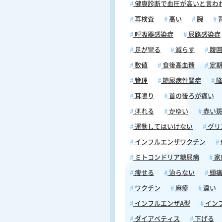
健康診断で血圧が高いと言わ
再検査
高い
腕
呼吸器感染症
尿路感染症
足が攣る
減らす
腹
数値
食後高血糖
定期
管理
糖尿病性腎症
降
耳鳴り
首の後ろが痛い
痺れる
かゆい
赤い
運動してはいけない
グリ
インフルエンザワクチン
ミトコンドリア糖尿病
家
痩せる
治らない
頭
ワクチン
麻疹
違い
インフルエンザA型
イン
ダイアベティス
下げる