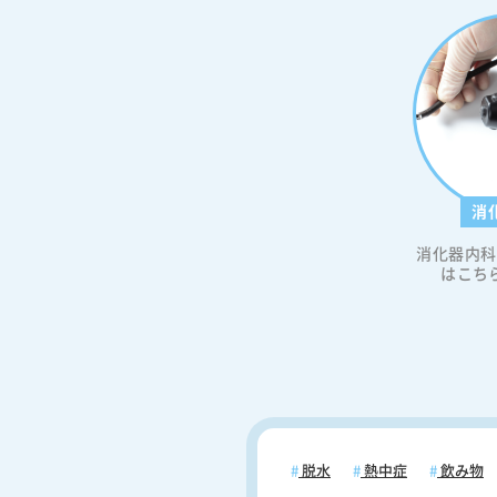
消
消化器内科
はこち
脱水
熱中症
飲み物