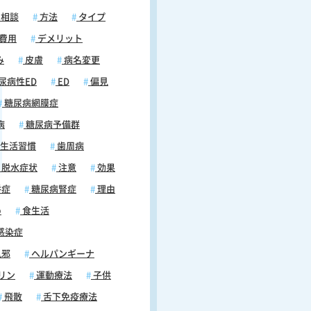
相談
方法
タイプ
費用
デメリット
み
皮膚
病名変更
尿病性ED
ED
偏見
糖尿病網膜症
病
糖尿病予備群
生活習慣
歯周病
脱水症状
注意
効果
併症
糖尿病腎症
理由
め
食生活
感染症
風邪
ヘルパンギーナ
リン
運動療法
子供
飛散
舌下免疫療法