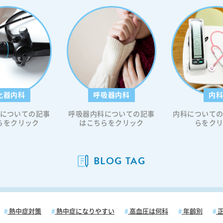
化器内科
呼吸器内科
内
についての記事
呼吸器内科についての記事
内科について
らをクリック
はこちらをクリック
らをク
BLOG TAG
熱中症対策
熱中症になりやすい
高血圧は何科
年齢別
正