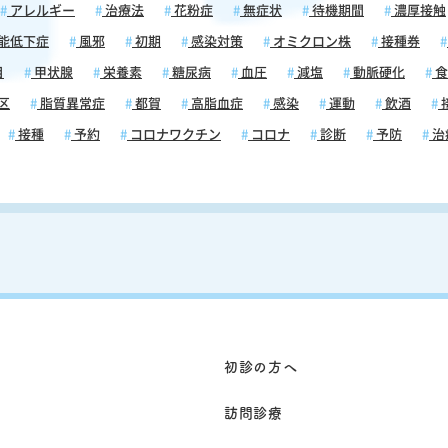
アレルギー
治療法
花粉症
無症状
待機期間
濃厚接触
能低下症
風邪
初期
感染対策
オミクロン株
接種券
目
甲状腺
栄養素
糖尿病
血圧
減塩
動脈硬化
食
区
脂質異常症
都賀
高脂血症
感染
運動
飲酒
接種
予約
コロナワクチン
コロナ
診断
予防
治
初診の方へ
訪問診療