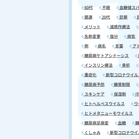
60代
不眠
血糖値ス
関連
20代
診察
メリット
減感作療法
名称変更
塩分
病気
例
病名
言葉
ア
糖尿病ケトアシドーシス
インスリン療法
骨折
重症化
新型コロナウイル
糖尿病予防
糖質制限
スキンケア
保湿剤
痒
ヒトヘルペスウイルス
ウ
ヒトメタニューモウイルス
糖尿病足病変
血糖
糖
くしゃみ
新型コロナウイ