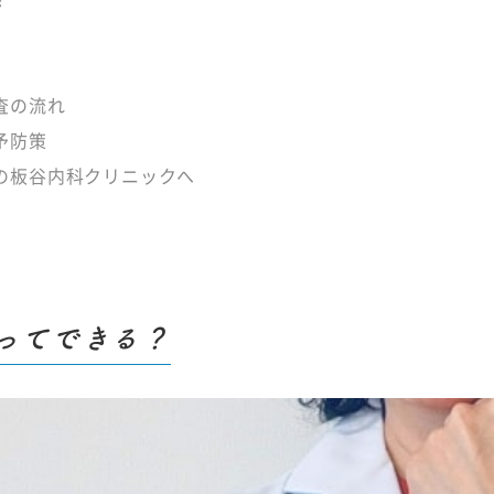
？
査の流れ
予防策
の板谷内科クリニックへ
ってできる？