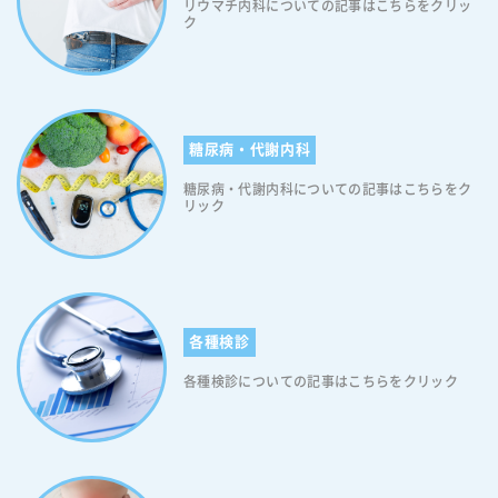
リウマチ内科についての記事はこちらをクリッ
え、2024-2025シーズンから使用が認められました(鼻スプレー型のイン
ク
フルワクチンを了承)。そのため、多くの医療機関では、2024年10月頃
から接種可能となる予定です。ただし、フルミスト点鼻液は輸入ワクチ
ンであるため、入荷状況によって接種開始時期が前後する可能性があり
ます。医療機関によって接種開始日が若干異なる可能性がありますの
で、お近くの医療機関に確認することをお勧めします。 フルミスト点
糖尿病・代謝内科
鼻液の特徴 フルミスト点鼻液（経鼻弱毒生インフルエンザワクチン接
種）の最大の特徴は、従来の注射型ワクチンとは異なり、生きた弱毒化
糖尿病・代謝内科についての記事はこちらをク
インフルエンザウイルスを使用している「生ワクチン」であることで
リック
す。 具体的には、インフルエンザA型2種類とB型2種類、合計4種類の株
が含まれており、幅広い種類のインフルエンザウイルスに対する防御を
提供します。また、フルミスト点鼻液の効果メカニズムは、従来のワク
チンとは大きく異なります。注射型ワクチンが主にIgG抗体を誘導する
のに対し、フルミスト点鼻液は気道分泌型IgA抗体も誘導します（IgA抗
体は粘膜表面で働く抗体で、ウイルスの侵入を最前線で防ぐ役割があり
各種検診
ます）。 これにより、特に小児において高い予防効果が期待されていま
各種検診についての記事はこちらをクリック
す。さらに、フルミスト点鼻液は生きたウイルスを使用しているため、
体内でより自然な免疫応答を引き起こします。この特性により、流行し
ているインフルエンザウイルスの株が、ワクチンに含まれる株と完全に
一致しない場合でも、ある程度の防御効果が期待できます。 これらの特
徴に加え、「痛くない」接種方法であることから、フルミスト点鼻液は