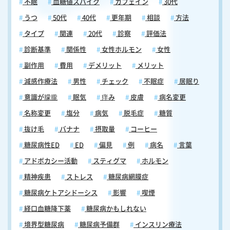
不眠
血糖値スパイク
カフェイン
30代
られています。生ワクチンは体内でより自然な免疫応答を引き起こすた
め、効果的な免疫を獲得できる可能性が高いとされています。 【フルミ
うつ
50代
40代
更年期
相談
方法
スト点鼻液（経鼻インフルエンザワクチン）｜質問6】風邪のような症
タイプ
関連
20代
診察
評価法
状が出ることがありますか？ 接種後1週間以内に、30〜40%の方に鼻水
や咳などの軽い風邪様症状や微熱がみられることがあります。これらの
診断基準
関係性
女性ホルモン
女性
症状は通常1週間程度で治まります。なお、接種後に鼻漏やくしゃみが
副作用
費用
デメリット
メリット
見られても再投与の必要はありません。ただし、接種時に強い抵抗があ
り十分に噴霧できなかった場合は、効果が期待できないことがあります
減感作療法
男性
チェック
不眠症
居眠り
（この場合も再投与の必要はありません）。 【フルミスト点鼻液（経鼻
意識が朦朧
眠気
痒み
皮膚
病名変更
インフルエンザワクチン）｜質問7】花粉症や鼻炎がある場合でも接種
名称変更
塩分
病気
脱毛症
糖質
できますか？ 症状が落ち着いている状態であれば接種可能です。ただ
し、鼻汁が多い状態では効果が減弱する可能性があるため、症状が軽快
抜け毛
バナナ
摂取量
コーヒー
してからの接種をお勧めします。 【フルミスト点鼻液（経鼻インフルエ
糖尿病性ED
ED
偏見
例
病名
言葉
ンザワクチン）｜質問8】迅速検査で陽性反応が出ることがあります
か？ はい、フルミスト点鼻液は生ワクチンのため、接種後2週間程度は
アドボカシー活動
スティグマ
ホルモン
インフルエンザの迅速検査で陽性反応が出る可能性があります。 ご不明
精神疾患
ストレス
糖尿病網膜症
な点やさらに詳しい情報が必要な場合は、診察時にお尋ねください。
個々の状況に応じて、最適なアドバイスをさせていただきます。 フル
糖尿病ケトアシドーシス
影響
喫煙
ミスト点鼻液をご希望の方へ フルミスト点鼻液（経鼻インフルエンザワ
経口血糖降下薬
糖尿病かもしれない
クチン）は、インフルエンザの予防接種として使用される鼻噴霧型のワ
クチンです。従来の注射型インフルエンザワクチンとは異なり、鼻から
境界型糖尿病
糖尿病予備群
インスリン療法