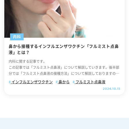
内科
鼻から接種するインフルエンザワクチン「フルミスト点鼻
液」とは？
内科に関する記事です。
この記事では「フルミスト点鼻液」について解説していきます。後半部
分では「フルミスト点鼻液の接種方法」について解説しておりますの
で、ぜひ最後までご覧ください。 .cv_box { text-align: center; } .cv_b
インフルエンザワクチン
鼻から
フルミスト点鼻液
ox a{ text-decoration: none !important; color: #fff !important; widt
2024.10.13
h: 100%; max-width: 400px; padding: 10px 30px; border-radius: 35
px; border: 2px solid #fff; background-color: #ffb800; box-shadow:
0 0 10pxrgb(0 0 0 / 10%); position: relative; text-align: center; font-
size: 18px; letter-spacing: 0.05em; line-height: 1.3; margin: 0 auto 4
0px; text-decoration: none; } .cv_box a:after { content: ""; position:
absolute; top: 52%; -webkit-transform: translateY(-50%); transfor
m: translateY(-50%); right: 10px; background-image: url("https://it