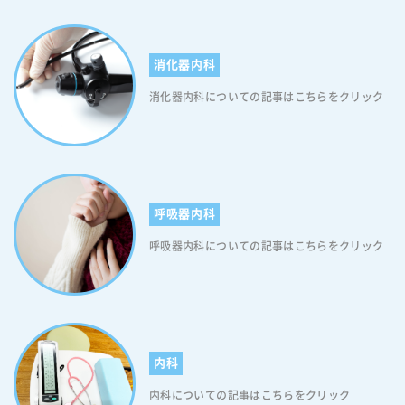
潜在的な副作用についても正確な情報を得ることができるため、より安
心して予防接種（経鼻弱毒生インフルエンザワクチン接種を含む）を受
けることが可能となります。 フルミスト点鼻液接種の副反応 フルミス
消化器内科
ト点鼻液（経鼻弱毒生インフルエンザワクチン接種）は、他のワクチン
と同様に副反応が生じる可能性があります。ここでは、フルミスト点鼻
消化器内科についての記事はこちらをクリック
液（経鼻弱毒生インフルエンザワクチン接種）の主な副反応について解
説します。 【フルミスト点鼻液(生ワクチン)の接種は痛くない｜副反応
1】鼻炎症状 最も一般的な副反応は鼻炎症状です。接種後3〜7日以内
に、約40〜50%の方に鼻水や鼻づまりが現れることがあります。これは
鼻腔内への直接的な刺激が原因と考えられ、特に若年層で多く見られま
す。ただし、通常は軽度で一時的なものです。 【フルミスト点鼻液(生
呼吸器内科
ワクチン)の接種は痛くない｜副反応2】感冒様症状 次に多いのが感冒様
症状です。喉の痛み、咳、軽度の発熱など、風邪に似た症状が現れるこ
呼吸器内科についての記事はこちらをクリック
とがあります。これは免疫系の反応によるもので、一般的には数日で改
善します。なお、これらの症状が出た場合は、十分な休息と水分補給が
大切です。 【フルミスト点鼻液(生ワクチン)の接種は痛くない｜副反応
3】頭痛 約3〜9%の接種者が頭痛を経験する可能性があります。ただし
多くの場合、軽度なため鎮痛剤で対応可能です。 【フルミスト点鼻液
(生ワクチン)の接種は痛くない｜副反応4】その他の症状 その他には、
内科
咽頭痛が5〜10%、発熱が約10%の方に見られることがあります。ただ
内科についての記事はこちらをクリック
し、これらも通常は軽度で短期間のものです。 副反応のほとんどは一時