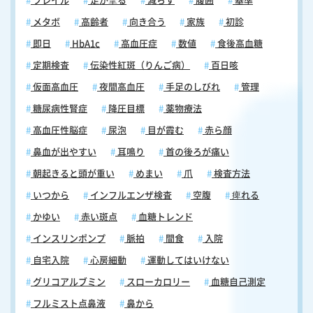
フレイル
足が攣る
減らす
腹囲
基準
に応じた適切なアドバイスを受けることが大切です。特に基礎疾患があ
る場合や、過去にワクチンで深刻なアレルギー反応を経験したことがあ
メタボ
高齢者
向き合う
家族
初診
る場合は、慎重な判断が必要です。 フルミスト点鼻液接種を検討する際
即日
HbA1c
高血圧症
数値
食後高血糖
は、これらの注意点を踏まえつつ、インフルエンザ予防の重要性と個人
のリスクを総合的に考慮し、医療専門家と相談の上で判断することをお
定期検査
伝染性紅斑（りんご病）
百日咳
勧めします。 フルミスト点鼻液接種の費用と助成制度 フルミスト点鼻
仮面高血圧
夜間高血圧
手足のしびれ
管理
液（経鼻インフルエンザワクチン）の接種費用は医療機関によって異な
りますが、10,000円前後で価格設定されているところが多いです。フル
糖尿病性腎症
降圧目標
薬物療法
ミスト点鼻液（経鼻弱毒生インフルエンザワクチン接種）は保険適用外
高血圧性脳症
尿泡
目が霞む
赤ら顔
のワクチンであるため、全額自己負担となりますので、ご注意くださ
い。 ただし、厚生労働省が承認したフルミスト点鼻液（第一三共が製
鼻血が出やすい
耳鳴り
首の後ろが痛い
造・２～19歳未満が対象）につきましては、一部の自治体でインフルエ
朝起きると頭が重い
めまい
爪
検査方法
ンザ予防接種補助の対象となっています。この助成制度の適用は地域に
よって異なるため、お住まいの自治体の保健所や医療機関に確認するこ
いつから
インフルエンザ検査
空腹
痺れる
とをお勧めします。 なお、未承認のフルミスト点鼻液(経鼻弱毒生イン
かゆい
赤い斑点
血糖トレンド
フルエンザワクチン接種)につきましては補助対象外となりますので、ご
注意ください(未承認のワクチンの場合、万が一副作用が起きても予防接
インスリンポンプ
脈拍
間食
入院
種法の救済制度の対象外となるためです)。 フルミスト点鼻液に関する
自宅入院
心房細動
運動してはいけない
よくある質問（FAQ） ここでは、フルミスト点鼻液に関するよくあるご
質問に簡潔にお答えいたします。 【フルミスト点鼻液（経鼻インフルエ
グリコアルブミン
スローカロリー
血糖自己測定
ンザワクチン）｜質問1】フルミスト点鼻液の効果はどれくらいです
フルミスト点鼻液
鼻から
か？ フルミスト点鼻液は、従来の注射型ワクチンと同等以上の効果があ