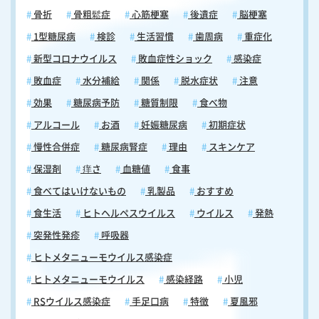
噴霧して使用する新しいタイプのワクチン（経鼻弱毒生インフルエンザ
骨折
骨粗鬆症
心筋梗塞
後遺症
脳梗塞
ワクチン接種）です。 フルミスト点鼻液は注射ではなく、鼻の中に直接
スプレーすることで投与されるため、注射を嫌がるお子さんにとって非
1型糖尿病
検診
生活習慣
歯周病
重症化
常に有効な選択肢の一つとなります。 当院では2024年10月3日よりフル
新型コロナウイルス
敗血症性ショック
感染症
ミストの接種を開始いたします。 フルミスト点鼻液にご興味のある方や
詳細を知りたい方は、どうぞお気軽にお問い合わせください。 当日の順
敗血症
水分補給
関係
脱水症状
注意
番予約はこちらから
効果
糖尿病予防
糖質制限
食べ物
アルコール
お酒
妊娠糖尿病
初期症状
慢性合併症
糖尿病腎症
理由
スキンケア
保湿剤
痒さ
血糖値
食事
食べてはいけないもの
乳製品
おすすめ
食生活
ヒトヘルペスウイルス
ウイルス
発熱
突発性発疹
呼吸器
ヒトメタニューモウイルス感染症
ヒトメタニューモウイルス
感染経路
小児
RSウイルス感染症
手足口病
特徴
夏風邪