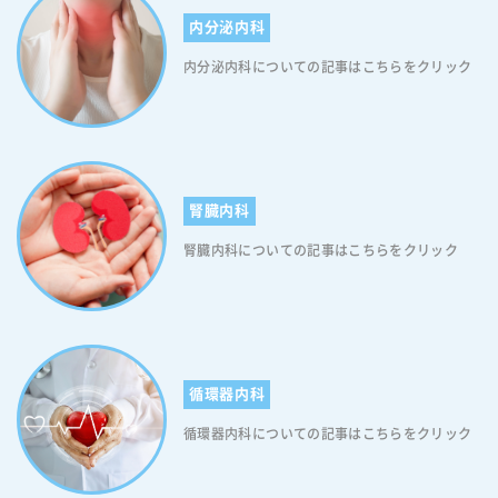
特に小児や若年層のインフルエンザ予防において、効果的な選択肢とな
内分泌内科
る可能性があります。ただし、すべての人に適しているわけではないた
め、接種の際は医療専門家との相談が重要です。 フルミスト点鼻液の
内分泌内科についての記事はこちらをクリック
接種方法 フルミスト点鼻液（経鼻インフルエンザワクチン）の接種は両
鼻に0.1mlずつ噴霧することで完了します。通常は1回の接種で十分で
す。 しかし9歳未満で初めて接種する場合には、数週間の間隔をあけて
2回の接種が推奨されています(フルミスト点鼻液は「痛くない」ワクチ
ンです)。なお、フルミスト点鼻液の対象年齢は2歳から19歳です。 もし
「痛くない」方法でワクチン接種をお考えでしたら、従来の注射型イン
腎臓内科
フルエンザワクチンではなく、フルミスト点鼻液をお勧めします。 従
来の注射型ワクチンとフルミスト点鼻液の違い フルミスト点鼻液（経鼻
腎臓内科についての記事はこちらをクリック
弱毒生インフルエンザワクチン接種）は従来の注射型ワクチンとは異な
り、鼻から噴霧して使用する新しいタイプのワクチンです。そのため、
注射による腕の腫れは起こらないので、注射部位が腫れやすい方にはフ
ルミスト点鼻液が安心です。 また、この「生ワクチン」の最大の特徴
は、鼻腔粘膜での局所免疫形成を促進することです。ウイルスが最初に
侵入する場所である鼻腔で直接的に免疫を誘導することで、より効果的
循環器内科
にインフルエンザの感染を防ぐことができると考えられています。ただ
し、どちらのワクチンにも一長一短があり、個人の状況や医療従事者の
循環器内科についての記事はこちらをクリック
判断に基づいて最適な選択をすることが重要です。 したがって、インフ
ルエンザ予防接種をご検討中の方には、かかりつけの医師や専門医に相
談することをお勧めします。医師との相談を通じて、ワクチンの効果や