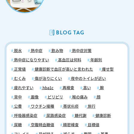
的で、数日以内に自然に解消します。しかし、症状が長引いたり重篤化
したりする場合は、速やかに医師の診察を受けることをお勧めします。
個人の健康状態や体質によって副反応の現れ方は異なるため、接種前に
医師と相談し、自身に適したワクチン選択をすることが重要です。 フ
ルミスト点鼻液接種の注意点 フルミスト点鼻液(経鼻弱毒生インフルエ
BLOG TAG
ンザワクチン接種)は多くの人にとって安全で効果的なワクチンですが、
接種に際しては以下の注意点を十分に理解することが重要です。 ＜接種
できない方＞ ① 2歳未満および19歳以上の方 ② 過去1年以内に喘息
脱水
熱中症
飲み物
熱中症対策
発作を起こした方 ③ 妊娠中の女性（ただし、授乳中は接種可能とされ
ています） ④ 重度の免疫不全患者、およびその家族や介護者 ⑤ アス
熱中症になりやすい
高血圧は何科
年齢別
ピリンを長期内服中の小児 ⑥ 重度の卵アレルギー、ゼラチンアレルギ
正常値
健康診断で血圧が高いと言われた
痩せ型
ー、ゲンタマイシンやアルギニンにアレルギーがある方 ＜注意が必要な
むくみ
傷が治りにくい
夜中のトイレが近い
方＞ ① 心臓病、重度の呼吸器疾患、肝臓病、糖尿病、貧血、神経疾患
のある方 ② 過去にアナフィラキシーやギランバレー症候群の経験があ
疲れやすい
hba1c
再検査
高い
腕
る方 ③ 血液疾患、腎機能障害のある方 ④ 接種当日に鼻炎症状が顕著
背中
画像
ピリピリ
喉の痛み
顔
な方（ワクチンの効果が減弱する可能性があるため） これらの条件に該
当する方は、フルミスト点鼻液の接種を避けるか、接種前に必ず医師と
公費
ワクチン接種
帯状疱疹
旅行
相談する必要があります。また、非常にまれではありますが、重篤な副
呼吸器感染症
尿路感染症
糖代謝
健康診断
反応（アナフィラキシーショックやギランバレー症候群など）が報告さ
れていることにも留意してください。 フルミスト点鼻液を安全に接種す
尿糖
空腹時血糖値
精密検査
目標値
るためにも、自身の健康状態や既往歴を正確に医師に伝え、個別の状況