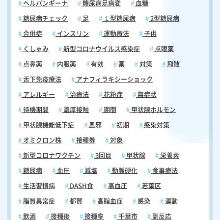
ヘルパンギーナ
糖尿病足病変
血糖
糖尿病チェック
足
１型糖尿病
2型糖尿病
合併症
インスリン
運動療法
子供
くしゃみ
新型コロナウイルス感染症
点眼薬
点鼻薬
内服薬
有効
薬
対策
飛散
舌下免疫療法
アナフィラキシーショック
アレルギー
治療法
花粉症
無症状
待機期間
濃厚接触
期間
甲状腺ホルモン
甲状腺機能低下症
風邪
初期
感染対策
オミクロン株
接種券
対象
新型コロナワクチン
3回目
甲状腺
栄養素
糖尿病
血圧
減塩
動脈硬化
食事療法
生活習慣病
DASH食
高血圧
若葉区
脂質異常症
都賀
高脂血症
感染
運動
飲酒
接種後
接種率
千葉市
副反応