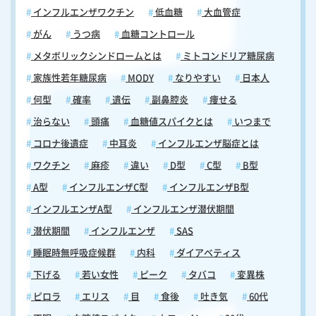
インフルエンザワクチン
低血糖
大血管症
るとされています。特に小児では、注射型よりも高い予防効果が報告さ
れています。 【フルミスト点鼻液（経鼻インフルエンザワクチン）｜質
がん
うつ病
血糖コントロール
問2】フルミスト点鼻液は痛くないの？ はい、フルミスト点鼻液は「痛
メタボリックシンドロームとは
ミトコンドリア糖尿病
くない」ワクチンです。鼻から噴霧して使用するため、従来の注射型ワ
クチンのような痛みはありません。したがって、フルミスト点鼻液は注
家族性若年糖尿病
MODY
なりやすい
日本人
射を苦手とする方や小さなお子さんにとって、より快適な接種方法とい
何型
確率
遺伝
副鼻腔炎
痩せる
えます。もし「痛くない」方法でワクチン接種をお考えでしたら、従来
の注射型インフルエンザワクチンではなく、フルミスト点鼻液をお勧め
治らない
頭痛
血糖値スパイクとは
いつまで
します。 【フルミスト点鼻液（経鼻インフルエンザワクチン）｜質問
コロナ後遺症
中耳炎
インフルエンザ脳症とは
3】注射型ワクチンと併用は可能ですか？ 可能です。例えば、2回接種
対象者で1回目を注射型、2回目をフルミスト点鼻液で接種することがで
ワクチン
麻疹
違い
D型
C型
B型
きます(併用による追加的な効果について明確な科学的根拠はありませ
A型
インフルエンザC型
インフルエンザB型
ん)。 【フルミスト点鼻液（経鼻インフルエンザワクチン）｜質問4】卵
アレルギーがある人でも接種可能ですか？ フルミスト点鼻液には卵成分
インフルエンザA型
インフルエンザ潜伏期間
が含まれています。したがって、重度の卵アレルギーやゼラチンに対す
潜伏期間
インフルエンザ
SAS
るアナフィラキシーの既往がある方は、フルミスト点鼻液の接種を避け
てください。軽度のアレルギーについては、事前に医師にご相談くださ
睡眠時無呼吸症候群
内科
ダイアベティス
い。 【フルミスト点鼻液（経鼻インフルエンザワクチン）｜質問5】生
下げる
若い女性
ピーク
タバコ
変異株
ワクチンとは？ 生ワクチンとは、弱毒化された生きたウイルスを使用し
たワクチンのことです。フルミスト点鼻液は「経鼻弱毒生インフルエン
ピロラ
エリス
目
食後
吐き気
60代
ザワクチン」の一種で、生きたインフルエンザウイルスを弱毒化して作