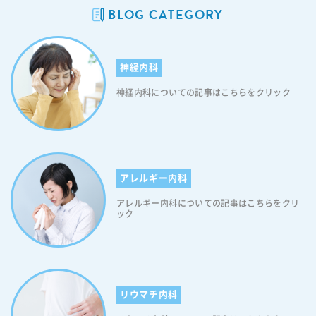
BLOG CATEGORY
aya-naika.co.jp/static/user/images/common/icon_link_w.svg"); wid
th: 15px; height: 15px; background-size: contain; display: inline-blo
ck; } 【目次】 鼻から接種するインフルエンザワクチン「フルミスト®
（FluMist®）点鼻液」とは？ フルミスト点鼻液の特徴 フルミスト点鼻
神経内科
液の接種方法 従来の注射型ワクチンとフルミスト点鼻液の違い フルミ
スト点鼻液接種の注意点 フルミスト点鼻液接種の費用と助成制度 フル
神経内科についての記事はこちらをクリック
ミスト点鼻液に関するよくある質問（FAQ） フルミスト点鼻液をご希望
の方へ 鼻から接種するインフルエンザワクチン「フルミスト」とは？
フルミスト®（FluMist®）点鼻液は、インフルエンザの予防接種として
使用される鼻噴霧型のワクチンです。従来の注射型インフルエンザワク
チンとは異なり、鼻から噴霧して使用する新しいタイプのワクチン（経
鼻弱毒生インフルエンザワクチン接種）です。 フルミスト点鼻液は注射
アレルギー内科
ではなく、鼻の中に直接スプレーすることで投与されるため、「痛くな
アレルギー内科についての記事はこちらをクリ
い」ワクチンとして、注射を嫌がるお子さんにとって非常に有効な選択
ック
肢の一つとなります。また、「生ワクチン」であるため、鼻腔粘膜を通
じて局所免疫を誘導し、より自然な免疫応答を引き起こすとされていま
す。そのため、従来のワクチンでは十分な効果が得られなかった方々
や、注射を苦手とする人々にとって新たな選択肢となることが期待され
ています。なお、フルミスト点鼻液(経鼻弱毒生インフルエンザワクチン
接種)は、海外では長年使用されており、その有効性と安全性が広く認め
リウマチ内科
られています。 日本では、海外での使用実績や臨床試験データを踏ま