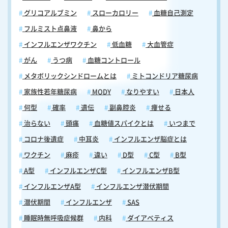
グリコアルブミン
スローカロリー
血糖自己測定
フルミスト点鼻液
鼻から
インフルエンザワクチン
低血糖
大血管症
がん
うつ病
血糖コントロール
メタボリックシンドロームとは
ミトコンドリア糖尿病
家族性若年糖尿病
MODY
なりやすい
日本人
何型
確率
遺伝
副鼻腔炎
痩せる
治らない
頭痛
血糖値スパイクとは
いつまで
コロナ後遺症
中耳炎
インフルエンザ脳症とは
ワクチン
麻疹
違い
D型
C型
B型
A型
インフルエンザC型
インフルエンザB型
インフルエンザA型
インフルエンザ潜伏期間
潜伏期間
インフルエンザ
SAS
睡眠時無呼吸症候群
内科
ダイアベティス