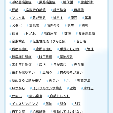
呼吸器感染症
尿路感染症
糖代謝
健康診断
尿糖
空腹時血糖値
精密検査
目標値
フレイル
足が攣る
減らす
腹囲
基準
メタボ
高齢者
向き合う
家族
初診
即日
HbA1c
高血圧症
数値
食後高血糖
定期検査
伝染性紅斑（りんご病）
百日咳
仮面高血圧
夜間高血圧
手足のしびれ
管理
糖尿病性腎症
降圧目標
薬物療法
高血圧性脳症
尿泡
目が霞む
赤ら顔
鼻血が出やすい
耳鳴り
首の後ろが痛い
朝起きると頭が重い
めまい
爪
検査方法
いつから
インフルエンザ検査
空腹
痺れる
かゆい
赤い斑点
血糖トレンド
インスリンポンプ
脈拍
間食
入院
自宅入院
心房細動
運動してはいけない