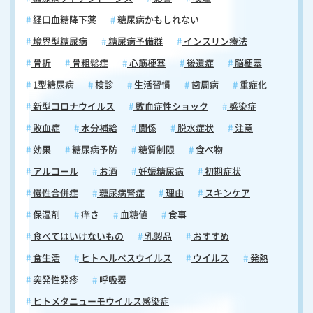
経口血糖降下薬
糖尿病かもしれない
境界型糖尿病
糖尿病予備群
インスリン療法
骨折
骨粗鬆症
心筋梗塞
後遺症
脳梗塞
1型糖尿病
検診
生活習慣
歯周病
重症化
新型コロナウイルス
敗血症性ショック
感染症
敗血症
水分補給
関係
脱水症状
注意
効果
糖尿病予防
糖質制限
食べ物
アルコール
お酒
妊娠糖尿病
初期症状
慢性合併症
糖尿病腎症
理由
スキンケア
保湿剤
痒さ
血糖値
食事
食べてはいけないもの
乳製品
おすすめ
食生活
ヒトヘルペスウイルス
ウイルス
発熱
突発性発疹
呼吸器
ヒトメタニューモウイルス感染症