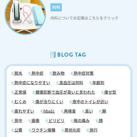
内科
内科についての記事はこちらをクリック
BLOG TAG
脱水
熱中症
飲み物
熱中症対策
熱中症になりやすい
高血圧は何科
年齢別
正常値
健康診断で血圧が高いと言われた
痩せ型
むくみ
傷が治りにくい
夜中のトイレが近い
疲れやすい
hba1c
再検査
高い
腕
背中
画像
ピリピリ
喉の痛み
顔
公費
ワクチン接種
帯状疱疹
旅行