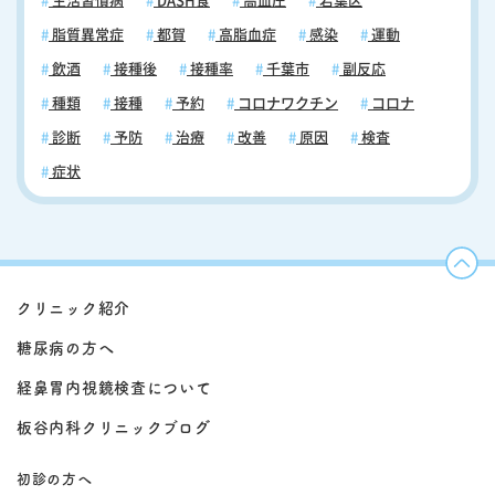
生活習慣病
DASH食
高血圧
若葉区
脂質異常症
都賀
高脂血症
感染
運動
飲酒
接種後
接種率
千葉市
副反応
種類
接種
予約
コロナワクチン
コロナ
診断
予防
治療
改善
原因
検査
症状
クリニック紹介
糖尿病の方へ
経鼻胃内視鏡検査について
板谷内科クリニックブログ
初診の方へ