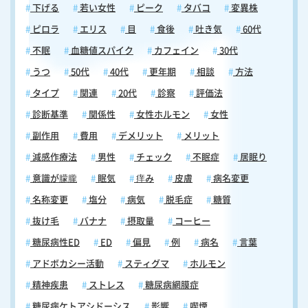
下げる
若い女性
ピーク
タバコ
変異株
ピロラ
エリス
目
食後
吐き気
60代
不眠
血糖値スパイク
カフェイン
30代
うつ
50代
40代
更年期
相談
方法
タイプ
関連
20代
診察
評価法
診断基準
関係性
女性ホルモン
女性
副作用
費用
デメリット
メリット
減感作療法
男性
チェック
不眠症
居眠り
意識が朦朧
眠気
痒み
皮膚
病名変更
名称変更
塩分
病気
脱毛症
糖質
抜け毛
バナナ
摂取量
コーヒー
糖尿病性ED
ED
偏見
例
病名
言葉
アドボカシー活動
スティグマ
ホルモン
精神疾患
ストレス
糖尿病網膜症
糖尿病ケトアシドーシス
影響
喫煙