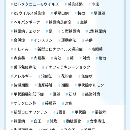
ヒトメタニューモウイルス
感染経路
小児
RSウイルス感染症
手足口病
特徴
夏風邪
ヘルパンギーナ
糖尿病足病変
血糖
糖尿病チェック
足
１型糖尿病
2型糖尿病
合併症
インスリン
運動療法
子供
くしゃみ
新型コロナウイルス感染症
点眼薬
点鼻薬
内服薬
有効
薬
対策
飛散
舌下免疫療法
アナフィラキシーショック
アレルギー
治療法
花粉症
無症状
待機期間
濃厚接触
期間
甲状腺ホルモン
甲状腺機能低下症
風邪
初期
感染対策
オミクロン株
接種券
対象
新型コロナワクチン
3回目
甲状腺
栄養素
糖尿病
血圧
減塩
動脈硬化
食事療法