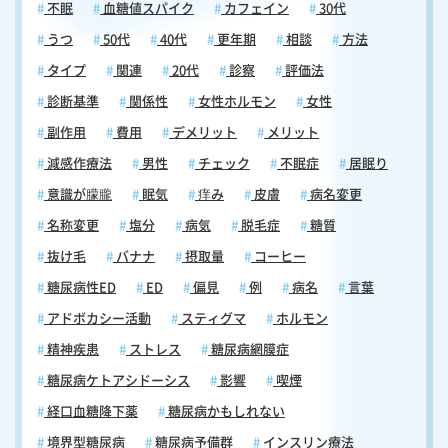
不眠
血糖値スパイク
カフェイン
30代
うつ
50代
40代
更年期
相談
方法
タイプ
関連
20代
診察
評価法
診断基準
関係性
女性ホルモン
女性
副作用
費用
デメリット
メリット
減感作療法
男性
チェック
不眠症
居眠り
意識が朦朧
眠気
痒み
皮膚
病名変更
名称変更
塩分
病気
脱毛症
糖質
抜け毛
バナナ
摂取量
コーヒー
糖尿病性ED
ED
偏見
例
病名
言葉
アドボカシー活動
スティグマ
ホルモン
精神疾患
ストレス
糖尿病網膜症
糖尿病ケトアシドーシス
影響
喫煙
経口血糖降下薬
糖尿病かもしれない
境界型糖尿病
糖尿病予備群
インスリン療法