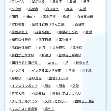
フレイル
足が攣る
減らす
腹囲
基準
メタボ
高齢者
向き合う
家族
初診
即日
HbA1c
高血圧症
数値
食後高血糖
定期検査
伝染性紅斑（りんご病）
百日咳
仮面高血圧
夜間高血圧
手足のしびれ
管理
糖尿病性腎症
降圧目標
薬物療法
高血圧性脳症
尿泡
目が霞む
赤ら顔
鼻血が出やすい
耳鳴り
首の後ろが痛い
朝起きると頭が重い
めまい
爪
検査方法
いつから
インフルエンザ検査
空腹
痺れる
かゆい
赤い斑点
血糖トレンド
インスリンポンプ
脈拍
間食
入院
自宅入院
心房細動
運動してはいけない
グリコアルブミン
スローカロリー
血糖自己測定
フルミスト点鼻液
鼻から