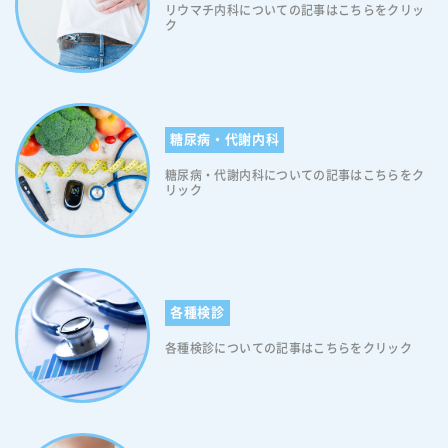
は一般社会から受けるもの（社会的スティグマ）、医療従事者からうけ
リウマチ内科についての記事はこちらをクリッ
ク
るもの（乖離的スティグマ）、自分自身で感じてしまうもの（セルフス
ティグマ）があります。 ＜社会的スティグマ＞ ・生命保険に加入でき
なかった ・住宅ローンを断られた ・糖尿病が原因で就職できなかった
＜乖離的スティグマ＞ ・間食を咎められた ・インスリンを拒否すると
叱責された ＜セルフスティグマ＞ ・自己尊重の低減 ・自己効力感の低
減など 糖尿病スティグマの影響 社会における糖尿病の知識不足、誤っ
糖尿病・代謝内科
たイメージの拡散により、糖尿病をもつ人は「特定の属性に対して刻ま
糖尿病・代謝内科についての記事はこちらをク
れる負の烙印＝スティグマ」にさらされています。そのため糖尿病をも
リック
つ人は、「自己コントロールできない者」「親もそうだったから」「太
っているから」と周囲から非難や差別をされたり、生命保険や住宅ロー
ンに加入出来なかったりなど、社会的に様々な不利益を被ることがあり
ます。このようなことから糖尿病スティグマは、就職や結婚にまで負の
影響が出ると考えられております。 糖尿病スティグマが治療に与える
影響 糖尿病をもつ人に対するスティグマを放置すると、糖尿病をもつ人
各種検診
が社会活動で不利益を被るのみならず、治療に向かわなくなるという弊
害をもたらします(糖尿病であることを隠す→適切な治療の機会損失→重
各種検診についての記事はこちらをクリック
症化→という悪循環に陥る可能性があるからです)。ですので、糖尿病ス
ティグマを軽く考えてはいけません。糖尿病を持つ方は、糖尿病スティ
グマをうけることにより、糖尿病の放置、通院治療の中断、ひいては糖
尿病の重症化につながる恐れがあることを理解しておいてください。