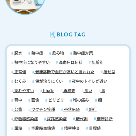
BLOG TAG
脱水
熱中症
飲み物
熱中症対策
熱中症になりやすい
高血圧は何科
年齢別
正常値
健康診断で血圧が高いと言われた
痩せ型
むくみ
傷が治りにくい
夜中のトイレが近い
疲れやすい
hba1c
再検査
高い
腕
背中
画像
ピリピリ
喉の痛み
顔
公費
ワクチン接種
帯状疱疹
旅行
呼吸器感染症
尿路感染症
糖代謝
健康診断
尿糖
空腹時血糖値
精密検査
目標値