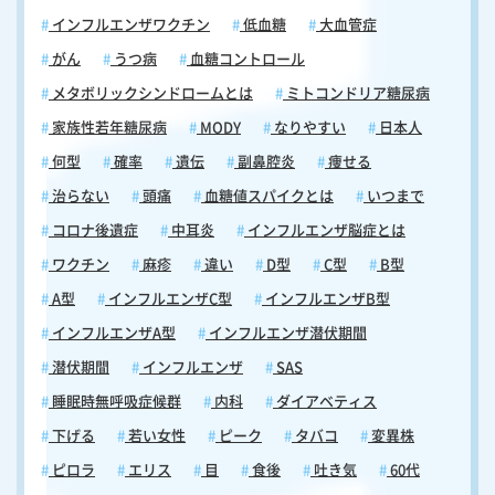
インフルエンザワクチン
低血糖
大血管症
がん
うつ病
血糖コントロール
メタボリックシンドロームとは
ミトコンドリア糖尿病
家族性若年糖尿病
MODY
なりやすい
日本人
何型
確率
遺伝
副鼻腔炎
痩せる
治らない
頭痛
血糖値スパイクとは
いつまで
コロナ後遺症
中耳炎
インフルエンザ脳症とは
ワクチン
麻疹
違い
D型
C型
B型
A型
インフルエンザC型
インフルエンザB型
インフルエンザA型
インフルエンザ潜伏期間
潜伏期間
インフルエンザ
SAS
睡眠時無呼吸症候群
内科
ダイアベティス
下げる
若い女性
ピーク
タバコ
変異株
ピロラ
エリス
目
食後
吐き気
60代