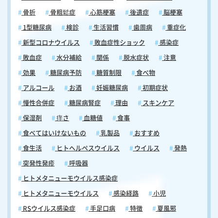
骨折
骨粗鬆症
心筋梗塞
後遺症
脳梗塞
1型糖尿病
検診
生活習慣
歯周病
重症化
新型コロナウイルス
敗血症性ショック
感染症
敗血症
水分補給
関係
脱水症状
注意
効果
糖尿病予防
糖質制限
食べ物
アルコール
お酒
妊娠糖尿病
初期症状
慢性合併症
糖尿病腎症
理由
スキンケア
保湿剤
痒さ
血糖値
食事
食べてはいけないもの
乳製品
おすすめ
食生活
ヒトヘルペスウイルス
ウイルス
発熱
突発性発疹
呼吸器
ヒトメタニューモウイルス感染症
ヒトメタニューモウイルス
感染経路
小児
RSウイルス感染症
手足口病
特徴
夏風邪