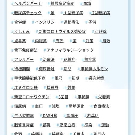
ヘルパンギーナ
糖尿病足病変
血糖
糖尿病チェック
足
１型糖尿病
2型糖尿病
合併症
インスリン
運動療法
子供
くしゃみ
新型コロナウイルス感染症
点眼薬
点鼻薬
内服薬
有効
薬
対策
飛散
舌下免疫療法
アナフィラキシーショック
アレルギー
治療法
花粉症
無症状
待機期間
濃厚接触
期間
甲状腺ホルモン
甲状腺機能低下症
風邪
初期
感染対策
オミクロン株
接種券
対象
新型コロナワクチン
3回目
甲状腺
栄養素
糖尿病
血圧
減塩
動脈硬化
食事療法
生活習慣病
DASH食
高血圧
若葉区
脂質異常症
都賀
高脂血症
感染
運動
飲酒
接種後
接種率
千葉市
副反応