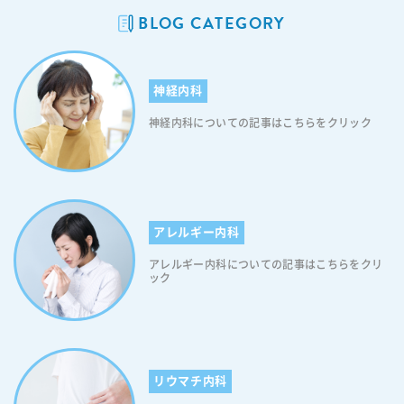
ティグマにおいては、どのようなものが挙げられるのでしょうか。糖尿
BLOG CATEGORY
病におけるスティグマについては、以下の具体例をご覧ください。 ＜糖
尿病スティグマの具体例＞ 糖尿病におけるスティグマでは、糖尿病にな
ると失明や透析、脳梗塞になるなどと決めつけられることであったり、
神経内科
不摂生、だらしない、運動嫌い、自己管理ができていないとされたりす
ることで社会的に様々な不利益を被ることなどが挙げられます。また生
神経内科についての記事はこちらをクリック
命保険に加入できない、住宅ローンを組めない、結婚の障壁となる、就
職に不利になる、なども糖尿病におけるスティグマだと言えます。 糖
尿病スティグマが生じる原因 糖尿病スティグマは、不正確な情報・知識
に起因する誤った認識(言葉)により生じることが多いです。また糖尿病
の病態を正確に表していない病名や、糖尿病医療で使われる不適切な用
語の使用によるマイナスイメージの拡散により、社会から負の烙印（ス
アレルギー内科
ティグマ）を押されているとも考えられております(糖尿病は排泄物の
「尿」という文字が入っていることもあり、その病名自体がスティグマ
アレルギー内科についての記事はこちらをクリ
ック
ではないかという考えが話題に上がっています)。糖尿病協会が行ったア
ンケート調査では半数以上の患者さんが糖尿病という病名に抵抗がある
と答え、「変えて欲しい」という意見も約半数に見られたとのことで
す。なお昨年、日本糖尿病協会は「糖尿病」という名称の変更を検討す
る方針を明らかにしております。患者の大半が不快感を抱いていること
などを踏まえたもので、今後１、２年のうちに新たな病名を提案したい
リウマチ内科
と伝えております。 糖尿病のスティグマの類型 糖尿病のスティグマに