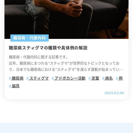
糖尿病・代謝内科
糖尿病スティグマの種類や具体例の解説
糖尿病・代謝内科に関する記事です。
近年、糖尿病にまつわる“スティグマ”が世界的なトピックとなってお
り、日本でも糖尿病における“スティグマ”を減らす運動が始まっていま
す。 この記事では、「糖尿病スティグマ」について解説していきます。
糖尿病
スティグマ
アドボカシー活動
言葉
病名
例
後半部分では「糖尿病スティグマの影響」や「アドボカシー活動」につ
偏見
いて解説しておりますので、ぜひ最後までご覧ください。 【目次】 糖
2023.02.09
尿病スティグマとは 糖尿病スティグマが生じる原因 糖尿病のスティグ
マの類型 糖尿病スティグマの影響 糖尿病スティグマが治療に与える影
響 糖尿病スティグマの改善にはアドボカシー活動が効果的です 糖尿病
スティグマとは 糖尿病スティグマとは、その名の通り糖尿病を持つ人に
対する“スティグマ”のことを指します。スティグマとは、一般に「恥・
不信用のしるし」「不名誉な烙印」を意味します。ある特定の属性によ
り、いわれのない差別や偏見の対象となることです。では、糖尿病のス