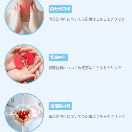
糖尿病スティグマの改善にはアドボカシー活動が効果的です アドボカシ
ー活動とは、社会的弱者やマイノリティの人権を擁護するために、NGO
内分泌内科
やNPOなどの非営利団体が中心となって実施する活動です(アドボカシ
内分泌内科についての記事はこちらをクリック
ーとは「擁護」や「支持をする」などの意味を持つ英語です)。アドボカ
シー活動は、糖尿病患者さんの権利を守り，社会的地位を回復させるた
めに非常に有用です。学会、協会や医療機関だけでなく、個人のレベル
で行うアドボカシー活動でも、糖尿病に関するスティグマの解消を目指
すために有用と考えられます。ですので、糖尿病スティグマに苦しめら
れている方は積極的にアドボカシー活動を行ってください。なお、公益
社団法人日本糖尿病協会は、糖尿病があっても安心して社会生活をおく
腎臓内科
り、いきいきと過ごすことができる社会形成を目指し、「アドボカシー
腎臓内科についての記事はこちらをクリック
活動」を展開しております。詳しくは「糖尿病ネットワーク」に記載し
ておりますので、ご興味のある方はぜひご覧ください。
循環器内科
循環器内科についての記事はこちらをクリック