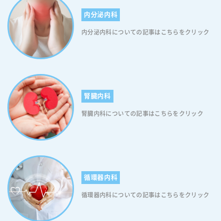
ーや小松菜などの緑黄色野菜には食物繊維以外にも、糖の代謝を促進す
る葉酸も多く含まれています。ですので、野菜を選ぶ際は緑黄色野菜を
内分泌内科
中心に食べてください。なお、南瓜やれんこん、芋類は糖質が多い野菜
内分泌内科についての記事はこちらをクリック
なので、食べ過ぎに注意してくださいね。 【食物繊維を多く含む食べ物
2】海藻 海藻は低カロリーで食物繊維、ビタミン、ミネラルを多く含み
ます。中でも「めかぶ」はおすすめです。 【食物繊維を多く含む食べ物
3】きのこ きのこは低カロリーで食物繊維が多く含まれています。食物
繊維は、糖の吸収を邪魔するため、血糖値の上昇を緩やかにしてくれま
す。さらに、きのこに含まれるβ-グルカンは胃や腸で膨らむので満腹感
も得られ、お通じの調子も整います。 極端な糖質制限はかえって悪影
腎臓内科
響です 食事療法の基本的な考え方は、必要以上のカロリーを摂らないよ
腎臓内科についての記事はこちらをクリック
うにして、すい臓の負担を軽くして働きを回復させたり、インスリンの
補給による血糖コントロールを行いやすくすることです。そのため、適
切なカロリーの範囲内で、タンパク質、脂質、ビタミン、ミネラルなど
の栄養素をバランスよくとることが大切です。極端な糖質制限は“腎
症”や“動脈硬化”に繋がる恐れがあり、逆効果となってしまう可能性が
ありますので、注意してください。 糖尿病予防につながる食事のポイ
循環器内科
ント 糖尿病の予防には、食べすぎないことはもちろん、血糖値を上げな
い「食事の方法」も大切です。以下、糖尿病予防につながる食事のポイ
循環器内科についての記事はこちらをクリック
ントです。 【糖尿病予防につながる食事のポイント1】野菜類から食べ
る 野菜類から先に食べることで食後の血糖値の上昇が緩やかになりま
す。また、野菜や豆類などで少しお腹をふくらませておくと、肉類やご