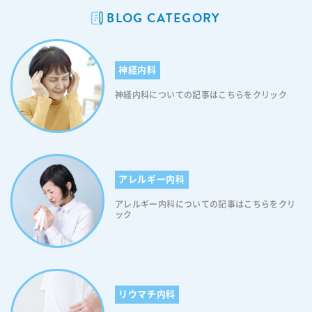
e; text-align: center; font-size: 18px; letter-spacing: 0.05em; line-he
BLOG CATEGORY
ight: 1.3; margin: 0 auto 40px; text-decoration: none; } .cv_box a:aft
er { content: ""; position: absolute; top: 52%; -webkit-transform: tra
nslateY(-50%); transform: translateY(-50%); right: 10px; backgroun
神経内科
d-image: url("https://itaya-naika.co.jp/static/user/images/commo
n/icon_link_w.svg"); width: 15px; height: 15px; background-size: co
神経内科についての記事はこちらをクリック
ntain; display: inline-block; } 【目次】 糖尿病の原因となる食生活の特
徴 日本人の糖尿病患者さんの約95％が2型糖尿病 糖尿病の原因となる食
べ物について 積極的に取り入れたい食べ物 食物繊維を多く含む食べ物
極端な糖質制限はかえって悪影響です 糖尿病予防につながる食事のポイ
ント 食生活の見直し、糖尿病予防についてご相談ください 糖尿病の原
因となる食生活の特徴 糖尿病になってしまった一番大きな原因は、「糖
アレルギー内科
質・炭水化物」の摂り過ぎです。糖質の多い食品を多く摂取すると、血
糖は上がりやすくなります。また、糖質が多い食品を摂取すると、血液
アレルギー内科についての記事はこちらをクリ
ック
中のブドウ糖の量が急激に上昇します。通常であれば、すい臓からイン
スリンが分泌され、2～3時間もすれば食事前の血糖値に戻りますが、糖
質を摂りすぎたり、血糖値を急上昇させるような食べ方をしたりする
と、血糖値がうまく下がらず、糖尿病をはじめとした様々な健康トラブ
ルの原因になるのです。 日本人の糖尿病患者さんの約95％が2型糖尿
病 日本人の糖尿病患者さんの約95％が「2型糖尿病」と言われていま
リウマチ内科
す。2型糖尿病の原因には色々とありますが、主に「太り過ぎ」「運動