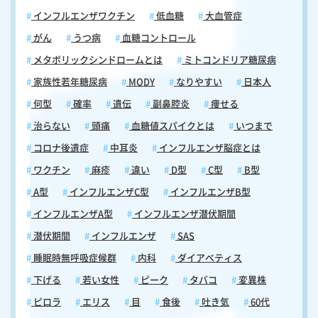
インフルエンザワクチン
低血糖
大血管症
がん
うつ病
血糖コントロール
メタボリックシンドロームとは
ミトコンドリア糖尿病
家族性若年糖尿病
MODY
なりやすい
日本人
何型
確率
遺伝
副鼻腔炎
痩せる
治らない
頭痛
血糖値スパイクとは
いつまで
コロナ後遺症
中耳炎
インフルエンザ脳症とは
ワクチン
麻疹
違い
D型
C型
B型
A型
インフルエンザC型
インフルエンザB型
インフルエンザA型
インフルエンザ潜伏期間
潜伏期間
インフルエンザ
SAS
睡眠時無呼吸症候群
内科
ダイアベティス
下げる
若い女性
ピーク
タバコ
変異株
ピロラ
エリス
目
食後
吐き気
60代