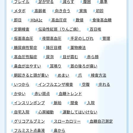
フレイル
足が攣る
減らす
腹囲
基準
メタボ
高齢者
向き合う
家族
初診
即日
HbA1c
高血圧症
数値
食後高血糖
定期検査
伝染性紅斑（りんご病）
百日咳
仮面高血圧
夜間高血圧
手足のしびれ
管理
糖尿病性腎症
降圧目標
薬物療法
高血圧性脳症
尿泡
目が霞む
赤ら顔
鼻血が出やすい
耳鳴り
首の後ろが痛い
朝起きると頭が重い
めまい
爪
検査方法
いつから
インフルエンザ検査
空腹
痺れる
かゆい
赤い斑点
血糖トレンド
インスリンポンプ
脈拍
間食
入院
自宅入院
心房細動
運動してはいけない
グリコアルブミン
スローカロリー
血糖自己測定
フルミスト点鼻液
鼻から