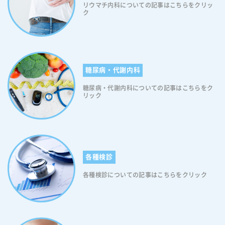
不足」「ストレス」などの生活習慣によって引き起こされやすくなるこ
リウマチ内科についての記事はこちらをクリッ
ク
とが知られています。そのため、生活習慣を改善していくことが糖尿病
予防の大きな一歩となります。糖尿病にお心当たりのある方は、食事の
取り方に気を付け、運動を習慣化することから始めてください。 糖尿
病の原因となる食べ物について 上述した通り、糖質の多い食品を多く摂
取すると、血糖は上がりやすくなります。特に甘いものなど単純糖質を
含む食品は、急激な血糖上昇の原因になりますので、注意が必要です。
糖尿病・代謝内科
以下、糖尿病の原因となりやすい食べ物です。 ・白米 ・食パン、菓子
糖尿病・代謝内科についての記事はこちらをク
パン ・うどん、焼きそば、スパゲティなどの麺類 ・かぼちゃ、じゃが
リック
芋、さつまいも、とうもろこし ・ホットケーキ、ケーキ ・饅頭 ・スナ
ック菓子、クッキー、せんべい ・ようかん、饅頭 ・ジュース 積極的に
取り入れたい食べ物 糖尿病改善のためには、食物繊維が含まれる食品を
多く摂るように心掛けてください。食物繊維には、食後の血糖値上昇を
抑え、便通を改善させる効果があります。さらに、水に溶ける食物繊維
（水溶性食物繊維）には、血中コレステロールの上昇を抑える効果があ
各種検診
ります。なお、食物繊維の目標は、18～64歳においては、男性は1日21
g以上、女性は1日18g以上と言われています（参照：日本人の食事摂取
各種検診についての記事はこちらをクリック
基準2020年版）。 食物繊維を多く含む食べ物 食物繊維を多く含む食べ
物には、野菜、海藻、きのこなどが挙げられます。 【食物繊維を多く含
む食べ物1】野菜 野菜は低カロリーで食物繊維が多く、糖質や脂質の代
謝に必要な「ビタミン・ミネラル」が含まれています。特にブロッコリ