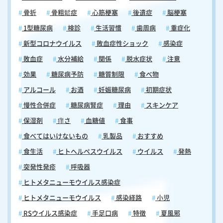
骨折
骨粗鬆症
心筋梗塞
後遺症
脳梗塞
1型糖尿病
検診
生活習慣
歯周病
重症化
新型コロナウイルス
敗血症性ショック
感染症
敗血症
水分補給
関係
脱水症状
注意
効果
糖尿病予防
糖質制限
食べ物
アルコール
お酒
妊娠糖尿病
初期症状
慢性合併症
糖尿病腎症
理由
スキンケア
保湿剤
痒さ
血糖値
食事
食べてはいけないもの
乳製品
おすすめ
食生活
ヒトヘルペスウイルス
ウイルス
発熱
突発性発疹
呼吸器
ヒトメタニューモウイルス感染症
ヒトメタニューモウイルス
感染経路
小児
RSウイルス感染症
手足口病
特徴
夏風邪