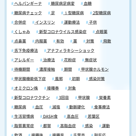
ヘルパンギーナ
糖尿病足病変
血糖
糖尿病チェック
足
１型糖尿病
2型糖尿病
合併症
インスリン
運動療法
子供
くしゃみ
新型コロナウイルス感染症
点眼薬
点鼻薬
内服薬
有効
薬
対策
飛散
舌下免疫療法
アナフィラキシーショック
アレルギー
治療法
花粉症
無症状
待機期間
濃厚接触
期間
甲状腺ホルモン
甲状腺機能低下症
風邪
初期
感染対策
オミクロン株
接種券
対象
新型コロナワクチン
3回目
甲状腺
栄養素
糖尿病
血圧
減塩
動脈硬化
食事療法
生活習慣病
DASH食
高血圧
若葉区
脂質異常症
都賀
高脂血症
感染
運動
飲酒
接種後
接種率
千葉市
副反応