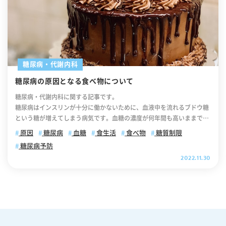
糖尿病・代謝内科
糖尿病の原因となる食べ物について
糖尿病・代謝内科に関する記事です。
糖尿病はインスリンが十分に働かないために、血液中を流れるブドウ糖
という糖が増えてしまう病気です。血糖の濃度が何年間も高いままで放
置されると血管が傷つきます。そして将来的に心臓病や、失明、腎不全
原因
糖尿病
血糖
食生活
食べ物
糖質制限
といった、より重い病気につながります。そのため糖尿病の症状が見ら
糖尿病予防
れた際には放置せず、速やかに糖尿病専門医による診察を受けることが
2022.11.30
大切です。 この記事では、「糖尿病の原因となる食べ物」について解説
していきます。後半部分では「糖尿病予防につながる食事のポイント」
について解説しておりますので、ぜひ最後までご覧ください。 .cv_box
{ text-align: center; } .cv_box a{ text-decoration: none !important; c
olor: #fff !important; width: 100%; max-width: 400px; padding: 10p
x 30px; border-radius: 35px; border: 2px solid #fff; background-col
or: #ffb800; box-shadow: 0 0 10pxrgb(0 0 0 / 10%); position: relativ