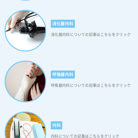
飯の量を減らすこともできます。ですので、食事をする際は野菜類から
食べてください。 【糖尿病予防につながる食事のポイント2】ゆっくり
食べる 早食いは食べすぎの原因となるほか、急激な血糖値の上昇を招き
消化器内科
ます。食事をする際はひと口入れたら箸を置くクセをつけ、ゆっくり食
べることを心掛けてください。 【糖尿病予防につながる食事のポイント
消化器内科についての記事はこちらをクリック
3】規則正しく３食を食べる １日に２食や、間隔の空き過ぎた食事の取
り方はよくありません。食事を抜いたり、まとめ食いしたりはせず、規
則正しく３食を食べることを心掛けてください。 【糖尿病予防につなが
る食事のポイント4】間食をしない 間食をすると血糖値の高い状態が続
き、インスリンを分泌するすい臓に大きな負担がかかります。また、そ
の状態のままで次の食事をすると、食後高血糖の原因にもなります。糖
呼吸器内科
尿病を予防するためにも間食はできる限り控えてください。 【糖尿病予
防につながる食事のポイント5】腹八分目でストップ 慢性的な食べすぎ
呼吸器内科についての記事はこちらをクリック
は、余分なブドウ糖をつくり、糖尿病を発症させる最大の原因となりま
す。いつもお腹いっぱいに食べないと満足できない人は、注意が必要で
す。とくに脂肪分の多い肉類の食べすぎは、カロリーの取りすぎにつな
がりやすいので、量を控えてください。 食生活の見直し、糖尿病予防
についてご相談ください 糖尿病になっても初期段階では自覚症状があり
ません。そのため健康診断や、ほかの病気の検査をしている時に偶然見
内科
つかるということも多々あります。健康診断で糖尿病の可能性を指摘さ
れた方はもちろん、日常生活の乱れを自覚していて、「糖尿病の症状か
内科についての記事はこちらをクリック