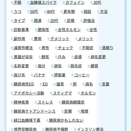
不眠
血糖値スパイク
カフェイン
30代
うつ
50代
40代
更年期
相談
方法
タイプ
関連
20代
診察
評価法
診断基準
関係性
女性ホルモン
女性
副作用
費用
デメリット
メリット
減感作療法
男性
チェック
不眠症
居眠り
意識が朦朧
眠気
痒み
皮膚
病名変更
名称変更
塩分
病気
脱毛症
糖質
抜け毛
バナナ
摂取量
コーヒー
糖尿病性ED
ED
偏見
例
病名
言葉
アドボカシー活動
スティグマ
ホルモン
精神疾患
ストレス
糖尿病網膜症
糖尿病ケトアシドーシス
影響
喫煙
経口血糖降下薬
糖尿病かもしれない
境界型糖尿病
糖尿病予備群
インスリン療法