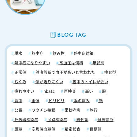
もしれない…」と気づかれた方は、早めに受診することをお勧めしま
す。食生活が不規則な方、あるいは検診などで血糖値に異常を指摘され
た方などいらっしゃいましたら、まずお気軽にご相談ください。 当日の
順番予約はこちらから
BLOG TAG
脱水
熱中症
飲み物
熱中症対策
熱中症になりやすい
高血圧は何科
年齢別
正常値
健康診断で血圧が高いと言われた
痩せ型
むくみ
傷が治りにくい
夜中のトイレが近い
疲れやすい
hba1c
再検査
高い
腕
背中
画像
ピリピリ
喉の痛み
顔
公費
ワクチン接種
帯状疱疹
旅行
呼吸器感染症
尿路感染症
糖代謝
健康診断
尿糖
空腹時血糖値
精密検査
目標値