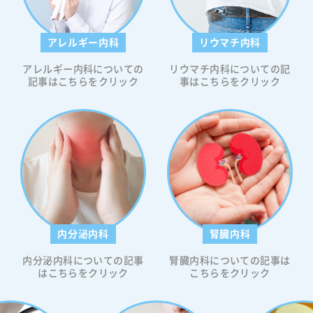
特徴と
腹時の
よる眠
アレルギー内科
リウマチ内科
査につ
併症リ
アレルギー内科についての
リウマチ内科についての記
処法
記事はこちらをクリック
事はこちらをクリック
点につ
空
る可能
、体内
安定さ
起こす
けでな
場合も
内分泌内科
腎臓内科
られま
は注意
内分泌内科についての記事
腎臓内科についての記事は
眠気の
はこちらをクリック
こちらをクリック
い眠気
 食