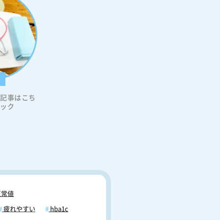
科
の記事はこち
リック
常値
疲れやすい
hba1c