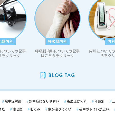
ンスリ
急激な
糖値の
不安定
こすこ
過剰に
を引き
化器内科
呼吸器内科
内
です。
血
についての記事
呼吸器内科についての記事
内科について
直接阻
らをクリック
はこちらをクリック
らをク
ンの過
ると、
されな
BLOG TAG
す。ま
な血糖
の眠気
ていま
方は特
患者さ
熱中症対策
熱中症になりやすい
高血圧は何科
年齢別
正
低血糖
れた
痩せ型
むくみ
傷が治りにくい
夜中のトイレが近い
させる