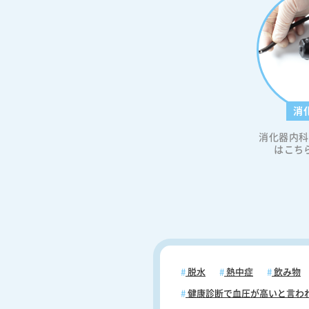
事後に血糖値が急上昇すると、イ
ンが大量に分泌され、その反動で
血糖値低下が起こります。この血
変動は、脳へのエネルギー供給を
にし、強い眠気や倦怠感を引き起
とがあります。特に、炭水化物を
摂取すると、血糖値の急激な変動
消
起こしやすくなるため注意が必要
＜低血糖による眠気のメカニズム＞ 低
消化器内科
糖状態は、脳のエネルギー供給を
はこち
害します。具体的には、インスリ
剰分泌によって血糖値が急降下す
グルコースが脳細胞に十分に供給
くなり、神経系の機能が低下しま
た、HbA1c値が高い場合、慢性的
コントロールの不良が原因で日中
を感じやすいことが研究で示され
す。したがって、HbA1c値が高い
に注意が必要です。なお、糖尿病
脱水
熱中症
飲み物
んが服用する血糖降下薬も、時に
健康診断で血圧が高いと言わ
を引き起こし、同様の症状を生じ