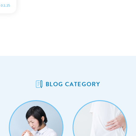
ぜひ最
.02.25
BLOG CATEGORY
r/imag
点につ