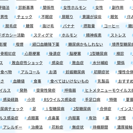
評価法
診断基準
関係性
女性ホルモン
女性
副作用
は眠気
男性
チェック
不眠症
居眠り
意識が朦朧
眠気
痒
食生活
の結
脱毛症
糖質
抜け毛
バナナ
摂取量
コーヒー
糖
、朝食
ドボカシー活動
スティグマ
ホルモン
精神疾患
ストレス
合、身
度なエ
影響
喫煙
経口血糖降下薬
糖尿病かもしれない
境界型糖尿
して強
骨粗鬆症
心筋梗塞
後遺症
脳梗塞
1型糖尿病
検診
ス
敗血症性ショック
感染症
敗血症
水分補給
関係
がある
食べ物
アルコール
お酒
妊娠糖尿病
初期症状
慢性合
や一部
トロー
さ
血糖値
食事
食べてはいけないもの
乳製品
おすす
に影響
イルス
発熱
突発性発疹
呼吸器
ヒトメタニューモウイルス
すこと
感染経路
小児
RSウイルス感染症
手足口病
特徴
夏
促進薬
し、そ
尿病チェック
足
１型糖尿病
2型糖尿病
合併症
インス
とがあ
ルス感染症
点眼薬
点鼻薬
内服薬
有効
薬
対策
導、定
症状を
アレルギー
治療法
花粉症
無症状
待機期間
濃厚接触
って、