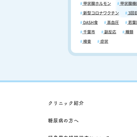
甲状腺ホルモン
甲状腺機
早期に医師に相談し、包括的な治
ローチを検討することが大切です。 
新型コロナワクチン
3回
腹時の眠気と糖尿病治療 糖尿病治療にお
DASH食
高血圧
若葉
いて、空腹時の眠気は重要な健康
なります。以下に「眠気への対策
千葉市
副反応
種類
「治療方針」を解説します。 ＜血糖値コ
検査
症状
ントロールの重要性と眠気の軽減＞ 適
な血糖値管理は、空腹時の眠気を
るための最も重要な戦略です。持
血糖値を安定させることで、エネ
代謝が最適化され、不要な疲労や
防ぐことができます。そのため、
門家と協力し、患者さん一人ひと
した血糖値目標を設定することが
す。また、定期的な血糖モニタリ
食事療法、適度な運動は、血糖値
クリニック紹介
を最小限に抑え、眠気を軽減する
な方法です。 ＜インスリン治療と低血糖
リスクの管理＞ インスリン治療は血糖値
糖尿病の方へ
のコントロールに重要な役割を果
すが、低血糖のリスクも伴います