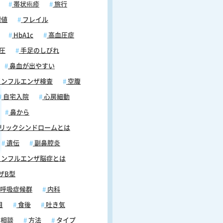
帯状疱疹
旅行
標値
フレイル
HbA1c
高血圧症
圧
手足のしびれ
鼻血が出やすい
ンフルエンザ検査
空腹
自宅入院
心房細動
鼻から
リックシンドロームとは
遺伝
副鼻腔炎
ンフルエンザ脳症とは
ザB型
呼吸症候群
内科
目
食後
吐き気
相談
方法
タイプ