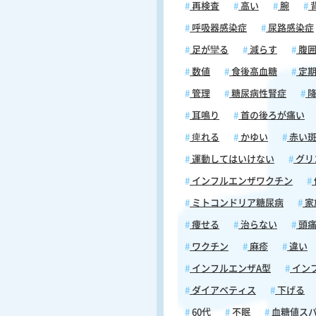
可能性があるため注意が求められ
再検査
高い
腕
空腹時の眠気は単なる疲労ではな
呼吸器感染症
尿路感染症
尿病の重要なサインである可能性
ます。血糖値の変動と眠気の関係
足が攣る
減らす
腹
し、早期に医療専門家に相談する
数値
食後高血糖
定期
重要です。また、定期的な健康診
管理
糖尿病性腎症
降
活習慣の改善が、糖尿病予防と管
いて大切な役割を果たします。 糖尿病
耳鳴り
首の後ろが痛い
による空腹時の眠気の特徴とは？ 糖尿病
痺れる
かゆい
赤い
と空腹時の眠気には密接な関連が
す。ここでは「具体的な特徴と対
運動してはいけない
グリ
ついて詳しく説明します。 ＜低血糖によ
インフルエンザワクチン
る眠気と他の症状（めまい、脱力
ど）＞ 低血糖状態は、眠気だけでなく、
ミトコンドリア糖尿病
家
めまいや脱力感などの複数の身体
痩せる
治らない
頭
引き起こします。これらの症状は
が急激に低下することによって生
ワクチン
麻疹
違い
へのエネルギー供給が不足します
インフルエンザA型
イン
結果、自律神経にも影響を与え、
んは虚脱感や不安定さを感じるこ
ダイアベティス
下げる
ります。また、思考力や運動能力
60代
不眠
血糖値ス