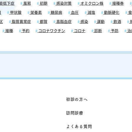
能低下症
風邪
初期
感染対策
オミクロン株
接種券
療アプ
空
目
甲状腺
栄養素
糖尿病
血圧
減塩
動脈硬化
食
区
脂質異常症
都賀
高脂血症
感染
運動
飲酒
指標と
」と
接種
予約
コロナワクチン
コロナ
診断
予防
治
切
軽減す
続的に
ルギー
眠気を
医療専
りに適
必要で
ング、
の変動
初診の方へ
効果的
訪問診療
たしま
よくある質問
。その