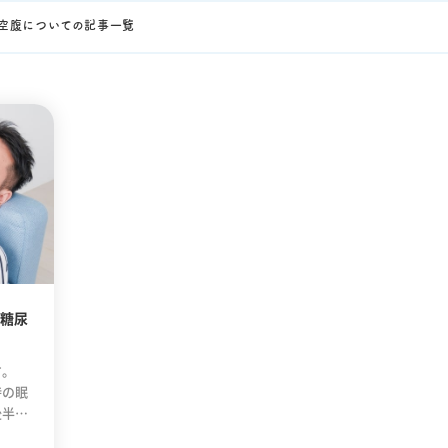
空腹についての記事一覧
糖尿
す。
時の眠
後半部
対策」