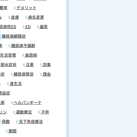
費用
デメリット
み
皮膚
病名変更
尿病性ED
ED
偏見
糖尿病網膜症
病
糖尿病予備群
生活習慣
歯周病
脱水症状
注意
効果
併症
糖尿病腎症
理由
め
食生活
感染症
風邪
ヘルパンギーナ
リン
運動療法
子供
飛散
舌下免疫療法
期間