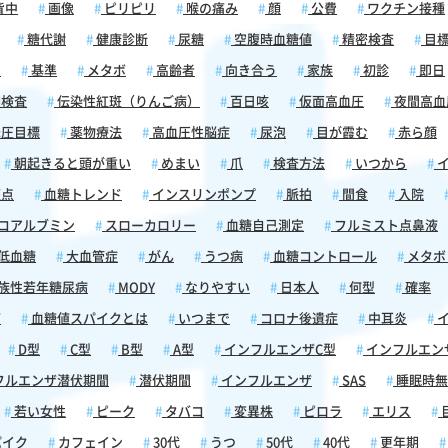
ます。
背中
画像
ピリピリ
喉の痛み
顔
公費
ワクチン接種
く、糖
糖代謝
健康診断
尿糖
空腹時血糖値
精密検査
目
があり
を理解
囲
基準
メタボ
高齢者
向き合う
家族
初診
即日
ことが
検査
伝染性紅斑（りんご病）
百日咳
仮面高血圧
夜間高血
断や生
圧目標
薬物療法
高血圧性脳症
尿泡
目が霞む
赤ら顔
理にお
朝起きると頭が重い
めまい
爪
検査方法
いつから
イ
斑点
血糖トレンド
インスリンポンプ
脈拍
間食
入院
ありま
策」に
コアルブミン
スローカロリー
血糖自己測定
フルミスト点鼻液
低血糖
大血管症
がん
うつ病
血糖コントロール
メタボ
感な
族性若年糖尿病
MODY
なりやすい
日本人
何型
確率
症状を
痛
血糖値スパイクとは
いつまで
コロナ後遺症
中耳炎
イ
血糖値
じ、脳
D型
C型
B型
A型
インフルエンザC型
インフルエン
。その
フルエンザ潜伏期間
潜伏期間
インフルエンザ
SAS
睡眠時無
患者さ
とがあ
若い女性
ピーク
タバコ
変異株
ピロラ
エリス
が一時
パイク
カフェイン
30代
うつ
50代
40代
更年期