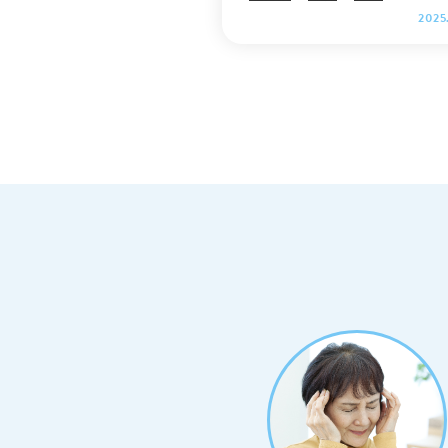
について解説しておりますので、
2025
後までご覧ください。 .cv_box { text-ali
gn: center; } .cv_box a{ text-decoratio
n: none !important; color: #fff !importa
nt; width: 100%; max-width: 400px; pa
dding: 10px 30px; border-radius: 35px;
border: 2px solid #fff; background-colo
r: #ffb800; box-shadow: 0 0 10pxrgb(0 0
0 / 10%); position: relative; text-align:
center; font-size: 18px; letter-spacing:
0.05em; line-height: 1.3; margin: 0 auto
40px; text-decoration: none; } .cv_box
a:after { content: ""; position: absolute;
top: 52%; -webkit-transform: translate
Y(-50%); transform: translateY(-50%); ri
ght: 10px; background-image: url("htt
ps://itaya-naika.co.jp/static/use
es/common/icon_link_w.svg"); width:
15px; height: 15px; background-size: c
ontain; display: inline-block; } 【目次】
空腹と眠気の関係：糖尿病との接