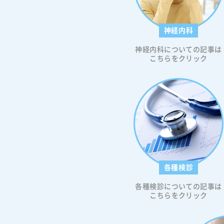
いて 糖尿病による空腹時の眠気の
は？ 空腹時の眠気と糖尿病治療 空
眠気に対する対策と予防 糖尿病に
神経内科
気と他の病気との違い、糖尿病検
いて 空腹時の眠気が引き起こす合
神経内科についての記事は
スク 空腹時の眠気と糖尿病への対
こちらをクリック
空腹と眠気の関係：糖尿病との接
いて まずは「糖尿病と空腹時の眠気の関
連性」について詳しく解説します。 ＜
腹時の眠気が糖尿病のサインであ
性＞ 空腹時の眠気は、糖尿病の初期サイ
ンである可能性があります。特に
のインスリン抵抗性や血糖値の不
が、疲労感や集中力の低下を引き
ことがあります。なお、空腹時だ
く、食後すぐに強い眠気を感じる
各種検診
血糖代謝に異常があることが考え
す。このような症状が現れた場合
各種検診についての記事は
が必要です。詳しくは「糖尿病と
こちらをクリック
関係を徹底解説｜食後や朝のひど
の解消方法も」をご覧ください。 ＜血糖
値の急激な変動が眠気に与える影響＞