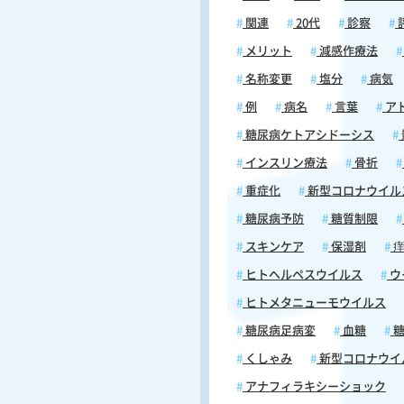
的に低下することもあります。 ＜空腹時
の眠気と食事のタイミング＞ 糖尿病患者
関連
20代
診察
さんにとって、食事のタイミング
メリット
減感作療法
と深く関連しています。不規則な
は血糖値の乱れを引き起こし、そ
名称変更
塩分
病気
果、強い眠気を誘発します。特に
例
病名
言葉
ア
を抜いたり食事時間が不規則な場
体は血糖値を安定させるために過
糖尿病ケトアシドーシス
ネルギー代謝を行い、その結果と
インスリン療法
骨折
い眠気が現れることがあります。 ＜糖尿
病治療薬と眠気の関係＞ 糖尿病治療薬の
重症化
新型コロナウイル
中には、眠気を引き起こす可能性
糖尿病予防
糖質制限
ものもあります。インスリン製剤
の経口糖尿病薬は、血糖値のコン
スキンケア
保湿剤
痒
ルと同時に身体のエネルギー代謝
ヒトヘルペスウイルス
ウ
を与え、疲労感や眠気を引き起こ
ヒトメタニューモウイルス
があります。特にインスリン分泌
は血糖値の急激な変動を引き起こ
糖尿病足病変
血糖
糖
の結果、日中の眠気を増強するこ
くしゃみ
新型コロナウイ
ります。適切な食事管理、服薬指
期的な健康チェックは、これらの
アナフィラキシーショック
軽減するために重要です。したが