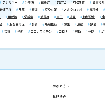
アレルギー
治療法
花粉症
無症状
待機期間
濃厚接触
能低下症
風邪
初期
感染対策
オミクロン株
接種券
目
甲状腺
栄養素
糖尿病
血圧
減塩
動脈硬化
食
区
脂質異常症
都賀
高脂血症
感染
運動
飲酒
接種
予約
コロナワクチン
コロナ
診断
予防
治
初診の方へ
訪問診療