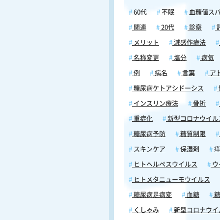
60代
不眠
血糖値ス
関連
20代
診察
メリット
減感作療法
名称変更
塩分
病気
例
病名
言葉
ア
糖尿病ケトアシドーシス
インスリン療法
骨折
重症化
新型コロナウイル
糖尿病予防
糖質制限
スキンケア
保湿剤
痒
ヒトヘルペスウイルス
ウ
ヒトメタニューモウイルス
糖尿病足病変
血糖
糖
くしゃみ
新型コロナウイ