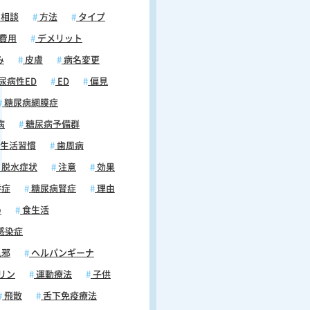
相談
方法
タイプ
費用
デメリット
み
皮膚
病名変更
尿病性ED
ED
偏見
糖尿病網膜症
病
糖尿病予備群
生活習慣
歯周病
脱水症状
注意
効果
併症
糖尿病腎症
理由
め
食生活
感染症
風邪
ヘルパンギーナ
リン
運動療法
子供
飛散
舌下免疫療法