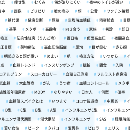
れた
痩せ型
むくみ
傷が治りにくい
夜中のトイレが近い
背中
画像
ピリピリ
喉の痛み
顔
公費
ワクチン接種
糖代謝
健康診断
尿糖
空腹時血糖値
精密検査
目
囲
基準
メタボ
高齢者
向き合う
家族
初診
即日
検査
伝染性紅斑（りんご病）
百日咳
仮面高血圧
夜間高血
圧目標
薬物療法
高血圧性脳症
尿泡
目が霞む
赤ら顔
朝起きると頭が重い
めまい
爪
検査方法
いつから
イ
斑点
血糖トレンド
インスリンポンプ
脈拍
間食
入院
コアルブミン
スローカロリー
血糖自己測定
フルミスト点鼻液
低血糖
大血管症
がん
うつ病
血糖コントロール
メタボ
族性若年糖尿病
MODY
なりやすい
日本人
何型
確率
痛
血糖値スパイクとは
いつまで
コロナ後遺症
中耳炎
イ
D型
C型
B型
A型
インフルエンザC型
インフルエン
フルエンザ潜伏期間
潜伏期間
インフルエンザ
SAS
睡眠時無
若い女性
ピーク
タバコ
変異株
ピロラ
エリス