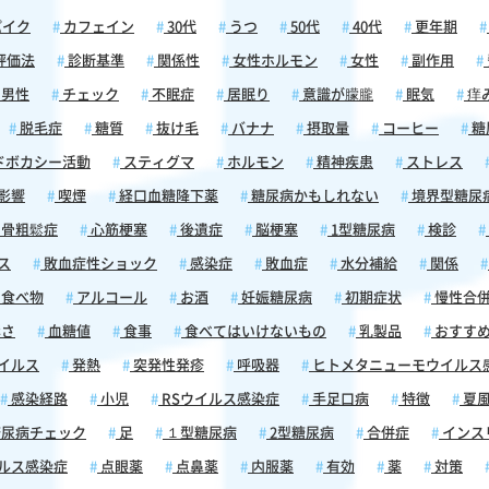
パイク
カフェイン
30代
うつ
50代
40代
更年期
評価法
診断基準
関係性
女性ホルモン
女性
副作用
男性
チェック
不眠症
居眠り
意識が朦朧
眠気
痒
脱毛症
糖質
抜け毛
バナナ
摂取量
コーヒー
糖
ドボカシー活動
スティグマ
ホルモン
精神疾患
ストレス
影響
喫煙
経口血糖降下薬
糖尿病かもしれない
境界型糖尿
骨粗鬆症
心筋梗塞
後遺症
脳梗塞
1型糖尿病
検診
ス
敗血症性ショック
感染症
敗血症
水分補給
関係
食べ物
アルコール
お酒
妊娠糖尿病
初期症状
慢性合
さ
血糖値
食事
食べてはいけないもの
乳製品
おすす
イルス
発熱
突発性発疹
呼吸器
ヒトメタニューモウイルス
感染経路
小児
RSウイルス感染症
手足口病
特徴
夏
尿病チェック
足
１型糖尿病
2型糖尿病
合併症
インス
ルス感染症
点眼薬
点鼻薬
内服薬
有効
薬
対策