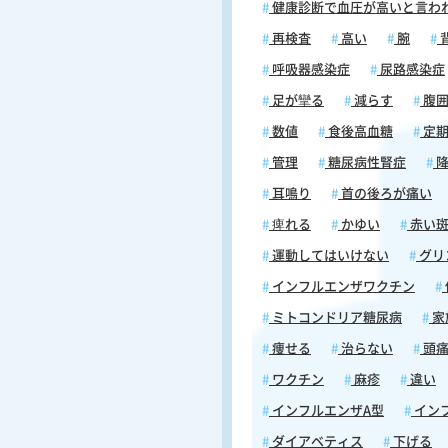
健康診断で血圧が高いと言わ
再検査
高い
腕
呼吸器感染症
尿路感染症
足が攣る
減らす
腹
数値
食後高血糖
定期
管理
糖尿病性腎症
降
耳鳴り
首の後ろが痛い
痺れる
かゆい
赤い
運動してはいけない
グリ
インフルエンザワクチン
ミトコンドリア糖尿病
家
痩せる
治らない
頭
ワクチン
麻疹
違い
インフルエンザA型
イン
ダイアベティス
下げる