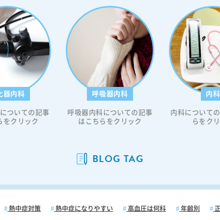
化器内科
呼吸器内科
内
についての記事
呼吸器内科についての記事
内科について
らをクリック
はこちらをクリック
らをク
BLOG TAG
熱中症対策
熱中症になりやすい
高血圧は何科
年齢別
正