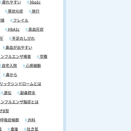
疲れやすい
hba1c
帯状疱疹
旅行
標値
フレイル
HbA1c
高血圧症
圧
手足のしびれ
鼻血が出やすい
ンフルエンザ検査
空腹
自宅入院
心房細動
鼻から
リックシンドロームとは
遺伝
副鼻腔炎
ンフルエンザ脳症とは
ザB型
呼吸症候群
内科
目
食後
吐き気