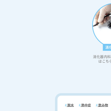
消
消化器内科
はこち
脱水
熱中症
飲み物