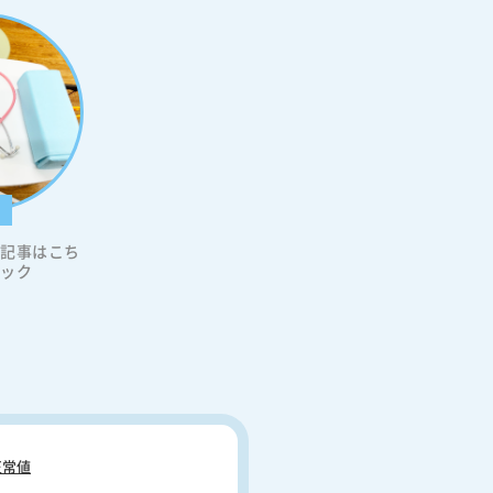
科
の記事はこち
リック
常値