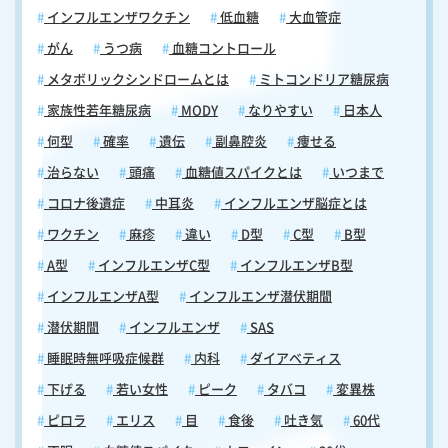
インフルエンザワクチン
低血糖
大血管症
います。咳や吐き気だけでは帯状疱疹とは気づきにくいですが、皮膚の
違和感・片側の痛み・口の中や唇の水疱といった他の症状が重なる場合
がん
うつ病
血糖コントロール
は、帯状疱疹の可能性を念頭に置いて医療機関を受診してください。
メタボリックシンドロームとは
ミトコンドリア糖尿病
顔・頭部との合併に注意｜喉の症状が出たら耳・目もチェック 喉・口ま
わりに帯状疱疹の初期症状が現れた場合、喉だけに注目していると見逃
家族性若年糖尿病
MODY
なりやすい
日本人
しやすい重要なサインがあります。喉や口まわりを支配する神経は、顔
何型
確率
遺伝
副鼻腔炎
痩せる
面・耳・目を支配する三叉神経領域と隣接しているため、症状が周囲の
神経領域に広がるケースがあります。喉の痛みや口の中・唇の違和感に
治らない
頭痛
血糖値スパイクとは
いつまで
加えて、耳の奥の痛み・耳鳴り・めまいが同時に現れた場合は、ラムゼ
コロナ後遺症
中耳炎
インフルエンザ脳症とは
イ・ハント症候群の可能性があります。これは、顔面神経や内耳神経の
近くに潜伏していたウイルスが再活性化することで引き起こされる病態
ワクチン
麻疹
違い
D型
C型
B型
で、顔面神経麻痺（顔の片側が動かしにくくなる）を伴うことがありま
A型
インフルエンザC型
インフルエンザB型
す。初期には喉の痛みや耳まわりの違和感から始まることが多く、一見
すると風邪や耳の疾患と区別がつきにくい点が問題です。ラムゼイ・ハ
インフルエンザA型
インフルエンザ潜伏期間
ント症候群は早期治療が予後を大きく左右するため、緊急性の高い病態
潜伏期間
インフルエンザ
SAS
として認識する必要があります。喉の初期症状に加え、耳の痛み・めま
い・顔の片側の違和感や動かしにくさが重なった場合は、帯状疱疹によ
睡眠時無呼吸症候群
内科
ダイアベティス
る神経障害を疑い、速やかに医療機関を受診してください。なお、吐き
下げる
若い女性
ピーク
タバコ
変異株
気や強い倦怠感を伴う場合も、全身症状が進行しているサインである可
能性があります。喉・口まわりの帯状疱疹に気づいたら、顔・耳・目の
ピロラ
エリス
目
食後
吐き気
60代
状態も必ず同時に確認するようにしてください。顔面・耳・めまいの症