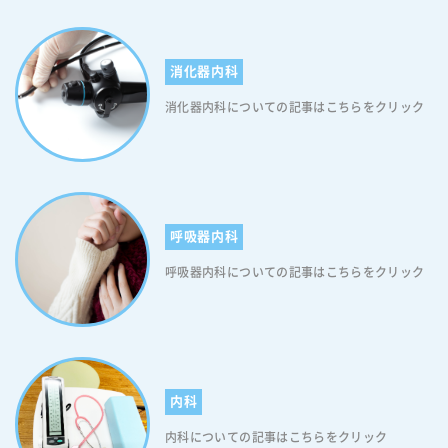
す。風邪の喉の痛みは「ヒリヒリする」「飲み込むときに痛む」という
炎症性の痛みが中心ですが、帯状疱疹では神経そのものがダメージを受
けるため、「ピリピリする」「ズキズキと脈打つように痛む」「何もし
消化器内科
ていないのに痛みが続く」といった神経痛様の痛みが現れます。吐き気
を伴う強い痛みが続く場合も、帯状疱疹の可能性を念頭に置いて医療機
消化器内科についての記事はこちらをクリック
関を受診してください。 喉の痛みに先行して首・顎・耳まわりに皮膚の
違和感・しびれが出ていた場合は？ 帯状疱疹では、発疹や水疱が現れる
数日前から、皮膚の違和感・しびれ・かゆみ・灼熱感といった前駆症状
が出ることがあります。喉の痛みが生じる前後に、首・顎・耳まわりと
いった同じ側の皮膚に「何となくピリピリする」「触れると痛い」とい
った症状があった場合は、帯状疱疹の前駆症状である可能性が高いで
呼吸器内科
す。この段階ではまだ発疹が出ていないため、患者自身も医師も帯状疱
疹と気づきにくい時期です。しかし、帯状疱疹の治療は早期に開始する
呼吸器内科についての記事はこちらをクリック
ほど効果的であるため、こうした前駆症状のサインを見逃さないことが
重要です。喉の痛みと皮膚の違和感が重なった場合は、速やかに皮膚科
または内科を受診してください。 帯状疱疹による喉の痛みは、片側のみ
に生じる点、神経痛様の痛みである点、感冒症状を伴わない点が風邪と
の主な違いです。首や耳まわりの皮膚の違和感が先行している場合は前
駆症状の可能性があります。早期治療が重要なため、疑わしい症状があ
内科
れば迷わず医療機関を受診してください。 口の中・唇・舌に出る帯状
内科についての記事はこちらをクリック
疱疹の初期症状 帯状疱疹は皮膚だけでなく、口の中・唇・舌にも症状が