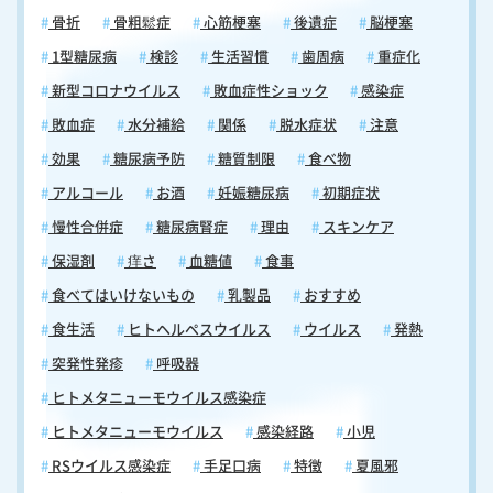
診を 喉の痛みや口の中の違和感は、風邪や口内炎として見過ごされやす
骨折
骨粗鬆症
心筋梗塞
後遺症
脳梗塞
い症状です。しかし、こうした症状が帯状疱疹によるものであった場
合、早期治療が予後を大きく左右します。ここでは、喉・口まわりの帯
1型糖尿病
検診
生活習慣
歯周病
重症化
状疱疹において早期受診が重要な理由をまとめます。 風邪や口内炎との
新型コロナウイルス
敗血症性ショック
感染症
区別がつきにくいため注意 帯状疱疹の初期症状は、喉の痛みや口の中の
水疱・びらんとして現れることがあり、風邪や口内炎との区別がつきに
敗血症
水分補給
関係
脱水症状
注意
くいのが実情です。しかし、片側だけに限局した喉の痛み、ピリピリ・
効果
糖尿病予防
糖質制限
食べ物
ズキズキとした神経痛様の痛み、唇や口角の片側に広がる水疱といった
症状は、帯状疱疹を強く疑うサインです。咳や吐き気・倦怠感を伴う場
アルコール
お酒
妊娠糖尿病
初期症状
合も、全身症状として帯状疱疹の急性期に起こりうる症状です。風邪や
慢性合併症
糖尿病腎症
理由
スキンケア
口内炎と決めつけて市販薬で対処し続けることで治療開始が遅れると、
神経痛が長期化するリスクが高まります。こうした症状が3日以上続く
保湿剤
痒さ
血糖値
食事
場合は、放置せず早めに医療機関を受診してください。 喉・口まわりの
食べてはいけないもの
乳製品
おすすめ
帯状疱疹は顔面・耳への波及リスクがある 喉・口まわりを支配する神経
は、顔面や耳を支配する神経領域と隣接しています。そのため、喉・口
食生活
ヒトヘルペスウイルス
ウイルス
発熱
まわりに発症した帯状疱疹が顔面神経や内耳神経へと波及し、顔面神経
突発性発疹
呼吸器
麻痺・耳の痛み・めまいを引き起こすラムゼイ・ハント症候群に発展す
るリスクがあります。体幹に生じる帯状疱疹と比較しても、神経障害が
ヒトメタニューモウイルス感染症
広範囲に及ぶ可能性が高く、後遺症が残りやすい部位といえます。だか
ヒトメタニューモウイルス
感染経路
小児
らこそ、喉・口まわりの帯状疱疹は早期診断・早期治療が特に重要であ
RSウイルス感染症
手足口病
特徴
夏風邪
り、発症から72時間以内の抗ウイルス薬投与を目指すことが後遺症予防
のカギとなります。 ワクチン接種で発症・重症化リスクを下げることが