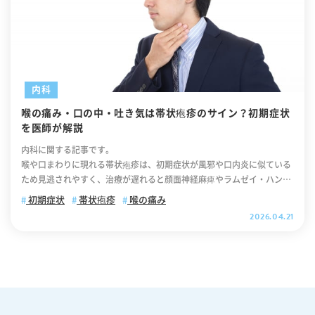
内科
喉の痛み・口の中・吐き気は帯状疱疹のサイン？初期症状
を医師が解説
内科に関する記事です。
喉や口まわりに現れる帯状疱疹は、初期症状が風邪や口内炎に似ている
ため見逃されやすく、治療が遅れると顔面神経麻痺やラムゼイ・ハント
症候群といった重篤な合併症につながる可能性があります。初期症状と
初期症状
帯状疱疹
喉の痛み
しての喉の痛みや口の中・唇の違和感、咳・吐き気といった全身症状ま
2026.04.21
で、見落としやすいサインは多岐にわたります。この記事では、喉・口
まわりの帯状疱疹の症状から受診すべき診療科まで詳しく解説します。
気になる症状がある方は、ぜひ最後までご覧ください。 .cv_box { text-
align: center; } .cv_box a{ text-decoration: none !important; color: #
fff !important; width: 100%; max-width: 400px; padding: 10px 30p
x; border-radius: 35px; border: 2px solid #fff; background-color: #ff
b800; box-shadow: 0 0 10pxrgb(0 0 0 / 10%); position: relative; text