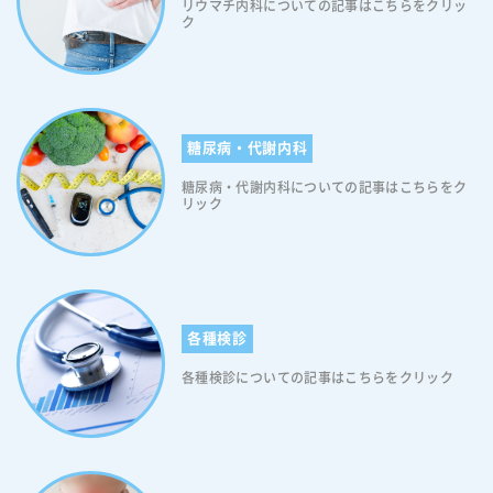
リウマチ内科についての記事はこちらをクリッ
口まわりにかけては、主に三叉神経と頸部の神経がそれぞれ支配してい
ク
ます。三叉神経は顔面・口の中・唇・歯肉などを広くカバーしており、
頸部の神経は首から喉にかけての領域を支配しています。そのため、こ
れらの神経節でウイルスが再活性化した場合、喉・口の中・唇・首まわ
りに沿って水疱や発疹が出現します。片側性に症状が現れることが多い
点も、帯状疱疹の大きな特徴です。 風邪・口内炎・逆流性食道炎と混同
糖尿病・代謝内科
されやすい 喉・口まわりに発症する帯状疱疹の初期症状は、喉の痛みや
口の中の違和感から始まることが多く、一般的な風邪や口内炎と非常に
糖尿病・代謝内科についての記事はこちらをク
似ています。そのため、患者自身が帯状疱疹と認識できないまま、受診
リック
が遅れてしまうケースが少なくありません。例えば、初期症状として喉
の痛みや軽い発熱が現れた場合、多くの患者は風邪と判断してしまいま
す。また、口の中や唇に小さな水疱が生じた場合は口内炎と混同されや
すく、喉の奥に違和感や灼熱感がある場合には逆流性食道炎と誤解され
ることもあります。咳や吐き気を伴うケースでは、さらに別の疾患を疑
ってしまうことも考えられます。なお、発疹が現れる前の段階では皮膚
各種検診
所見がないため、医療機関でも診断が難しい部位です。喉や口まわりに
各種検診についての記事はこちらをクリック
原因不明の強い痛みや違和感が続く場合は、帯状疱疹の可能性も念頭に
置いて、速やかに医療機関を受診してください。 喉・口まわりの帯状疱
疹は、三叉神経や頸部の神経に沿って症状が現れます。初期症状が風邪
や口内炎に似ているため見逃されやすく、診断・治療が遅れるリスクが
ある部位です。片側性の喉の痛みや口の中の違和感が続く場合は、早め