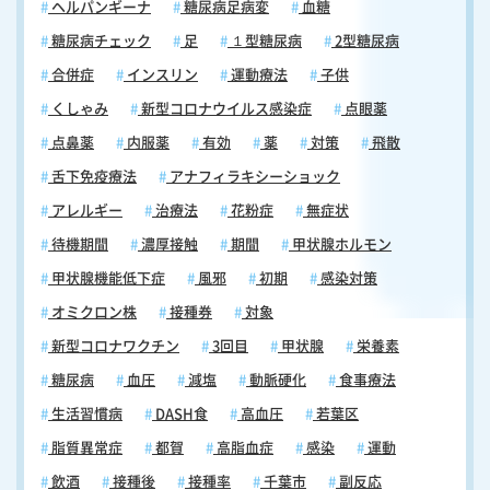
ヘルパンギーナ
糖尿病足病変
血糖
可能 早期受診・早期治療が帯状疱疹対策の基本ですが、そもそも発症を
糖尿病チェック
足
１型糖尿病
2型糖尿病
防ぐという選択肢もあります。帯状疱疹ワクチンは、発症リスクや重症
化リスクを大幅に下げることが証明されており、50代以上の大人に広く
合併症
インスリン
運動療法
子供
推奨されています。帯状疱疹ワクチンの種類や効果・接種のタイミング
くしゃみ
新型コロナウイルス感染症
点眼薬
については、「帯状疱疹ワクチン接種の完全ガイド｜種類・間隔・費
用・接種後の注意点を医師が解説」をぜひ参考にしてください。また、
点鼻薬
内服薬
有効
薬
対策
飛散
千葉市にお住まいの方は、帯状疱疹ワクチン接種に対する公費助成制度
舌下免疫療法
アナフィラキシーショック
を利用できる場合があります。費用面での負担を軽減できる可能性があ
りますので、「千葉市で帯状疱疹ワクチンを公費助成で接種したい方へ
アレルギー
治療法
花粉症
無症状
｜対象・費用・効果を解説」もあわせてご確認ください。 当院では喉・
待機期間
濃厚接触
期間
甲状腺ホルモン
口まわりの帯状疱疹の診療およびワクチン接種相談に対応！ 当院では、
喉や口まわりに現れる帯状疱疹の診療に対応しています。片側の喉の痛
甲状腺機能低下症
風邪
初期
感染対策
みや口の中・唇の違和感、皮膚のしびれなど、気になる症状がある場合
オミクロン株
接種券
対象
はもちろん、発疹が出る前の段階でも診察を受けることができます。ま
た、帯状疱疹ワクチンの接種相談にも対応しており、50歳以上の方や免
新型コロナワクチン
3回目
甲状腺
栄養素
疫力の低下が気になる方には特にワクチンによる予防をお勧めしていま
糖尿病
血圧
減塩
動脈硬化
食事療法
す。帯状疱疹は発症すると治療に時間がかかり、後遺症のリスクも伴い
ます。「もしかしたら帯状疱疹かもしれない」と感じた際は、お早めに
生活習慣病
DASH食
高血圧
若葉区
ご相談ください。 当日の順番予約はこちらから
脂質異常症
都賀
高脂血症
感染
運動
飲酒
接種後
接種率
千葉市
副反応