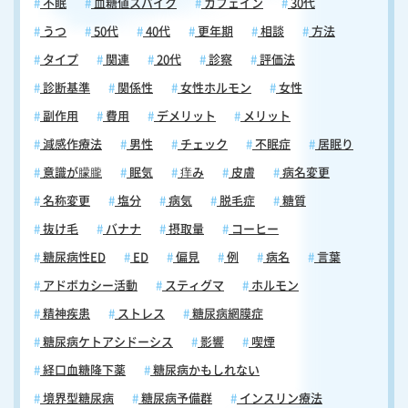
不眠
血糖値スパイク
カフェイン
30代
状の詳細は「顔・頭部に出る帯状疱疹の初期症状｜おでこ・目・耳・顔
面麻痺まで部位別に医師が解説」でより詳しく解説していますので、ご
うつ
50代
40代
更年期
相談
方法
覧ください。 喉・口まわりの帯状疱疹は何科を受診すべきか 喉や口ま
タイプ
関連
20代
診察
評価法
わりに帯状疱疹の初期症状が疑われる場合、どの診療科を受診すればよ
いか迷う患者は少なくありません。症状の中心がどこにあるかによっ
診断基準
関係性
女性ホルモン
女性
て、適切な受診先が異なります。喉の痛みや口の中の違和感・違和感が
副作用
費用
デメリット
メリット
主な症状の場合は、内科または耳鼻咽喉科が第一選択となります。耳鼻
咽喉科では喉や口腔内を直接観察できるため、帯状疱疹による水疱やび
減感作療法
男性
チェック
不眠症
居眠り
らんを早期に発見しやすい環境が整っています。一方、唇や顔まわりに
意識が朦朧
眠気
痒み
皮膚
病名変更
発疹・水疱が出ている場合は、皮膚科も受診先の選択肢に入ります。症
名称変更
塩分
病気
脱毛症
糖質
状が複数の部位にまたがっている場合は、まず内科を受診して全体的な
判断を仰ぐのも一つの方法です。特に注意が必要なのは、発疹がまだ出
抜け毛
バナナ
摂取量
コーヒー
ていない段階での対応です。帯状疱疹は発疹が現れる前の段階から、片
糖尿病性ED
ED
偏見
例
病名
言葉
側だけの喉の痛みや口の中の違和感、皮膚のしびれといった前駆症状が
続くことがあります。こうした症状が3日以上続く場合は、発疹の出現
アドボカシー活動
スティグマ
ホルモン
を待たずに早めに受診してください。帯状疱疹の治療において最も重要
精神疾患
ストレス
糖尿病網膜症
なのは、抗ウイルス薬を発症から72時間以内に開始することです。この
時間内に治療を始めることが、神経痛の長期化などの後遺症を防ぐうえ
糖尿病ケトアシドーシス
影響
喫煙
で大きなカギとなります。咳や吐き気・倦怠感といった全身症状を伴う
経口血糖降下薬
糖尿病かもしれない
場合も、重症化のサインである可能性があるため、躊躇せず医療機関を
受診してください。 まとめ｜喉や口の症状を風邪と決めつけず早期受
境界型糖尿病
糖尿病予備群
インスリン療法