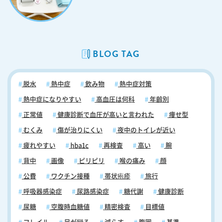
現れることがあります。これらの部位に生じた場合、口内炎や口唇ヘル
ペスと見分けがつきにくく、診断が遅れやすいのが特徴です。ここで
は、口腔内・唇まわりに出る帯状疱疹の初期症状と、他の疾患との違い
について解説します。 口の中・舌 口腔内の粘膜や舌に帯状疱疹が発症
した場合、初期症状として片側に集中した小さな水疱やびらんが現れま
BLOG TAG
す。見た目は口内炎に似ているため、多くの患者が口内炎と判断してし
まいますが、通常の口内炎との大きな違いは痛みの強さと性質にありま
す。帯状疱疹による口腔内の病変は、神経そのものが障害されることで
脱水
熱中症
飲み物
熱中症対策
引き起こされるため、ピリピリ・ズキズキとした強い神経痛を伴いま
す。なお、食事中や会話の際に激しい痛みが走ることも多く、日常生活
熱中症になりやすい
高血圧は何科
年齢別
に支障をきたすケースも少なくありません。また、口の中の症状と同時
正常値
健康診断で血圧が高いと言われた
痩せ型
に喉の痛みを伴う場合もあるため、複数の症状が重なったときは帯状疱
むくみ
傷が治りにくい
夜中のトイレが近い
疹を疑うことが重要です。口内炎の治療を続けても改善しない場合は、
早めに医療機関を受診してください。 唇・口角まわり 唇や口角に水
疲れやすい
hba1c
再検査
高い
腕
疱・赤みが現れた場合、まず鑑別が必要になるのが単純ヘルペス（口唇
背中
画像
ピリピリ
喉の痛み
顔
ヘルペス）です。どちらも水疱を形成するため、見た目だけでは区別が
難しいケースがあります。両者を見分けるうえで重要なのは、症状の広
公費
ワクチン接種
帯状疱疹
旅行
がりと痛みの範囲です。口唇ヘルペスは唇の一部に限局した水疱が生じ
呼吸器感染症
尿路感染症
糖代謝
健康診断
ることが多いのに対し、帯状疱疹の場合は唇や口角の片側から顎・頬に
かけて広範囲に広がり、同じ側の顔面に神経痛様の痛みやしびれを伴う
尿糖
空腹時血糖値
精密検査
目標値
ことが特徴です。さらに、帯状疱疹では初期症状として皮膚の違和感や