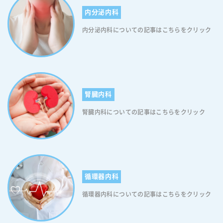
に医療機関へ相談してください。なお、帯状疱疹の発症メカニズムや全
内分泌内科
身の初期症状については、「帯状疱疹の初期症状とは｜発疹が出る前の
痛み・期間・受診タイミングを医師が解説」でさらに詳しく解説してい
内分泌内科についての記事はこちらをクリック
ますので、あわせて参考にしてください。 帯状疱疹による喉の痛みの
特徴｜風邪との見分け方 喉の痛みは風邪でもよく見られる症状ですが、
帯状疱疹が原因となっている場合もあります。両者は初期症状が似てい
るため混同されやすいものの、痛みの性質や現れ方には明確な違いがあ
ります。ここでは、帯状疱疹による喉の痛みの特徴と、風邪との見分け
方について解説します。 帯状疱疹による喉の痛みは片側のみに生じる
腎臓内科
風邪による喉の痛みは、喉全体に炎症が広がるため、左右両側に痛みを
感じることがほとんどです。一方、帯状疱疹による喉の痛みは、ウイル
腎臓内科についての記事はこちらをクリック
スが潜伏していた神経の走行に沿って症状が現れるため、明確に片側だ
けに限局するのが大きな特徴です。「右側の喉だけが痛む」「左側の扁
桃腺あたりだけに違和感がある」といった場合は、風邪よりも帯状疱疹
を疑う必要があります。また、喉の痛みと同時に、同じ側の口の中や唇
に水疱・ただれが生じている場合は、帯状疱疹の可能性がさらに高まり
ます。片側性という点は、診断における最大の鑑別ポイントとして覚え
循環器内科
ておいてください。 ピリピリ・ズキズキした神経痛様の痛みが続く場合
は帯状疱疹を疑う必要がある 風邪による喉の痛みは、発熱・鼻水・咳・
循環器内科についての記事はこちらをクリック
倦怠感といった感冒症状を伴うことが多いです。これに対し、帯状疱疹
による初期症状としての喉の痛みは、こうした感冒症状をほとんど伴わ
ないケースが多い点が特徴です。さらに、痛みの性質にも違いがありま