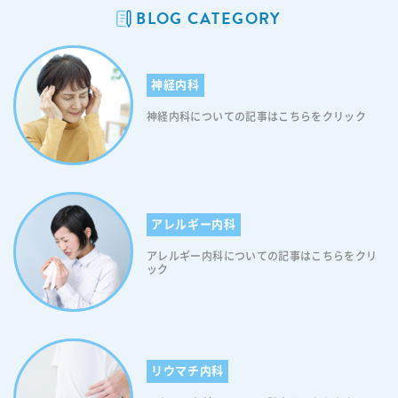
BLOG CATEGORY
-align: center; font-size: 18px; letter-spacing: 0.05em; line-height:
1.3; margin: 0 auto 40px; text-decoration: none; } .cv_box a:after { c
ontent: ""; position: absolute; top: 52%; -webkit-transform: translat
eY(-50%); transform: translateY(-50%); right: 10px; background-im
神経内科
age: url("https://itaya-naika.co.jp/static/user/images/common/icon
_link_w.svg"); width: 15px; height: 15px; background-size: contain;
神経内科についての記事はこちらをクリック
display: inline-block; } 当日の順番予約はこちらから 【目次】 喉・口
まわりに帯状疱疹が現れるしくみ 帯状疱疹による喉の痛みの特徴｜風邪
との見分け方 口の中・唇・舌に出る帯状疱疹の初期症状 咳・吐き気は
帯状疱疹と関係がある？ 顔・頭部との合併に注意｜喉の症状が出たら
耳・目もチェック 喉・口まわりの帯状疱疹は何科を受診すべきか まと
め｜喉や口の症状を風邪と決めつけず早期受診を 喉・口まわりに帯状
アレルギー内科
疱疹が現れるしくみ 帯状疱疹は体のどこにでも発症する可能性がある感
アレルギー内科についての記事はこちらをクリ
染症です。中でも喉や口まわりは、初期症状が他の病気と見分けにく
ック
く、見逃されやすい部位として知られています。ここでは、喉・口まわ
りに帯状疱疹が現れるしくみについて詳しく解説します。 帯状疱疹は
喉・口の中・唇・首まわりにも症状が出ることがある 帯状疱疹は、過去
に水痘（水ぼうそう）にかかった際に体内に潜伏したウイルス（水痘・
帯状疱疹ウイルス）が、免疫力の低下をきっかけに再活性化することで
発症します。ウイルスは神経節に潜伏しているため、再活性化した際に
リウマチ内科
は特定の神経の走行に沿って症状が現れるのが特徴です。顔面から喉・