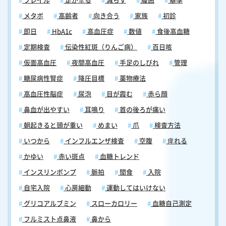
フレイル
足が攣る
減らす
腹囲
基準
しびれが水疱に先行して現れることがあります。唇に水疱ができた際、
顎や頬への痛みを伴っている場合は、口唇ヘルペスではなく帯状疱疹の
メタボ
高齢者
向き合う
家族
初診
可能性を念頭に置いて受診してください。 口の中・唇・舌に現れる帯状
即日
HbA1c
高血圧症
数値
食後高血糖
疱疹は、口内炎や口唇ヘルペスと混同されやすい部位です。片側に集中
した水疱・びらんと強い神経痛様の痛み、顎や頬への痛みの広がりが重
定期検査
伝染性紅斑（りんご病）
百日咳
要なサインです。症状が改善しない場合や疑わしい場合は、速やかに医
仮面高血圧
夜間高血圧
手足のしびれ
管理
療機関を受診してください。 咳・吐き気は帯状疱疹と関係がある？ 帯
状疱疹の症状といえば皮膚の水疱や神経痛が広く知られていますが、咳
糖尿病性腎症
降圧目標
薬物療法
や吐き気との関係を疑う患者は多くありません。しかし、これらの症状
高血圧性脳症
尿泡
目が霞む
赤ら顔
が帯状疱疹と無関係とは言い切れないケースがあります。まず咳につい
てですが、帯状疱疹そのものが気道に炎症を起こして直接咳を引き起こ
鼻血が出やすい
耳鳴り
首の後ろが痛い
すわけではありません。ただし、胸部や背中に帯状疱疹が発症した場
朝起きると頭が重い
めまい
爪
検査方法
合、呼吸のたびに強い神経痛が走ることがあり、その痛みをかばうよう
な形で呼吸が浅くなったり、咳込むような感覚が生じたりするケースが
いつから
インフルエンザ検査
空腹
痺れる
あります。喉の痛みを伴う場合も同様で、初期症状として喉の違和感や
かゆい
赤い斑点
血糖トレンド
刺激感が続くと、咳が誘発されることがあります。こうした場合、風邪
による咳と混同されやすいため注意が必要です。次に吐き気についてで
インスリンポンプ
脈拍
間食
入院
す。吐き気は帯状疱疹の急性期に現れる全身症状の一つで、発熱や倦怠
自宅入院
心房細動
運動してはいけない
感とともに生じることがあります。特に免疫力が低下している高齢者や
基礎疾患を持つ患者では、全身症状が強く出やすく、吐き気を伴うケー
グリコアルブミン
スローカロリー
血糖自己測定
スも見られます。なお、帯状疱疹ウイルスが再活性化する際に体全体に
フルミスト点鼻液
鼻から
炎症反応が起こるため、消化器症状として吐き気が現れると考えられて