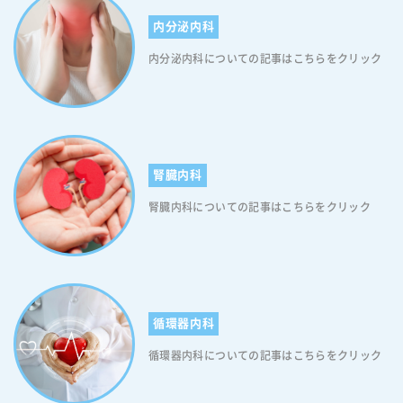
似ております。そのため、自分の判断でオミクロン株と風邪の症状を見
分けることは非常に困難だと言えるでしょう。その上で、あえて違いを
内分泌内科
申し上げるならば、風邪では「嗅覚異常」や「味覚異常」がみられるケ
内分泌内科についての記事はこちらをクリック
ースは稀。一方、オミクロン株では約15％の方に発生します。ですから
「嗅覚異常」や「味覚異常」がみられる場合はオミクロン株感染の可能
性が高いと言えるでしょう。（嗅覚・味覚異常がなくてもオミクロン株
に感染している可能性は十分に考えられます。少しでも体調に異変を感
じましたら、速やかにかかりつけ医等身近な医療機関に電話で相談して
ください） オミクロン株でも肺炎を引き起こす可能性があります オ
ミクロン株は従来株よりも症状が軽いと言われており、感染者の中には
腎臓内科
無症状で済む方もいらっしゃいます。しかしながら油断は禁物です。オ
腎臓内科についての記事はこちらをクリック
ミクロン株でも重症化し、肺炎を引き起こす可能性は十分にございま
す。（なかには後遺症に苦しむ方もいらっしゃいます）ですから、オミ
クロン株に感染しても「軽症で済む」とは考えないでください。オミク
ロン株の感染を抑えるためにも、引き続き感染予防対策を徹底しましょ
う。なお、オミクロン株の肺炎に関しては「東京新聞」でも取り上げて
おります。オミクロン株の怖さがよく分かりますので、ぜひご覧くださ
循環器内科
い。 オミクロン株に感染した場合の後遺症とは？ オミクロン株に感
染した際の後遺症については、まだ明らかになっておりません。現在、
循環器内科についての記事はこちらをクリック
WHO（世界保健機関）は世界中の研究者と協力してオミクロン株に対
する理解を深めています。ですから、オミクロン株の後遺症については
今後、より詳細なデータが発表されるでしょう。なお、オミクロン株の