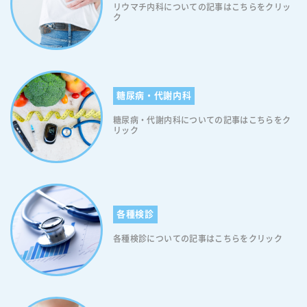
12％ 2日 食欲低下 33％ 3日 呼吸
リウマチ内科についての記事はこちらをクリッ
ク
苦 12％ 2日 味覚異常
23％ 2.5日 腹痛 6％ 2日 上記の症状の
うちいずれか 99％ 6日 国内で報告されている初期症状と同じ
く、大半が「発熱」「咳」「咽頭痛（のどの痛み）」などの風邪症状で
す。なお、オミクロン株の平均潜伏期間は約3日であったと報告されて
います。新型コロナウイルスでは感染してから発症するまでの期間（潜
糖尿病・代謝内科
伏期間）は約5日とされておりました。ですので、オミクロン株では従
糖尿病・代謝内科についての記事はこちらをク
来の新型コロナウイルスよりも短くなっている可能性が考えられます。
リック
（あくまで可能性です。オミクロン株はまだ未解明な部分がたくさんあ
ります）ノルウェーの感染状況やオミクロン株の症状については「Euro
surveillance」に詳しい記載がございますので、ご覧ください。 オミ
クロン株に感染しても初期症状がない（無症状）の人もいます オミクロ
ン株は非常に感染力が強く危険なウイルスです。しかし、人によっては
感染しても初期症状がない（無症状）の場合もあります。例えば、厚生
各種検診
労働省が発表した疫学調査では、109例のオミクロン株感染例のうち、2
9例が無症状であったと報告されております。ですので、無症状でもオ
各種検診についての記事はこちらをクリック
ミクロン株に感染している可能性は十分に考えられます。なお、オミク
ロン株の疫学調査については「国立感染症研究所のホームページ」に記
載してありますので、ご興味のある方はご覧ください。 オミクロン株
の初期症状と風邪との違い オミクロン株の初期症状と風邪の症状はよく