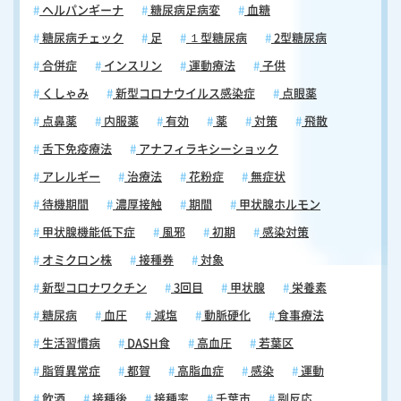
ヘルパンギーナ
糖尿病足病変
血糖
糖尿病チェック
足
１型糖尿病
2型糖尿病
合併症
インスリン
運動療法
子供
くしゃみ
新型コロナウイルス感染症
点眼薬
点鼻薬
内服薬
有効
薬
対策
飛散
舌下免疫療法
アナフィラキシーショック
アレルギー
治療法
花粉症
無症状
待機期間
濃厚接触
期間
甲状腺ホルモン
甲状腺機能低下症
風邪
初期
感染対策
オミクロン株
接種券
対象
新型コロナワクチン
3回目
甲状腺
栄養素
糖尿病
血圧
減塩
動脈硬化
食事療法
生活習慣病
DASH食
高血圧
若葉区
脂質異常症
都賀
高脂血症
感染
運動
飲酒
接種後
接種率
千葉市
副反応