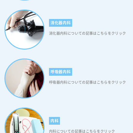
最新情報は「厚生労働省のホームページ」にて随時アップされます。オ
ミクロン株の後遺症について気になる方はご覧ください。 オミクロン
株の初期症状がない方も感染対策を徹底してください オミクロン株は非
消化器内科
常に感染力が強い、新型コロナウイルスの新たな変異株ウイルス。今後
さらなる感染拡大が懸念されております。そのため、第６波につながる
消化器内科についての記事はこちらをクリック
感染急拡大を引き起こさないためには、個々の感染対策が重要です。オ
ミクロン株はデルタ株よりも軽症者が多い傾向にありますが、その分
「軽症者」や「自覚症状のない人」が十分な対策をせずに街を動き回れ
ば市中感染を広げることになります。ですから、一人ひとりが「感染を
拡大させない！」という強い意識を持ち「マスク着用」や「部屋の換
気」など、基本的な感染対策を徹底して行いましょう。 オミクロン株
呼吸器内科
の初期症状がない方も感染している可能性はあります 上述した通り、オ
ミクロン株は感染していても初期症状がない場合があります。ですの
呼吸器内科についての記事はこちらをクリック
で、無症状だからといって安心するのは危険。オミクロン株に感染して
いた場合「あなたの軽率な行動」で多くの方を感染させるかもしれませ
ん。ですので、不要不急の外出は控えましょう。 オミクロン株の感染
拡大を抑えるために 現在、日本国内ではオミクロン株の感染者が爆発的
に増加しております。そのため、基本的な感染対策はもちろんのこと
「イベントの自粛」や「飲食店利用の自粛」も必要な局面にきておりま
内科
す。イベントの人数制限や飲食店の利用時間等はお住まいの地域にて異
なりますので、いま一度、自治体のホームページをご確認ください。な
内科についての記事はこちらをクリック