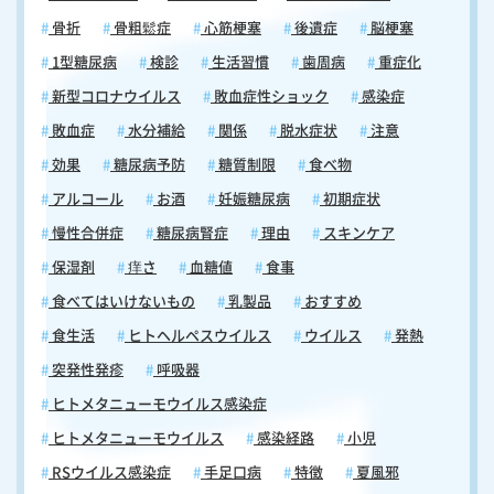
骨折
骨粗鬆症
心筋梗塞
後遺症
脳梗塞
1型糖尿病
検診
生活習慣
歯周病
重症化
新型コロナウイルス
敗血症性ショック
感染症
敗血症
水分補給
関係
脱水症状
注意
効果
糖尿病予防
糖質制限
食べ物
アルコール
お酒
妊娠糖尿病
初期症状
慢性合併症
糖尿病腎症
理由
スキンケア
保湿剤
痒さ
血糖値
食事
食べてはいけないもの
乳製品
おすすめ
食生活
ヒトヘルペスウイルス
ウイルス
発熱
突発性発疹
呼吸器
ヒトメタニューモウイルス感染症
ヒトメタニューモウイルス
感染経路
小児
RSウイルス感染症
手足口病
特徴
夏風邪