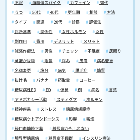
不眠
血糖値スパイク
カフェイン
30代
うつ
50代
40代
更年期
相談
方法
タイプ
関連
20代
診察
評価法
診断基準
関係性
女性ホルモン
女性
副作用
費用
デメリット
メリット
減感作療法
男性
チェック
不眠症
居眠り
意識が朦朧
眠気
痒み
皮膚
病名変更
名称変更
塩分
病気
脱毛症
糖質
抜け毛
バナナ
摂取量
コーヒー
糖尿病性ED
ED
偏見
例
病名
言葉
アドボカシー活動
スティグマ
ホルモン
精神疾患
ストレス
糖尿病網膜症
糖尿病ケトアシドーシス
影響
喫煙
経口血糖降下薬
糖尿病かもしれない
境界型糖尿病
糖尿病予備群
インスリン療法