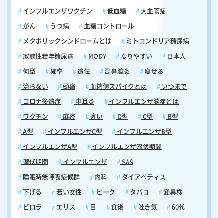
インフルエンザワクチン
低血糖
大血管症
がん
うつ病
血糖コントロール
メタボリックシンドロームとは
ミトコンドリア糖尿病
家族性若年糖尿病
MODY
なりやすい
日本人
何型
確率
遺伝
副鼻腔炎
痩せる
治らない
頭痛
血糖値スパイクとは
いつまで
コロナ後遺症
中耳炎
インフルエンザ脳症とは
ワクチン
麻疹
違い
D型
C型
B型
A型
インフルエンザC型
インフルエンザB型
インフルエンザA型
インフルエンザ潜伏期間
潜伏期間
インフルエンザ
SAS
睡眠時無呼吸症候群
内科
ダイアベティス
下げる
若い女性
ピーク
タバコ
変異株
ピロラ
エリス
目
食後
吐き気
60代