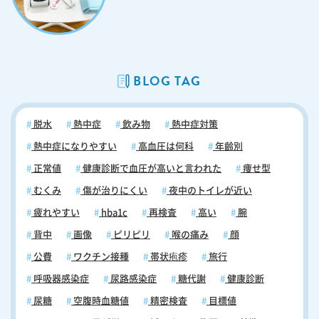
お、千葉県のイベント開催制限等については「千葉県のホームページ」
をご覧ください。 オミクロン株の初期症状が見られた方へ 発熱等の
風邪症状が見られるときは「千葉県発熱相談コールセンター」にご相談
しスタッフの指示に従ってください。（新型コロナウイルス感染症に関
する相談、症状が出た時の対応などを行なっております）なお現在、当
BLOG TAG
院では地域の皆様のかかりつけ医として発熱時の診察を行っておりま
す。発熱外来では、十分な感染対策を講じた上で「発熱」や「咳嗽」の
症状がある患者様を対象として総合的な診療を行っております。ですか
脱水
熱中症
飲み物
熱中症対策
ら、オミクロン株の初期症状のある方は、ご来院される前にまずは発熱
外来へお問合せください。（現在オミクロン株の感染拡大に伴い電話が
熱中症になりやすい
高血圧は何科
年齢別
つながりにくい状態となっております。誠に申し訳ございませんが、あ
正常値
健康診断で血圧が高いと言われた
痩せ型
らかじめご理解ご了承のほどお願い致します） ※千葉県発熱相談コー
ルセンター （電話番号：0570-200-139） 対応時間：24時間（土曜
むくみ
傷が治りにくい
夜中のトイレが近い
日、日曜日、祝日を含む）
疲れやすい
hba1c
再検査
高い
腕
背中
画像
ピリピリ
喉の痛み
顔
公費
ワクチン接種
帯状疱疹
旅行
呼吸器感染症
尿路感染症
糖代謝
健康診断
尿糖
空腹時血糖値
精密検査
目標値