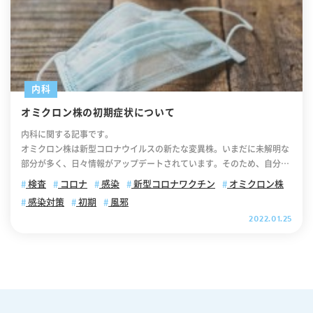
内科
オミクロン株の初期症状について
内科に関する記事です。
オミクロン株は新型コロナウイルスの新たな変異株。いまだに未解明な
部分が多く、日々情報がアップデートされています。そのため、自分の
周囲に体調不良の方がいると「もしかしてオミクロン株に感染したのか
検査
コロナ
感染
新型コロナワクチン
オミクロン株
な？」と不安に感じ、初期症状を調べる方も多いのではないでしょう
感染対策
初期
風邪
か。 この記事では「オミクロン株の初期症状の特徴」や「オミクロン株
2022.01.25
と風邪との違い」についてご説明していきます。オミクロン株について
不安を感じている方は、ぜひ最後までご覧ください。 【目次】 オミク
ロン株の初期症状の特徴について オミクロン株の初期症状については海
外でも同じ報告がされております オミクロン株に感染しても初期症状が
ない（無症状）の人もいます オミクロン株の初期症状と風邪との違い
オミクロン株でも肺炎を引き起こす可能性があります オミクロン株に感
染した場合の後遺症とは？ オミクロン株の初期症状がない方も感染対策