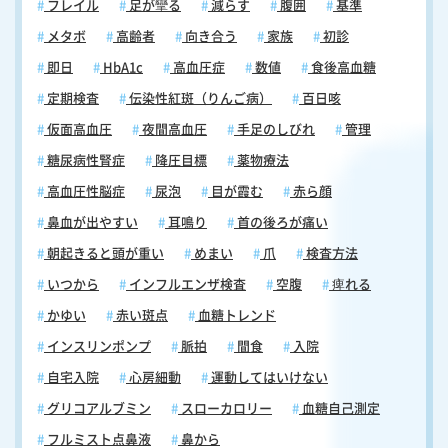
フレイル
足が攣る
減らす
腹囲
基準
メタボ
高齢者
向き合う
家族
初診
即日
HbA1c
高血圧症
数値
食後高血糖
定期検査
伝染性紅斑（りんご病）
百日咳
仮面高血圧
夜間高血圧
手足のしびれ
管理
糖尿病性腎症
降圧目標
薬物療法
高血圧性脳症
尿泡
目が霞む
赤ら顔
鼻血が出やすい
耳鳴り
首の後ろが痛い
朝起きると頭が重い
めまい
爪
検査方法
いつから
インフルエンザ検査
空腹
痺れる
かゆい
赤い斑点
血糖トレンド
インスリンポンプ
脈拍
間食
入院
自宅入院
心房細動
運動してはいけない
グリコアルブミン
スローカロリー
血糖自己測定
フルミスト点鼻液
鼻から