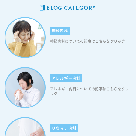
を徹底してください オミクロン株の初期症状がない方も感染している可
BLOG CATEGORY
能性はあります オミクロン株の感染拡大を抑えるために オミクロン株
の初期症状が見られた方へ オミクロン株の初期症状の特徴について
オミクロン株の主な初期症状は「発熱」「咳」「咽頭痛（のどの痛
神経内科
み）」などの風邪症状が中心になります。しかし人によっては「倦怠
感」「関節痛」「鼻水」「筋肉痛」などの初期症状もございます。です
神経内科についての記事はこちらをクリック
から、発熱に加えて「関節痛があるからオミクロン株ではない！」と考
えるのは危険。単なる風邪だと思っていても、実際にはオミクロン株に
感染している可能性も考えられます。したがって、少しでも体調に異変
を感じましたら、まずはかかりつけ医等身近な医療機関に電話で相談し
てください。 オミクロン株の初期症状については海外でも同じ報告が
されております オミクロン株の初期症状については海外でも同様の報告
アレルギー内科
がされております。例えば、オミクロン株の感染拡大が続いているノル
ウェーでは、11月下旬のパーティーに参加した117人のうち81人がオミ
アレルギー内科についての記事はこちらをクリ
ック
クロン株に感染しました。81人の症状は以下の通りです。 オミクロン
株の症状 頻度 症状の持続期間 咳
83％ 4日 鼻水・鼻詰まり 78％ 4日 だるさ
74％ 4日 のどの痛み 7
2％ 3日 頭痛 68％ 2日 筋肉痛
58％ 2.5日 発熱 54％
リウマチ内科
2日 くしゃみ 43％ 3日 嗅覚異常