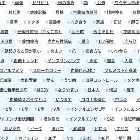
た、空
背中
画像
ピリピリ
喉の痛み
顔
公費
ワクチン接種
下など
糖代謝
健康診断
尿糖
空腹時血糖値
精密検査
目
りま
血糖を
囲
基準
メタボ
高齢者
向き合う
家族
初診
即日
処する
検査
伝染性紅斑（りんご病）
百日咳
仮面高血圧
夜間高血
す。し
圧目標
薬物療法
高血圧性脳症
尿泡
目が霞む
赤ら顔
深刻な
で油断
朝起きると頭が重い
めまい
爪
検査方法
いつから
イ
斑点
血糖トレンド
インスリンポンプ
脈拍
間食
入院
険な状
意識障
コアルブミン
スローカロリー
血糖自己測定
フルミスト点鼻液
動の混
低血糖
大血管症
がん
うつ病
血糖コントロール
メタボ
ありま
昏睡状
族性若年糖尿病
MODY
なりやすい
日本人
何型
確率
わる危
痛
血糖値スパイクとは
いつまで
コロナ後遺症
中耳炎
イ
、低血
ませ
D型
C型
B型
A型
インフルエンザC型
インフルエン
フルエンザ潜伏期間
潜伏期間
インフルエンザ
SAS
睡眠時無
血糖を
状を自
若い女性
ピーク
タバコ
変異株
ピロラ
エリス
。この
パイク
カフェイン
30代
うつ
50代
40代
更年期