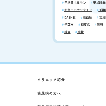
甲状腺ホルモン
甲状腺機
値でも、ある人は強い症状を感じ
で、別の人はほとんど症状を感じ
新型コロナワクチン
3回
合があります。また、長年糖尿病
DASH食
高血圧
若葉
ている人や頻繁に低血糖を経験し
人では、低血糖に対する身体の反
千葉市
副反応
種類
くなり、初期症状を感じにくくな
検査
症状
があります。そのため、糖尿病患
は自身の低血糖症状のパターンを
し、定期的に血糖値をチェックす
が重要です。 低血糖の主な原因につい
て 低血糖は、糖尿病治療と生活習慣の両
面に関連しています。最も一般的
の一つは、インスリン注射や血糖
の使用です。これらの薬剤は血糖
げる目的で使用されますが、適切
超えて投与された場合や、食事量
クリニック紹介
ないタイミングで使用された場合
糖を引き起こす可能性があります。 
に、インスリン療法を受けている1
糖尿病の方へ
尿病患者さんや、スルホニル尿素
の強力な血糖降下薬を使用している