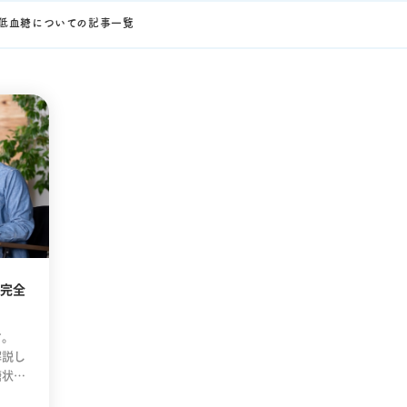
低血糖についての記事一覧
完全
す。
解説し
糖状態
説して