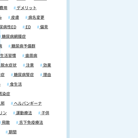
費用
デメリット
み
皮膚
病名変更
尿病性ED
ED
偏見
糖尿病網膜症
病
糖尿病予備群
生活習慣
歯周病
脱水症状
注意
効果
併症
糖尿病腎症
理由
め
食生活
感染症
風邪
ヘルパンギーナ
リン
運動療法
子供
飛散
舌下免疫療法
期間