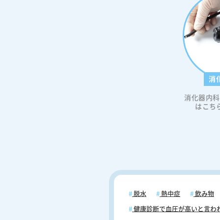
体の警告反応が鈍くなり、重症低
リスクが高まることもあります。
って、低血糖には細心の注意を払
があります。糖尿病治療において
値を適切な範囲内に保つことが重
が、過度な血糖降下は避けなけれ
ません。特に、インスリン療法や
消
経口血糖降下薬を使用している患
は低血糖のリスクが高くなるため
消化器内科
的な血糖モニタリングや適切な食
はこち
理、運動と薬物療法のバランスを
とが重要です。また、患者さん自
血糖の症状を認識し、対処法を知
くことも、安全な糖尿病管理にお
可欠です。 低血糖の症状について 低血
糖の症状は個人によって異なりま
一般的に初期症状から重症化まで
があります。多くの場合、低血糖
症状として動悸、発汗、手の震え
脱水
熱中症
飲み物
ます。これらの症状は、体が血糖
健康診断で血圧が高いと言わ
下を感知し、アドレナリンなどの