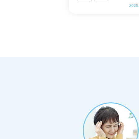
おりますので、ぜひ最後までご覧
2025
い。 .cv_box { text-align: center; } .cv_
box a{ text-decoration: none !importan
t; color: #fff !important; width: 100%;
max-width: 400px; padding: 10px 30px;
border-radius: 35px; border: 2px solid #
fff; background-color: #ffb800; box-sha
dow: 0 0 10pxrgb(0 0 0 / 10%); position:
relative; text-align: center; font-size: 18
px; letter-spacing: 0.05em; line-height:
1.3; margin: 0 auto 40px; text-decorati
on: none; } .cv_box a:after { content: "";
position: absolute; top: 52%; -webkit-t
ransform: translateY(-50%); transform:
translateY(-50%); right: 10px; backgrou
nd-image: url("https://itaya-naika
p/static/user/images/common/ic
nk_w.svg"); width: 15px; height: 15px;
background-size: contain; display: inli
ne-block; } 【目次】 低血糖の状態と基
準値について 低血糖の症状について