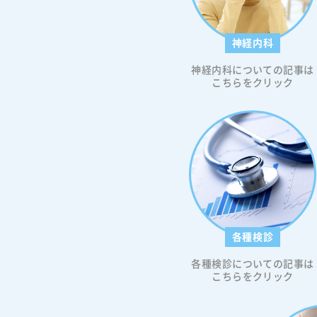
糖の主な原因について 低血糖状態
た時の対処法 低血糖の予防方法に
特殊な状況での低血糖対策 周囲で
神経内科
低血糖状態になった時の対応方法 
を恐れずに適切な糖尿病管理を心
神経内科についての記事は
しょう 低血糖の状態と基準値について
こちらをクリック
一般的に、低血糖は血糖値が70 mg
満に低下した状態と定義されます
し、個人差があるため、症状が現
糖値は人によって異なることがあ
す。そのため、健康な人の空腹時
は通常70〜99 mg/dLの範囲内で
尿病患者さんの場合、血糖コント
の目標値は個別に設定されます。
糖尿病患者さんが低血糖に注意を
要があるのは、低血糖が深刻な健
各種検診
クをもたらす可能性があるためで
体的には、低血糖状態が続くと、
各種検診についての記事は
の重要な臓器が十分なエネルギー
こちらをクリック
れず、意識障害や昏睡などの重篤
に陥る恐れがあります。また、低
経験が頻繁にあると、低血糖に対