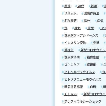
状態は、特に糖尿病患者にとって
合併症の一つです。無自覚低血糖
関連
20代
診察
特徴： 1. 症状の欠如：血糖値が低下して
メリット
減感作療法
も、発汗、動悸、震え、不安など
的な低血糖症状が現れません。 2. 
名称変更
塩分
病気
性：症状を感じないため、適切な
例
病名
言葉
ア
遅れ、重度の低血糖に陥るリスク
ります。 3. 発生メカニズム：頻繁
糖尿病ケトアシドーシス
糖により、体が低血糖状態に順応
インスリン療法
骨折
まい、通常の警告信号が鈍くなり
4. 対処の困難さ：症状を自覚でき
重症化
新型コロナウイル
め、血糖値の急激な低下を見逃す
糖尿病予防
糖質制限
が高くなります。 無自覚低血糖への対
応： ・定期的な血糖自己測定を行い、血
スキンケア
保湿剤
痒
糖値の変動を把握することが重要
ヒトヘルペスウイルス
ウ
・一定期間、低血糖を起こさない
ヒトメタニューモウイルス
糖コントロールを行い、体を再度
に反応させる必要があります。 ・
糖尿病足病変
血糖
糖
周囲の人に状況を説明し、低血糖
くしゃみ
新型コロナウイ
に気づいてもらうよう協力を求め
が大切です。 低血糖で注意すべきは、
アナフィラキシーショック
症状に個人差があることです。同