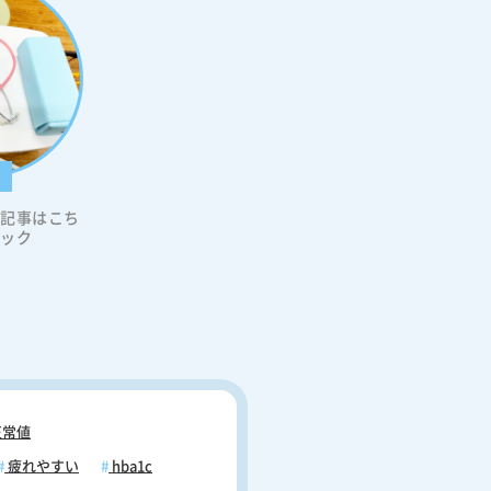
科
の記事はこち
リック
常値
疲れやすい
hba1c