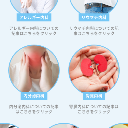
になっ
ついて
誰かが
アレルギー内科
リウマチ内科
低血糖
がけま
アレルギー内科についての
リウマチ内科についての記
記事はこちらをクリック
事はこちらをクリック
/dL未
。しか
れる血
りま
血糖値
すが、糖
ロール
なお、
払う必
康リス
内分泌内科
腎臓内科
す。具
脳や他
内分泌内科についての記事
腎臓内科についての記事は
を得ら
はこちらをクリック
こちらをクリック
な状態
血糖の
する身