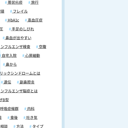
帯状疱疹
旅行
標値
フレイル
HbA1c
高血圧症
圧
手足のしびれ
鼻血が出やすい
ンフルエンザ検査
空腹
自宅入院
心房細動
鼻から
リックシンドロームとは
遺伝
副鼻腔炎
ンフルエンザ脳症とは
ザB型
呼吸症候群
内科
目
食後
吐き気
相談
方法
タイプ