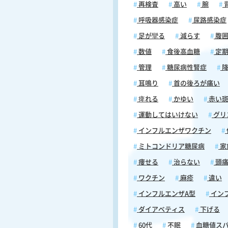
ンを分泌することで生じます。ま
再検査
高い
腕
腹感、めまい、頭痛、集中力の低
呼吸器感染症
尿路感染症
も初期症状として現れることがあ
す。これらの初期症状は、体が低
足が攣る
減らす
腹
警告するサインであり、迅速に対
数値
食後高血糖
定期
ことで重症化を防ぐことができま
管理
糖尿病性腎症
降
かし、低血糖が進行すると、より
症状が現れる可能性がありますの
耳鳴り
首の後ろが痛い
してはいけません。 低血糖が重症化した
痺れる
かゆい
赤い
場合、意識障害や昏睡といった危
態に陥ることがあります。また、
運動してはいけない
グリ
害の前段階では、異常な行動、言
インフルエンザワクチン
乱、視力障害などが現れることが
す。さらに重症化すると、痙攣や
ミトコンドリア糖尿病
家
態に至る可能性もあり、生命に関
痩せる
治らない
頭
険な状況となります。したがって
糖の症状を絶対に放置してはいけ
ワクチン
麻疹
違い
ん。 無自覚低血糖について 無自覚低血糖
インフルエンザA型
イン
（むじかくていけっとう）は、低
繰り返すことで、通常の低血糖症
ダイアベティス
下げる
覚できなくなった状態を指します
60代
不眠
血糖値ス