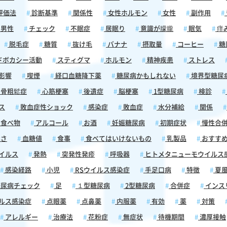
危険な
の主な
評価法
診断基準
関係性
女性ホルモン
女性
副作用
男性
チェック
不眠症
居眠り
意識が朦朧
眠気
痒
の典型
危険
脱毛症
糖質
抜け毛
バナナ
摂取量
コーヒー
糖
対処が
ドボカシー活動
スティグマ
ホルモン
精神疾患
ストレス
が高ま
な低血
影響
喫煙
経口血糖降下薬
糖尿病かもしれない
境界型糖尿
してし
骨粗鬆症
心筋梗塞
後遺症
脳梗塞
1型糖尿病
検診
ます。
ないた
ス
敗血症性ショック
感染症
敗血症
水分補給
関係
可能性
食べ物
アルコール
お酒
妊娠糖尿病
初期症状
慢性合
さ
血糖値
食事
食べてはいけないもの
乳製品
おすす
です。
イルス
発熱
突発性発疹
呼吸器
ヒトメタニューモウイルス
よう血
感染経路
小児
RSウイルス感染症
手足口病
特徴
夏
低血糖
家族や
尿病チェック
足
１型糖尿病
2型糖尿病
合併症
インス
の兆候
ルス感染症
点眼薬
点鼻薬
内服薬
有効
薬
対策
ること
アレルギー
治療法
花粉症
無症状
待機期間
濃厚接触
じ血糖