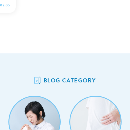
くださ
.02.05
BLOG CATEGORY
.co.j
on_li
 低血