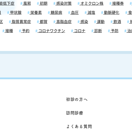
能低下症
風邪
初期
感染対策
オミクロン株
接種券
る一方
ない場
目
甲状腺
栄養素
糖尿病
血圧
減塩
動脈硬化
食
を患っ
区
脂質異常症
都賀
高脂血症
感染
運動
飲酒
ている
応が鈍
接種
予約
コロナワクチン
コロナ
診断
予防
治
ること
者さん
把握
ること
な原因
降下薬
値を下
な量を
と合わ
初診の方へ
に低血
特
訪問診療
型糖
薬など
よくある質問
2型