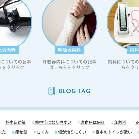
血糖の
したが
う必要
、血糖
要です
ばなり
一部の
化器内科
呼吸器内科
内
者さん
、定期
についての記事
呼吸器内科についての記事
内科について
事管
らをクリック
はこちらをクリック
らをク
取るこ
身が低
ってお
BLOG TAG
いて不
すが、
の段階
の初期
が現れ
熱中症対策
熱中症になりやすい
高血圧は何科
年齢別
正
値の低
れた
痩せ型
むくみ
傷が治りにくい
夜中のトイレが近い
ホルモ