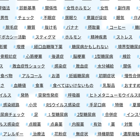
からす
る前の
評価法
診断基準
関係性
女性ホルモン
女性
副作用
つきに
男性
チェック
不眠症
居眠り
意識が朦朧
眠気
痒
す。気
が現れ
脱毛症
糖質
抜け毛
バナナ
摂取量
コーヒー
糖
。な
ドボカシー活動
スティグマ
ホルモン
精神疾患
ストレス
初期症
疹の初
影響
喫煙
経口血糖降下薬
糖尿病かもしれない
境界型糖尿
・期
骨粗鬆症
心筋梗塞
後遺症
脳梗塞
1型糖尿病
検診
」で詳
れや神
ス
敗血症性ショック
感染症
敗血症
水分補給
関係
をより
食べ物
アルコール
お酒
妊娠糖尿病
初期症状
慢性合
症状と
て参考
さ
血糖値
食事
食べてはいけないもの
乳製品
おすす
イルス
発熱
突発性発疹
呼吸器
ヒトメタニューモウイルス
れの違
感染経路
小児
RSウイルス感染症
手足口病
特徴
夏
れ」な
尿病チェック
足
１型糖尿病
2型糖尿病
合併症
インス
まで
ルス感染症
点眼薬
点鼻薬
内服薬
有効
薬
対策
カニズ
ことが
アレルギー
治療法
花粉症
無症状
待機期間
濃厚接触
は感覚