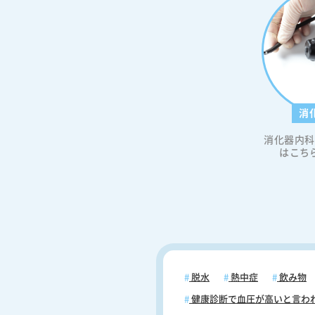
と同じ「水痘・帯状疱疹ウイルス
す。このウイルスは、水ぼうそう
た後も体内から完全に消えるわけ
く、脊髄の近くにある「神経節」
れる部位に長年潜伏し続けます。
疲労、ストレスなどによって免疫
下すると、ウイルスは再び活動を
消
す。また、再活性化したウイルス
節から神経を伝って皮膚の方向へ
消化器内科
し、最終的に皮膚に発疹を引き起
はこち
す。なお、重要なのは、このウイ
「神経の中を移動している段階」
神経への炎症やダメージがすでに
ているという点です。つまり、皮
みや水ぶくれが現れるよりも前の
ら、神経そのものが傷つき始めて
め、チクチク・ヒリヒリ・しびれ
と痛いといった神経痛の感覚が先
現れるのです。 「発疹なし・痛みあり」
脱水
熱中症
飲み物
だから気づかれにくい 帯状疱疹の初期症
健康診断で血圧が高いと言わ
状として最もやっかいなのが、こ