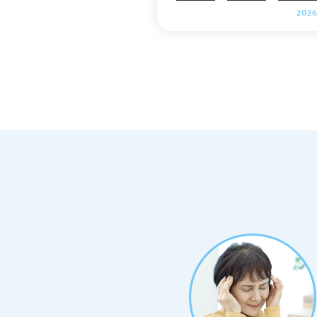
神経痛の可能性があります。発疹
2026
前の段階では筋肉痛や肩こりと混
やすく、受診が遅れがちな症状群
本記事では感覚の種類（ピリピリ
チク・ヒリヒリ・しびれ）ごとの
と、帯状疱疹による神経痛との見
を解説します。 .cv_box { text-align: ce
nter; } .cv_box a{ text-decoration: none
!important; color: #fff !important; widt
h: 100%; max-width: 400px; padding: 1
0px 30px; border-radius: 35px; border:
2px solid #fff; background-color: #ffb80
0; box-shadow: 0 0 10pxrgb(0 0 0 / 1
0%); position: relative; text-align: cent
er; font-size: 18px; letter-spacing: 0.05e
m; line-height: 1.3; margin: 0 auto 40p
x; text-decoration: none; } .cv_box a:af
ter { content: ""; position: absolute; to
p: 52%; -webkit-transform: translateY(-
50%); transform: translateY(-50%); righ
t: 10px; background-image: url("http