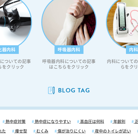
」で
が治っ
ではな
と呼ば
加齢や
力が低
始めま
化器内科
呼吸器内科
内
は神経
と移動
についての記事
呼吸器内科についての記事
内科について
こしま
らをクリック
はこちらをクリック
らをク
ルスが
から、
始まっ
BLOG TAG
膚に赤
段階か
いるた
・押す
行して
熱中症対策
熱中症になりやすい
高血圧は何科
年齢別
正
れた
痩せ型
むくみ
傷が治りにくい
夜中のトイレが近い
の「発