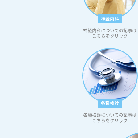
s://itaya-naika.co.jp/static/user/
s/common/icon_link_w.svg"); width: 1
5px; height: 15px; background-size: co
神経内科
ntain; display: inline-block; } 当日の順
番予約はこちらから 【目次】 帯状疱疹の
神経内科についての記事は
「ピリピリ・チクチク」はなぜ起
こちらをクリック
か 症状の感覚別｜ピリピリ・チク
ヒリヒリ・しびれの違い 帯状疱疹
症状と「肩こり・筋肉痛・関節痛
分け方 こんな症状が続いたら帯状
疑うサイン ピリピリ・しびれの段
科に受診すべきか まとめ｜「原因
ピリピリ・肩こり」を放置しない
帯状疱疹の「ピリピリ・チクチク
ぜ起きるのか 帯状疱疹の初期症状として
現れる「チクチク」「ヒリヒリ」
各種検診
た皮膚の違和感や神経痛は、多く
が「なぜこんな感覚が起きるのか
各種検診についての記事は
問に思う症状です。ここでは、そ
こちらをクリック
ニズムをわかりやすく解説します。 帯
疱疹はなぜ、発疹が出る前から痛
帯状疱疹の原因は、水痘（水ぼう