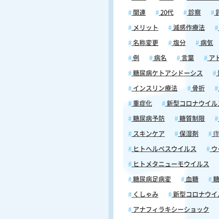
ルスが神経を伝って移動する段階
でに痛みが始まるため、発疹が出
関連
20代
診察
段階では肩こりや筋肉痛と区別が
メリット
減感作療法
くく、見逃されやすいのが特徴で
になる違和感があれば、皮膚症状
名称変更
塩分
病気
る前でも早めに受診してください
例
病名
言葉
ア
お、帯状疱疹の発症メカニズムや
状の全体像については、「帯状疱
糖尿病ケトアシドーシス
期症状とは｜発疹が出る前の痛み
インスリン療法
骨折
間・受診タイミングを医師が解説
しく解説しています。また、しび
重症化
新型コロナウイル
経痛など神経に関わる症状の背景
糖尿病予防
糖質制限
深く知りたい方は、「神経疾患の
特徴について徹底解説」もあわせ
スキンケア
保湿剤
痒
にしてください。 症状の感覚別｜ピリ
ヒトヘルペスウイルス
ウ
ピリ・チクチク・ヒリヒリ・しび
ヒトメタニューモウイルス
い 帯状疱疹の初期症状は「ピリピリ」
「チクチク」「ヒリヒリ」「しび
糖尿病足病変
血糖
糖
ど、患者によって感じ方がさまざ
くしゃみ
新型コロナウイ
す。それぞれの感覚には異なるメ
ムと特徴があり、正しく理解する
アナフィラキシーショック
早期受診につながります。ここで