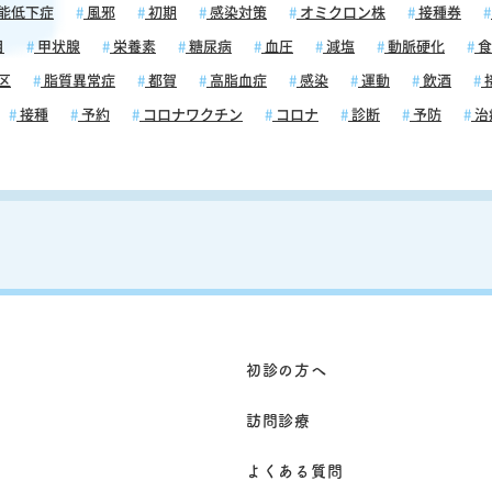
能低下症
風邪
初期
感染対策
オミクロン株
接種券
目
甲状腺
栄養素
糖尿病
血圧
減塩
動脈硬化
食
、この
区
脂質異常症
都賀
高脂血症
感染
運動
飲酒
走るよ
による
接種
予約
コロナワクチン
コロナ
診断
予防
治
て瞬間
、姿勢
手がか
症状が
という
んどな
大きな
が軽く
アロデ
、帯状
くださ
初診の方へ
も同様
感があ
訪問診療
疱疹の
麻痺ま
よくある質問
て確認