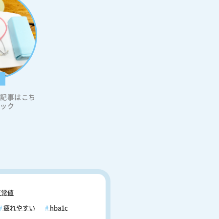
科
の記事はこち
リック
常値
疲れやすい
hba1c