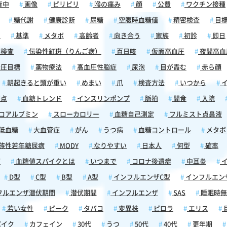
皮膚に
背中
画像
ピリピリ
喉の痛み
顔
公費
ワクチン接種
体の片
糖代謝
健康診断
尿糖
空腹時血糖値
精密検査
目
和感
が出現
囲
基準
メタボ
高齢者
向き合う
家族
初診
即日
も医師
検査
伝染性紅斑（りんご病）
百日咳
仮面高血圧
夜間高血
つけら
圧目標
薬物療法
高血圧性脳症
尿泡
目が霞む
赤ら顔
痛、あ
れるこ
朝起きると頭が重い
めまい
爪
検査方法
いつから
イ
受診す
斑点
血糖トレンド
インスリンポンプ
脈拍
間食
入院
お、痛
体の片
コアルブミン
スローカロリー
血糖自己測定
フルミスト点鼻液
痛い・
低血糖
大血管症
がん
うつ病
血糖コントロール
メタボ
敏を伴
念頭に
族性若年糖尿病
MODY
なりやすい
日本人
何型
確率
くださ
痛
血糖値スパイクとは
いつまで
コロナ後遺症
中耳炎
イ
かりと
なる症
D型
C型
B型
A型
インフルエンザC型
インフルエン
勧めま
フルエンザ潜伏期間
潜伏期間
インフルエンザ
SAS
睡眠時無
ではな
若い女性
ピーク
タバコ
変異株
ピロラ
エリス
。ウイ
パイク
カフェイン
30代
うつ
50代
40代
更年期