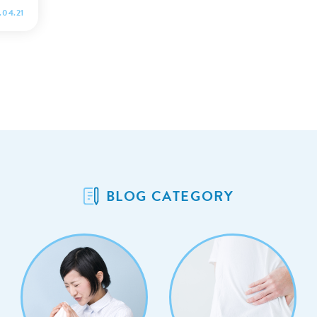
が出る
.04.21
同され
です。
・チク
特徴
分け方
BLOG CATEGORY