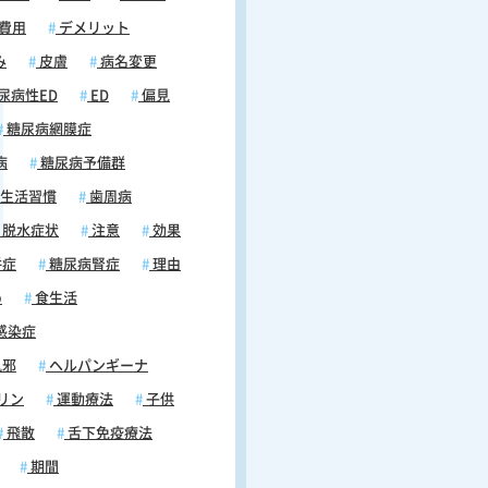
費用
デメリット
み
皮膚
病名変更
尿病性ED
ED
偏見
糖尿病網膜症
病
糖尿病予備群
生活習慣
歯周病
脱水症状
注意
効果
併症
糖尿病腎症
理由
め
食生活
感染症
風邪
ヘルパンギーナ
リン
運動療法
子供
飛散
舌下免疫療法
期間