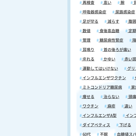
疹が出る前の痛み」の段階です。
再検査
高い
腕
は何も見えないにもかかわらず、
呼吸器感染症
尿路感染症
側にチクチク・ヒリヒリとした違
や、しびれ、神経痛のような痛み
足が攣る
減らす
腹
します。この段階では、患者自身
数値
食後高血糖
定期
も「帯状疱疹」とはなかなか結び
管理
糖尿病性腎症
降
れません。肩こりや筋肉痛、関節
るいは打撲の後遺症などと混同さ
耳鳴り
首の後ろが痛い
とが多く、整形外科や内科を先に
痺れる
かゆい
赤い
るケースも珍しくありません。な
みの部位は胸・背中・腰・顔など
運動してはいけない
グリ
側に限られることが多く、押すと
インフルエンザワクチン
触れるだけで痛いといった感覚過
う場合には、帯状疱疹の可能性を
ミトコンドリア糖尿病
家
置いて皮膚科への受診を検討して
痩せる
治らない
頭
い。発疹が出る前でも診断の手が
なる情報は十分にあるため、気に
ワクチン
麻疹
違い
状があれば早めに相談することを
インフルエンザA型
イン
す。 帯状疱疹の「チクチク・ヒリヒリ」
といった初期症状は、皮膚の問題
ダイアベティス
下げる
く神経の炎症によって起こります
60代
不眠
血糖値ス