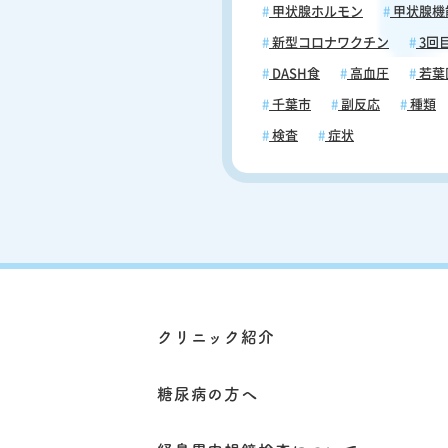
甲状腺ホルモン
甲状腺機
の種類別に詳しく解説します。 ピリピ
リ・チクチクする感覚 帯状疱疹の初期症
新型コロナワクチン
3回
状として最も多く報告されるのが
DASH食
高血圧
若葉
ピリピリ・チクチクとした電気が
うな刺激感です。筋肉痛や肩こり
千葉市
副反応
種類
鈍い痛みとは異なり、神経に沿っ
検査
症状
的に走るような鋭い感覚が特徴で
を変えても軽減しない点が鑑別の
りになります。特に重要なのは、
体の左右どちらか一方にのみ出る
点です。両側に広がることはほと
く、この片側性は帯状疱疹を疑う
ポイントとなります。また、衣服
触れるだけで強い痛みを感じる「
ィニア（異痛症）」を伴う場合は
疱疹の可能性がより高いと考えて
クリニック紹介
い。押すと痛いといった感覚過敏
です。なお、顔・頭部にピリピリ
る場合は、「顔・頭部に出る帯状
糖尿病の方へ
初期症状｜おでこ・目・耳・顔面
で部位別に医師が解説」もあわせ