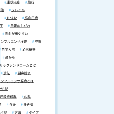
帯状疱疹
旅行
標値
フレイル
HbA1c
高血圧症
圧
手足のしびれ
鼻血が出やすい
ンフルエンザ検査
空腹
自宅入院
心房細動
鼻から
リックシンドロームとは
遺伝
副鼻腔炎
ンフルエンザ脳症とは
ザB型
呼吸症候群
内科
目
食後
吐き気
相談
方法
タイプ