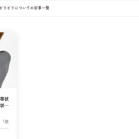
ピリピリについての記事一覧
帯状
状を
」「原
──こ
現れる