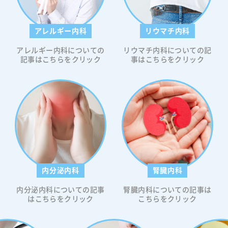
image
アレルギー内科
リウマチ内科
アレルギー内科についての
リウマチ内科についての記
きるの
記事はこちらをクリック
事はこちらをクリック
チク・
の初期
」の見
疱疹を
階で何
不明の
ために
」はな
といっ
内分泌内科
腎臓内科
の患者
」と疑
内分泌内科についての記事
腎臓内科についての記事は
のメカ
はこちらをクリック
こちらをクリック
状
むのか
そう）