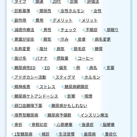
タイプ
関連
20代
診察
評価法
診断基準
関係性
女性ホルモン
女性
副作用
費用
デメリット
メリット
減感作療法
男性
チェック
不眠症
居眠り
意識が朦朧
眠気
痒み
皮膚
病名変更
名称変更
塩分
病気
脱毛症
糖質
抜け毛
バナナ
摂取量
コーヒー
糖尿病性ED
ED
偏見
例
病名
言葉
アドボカシー活動
スティグマ
ホルモン
精神疾患
ストレス
糖尿病網膜症
糖尿病ケトアシドーシス
影響
喫煙
経口血糖降下薬
糖尿病かもしれない
境界型糖尿病
糖尿病予備群
インスリン療法
骨折
骨粗鬆症
心筋梗塞
後遺症
脳梗塞
1型糖尿病
検診
生活習慣
歯周病
重症化