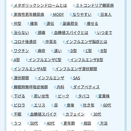
メタボリックシンドロームとは
ミトコンドリア糖尿病
ルギー治療の一つとして舌下免疫療法を取り入れています。舌下免疫療
法に関するご相談やご質問があれば、いつでもお気軽にご相談くださ
家族性若年糖尿病
MODY
なりやすい
日本人
い。 当日の順番予約はこちらから
何型
確率
遺伝
副鼻腔炎
痩せる
治らない
頭痛
血糖値スパイクとは
いつまで
コロナ後遺症
中耳炎
インフルエンザ脳症とは
ワクチン
麻疹
違い
D型
C型
B型
A型
インフルエンザC型
インフルエンザB型
インフルエンザA型
インフルエンザ潜伏期間
潜伏期間
インフルエンザ
SAS
睡眠時無呼吸症候群
内科
ダイアベティス
下げる
若い女性
ピーク
タバコ
変異株
ピロラ
エリス
目
食後
吐き気
60代
不眠
血糖値スパイク
カフェイン
30代
うつ
50代
40代
更年期
相談
方法