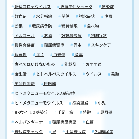
新型コロナウイルス
敗血症性ショック
感染症
敗血症
水分補給
関係
脱水症状
注意
効果
糖尿病予防
糖質制限
食べ物
アルコール
お酒
妊娠糖尿病
初期症状
慢性合併症
糖尿病腎症
理由
スキンケア
保湿剤
痒さ
血糖値
食事
食べてはいけないもの
乳製品
おすすめ
食生活
ヒトヘルペスウイルス
ウイルス
発熱
突発性発疹
呼吸器
ヒトメタニューモウイルス感染症
ヒトメタニューモウイルス
感染経路
小児
RSウイルス感染症
手足口病
特徴
夏風邪
ヘルパンギーナ
糖尿病足病変
血糖
糖尿病チェック
足
１型糖尿病
2型糖尿病