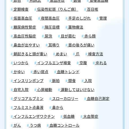
即日
HbA1c
高血圧症
数値
食後高血糖
いただけます）。 【舌下免疫療法における注意点4】効果が出るのに時
間がかかります 舌下免疫療法は、効果が現れるまでに数ヶ月から1年程
定期検査
伝染性紅斑（りんご病）
百日咳
度かかることがあります。そのため、治療を始める前に、患者さんやご
仮面高血圧
夜間高血圧
手足のしびれ
管理
家族が長期的な治療に対して理解を深め、継続的な治療を行うことが必
要です。 【舌下免疫療法における注意点5】定期的に治療を受けること
糖尿病性腎症
降圧目標
薬物療法
が必要 舌下免疫療法は、定期的に治療を受けることが必要です。治療を
高血圧性脳症
尿泡
目が霞む
赤ら顔
途中で中断すると、アレルゲンに対する耐性が低下する可能性があるた
め、医師の指導に従い、定期的に治療を受けてください。 ＜その他の治
鼻血が出やすい
耳鳴り
首の後ろが痛い
療法：皮下免疫療法について＞ 皮下免疫療法(ひかめんえきりょうほう)
朝起きると頭が重い
めまい
爪
検査方法
とは、アレルゲンを皮下に注射して、免疫系を強化し、アレルギー症状
を緩和する治療法です。舌下免疫療法と同様、アレルゲンに対する免疫
いつから
インフルエンザ検査
空腹
痺れる
応答を正常化することで、アレルギー症状を改善することを目的として
かゆい
赤い斑点
血糖トレンド
います。なお、舌下免疫療法が「スギ」と「ダニ」の2種類に限定され
るのに対し、皮下免疫療法では「ブタクサ」をはじめ幅広いアレルゲン
インスリンポンプ
脈拍
間食
入院
に対応できます。皮下免疫療法について詳しく知りたい方は「」をご覧
自宅入院
心房細動
運動してはいけない
ください。 舌下免疫療法のまとめ 舌下免疫療法はアレルギー症状を軽
減したり、予防したりする有効な治療法ですが、治療期間が長く、副作
グリコアルブミン
スローカロリー
血糖自己測定
用の可能性があるため、その点について理解しておく必要があります。
フルミスト点鼻液
鼻から
また、治療期間は数か月から数年にわたる場合があり、定期的な通院や
インフルエンザワクチン
低血糖
大血管症
検査が必要になるため、生活スタイルに合わせて計画することも重要で
す。舌下免疫療法の治療を検討する際は、ご家族やかかりつけの医師と
がん
うつ病
血糖コントロール
よく相談し、慎重に決断することをお勧めします。なお、当院ではアレ