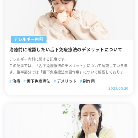
アレルギー内科
治療前に確認したい舌下免疫療法のデメリットについて
アレルギー内科に関する記事です。
この記事では、「舌下免疫療法のデメリット」について解説していきま
す。後半部分では「舌下免疫療法の副作用」について解説しております
ので、ぜひ最後までご覧ください。 .cv_box { text-align: center; } .cv_
治療
舌下免疫療法
デメリット
副作用
box a{ text-decoration: none !important; color: #fff !important; widt
2023.05.20
h: 100%; max-width: 400px; padding: 10px 30px; border-radius: 35
px; border: 2px solid #fff; background-color: #ffb800; box-shadow:
0 0 10pxrgb(0 0 0 / 10%); position: relative; text-align: center; font-
size: 18px; letter-spacing: 0.05em; line-height: 1.3; margin: 0 auto 4
0px; text-decoration: none; } .cv_box a:after { content: ""; position:
absolute; top: 52%; -webkit-transform: translateY(-50%); transfor
m: translateY(-50%); right: 10px; background-image: url("https://it
aya-naika.co.jp/static/user/images/common/icon_link_w.svg"); wid