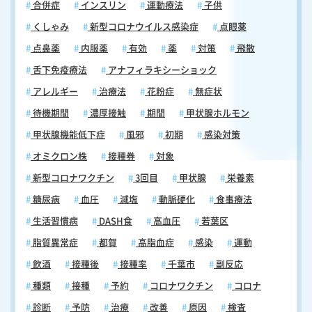
合併症
インスリン
運動療法
子供
くしゃみ
新型コロナウイルス感染症
点眼薬
点鼻薬
内服薬
有効
薬
対策
飛散
舌下免疫療法
アナフィラキシーショック
アレルギー
治療法
花粉症
無症状
待機期間
濃厚接触
期間
甲状腺ホルモン
甲状腺機能低下症
風邪
初期
感染対策
オミクロン株
接種券
対象
新型コロナワクチン
3回目
甲状腺
栄養素
糖尿病
血圧
減塩
動脈硬化
食事療法
生活習慣病
DASH食
高血圧
若葉区
脂質異常症
都賀
高脂血症
感染
運動
飲酒
接種後
接種率
千葉市
副反応
種類
接種
予約
コロナワクチン
コロナ
診断
予防
治療
改善
原因
検査