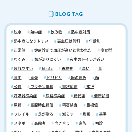
００円程度になります(３割負担の場合)。 なお、上述した通り、舌下免
疫療法の治療は各種の医療保険、介護保険が適用可能です。したがって
BLOG TAG
同じ分量でもお支払額は保険負担割合（1割ー3割）に応じ変化します。
当院の料金についてはこちらに詳しく記載しておりますので、ぜひご覧
ください。 舌下免疫療法における注意点とその他の治療法 舌下免疫療
脱水
熱中症
飲み物
熱中症対策
法を行うにあたっての注意点は、以下の通りです。 【舌下免疫療法にお
ける注意点1】対象年齢 上述した通り、舌下免疫療法は小児にも適用可
熱中症になりやすい
高血圧は何科
年齢別
能です。ただし、小さなお子さんの場合は薬を舌下に一定時間保持して
正常値
健康診断で血圧が高いと言われた
痩せ型
おくことが難しく、治療を効果的かつ円滑に進めることができないケー
むくみ
傷が治りにくい
夜中のトイレが近い
スがあります。そのため一般的に、舌下免疫療法は5歳以上の患者さん
を対象としています。なお、対象年齢については、治療を行う医療機関
疲れやすい
hba1c
再検査
高い
腕
や患者さんの状況によって異なるため、医師に相談することをお勧めし
背中
画像
ピリピリ
喉の痛み
顔
ます。 【舌下免疫療法における注意点2】開始時期 アレルゲンの種類に
よっては、最初に検査を行い、その結果に基づいて治療を開始すること
公費
ワクチン接種
帯状疱疹
旅行
が推奨されます。ですので、治療を開始するタイミングが遅れることが
呼吸器感染症
尿路感染症
糖代謝
健康診断
あります。 【舌下免疫療法における注意点3】アナフィラキシーが発生
する可能性 舌下免疫療法によって重篤なアナフィラキシーが発生する可
尿糖
空腹時血糖値
精密検査
目標値
能性があります。そのため治療を行う患者さんは、治療前に必ず医師の
フレイル
足が攣る
減らす
腹囲
基準
指導を受け、アナフィラキシーの症状や対処法について理解を深める必
要があります。なお当院では、アナフィラキシー予防のため、初日はク
メタボ
高齢者
向き合う
家族
初診
リニックにてお薬を内服していただきます（2日目からはご自分で利用