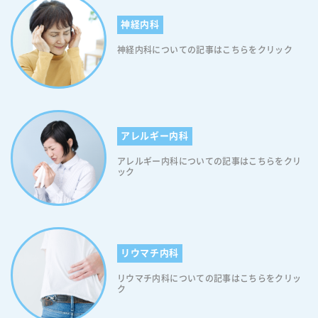
または「アレルギー反応が微少になる」という効果が現れます。このよ
法のメリット 舌下免疫療法のデメリット 舌下免疫療法のリスク 舌下免
うなことから舌下免疫療法は、花粉飛散時期の一時的な治療とは異な
神経内科
疫療法の治療期間と費用 舌下免疫療法のまとめ 舌下免疫療法とは 舌下
り、治療期間は長くかかるものの、継続すればアレルギー症状の緩和を
免疫療法(ぜっかめんえきりょうほう)とは、アレルギーの原因（アレル
神経内科についての記事はこちらをクリック
期待できます。つまり、「終わりのあるアレルギー治療」とも言えま
ゲン）となる物質を少しずつ長い間（3〜5年）投与することでアレルゲ
す。 舌下免疫療法のメリット 舌下免疫療法のメリットは、次の通りで
ンに身体を慣らしていき、アレルギー症状を改善させる治療法です。ス
す。 【舌下免疫療法のメリット1】手軽に自宅で行える 舌下免疫療法は
ギ花粉症とダニのアレルギー症状を根本的に治すことができる唯一の治
舌の下に薬を置いて「しばらくそのままにしてから飲み込む」という治
療法になります。2014年に舌下免疫療法が開始されるまで、減感作療法
療法のため、誰でも簡単にできます。したがって、初回の服用の際
（げんかんさりょうほう）といえば、注射による「皮下免疫療法」が主
は“医師の監督下”で行うため通院が必要ですが、二回目からの服用は自
流でした。しかし舌下免疫療法のほうが「簡便で続けやすい」「アナフ
アレルギー内科
宅で行うことができます。 【舌下免疫療法のメリット2】副作用が少な
ィラキシーショックが少ない」など、利点が多いため現在では「舌下免
い 舌下免疫療法は、注射によるアレルゲン免疫療法（皮下免疫療法）に
アレルギー内科についての記事はこちらをクリ
疫療法」が主流となっております。 ＜舌下免疫療法の効果＞ 舌下免疫
比べて、副作用が少なく、治療中に重篤なアレルギー反応が発生する可
ック
療法では、アレルゲンを含む薬を毎日投与して、少しずつアレルゲンに
能性が低いとされています。 【舌下免疫療法のメリット3】アレルゲン
対する免疫をつくっていきます。免疫ができてくると「アレルギー反応
耐性の向上 舌下免疫療法は、徐々にアレルゲンに慣れさせることで、ア
を起こさなくなる」、または「アレルギー反応が微少になる」という効
レルギー反応を抑制する効果が期待されます。そのため、次第にアレル
果が現れます。このようなことから舌下免疫療法は、花粉飛散時期の一
ゲンに対する耐性が向上し、「アレルギー症状の軽減」や「再発率の低
時的な治療とは異なり、治療期間は長くかかるものの、継続すればアレ
下」が期待できます。ただし、アレルゲン免疫療法は、アレルゲンに対
ルギー症状の緩和を期待できます。つまり、「終わりのあるアレルギー
リウマチ内科
する免疫反応を改善するため、完全に治癒するわけではありません。ま
治療」とも言えます。「アレルギー鼻炎に対する舌下免疫療法」や「日
た、効果の出方や期間には個人差がありますので、治療前には必ず医師
リウマチ内科についての記事はこちらをクリッ
本アレルギー学会のサイト」でも同様のことを伝えておりますので、ご
ク
の指導を受け、治療の適否を慎重に判断する必要があります。 【舌下免
興味のある方はご覧ください。 舌下免疫療法のメカニズム 舌下免疫療
疫療法のメリット4】幅広いアレルギーに有効 舌下免疫療法は、花粉症
法の効果発現メカニズムは十分には解明されていませんが、以下のよう