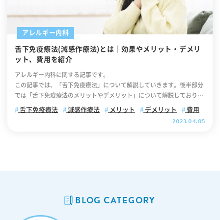
th: 15px; height: 15px; background-size: contain; display: inline-blo
ck; } 【目次】 舌下免疫療法とは 舌下免疫療法の効果について 舌下免疫
療法のメリット 舌下免疫療法のデメリット 舌下免疫療法の副作用につ
アレルギー内科
いて 舌下免疫治療は長期にわたる治療です 具体的なデメリットについ
舌下免疫療法(減感作療法)とは｜効果やメリット・デメリ
てはいつでもご相談ください 舌下免疫療法とは 舌下免疫療法(ぜっかめ
ット、費用を紹介
んえきりょうほう)とは、アレルギーの原因（アレルゲン）となる物質を
少しずつ長い間（3〜5年）投与することでアレルゲンに身体を慣らして
アレルギー内科に関する記事です。
いき、アレルギー症状を改善させる治療法です。スギ花粉症とダニのア
この記事では、「舌下免疫療法」について解説していきます。後半部分
レルギー症状を根本的に治すことができる唯一の治療法になります。20
では「舌下免疫療法のメリットやデメリット」について解説しておりま
14年に舌下免疫療法が開始されるまで、減感作療法（げんかんさりょう
すので、ぜひ最後までご覧ください。 .cv_box { text-align: center; } .c
舌下免疫療法
減感作療法
メリット
デメリット
費用
ほう）といえば、注射による「皮下免疫療法(ひかめんえきりょうほ
v_box a{ text-decoration: none !important; color: #fff !important; wi
2023.04.05
う)」が主流でした。しかし舌下免疫療法のほうが「簡便で続けやすい」
dth: 100%; max-width: 400px; padding: 10px 30px; border-radius:
「アナフィラキシーショックが少ない」など、利点が多いため現在では
35px; border: 2px solid #fff; background-color: #ffb800; box-shado
「舌下免疫療法」が主流となっております。「舌下免疫療法について解
w: 0 0 10pxrgb(0 0 0 / 10%); position: relative; text-align: center; fo
説しているサイト」でも同様のことを伝えております。 ※皮下免疫療法
nt-size: 18px; letter-spacing: 0.05em; line-height: 1.3; margin: 0 aut
とは、アレルゲンを皮下に注射して、免疫系を強化し、アレルギー症状
o 40px; text-decoration: none; } .cv_box a:after { content: ""; positio
を緩和する治療法です。舌下免疫療法と同様、アレルゲンに対する免疫
n: absolute; top: 52%; -webkit-transform: translateY(-50%); transfo
応答を正常化することで、アレルギー症状を改善することを目的として
rm: translateY(-50%); right: 10px; background-image: url("https://it
います。 舌下免疫療法の効果について 舌下免疫療法では、アレルゲン
BLOG CATEGORY
aya-naika.co.jp/static/user/images/common/icon_link_w.svg"); wid
を含む薬を毎日投与して、少しずつアレルゲンに対する免疫をつくって
th: 15px; height: 15px; background-size: contain; display: inline-blo
いきます。免疫ができてくると「アレルギー反応を起こさなくなる」、
ck; } 【目次】 舌下免疫療法とは 舌下免疫療法のメカニズム 舌下免疫療