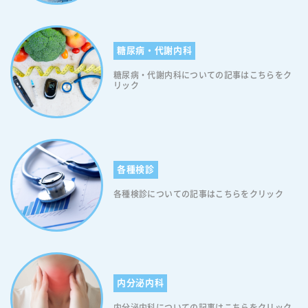
やアレルギー性鼻炎、アレルギー性喘息、食物アレルギーなど、幅広い
に考えられております。 舌下免疫療法の実施により、日常生活で取り込
種類のアレルギー疾患に対して有効であるとされています。 【舌下免疫
まれる量より多い量のアレルゲンが体内に入ると ・制御性T細胞（過剰
療法のメリット5】小児にも適用可能 舌下免疫療法は、小児にも適用可
な免疫反応をおさえる細胞）が活性化する ・Th1細胞（アレルギー反応
能です。そのため、小さいお子さんでもスギ花粉症・ダニアレルギー性
糖尿病・代謝内科
をおさえる細胞）が増加する ・Th2細胞（アレルギー反応を促進する細
鼻炎を治療できます。 【舌下免疫療法のメリット6】長期的な効果が期
胞）の増加をおさえる ・IgEとアレルゲンの結合を妨げるIgGなど（抗
待される 舌下免疫療法は、アレルゲンに対する耐性を徐々に高めること
糖尿病・代謝内科についての記事はこちらをク
体）が増加する などの反応が引き起こされると考えられています。この
リック
で、アレルギー反応を抑制する効果が期待されます。そのため、治療後
ように免疫反応が変化することで、効果を発現すると推測されていま
も長期的に効果が継続するとされています。 【舌下免疫療法のメリット
す。 舌下免疫療法のメリット 舌下免疫療法のメリットは以下の通りで
7】保険適用 舌下免疫療法は保険適用の治療です。そのため、自己負担
す。 【舌下免疫療法のメリット1】副作用が少ない 舌下免疫療法は、注
金を少なく抑えることができます。ただし、保険が適用される条件や範
射によるアレルゲン免疫療法（皮下免疫療法）に比べて、副作用が少な
囲には制限があるため、治療前には医師や保険会社に確認することが必
く、治療中に重篤なアレルギー反応が発生する可能性が低いとされてい
要です。 舌下免疫療法のデメリット 舌下免疫療法のデメリットは、次
ます。 【舌下免疫療法のメリット2】手軽に自宅で行える 舌下免疫療法
各種検診
の通りです。 【舌下免疫療法のデメリット1】利用できない方がいる 残
は舌の下に薬を置いて「しばらくそのままにしてから飲み込む」という
念ながら、舌下免疫療法を利用できない方がいます。次に該当する方
各種検診についての記事はこちらをクリック
治療法のため、誰でも簡単にできます。したがって、初回の服用の際
は、舌下免疫療法の治療を受けることができません。 ・重い気管支喘息
は“医師の監督下”で行うため通院が必要ですが、二回目からの服用は自
の方 ・がんや免疫についての病気がある方 ・対象のアレルギー（スギ
宅で行うことができます。 【舌下免疫療法のメリット3】アレルゲン耐
花粉症またはダニ）ではない方 【舌下免疫療法のデメリット2】治療期
性の向上 舌下免疫療法は、徐々にアレルゲンに慣れさせることで、アレ
間が長い 舌下免疫療法は、効果を期待するためには治療期間が必要であ
ルギー反応を抑制する効果が期待されます。そのため、次第にアレルゲ
り、通常は数か月から数年にわたって治療を受ける必要があります。そ
ンに対する耐性が向上し、アレルギー症状の軽減や再発率の低下が期待
のため、患者さんにとっては長期にわたる治療負担が発生することがあ
内分泌内科
できます。ただし、アレルゲン免疫療法は、アレルゲンに対する免疫反
ります。 【舌下免疫療法のデメリット3】副作用が起こる可能性がある
応を改善するため、完全に治癒するわけではありません。また、効果の
舌下免疫療法によって、稀にアレルギー症状を悪化させるだけでなく、
内分泌内科についての記事はこちらをクリック