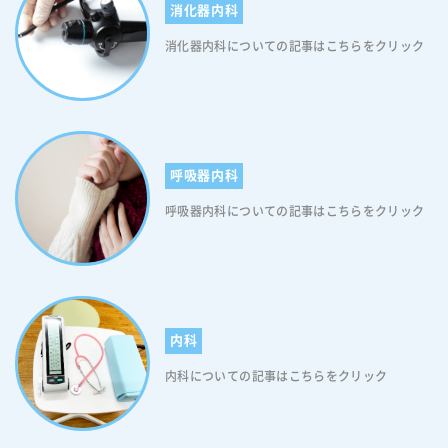
消化器内科
り、定期的な通院や検査が必要になるため、生活スタイルに合わせて計
気がある方 ・対象のアレルギー（スギ花粉症またはダニ）ではない方
画することも重要です。舌下免疫療法の治療を検討する際は、ご家族や
【舌下免疫療法のデメリット3】副作用が起こる可能性がある 舌下免疫
消化器内科についての記事はこちらをクリック
かかりつけの医師とよく相談し、慎重に決断することをお勧めします。
療法によって、稀にアレルギー症状を悪化させるだけでなく、吐き気、
なお、当院ではアレルギー治療の一つとして舌下免疫療法を取り入れて
じんましんなどの副作用が起こることがあります。しかし、注射による
います。アレルギー症状についてご相談したい方、あるいはご自身のア
アレルゲン免疫療法に比べ、副作用の発生率は低いとされています。
レルギー体質についてご相談したい方などいらっしゃいましたら、いつ
舌下免疫療法のリスク 舌下免疫療法に伴うリスクとして危険なものは、
でもお気軽にご相談ください。 当日の順番予約はこちらから
アナフィラキシーショックです。アナフィラキシーショックとは医薬品
などに対する急性の過敏反応により、蕁麻疹や嘔吐、息苦しさ、突然の
呼吸器内科
ショック症状などがみられることです。アナフィラキシーショックが生
じる頻度は非常にまれですが、症状が悪化すると、呼吸困難、血圧低
呼吸器内科についての記事はこちらをクリック
下、意識障害などを引き起こし、救急治療が必要となる場合がありま
す。したがって注意が必要です。アナフィラキシーショックや舌下免疫
療法の安全性については「日本アレルギー学会の資料」をご覧くださ
い。 舌下免疫療法の治療期間と費用 舌下免疫療法の治療期間と費用
は、次の通りです。 ＜舌下免疫療法の治療期間＞ 舌下免疫療法の治療
期間は、通常3年から5年程度です。ただし、個人差があり、治療期間は
内科
患者の症状や反応によって異なる場合があります。なお、治療期間後
内科についての記事はこちらをクリック
は、アレルゲンに対する耐性が維持される期間があるため、定期的なア
レルギー検査や医師の診察を受けることが推奨されます。 ＜舌下免疫療
法の費用＞ クリニックでの治療費と院外薬局での薬代と合わせて、スギ
舌下免疫療法は１ヶ月２０００円程度、ダニ舌下免疫療法は１ヶ月３５