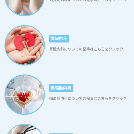
出方や期間には個人差がありますので、治療前には必ず医師の指導を受
吐き気、口内炎、腹痛、じんましんなどの副作用が起こることがありま
け、治療の適否を慎重に判断する必要があります。 【舌下免疫療法のメ
す。しかし、注射によるアレルゲン免疫療法に比べ、副作用の発生率は
リット4】長期的な効果が期待される 舌下免疫療法は、アレルゲンに対
低いとされています。 舌下免疫療法の副作用について 舌下免疫療法
する耐性を徐々に高めることで、アレルギー反応を抑制する効果が期待
は、副作用を引き起こすことがあります。以下、舌下免疫療法における
されます。そのため、治療後も長期的に効果が継続するとされていま
「軽度の副作用」と「重大な副作用」です。 ＜軽度の副作用＞ ・嘔吐
す。 【舌下免疫療法のメリット5】保険適用 舌下免疫療法は保険適用の
や腹痛、下痢 ・じんましん ・口の中や唇のかゆみ ・耳のかゆみ ・のど
腎臓内科
治療です。そのため、自己負担金を少なく抑えることができます。ただ
の違和感 ＜重大な副作用＞ ・アナフィラキシーショック ・喘息発作 ・
し、保険が適用される条件や範囲には制限があるため、治療前には医師
腎臓内科についての記事はこちらをクリック
意識障害 ※重大な副作用の症状が見られた場合は、直ちに医療機関を受
や保険会社に確認することが必要です。 【舌下免疫療法のメリット6】
診してください。 舌下免疫治療は長期にわたる治療です 舌下免疫治療
幅広いアレルギーに有効 舌下免疫療法は、花粉症やアレルギー性鼻炎、
は、アレルギー疾患の改善に効果的な治療法ですが、治療期間は数年に
アレルギー性喘息、食物アレルギーなど、幅広い種類のアレルギー疾患
わたります。したがって治療を始める前に、患者さんやご家族が長期的
に対して有効であるとされています。 【舌下免疫療法のメリット7】小
な治療に対して理解を深め、継続的な治療を行うことが必要です。ま
児にも適用可能 舌下免疫療法は、小児にも適用可能です。そのため、小
た、患者さん自身がきちんとした自己管理を行うことも大切です。治療
さいお子さんでもスギ花粉症・ダニアレルギー性鼻炎を治療できます。
を途中で中断すると、アレルゲンに対する耐性が低下する可能性がある
循環器内科
舌下免疫療法のデメリット 舌下免疫療法のデメリットは以下の通りで
ため、医師の指導に従い、定期的に治療を受けてください。なお、舌下
す。 【舌下免疫療法のデメリット1】治療期間が長い 舌下免疫療法は、
循環器内科についての記事はこちらをクリック
免疫療法の治療期間は、通常3年から5年程度です。ただし、個人差があ
効果を期待するためには治療期間が必要であり、通常は数か月から数年
り、治療期間は患者の症状や反応によって異なる場合があります。 具
にわたって治療を受ける必要があります。そのため、患者さんにとって
体的なデメリットについてはいつでもご相談ください 舌下免疫療法はア
は長期にわたる治療負担が発生することがあります。 【舌下免疫療法の
レルギー症状を軽減したり、予防したりする有効な治療法ですが、治療
デメリット2】利用できない方がいる 残念ながら、舌下免疫療法を利用
期間が長く、副作用の可能性があるため、その点について理解しておく
できない方がいます。次に該当する方は、舌下免疫療法の治療を受ける
必要があります。また、治療期間は数か月から数年にわたる場合があ
ことができません。 ・重い気管支喘息の方 ・がんや免疫についての病