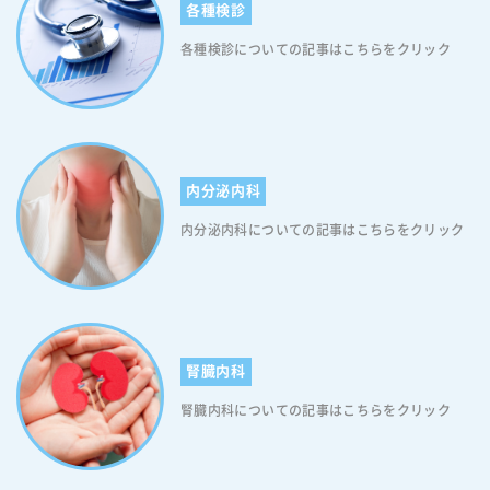
には、アレルゲンを含む治療薬を皮下に注射する「皮下免疫療法」が行
医療機関リストから選ぶ方法 こちらのページで、千葉市若葉区のリスト
各種検診
の注意： 可能な限り検査の１２時間前から食事をお控えください 検査
らむ「膨疹」が、身体のあちこちにできる病気です。しばらくすると跡
けます。 ２回目からは、アイチケット広場にて、当日の「診察の順番」
われていますが、近年では治療薬を舌の下に投与する「舌下免疫療法」
をご覧ください。 「わたしの町のお医者さん」から都賀の医療機関を選
によってわかる病気： 貧血 肝炎 高コレステロール血症 腎不全など レン
形もなく皮疹とかゆみが消えるという特徴があります。ちなみに発症し
をお取りいただけますので、ぜひご利用ください。 問診票の記入と診察
が登場し、自宅で服用できるようになりました。 「舌下免疫療法」は、
各種検診についての記事はこちらをクリック
ぶ方法 千葉市医師会作成、千葉市医療保健情報マルチメディアシステム
トゲン（Ｘ線）検査 検査内容： 血液の細胞状態や脂肪分、その他様々
て６週間以内を「急性蕁麻疹」、それ以上経過した場合を「慢性蕁麻
初診では、現在の症状や、治療中の疾患の有無、これまでの病歴、薬の
スギ花粉症またはダニアレルギー性鼻炎と確定診断された患者さんが治
「わたしの町のお医者さん」 こちらのサイトで、簡単に、都賀の医療機
な成分を調べることで臓器や身体に異常がないかを確かめます。 心臓や
疹」と呼びます。 ＜蕁麻疹の症状＞ このアレルギー疾患は多くの
アレルギーなどの問診票に記入していただきます。 咳が続いている期間
療を受けることができます。 引用：舌の下（したのした）で行う鳥居薬
関を検索することができます。条件で探すページで、「検診と予防接種
血管の形・状態などをレントゲンを使って映し出して調べる検査です。
場合、赤い膨らみが身体のあちこちにでき、強い痒みを伴うといった症
や、咳がよく出る時間帯、過去に同じ症状があったかなど、 ご不安な
品の舌下免疫療法専門サイト 千葉県千葉市若葉区都賀のスギ花粉症、ダ
から探す」をクリックし、特定健康診査・健康診査の欄の「実施」に、
心臓や肺の動静脈の状態、骨密度など色々なことがわかります。 検査を
状を引き起こします。尚、基本的に痒みだけですが、重症化すると、の
点、症状について困っていることなど、問診票に記入しきれなかったこ
ニアレルギー性鼻炎に対する舌下免疫療法施設検索できます。 千葉市若
チェックを入れて、検索してください。 都賀のがん検診 男性は2人に1
お勧めするかた： 呼吸が苦しい、息切れがする、咳が出る、お腹が張っ
どの粘膜が腫れ、呼吸が苦しくなることがある。そうなると、呼吸しに
とがあれば、直接お伝えください。 検査による診断 問診の後、必要に
葉区都賀の当クリニックのアレルギー科で、舌下免疫療法の治療を受け
人、女性は3人に1人が、がんを罹患する時代といわれています。 多く
ている、便秘などの症状があるかた 検査時間： およそ１０分ほど 検査
くくなり非常に危険なので、違和感を覚えたら早めに病院に連絡してく
応じて検査を行います。 都賀駅３分の板谷内科クリニックで行なってい
られます。 当クリニックは、不安なことは何でも相談できる、地域に根
内分泌内科
のがんは、早期の段階では自覚症状がありません。 そのため、検査を受
前の注意： 撮影部位にある金属類（アクセサリーなど）、エレキバンや
ださい。 まとめ では、これまでの内容をまとめると 1そもそもア
る検査は、呼吸機能検査とレントゲン（Ｘ線）検査があります。 呼吸機
ざしたかかりつけ医を目指します。 診察・診療にあたっては、 1．わか
けない状態が続くと、早期がんで見つかるはずだったものが、進行がん
湿布などは取り外してください。 妊娠またはその可能性がある方は事前
レルギーってなに？ 2アレルギーのしくみを説明する前に 3アレルギー
能検査 検査内容： 息を吸ったり吐いたりして、肺の機能や病気を確か
内分泌内科についての記事はこちらをクリック
りやすい言葉・わかりやすい形で提供するよう心掛けています。 2．安
で見つかる、ということが懸念されます。 がんの種類を問わず、ステー
にお知らせください。 検査によってわかる病気： 気管支炎 肺炎 肺がん
のしくみ 4アレルギー疾患とは？ 5主なアレルギー疾患7つ 以上になり
める検査です。 これにより肺活量や呼吸に含まれる成分を調べ異常がな
心して通院していただけるような明るくてあたたかいクリニックを目指
ジが早いほど、生存率が高くなります。 がんの早期発見や予防のため
気胸 便秘症 腸閉塞など クリニックでの検査の結果は、すぐに判明しま
ます。 最後まで読んでくださりありがとうございました。
いかをチェックします。 検査をお勧めするかた： 咳や痰が出る、息切
しています。 3．どの科に行っていいか分からない、この病気は特にど
に、がん検診を受けることが大切です。 千葉市のがん検診実施体制 都
す。 診察と検査結果をもとに、病気や治療法について、丁寧にご説明し
れがする、息苦しい感覚があるなどの症状があるかた 検査時間： １５
この病院に行くのがいいか分からないといった御相談にも対応いたしま
賀の健康診断：肺がん検診 ・対象 ４０歳以上 ・検査項目 問診、胸部エ
ます。 都賀の内科：まとめ 内科とは、総合内科として全身を診ること
分から３０分ほど 検査前の注意： 飲食は検査の３０分前までにお済ま
す。 専門的治療が必要な場合は、直ちにご希望の病院へご紹介いたしま
ックス線検査、喀痰細胞診(５０歳以上で問診結果で必要と認められた場
を基本としています。 「何となく調子が悪い」「気になる症状がある
せください。 当日は検査前の喫煙をお控えください、一部の検査に影響
す。 病気や治療でお困りのことがございましたら、ぜひお気軽にご相談
合） ・検査費用 胸部エックス線検査 個別検診：６００円、集団検診：
が、どこの科かかったらいいのか分からない」といったお悩みは、まず
をきたす可能性があります。 当日は楽な服装でご来院ください。 CTや
ください。 新型コロナ対策も進めております。 待ち時間短縮を目ざ
腎臓内科
３００円 喀痰細胞診検査検査 個別検診：４００円、集団検診：１００
御相談ください。 たいした病気ではないかもしれなと思っていても、大
MRIが必要な場合は、最新の機械が整った病院にご紹介いたします。当
し、当ホームページから診察の順番を取れるようにいたしました。 大型
円 都賀の健康診断：胃がん検診 ・対象 ４０歳以上で、前年度、胃内視
きな病気の前兆であったり、ほかの病気が潜んでいる場合もあります。
腎臓内科についての記事はこちらをクリック
院から検査日時も指定が可能です。 検査によってわかる病気： 肺炎 慢
スクリーンによるサーモグラフィ導入と共に、２０２０年８月には、改
鏡検査を未受診のかた (胃内視鏡検査を選択できるのは、５０歳以上で
健康について不安があるときは、まず、内科の診察を受けることをおす
性気管支炎 肺繊維症 肺気腫など レントゲン（Ｘ線）検査 検査内容： 血
装と換気工事を行いました。 こまめな換気を行いつつ、通常の５倍の空
偶数歳のかたです） ・検査項目 問診 胃部エックス線検査、または、胃
すめします。 当クリニックでは、新型コロナ対策も進めております。
液の細胞状態や脂肪分、その他様々な成分を調べることで臓器や身体に
気清浄機を稼働させております。 都賀駅徒歩１分に駐車場があります。
内視鏡検査（胃内視鏡検査は個別検診のみ実施） ・検査費用 エックス
待ち時間短縮を目ざし、当ホームページから診察の順番を取れるように
異常がないかを確かめます。 心臓や血管の形・状態などをレントゲンを
都賀駅前の駐車場は１２台分あります。車でも安心してお越しくださ
線検査 個別検診：２２００円、集団検診：１１００円 胃内視鏡検査 個