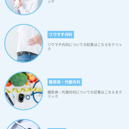
療を心がけております。 ご納得いくまでお気軽にご相談ください。 他
ック
検査をお勧めするかた： 何かに触れたり特定の場所にいるときに目が痒
理学的検査(診察） 尿検査(糖、タンパク、尿潜血） 血液検査 1.脂質検査
た。 医療の危機と現場の状況は深刻で、「いのちをまもること」「医療
割合としては、およそ90％が皮膚症状。30％が呼吸器症状や粘膜症状と
院や他科で疑問に思ったことも、お気軽に、ご質問ください。 こちらの
くなる、くしゃみや鼻水が出る、肌荒れや皮膚が痒くなるかた 検査時
（中性脂肪、HDL・LDLコレステロール） 2.血糖検査（空腹時血糖、ヘ
をまもること」は日本にとっても、私たちの身近にとっても喫緊の課題
いった感じですね。尚、皮膚症状の場合は「かゆみ」「じんましん」
サイトは、身体の症状・悩みに合わせ、千葉市若葉区都賀のクリニッ
間： およそ10分ほど 検査によってわかる病気： 花粉症 ダニやハウスダ
モグロビンA1c） 3.肝機能検査（AST、ALT、γ-GT） 4.腎機能検査他
です。これは、国、自治体、医療提供者、民間企業、市民社会などをは
「むくみ」「発赤」が症状としてあらわれ、呼吸器症状の場合は「くし
ク・病院、ドクターの情報を調べることができます。 都賀の呼吸器内
ストといったアレルギー系疾患 その他注意点など： 検査結果が出るま
（クレアチニン、アルブミン） ・詳細項目（前年度または今年度の健診
じめ、医療の恩恵を被る「すべての人」が考え、参加し、行動すべき、
ゃみ」「鼻水」「鼻づまり」「咳」「息苦しさ」などが主な症状として
科：こんなときは早めに呼吸器内科の診察を どのようなときに、呼吸器
で1週間ほどかかります 皮膚（プリック）テスト 検査内容： プリック針
結果から、医師が必要と認めたかたに実施） 1.貧血検査 2.心電図検査
国民的プロジェクトだと我々は考えています。 引用：上手な医療のかか
挙げられるでしょう。食物アレルギーの症状についてもっと詳しく知り
内科を受診すべきかというと、「咳」がポイントになります。 長引く咳
でアレルギー反応を引き起こす物質を少量皮膚に入れ、反応をもとに検
3.眼底検査 ・自己負担額 無料 都賀の特定健康診査・健康診査の受診券
リウマチ内科
り方－厚生労働省公式ウェブサイト 都賀の内科：診察や診療の流れ 診
たい方は、アレルギー疾患について紹介しているサイトをご覧くださ
やしつこい咳は、呼吸器疾患の可能性があります。 気管支炎、肺炎、気
査を行います。 検査をお勧めするかた： 何かに触れたり特定の場所に
について 特定健診の受診券は、毎年５月中旬～下旬に、発送されます。
察と診療の流れをご案内します。 初診の持ち物 健康保険証 お薬手帳
い。 【アレルギー疾患6】アナフィラキシー 6つ目に紹介するアレ
管支喘息、咳喘息、COPDなどの呼吸器疾患には、いずれも、特徴的な
いるときに目が痒くなる、くしゃみや鼻水が出る、肌荒れや皮膚が痒く
リウマチ内科についての記事はこちらをクリッ
年度の途中で、国民健康保険・後期高齢者医療制度に加入した場合は、
（お持ちの方はご持参ください） 紹介状（お持ちの方はご持参くださ
ルギー疾患は『アナフィラキシー』です。このアレルギー疾患は、アレ
ク
咳の症状があります。 風邪は治ったのに咳が止まらなかったり、いつも
なるかた 検査時間： およそ15分ほど 検査によってわかる病気： 花粉症
加入手続きをした月の翌月下旬頃に、受診券が発送されます。 健診期間
い） 当クリニックでは、予約不要で、当日受診いただけます。 ２回目
ルギー反応でも特に重篤な状態であり、「アレルゲンなどの侵入により
の風邪の咳とはちょっと違うと感じる場合は、要注意です。 咳が２週間
鼻アレルギー アトピー性皮膚炎 薬剤アレルギー その他注意点など： テ
は、受診券が届いた日から翌年２月末日までとなっています。健康診断
からは、アイチケット広場にて、当日の「診察の順番」をお取りいただ
複数の臓器に全身性にアレルギー症状があらわれて生命に危機を与え得
以上続くという場合も、早めに呼吸器内科の診察を受けるようにしてく
スト前にアレルギーを抑えるお薬のご利用はお控えください。 千葉市若
は、各年度に１回しか受けられませんのでご注意ください。 万が一、受
けますので、ぜひご利用ください。 問診票の記入と診察 初診では、現
る過敏反応」と定義されています。そのため、アレルギー疾患は、一刻
ださい。 また、痰が切れにくい、動くと息切れがする、胸が痛い、とい
葉区都賀のアレルギー科をお探しでしたら、千葉市医師会作成 の千葉市
診券を紛失してしまった場合は、千葉市健康支援課健康診査指導班に、
在の症状や、治療中の疾患の有無、これまでの病歴、薬のアレルギーな
も早く医療機関で治療しないと死亡することがあります。 ＜アナフィ
った症状のある場合も、呼吸器内科の受診をおすすめします。 ・いびき
医療保健情報マルチメディアシステム「わたしの町のお医者さん」で検
電話で申し込むことができます。 健康支援課 健康診査指導班（043-238
どの問診票に記入していただきます。 ご不安な点、症状について困って
ラキシーの症状＞ このアレルギー疾患の症状は初期の場合、不安感や
がひどい ・睡眠中に息が止まっていると言われた ・咳をするとゼーゼ
索できます。 都賀のアレルギー科：舌下免疫療法について 舌下免疫療
糖尿病・代謝内科
-9926） ※受付時間：午前8時30分から17時30分まで（土日祝日及び12
いることなど、問診票に記入しきれなかったことがあれば、直接お伝え
チクチクした感じなどの軽度のものになります。しかし、あっという間
ー言う ・痰に血が混じる ・胸のレントゲンで影があると言われた ・胸
法とは、体質を改善して、アレルギー症状を抑える新しい治療法です。
月29日から1月3日を除く） 都賀の特定健康診査・健康診査の受診方
ください。 検査による診断 問診の後、必要に応じて検査を行います。
に症状が悪化して、全身にかゆみやじんま疹が出たり、喘鳴や呼吸困難
が痛い ・歩いたり階段を上がるときに息がきれる ・咳や痰 (長引く風邪
糖尿病・代謝内科についての記事はこちらをク
当クリニックでは、アレルギー治療の一つとして舌下免疫療法を取り入
法 受診券（シール付き） 健康保険証 健診費用 上記を持参して、健診医
都賀駅３分の板谷内科クリニックで行なっている検査は、血液検査とレ
が起きたりします。ちなみに、このアレルギー疾患は症状が悪化する
リック
症状は特に注意が必要) このような症状はありませんか？ 都賀駅徒歩１
れています。これはアレルギーの原因（アレルゲン）となる物質を少し
療機関で受診してください。 受診の際は、受診券シールを台紙からはが
ントゲン（Ｘ線）検査があります。 血液検査 検査内容： 血液の細胞状
と、最悪の場合、血圧低下や意識レベルの低下、失神を伴うなどの症状
分、都賀Ｍ３ビル１階にある、当クリニックへお越しください。 肺水腫
ずつ長い間（３～５年）投与することでアレルゲンに身体を慣らしてい
さずに、お持ちください。 予約が必要な場合がありますので、必ず事前
態や脂肪分、その他様々な成分を調べることで臓器や身体に異常がない
が出る『アナフィラキシーショック』を引き起こす可能性があります。
の患者さまからこのようなお声をいただきました。 都賀の呼吸器内科：
き、アレルギー症状を改善させる治療法です。 スギ花粉症やダニアレル
に、医療機関へ確認してください。 都賀の特定健康診査・健康診査の医
かを確かめます。 検査をお勧めするかた： 息切れがする、めまい、発
ですので、アレルギーの症状が出たら、すぐに治療する必要があるでし
診察や診療の流れ 診察と診療の流れをご案内します。 初診の持ち物 健
ギー性鼻炎の治療法のひとつに、アレルゲン免疫療法があります。 アレ
療機関の選び方 千葉市若葉区の医療機関リスト、または、千葉市医師会
熱、喉の痛み、コレステロール値が高いなどの症状があるかた 検査時
ょう。 【アレルギー疾患7】蕁麻疹 7つ目に紹介するアレルギー疾
康保険証 お薬手帳（お持ちの方はご持参ください） 紹介状（お持ちの
ルゲン免疫療法は、１００年以上も前から行われている治療法です。 主
「わたしの町のお医者さん」から選んで、予約をしてください。 都賀の
間： 検査から結果が出るまではおよそ３０分ほどかかります。 検査前
患は『蕁麻疹』です。このアレルギー疾患は、皮膚の一部が突然赤く膨
方はご持参ください） 当クリニックでは、予約不要で、当日受診いただ