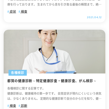
施しています。 花粉情報サイト 環境省花粉観測システム はなこさん 厚
も、まずはお気軽にご相談ください。 千葉市若葉区都賀の病院をお探し
がって、可能であれば両方ともに「PCR検査」を行なうことをお勧めし
ルギー性鼻炎」と花粉の飛散時期だけに鼻炎症状が認められる「季節性
療を行っております。 生まれてから息を引き取る最後の瞬間まで、絶え
常に感染力が強い、新型コロナウイルスの新たな変異株ウイルス。今後
生労働省でも一般向けに花粉症の情報を掲載しています。 花粉症特集
でしたら、千葉市医師会作成 の千葉市医療保健情報マルチメディアシス
ます。PCR検査を行うことで、より正確な結果を得ることが可能です。
アレルギー性鼻炎（花粉症）」に分けられます。 ＜アレルギー性鼻炎
ず行われている「呼吸」。 意識しなくても、眠っている時でさえ、呼吸
さらなる感染拡大が懸念されております。そのため、第６波につながる
林野庁でも、林野庁における花粉発生源対策として、スギ・ヒノキ花粉
症状
検査
テム「わたしの町のお医者さん」で検索できます。 都賀の内科：総合内
インフルエンザ検査の費用 インフルエンザ検査の費用は、保険適用の
の症状＞ このアレルギー疾患は、くしゃみ、鼻水、鼻づまりの症状が
は休むことなく働き続けています。 「呼吸するというのは生きること」
感染急拡大を引き起こさないためには、個々の感染対策が重要です。オ
に関する情報を載せています。 林野庁における花粉発生源対策 国の政
2021.04.12
科専門医とは 内科全領域をさらに深く広く診察・診療できる知識を持つ
場合は約2,000円程度が目安です。ただし、健康保険の種類によって異
起こります。なかでも、くしゃみに関しては連続して起こり、回数が多
と言っても、過言ではありません。 今回は、呼吸器内科の診察・診療に
ミクロン株はデルタ株よりも軽症者が多い傾向にありますが、その分
策・施策・取組の中から、私たちの暮らしに身近な情報や役に立つ情報
医師の育成を目指して、日本内科学会が整備している資格です。 「総合
なります。検査自体が約2,000円程度かかりますので、診察料や薬代な
いという特徴がある。尚、くしゃみや鼻水などの症状により頻繁に鼻を
ついてのご紹介と、呼吸器内科の診察や検査の流れについて、ご案内し
「軽症者」や「自覚症状のない人」が十分な対策をせずに街を動き回れ
をまとめている政府広報オンラインでも、花粉症について以下のような
内科専門医」の医師像 総合内科専門医は、 広く深く病気のことを考
どを合わせると、1割負担で5,000円、2割負担で6,000円、3割負担で7,
かむことで、粘膜を傷つけて鼻出血が起こる場合がありますので、かみ
ます。 都賀の呼吸器内科：呼吸器とは 呼吸器とは、肺および、その周
ば市中感染を広げることになります。ですから、一人ひとりが「感染を
情報を発信しています。 春になると多くの人が、つらい症状に悩まされ
え、内科診療を幅広くかつ専門的に行います。 内科系の全領域に広い知
000円程度になります。なお、初診の場合は、初診料が若干加算される
すぎには気をつけましょう。また、これらの症状によって、勉強や仕事
辺臓器のことです。 呼吸（吸入と呼気）を通して、空気と血液との間の
拡大させない！」という強い意識を持ち「マスク着用」や「部屋の換
る「スギ・ヒノキ花粉症」。毎年、花粉症の症状が出ている人は、花粉
識・洞察力を持ち，身体・精神の統合（全身）的・機能的視野から診
ことがありますので、安く見積もらないように注意してくださいね。
に集中できす、生活に支障が出る場合がありますので、しっかりと治療
ガス交換、血液と身体の細胞との間のガスの交換を促進します。 呼吸を
気」など、基本的な感染対策を徹底して行いましょう。 オミクロン株
が飛び始める前から早めに医療機関に相談することが大事です。 万全の
断・治療を行ないます。 どの科を受診したらいいのかわからないという
インフルエンザ検査時の注意点 インフルエンザ検査は、感染の初期段階
して症状を抑えることが大切ですよ。アレルギー性鼻炎の症状について
して、体内に酸素を取り込み、炭酸ガスを排出するというガス交換のほ
の初期症状がない方も感染している可能性はあります 上述した通り、オ
花粉症対策と早めの予防をするために、環境省花粉情報サイトが提供す
患者さまの症状を、総合的に診断、診察します。 また、一見、どの科を
でも遅すぎるタイミングでも正しい結果を得ることができません。した
もっと詳しく知りたい方は、アレルギー疾患について解説しているサイ
かに、匂いを嗅いだり、声を出したりするのを補助する働きもありま
ミクロン株は感染していても初期症状がない場合があります。ですの
る花粉情報を活用してください。 引用：政府広報オンライン「環境省の
受診するのわかりやすいという症状であっても、その背景には、内科的
がって、インフルエンザ検査は、発熱から12～24時間のタイミングで受
トをご覧ください。 【アレルギー疾患3】アレルギー性皮膚炎 3つ
す。 呼吸器に病気が起こると、命にかかわってきます。 ですから、な
で、無症状だからといって安心するのは危険。オミクロン株に感染して
花粉情報をチェックして早めの治療と日常生活の対策に役立てよう」 花
問題が潜んでいる場合もあります。 総合内科専門医は、日常診療から健
けるように注意してください。なお、発熱していているのに陰性結果が
目に紹介するアレルギー疾患は『アレルギー性皮膚炎』です。このアレ
んとなく咳が出る、咳が長引く、という症状を放置してしまうと、呼吸
いた場合「あなたの軽率な行動」で多くの方を感染させるかもしれませ
粉症の症状を悪化させないためには、適切な治療と対策が重要です。医
康管理、予防医学まで、総合的に相談できる、地域に根ざしたかかりつ
出た場合、医師から翌日に再検査を勧められることがあります。その場
ルギー疾患は、かゆい湿疹が皮膚に繰り返し起こる病気。特に目のまわ
器疾患の発見を遅らせてしまう可能性があります。 「咳が長引く」「痰
ん。ですので、不要不急の外出は控えましょう。 オミクロン株の感染
療機関のアレルギー科の診察を受けることをおすすめします。 こちらの
け医の役割を果たしています。 当クリニックは、１９８９年の開院以
合は翌日に再検査を受けるようにしてください。インフルエンザは、検
り、耳のまわり、首、肘など関節の曲げ伸ばしをしているところによく
がからむ・切れない」「動くと息切れがする」「胸が痛む」といった症
拡大を抑えるために 現在、日本国内ではオミクロン株の感染者が爆発的
サイトは、千葉市若葉区都賀のアレルギー科のクリニック・病院、ドク
各種検診
来、心身のどんな御相談にも応じる姿勢で診療を続けて参りました。
査を受けるまでは感染の有無が分かりませんが、油断は禁物です。検査
できます。尚、特徴として、かゆいためにかき壊しが続くと、どんどん
状には、呼吸器疾患が隠れていることも多いのです。 このような症状は
に増加しております。そのため、基本的な感染対策はもちろんのこと
ターの情報を調べることができます。 都賀のアレルギー科：こんなとき
1．わかりやすい言葉・わかりやすい形で提供するよう心掛けていま
前からインフルエンザに感染している可能性を考慮して、周囲に感染を
発疹が拡大していくことが挙げられるでしょう。 ＜アレルギー性皮膚
都賀の健康診断～特定健康診査・健康診査、がん検診～
放置せずに、早めに、呼吸器内科で診察を受けるようおすすめします。
「イベントの自粛」や「飲食店利用の自粛」も必要な局面にきておりま
は早めにアレルギー科の診察を じんましんが出る 口内炎ができる 息
す。 2．安心して通院していただけるような明るくてあたたかいクリニ
広げないように行動してください。インフルエンザの感染拡大を防ぐた
炎の症状＞ このアレルギー疾患は、皮膚が赤くなってブツブツができ
健康診断においてレントゲン異常を指摘された場合も、一刻も早く、呼
す。イベントの人数制限や飲食店の利用時間等はお住まいの地域にて異
がしづらい 喘息 鼻炎 咳やくしゃみが続く このような症状はありませ
各種検診に関する記事です。
ックを目指しています。 3．どの科に行っていいか分からない、この病
めには、手洗いやマスクの着用、密閉・密集・密接の回避が重要です。
たり、乾燥して皮膚がむけたりするといった症状があらわれます。こう
吸器内科の診察を受けるようにしてください。 千葉市若葉区都賀の病院
なりますので、いま一度、自治体のホームページをご確認ください。な
んか？ 都賀駅徒歩１分、都賀Ｍ３ビル１階にある、当クリニックへお越
健康診断は、健康維持の第一歩です。 自覚症状が現れにくいという病気
気は特にどこの病院に行くのがいいか分からないといった御相談にも対
また、発症初期の段階で医療機関を受診し、専門医の指示に従うことも
言うと、軽度な症状のように聞こえますが、場合によっては強いかゆみ
をお探しでしたら、千葉市医師会作成 の千葉市医療保健情報マルチメデ
お、千葉県のイベント開催制限等については「千葉県のホームページ」
しください。 日本アレルギー学会は、学問的な強い関心と専門知識を持
は、少なくありません。 定期的な健康診断で自分のからだを知り、健康
応いたします。 専門的治療が必要な場合は、直ちにご希望の病院へご紹
重要になります。 インフルエンザ検査についての相談は板谷内科クリ
を伴う皮疹が生じて、バリア機能が低下。その結果、少しの刺激でかゆ
ィアシステム「わたしの町のお医者さん」で検索できます。 長引く咳や
をご覧ください。 オミクロン株の初期症状が見られた方へ 発熱等の
ち、アレルギー診療の経験と実績があり、さらに高い水準で治療を進め
状態をしっかりチェックしましょう。 自らの健康を守るためには、一人
介いたします。 病気や治療でお困りのことがございましたらお気軽にご
ニックへ インフルエンザウイルスに感染すると、約1週間で回復する場
みが強くなり、思わず掻いてしまい、皮疹を悪化させるという最悪の事
検査
診断
しつこい咳は、気管支炎、肺炎、気管支喘息、咳喘息、ＣＯＰＤなどの
風邪症状が見られるときは「千葉県発熱相談コールセンター」にご相談
る能力のある医師を「アレルギー専門医」として認定しています。 アレ
ひとりが自分自身のからだに向き合うことが大切です。 ここでは、千葉