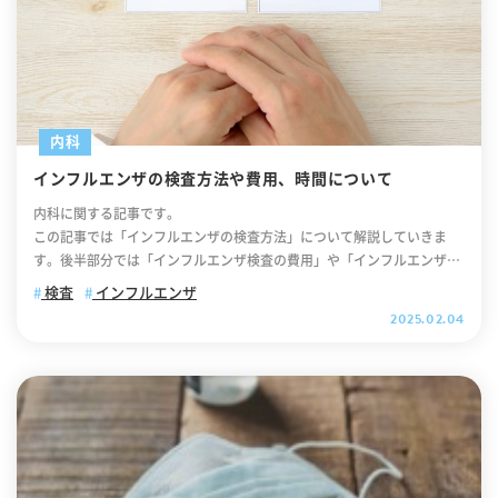
内科
インフルエンザの検査方法や費用、時間について
内科に関する記事です。
この記事では「インフルエンザの検査方法」について解説していきま
す。後半部分では「インフルエンザ検査の費用」や「インフルエンザ検
査時の注意点」について解説しておりますので、ぜひ最後までご覧くだ
検査
インフルエンザ
さい。 .cv_box { text-align: center; } .cv_box a{ text-decoration: non
2025.02.04
e !important; color: #fff !important; width: 100%; max-width: 400p
x; padding: 10px 30px; border-radius: 35px; border: 2px solid #fff;
background-color: #ffb800; box-shadow: 0 0 10pxrgb(0 0 0 / 10%);
position: relative; text-align: center; font-size: 18px; letter-spacing:
0.05em; line-height: 1.3; margin: 0 auto 40px; text-decoration: non
e; } .cv_box a:after { content: ""; position: absolute; top: 52%; -web
kit-transform: translateY(-50%); transform: translateY(-50%); right:
10px; background-image: url("https://itaya-naika.co.jp/static/user/