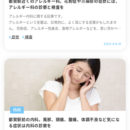
は鼻の奥に綿棒を入れて採取します。なお、迅速抗原検出キットでは、
都賀駅近くのアレルギー科。花粉症や蕁麻疹の症状には、
食物アレルギー ＜食物アレルギーの症状＞ 【アレルギー疾患6】アナフ
うちいずれか 99％ 6日 国内で報告されている初期症状と同じ
採取した検体を含んだ綿棒を検査薬に浸し、その液体を検査キットに置
アレルギー科の診察と検査を
ィラキシー ＜アナフィラキシーの症状＞ 【アレルギー疾患7】蕁麻疹 ＜
く、大半が「発熱」「咳」「咽頭痛（のどの痛み）」などの風邪症状で
くことでウイルスの有無を判定します。「インフルエンザの検査につい
蕁麻疹の症状＞ まとめ そもそもアレルギーってなに？ アレルギーと
す。なお、オミクロン株の平均潜伏期間は約3日であったと報告されて
アレルギー内科に関する記事です。
て解説しているサイト」でも同様の見解を述べております。 インフル
はウイルスや細菌から身体を守るために必要な免疫現象のうち、過度
います。新型コロナウイルスでは感染してから発症するまでの期間（潜
アレルギーという言葉は、日常的に、よく耳にする言葉かもしれませ
エンザの検査時期（タイミング） インフルエンザに感染すると、通常は
に、あるいは不適当な形でおこり、身体に病的障害を引き起こす課程の
伏期間）は約5日とされておりました。ですので、オミクロン株では従
ん。 花粉症、アレルギー性鼻炎、食物アレルギーなどを、思い浮かべる
感染後1日から3日程度で症状が現れます。しかし、感染初期の段階では
ことを指す。ま、簡単に言うと『免疫学的な機序によって体に症状が起
来の新型コロナウイルスよりも短くなっている可能性が考えられます。
かたも多いのではないでしょうか。 今回は、アレルギー科の病気や診
症状
検査
ウイルス量が少ないため、検査で陰性となる可能性があります。そのた
きる』ってことですね。 アレルギーのしくみを説明する前に アレル
（あくまで可能性です。オミクロン株はまだ未解明な部分がたくさんあ
察・診療についてのご紹介と、アレルギー科の診察や検査の流れについ
2021.04.21
め、正確な検査結果を得るためには、発熱してから12～24時間経過して
ギーのしくみを簡単に説明すると、まずは原因となる物質から説明しま
ります）ノルウェーの感染状況やオミクロン株の症状については「Euro
て、ご案内します。 都賀のアレルギー科：アレルギーとは 私たちの体
から検査を受けることが推奨されています。正しい検査結果を得るため
す。アレルギーの原因となる物質を「アレルゲン（抗原）」といい、代
surveillance」に詳しい記載がございますので、ご覧ください。 オミ
には、もともと、体に入ってくる異物（抗原）に対して、それを異物と
にも、発熱してから12～24時間経過して検査を受けることをお勧めしま
表的なものをあげると、食物、花粉、カビ、ダニなどに多くのアレルゲ
クロン株に感染しても初期症状がない（無症状）の人もいます オミクロ
認識して、体を守ろうとする機能が備わっています。これが、免疫とい
す。 インフルエンザ迅速検査について インフルエンザ迅速検査は、イ
ンが存在します。 アレルギーのしくみ アレルギーのしくみは上述し
ン株は非常に感染力が強く危険なウイルスです。しかし、人によっては
う仕組みです。 ある特定の異物に対して、それを排除しようとする免疫
ンフルエンザの抗原を迅速に検出する診断法です。この検査では、鼻腔
た「アレルゲン」が体の中に入る。すると、体は異物とみなして排除し
感染しても初期症状がない（無症状）の場合もあります。例えば、厚生
反応が過剰に起こり、体に症状が引き起こされることを「アレルギー反
からの検体採取を行い、約10分から15分で診断結果が得られます。イン
ようとする免疫機能がはたらき、「IgE抗体」という物質が作られま
労働省が発表した疫学調査では、109例のオミクロン株感染例のうち、2
応」といいます。具体的には、皮膚や粘膜の腫れや、かゆみ、咳、くし
フルエンザ迅速検査は、通常のPCR検査よりも迅速に結果を得ることが
す。（この状態を「感作」といいます）。そして、感作が成立した後
9例が無症状であったと報告されております。ですので、無症状でもオ
ゃみなどの症状が起こります。 アレルギーの病気としては、ぜん息、ア
できるため、初期症状が現れた直後から感染の有無を迅速に確認できま
に、再度アレルゲンが体内に入ると、IgE抗体がくっつき、マスト細胞
ミクロン株に感染している可能性は十分に考えられます。なお、オミク
トピー性皮膚炎、食物アレルギー、アレルギー性結膜炎、アレルギー性
す。しかし、感染初期にはウイルス量が少ないため、偽陰性の可能性が
からヒスタミンなどの化学伝達物質が放出され、アレルギー症状を引き
ロン株の疫学調査については「国立感染症研究所のホームページ」に記
鼻炎、花粉症などがあります。 アレルギーの病気は、年齢によって発症
あることに留意する必要があります。また、インフルエンザ迅速検査で
起こしますのです。尚、アレルギーについてもっと詳しく知りたい方
載してありますので、ご興味のある方はご覧ください。 オミクロン株
しやすいアレルギーが異なるという特徴があり、多くの患者さまが、乳
は、インフルエンザに感染している場合に必ずしも陽性になるわけでは
は、アレルギー疾患について解説しているサイトをご覧ください。
の初期症状と風邪との違い オミクロン株の初期症状と風邪の症状はよく
児期にアトピー性皮膚炎を発症して、その後、食物アレルギー、ぜん
内科
ありません。それに検査陰性であっても、インフルエンザに感染してい
アレルギー疾患とは？ アレルギー疾患とは、アレルギーが原因となって
似ております。そのため、自分の判断でオミクロン株と風邪の症状を見
息、アレルギー性鼻炎、アレルギー性結膜炎というように発症していく
ないとも言い切れません。したがって、インフルエンザの流行期におい
起こる病気を言います。例えば、アトピー性皮膚炎、アレルギー性鼻
分けることは非常に困難だと言えるでしょう。その上で、あえて違いを
都賀駅前の内科。風邪、頭痛、腹痛、体調不良など気にな
傾向があります。必ずしもすべての患者さまがこのような病気の流れに
てインフルエンザ様症状を呈して受診された場合、検査が陰性であって
炎、アレルギー性結膜炎ですね。ひと口にアレルギー疾患といっても、
申し上げるならば、風邪では「嗅覚異常」や「味覚異常」がみられるケ
る症状は内科の診察を
なるわけではありませんが、さまざまなアレルギーの病気が年齢によっ
も臨床診断上、インフルエンザと診断されることがあります。 発熱の
種類によって症状が違うし、個人差も大きい。ですので、一概に心配な