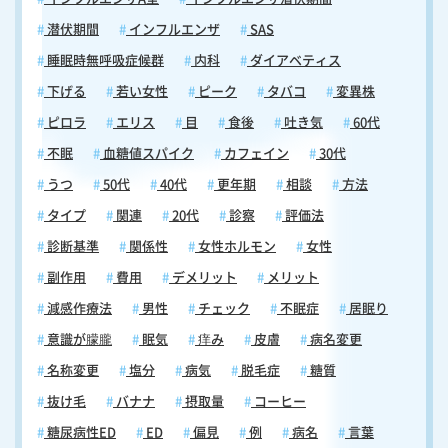
潜伏期間
インフルエンザ
SAS
睡眠時無呼吸症候群
内科
ダイアベティス
下げる
若い女性
ピーク
タバコ
変異株
ピロラ
エリス
目
食後
吐き気
60代
不眠
血糖値スパイク
カフェイン
30代
うつ
50代
40代
更年期
相談
方法
タイプ
関連
20代
診察
評価法
診断基準
関係性
女性ホルモン
女性
副作用
費用
デメリット
メリット
減感作療法
男性
チェック
不眠症
居眠り
意識が朦朧
眠気
痒み
皮膚
病名変更
名称変更
塩分
病気
脱毛症
糖質
抜け毛
バナナ
摂取量
コーヒー
糖尿病性ED
ED
偏見
例
病名
言葉