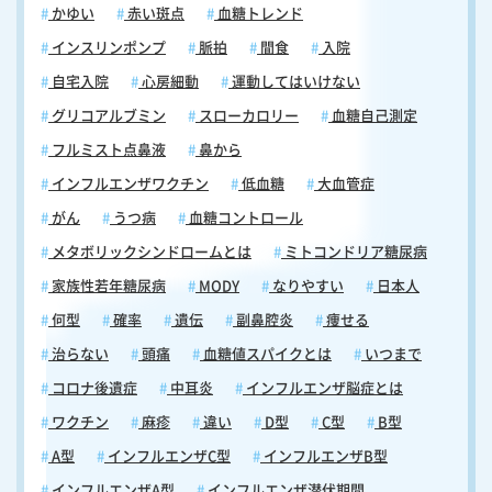
かゆい
赤い斑点
血糖トレンド
インスリンポンプ
脈拍
間食
入院
自宅入院
心房細動
運動してはいけない
グリコアルブミン
スローカロリー
血糖自己測定
フルミスト点鼻液
鼻から
インフルエンザワクチン
低血糖
大血管症
がん
うつ病
血糖コントロール
メタボリックシンドロームとは
ミトコンドリア糖尿病
家族性若年糖尿病
MODY
なりやすい
日本人
何型
確率
遺伝
副鼻腔炎
痩せる
治らない
頭痛
血糖値スパイクとは
いつまで
コロナ後遺症
中耳炎
インフルエンザ脳症とは
ワクチン
麻疹
違い
D型
C型
B型
A型
インフルエンザC型
インフルエンザB型
インフルエンザA型
インフルエンザ潜伏期間