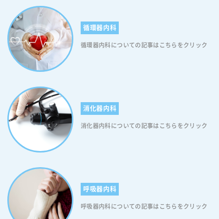
いたしました。 大型スクリーンによるサーモグラフィ導入と共に、２０
使って映し出して調べる検査です。 心臓や肺の動静脈の状態、骨密度な
い。 こちらのサイトでも、千葉市若葉区都賀にあるアレルギー科の診察
別検診：３０００円 胃内視鏡検査を受診した翌年度は、エックス線検査
２０年８月には、改装と換気工事を行いました。 こまめな換気を行いつ
ど色々なことがわかります。 検査をお勧めするかた： 呼吸が苦しい、
ができるクリニックを探すことができますよ。 都賀のアレルギー科：ま
も受けられません。 都賀の健康診断：大腸がん検診 ・対象 ４０歳以上
つ、通常の５倍の空気清浄機を稼働させております。 都賀駅徒歩１分に
息切れがする、咳が出る、お腹が張っている、便秘などの症状があるか
循環器内科
とめ アレルギーの病気は、ぜん息、アトピー性皮膚炎、食物アレルギ
・検査項目 問診 便潜血検査 ・検査費用 個別検診：６００円、集団検
駐車場があります。 都賀駅前の駐車場は１２台分あります。お車でも安
た 検査時間： およそ１０分ほど 検査前の注意： 撮影部位にある金属類
ー、アレルギー性結膜炎、アレルギー性鼻炎、花粉症などさまざまで
診：３００円 都賀の健康診断：前立腺がん検診 ・対象 ５０歳以上５歳
心してお越しください。 急な体調不良はもちろん、何科に行くべきかわ
循環器内科についての記事はこちらをクリック
（アクセサリーなど）、エレキバンや湿布などは取り外してください。
す。 つらく不快な症状を引き起こし、日常生活に支障をきたすこともあ
ごとの男性 ・検査項目 問診 血液検査 ・検診費用 個別検診：１２００円
からない症状や、健康上の不安は、千葉市若葉区都賀エリアの地域のみ
妊娠またはその可能性がある方は事前にお知らせください。 検査によっ
ります。 患者さまが苦しむ期間を短くするために、できるだけ早めに、
都賀の健康診断：胃がんリスク検査（ピロリ菌検査） ・対象 ２０～３
なさまのかかりつけ医、板谷内科クリニックへ、ぜひお気軽にご相談く
てわかる病気： 気管支炎 肺炎 肺がん 気胸 便秘症 腸閉塞など クリニッ
アレルギー科での診察を受けていただければと思います。 気になる症状
９歳で、過去に未受診のかた ・検査項目 問診 血液検査 ・検診費用 個別
ださい。 千葉県千葉市の都賀駅周辺の内科、板谷内科クリニックの診療
クでの検査の結果は、すぐに判明します。 診察と検査結果をもとに、病
は放置せずに、早めのアレルギー科の診察・診療を心がけてください。
検診：５００円 都賀の健康診断：骨粗しょう検診 ・対象 ４０・４５・
内容はこちらです。
気や治療法について、丁寧にご説明します。 当クリニックは、不安なこ
千葉市若葉区都賀エリアの地域のみなさまのかかりつけ医、板谷内科ク
５０・５５・６０・６５・７０歳の女性 ・検査項目 問診 骨量検査 ・検
とは何でも相談できる、地域に根ざしたかかりつけ医を目指します。 診
リニックへ、ぜひお気軽にご相談ください。 千葉県千葉市の都賀駅周辺
診費用 個別検診：１０００円（７０歳は無料） 集団検診：無料 集団検
消化器内科
察・診療にあたっては、 1．わかりやすい言葉・わかりやすい形で提供
のアレルギー科、板谷内科クリニックの診療内容はこちらです。 主なア
診は、肺がん集団検診会場で実施しています。 千葉市がん検診等受診券
するよう心掛けています。 2．安心して通院していただけるような明る
レルギー疾患 小児のぜん息 成人のぜん息 アトピー性皮膚炎 アレルギー
シールについて 千葉市がん検診を受診する際には、「千葉市がん検診等
消化器内科についての記事はこちらをクリック
くてあたたかいクリニックを目指しています。 3．どの科に行っていい
性鼻炎 花粉症 アレルギー性結膜炎 食物アレルギー 重症薬疹 接触皮膚炎
受診券シール」が必要です。 千葉市がん検診等受診券シールは、毎年５
か分からない、この病気は特にどこの病院に行くのがいいか分からない
蕁麻疹(じんましん) ラテックスアレルギー アナフィラキシー 職業性ア
月中旬に、発送されます。 千葉市がん検診等受診券シールは、年齢に応
といった御相談にも対応いたします。 専門的治療が必要な場合は、直ち
レルギー疾患
じて対象となる検診が印字されており、がん検診等のご案内、集団検診
にご希望の病院へご紹介いたします。 病気や治療でお困りのことがござ
日程表が同封されています。 年齢、性別、過去の受診歴などにより、そ
いましたら、ぜひお気軽にご相談ください。 新型コロナ対策も進めてお
の人に合わせたシールを郵送するので、同じ世帯でも、到着日が異なる
ります。 待ち時間短縮を目ざし、当ホームページから診察の順番を取れ
場合があります。 検診書類が届かず、職場検診など、ほかに検診の機会
呼吸器内科
るようにいたしました。 大型スクリーンによるサーモグラフィ導入と共
がないかたで、「千葉市がん検診受診券シール」を希望される場合は、
に、２０２０年８月には、改装と換気工事を行いました。 こまめな換気
千葉市健康支援課へ、電話、ファックス、はがき、電子申請で、お申し
呼吸器内科についての記事はこちらをクリック
を行いつつ、通常の５倍の空気清浄機を稼働させております。 都賀駅徒
込みください。 条件に該当する方は、受診前に申請することにより検診