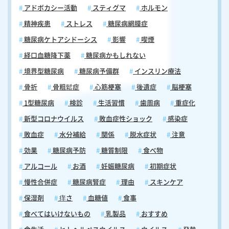
アドボカシー活動
スティグマ
ホルモン
精神疾患
ストレス
糖尿病網膜症
糖尿病ケトアシドーシス
影響
喫煙
経口血糖降下薬
糖尿病かもしれない
境界型糖尿病
糖尿病予備群
インスリン療法
骨折
骨粗鬆症
心筋梗塞
後遺症
脳梗塞
1型糖尿病
検診
生活習慣
歯周病
重症化
新型コロナウイルス
敗血症性ショック
感染症
敗血症
水分補給
関係
脱水症状
注意
効果
糖尿病予防
糖質制限
食べ物
アルコール
お酒
妊娠糖尿病
初期症状
慢性合併症
糖尿病腎症
理由
スキンケア
保湿剤
痒さ
血糖値
食事
食べてはいけないもの
乳製品
おすすめ