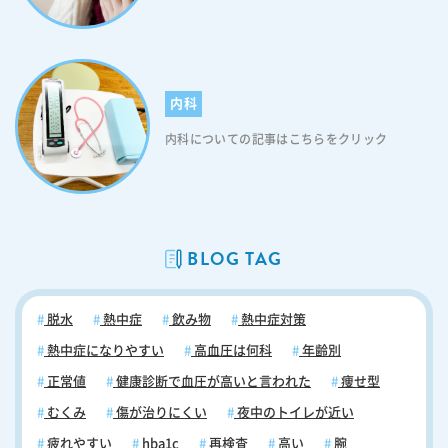
歩１分に駐車場があります。 都賀駅前の駐車場は１２台分あります。車
費用が無料になります。詳細は下記をご覧ください。 がん検診等費用の
でも安心してお越しください。 こちらのサイトでも、千葉市若葉区都賀
免除申請について 都賀のがん検診の受診方法 千葉市がん検診を受診す
にある呼吸器内科の診察ができるクリニックを探すことができますよ。
るには、個別検診（協力医療機関で受診する方法）と、集団検診（検診
都賀の呼吸器内科：まとめ ひと言で「咳」と言っても、いろいろな要因
車で受診する方法）の、２つの方法があります。 検診種類ごとに、いず
があり、呼吸器疾患が隠れている可能性があります。 患者さまが苦しむ
れかの方法を選択し、受診することができます。 個別検診 千葉市内の
内科
期間を短くできるように、できるだけ早めに、呼吸器内科での診察を受
協力医療機関で受診する方法です。 個別検診での受診をご希望のかた
けていただければと思います。 呼吸器内科で専門的な検査を受けること
内科についての記事はこちらをクリック
は、医療機関へ直接予約し、ご受診下さい。 協力医療機関は、区ごとに
により、病気の、早期発見、早期治療につながります。 咳喘息を放置し
掲載されています。お住まいの区に関わらず、掲載されているすべての
ておくと慢性疾患となってしまう可能性もあります。 「たかが咳」と思
医療機関から、選択することができます。 こちらのページの、がん検診
わずに、早めの呼吸器内科の診察・診療を心がけてください。 千葉市若
等協力医療機関一覧をご覧ください。 集団検診 千葉市各区にある、保
葉区都賀エリアの地域のみなさまのかかりつけ医、板谷内科クリニック
健福祉センター・公民館等を会場として、検診車で受診する方法です。
へ、ぜひお気軽にご相談ください。 千葉県千葉市の都賀駅周辺の呼吸器
検診種類ごとに、受診方法・日程が異なります。 セルフメディケーショ
BLOG TAG
内科、板谷内科クリニックの診療内容はこちらです。 主な呼吸器疾患の
ン税制について 「セルフメディケーション税制」とは、健康への取り組
一覧 感染性呼吸器疾患 かぜ症候群 インフルエンザ 急性気管支炎 市
みを行っているかた（健康診断やがん検診等を受けているかた）が、一
中で起こる肺炎 病院・介護施設などで起こる肺炎 肺膿瘍 肺結核 肺非結
部の市販薬を購入した費用について、所得控除を受けることができる制
脱水
熱中症
飲み物
熱中症対策
核性抗酸菌症 肺真菌症 肺寄生虫症 ウイルス性肺炎 誤嚥性肺炎 気道閉塞
度です。 申告の際、健康への取り組みを行っていることの証明として、
性疾患 慢性閉塞性肺疾患（ＣＯＰＤ） びまん性汎細気管支炎 アレルギ
特定健診や、がん検診等を受けた時の領収書や、検診結果の添付が求め
熱中症になりやすい
高血圧は何科
年齢別
ー性肺疾患 気管支ぜんそく 過敏性肺炎 好酸球性肺炎 アレルギー性気管
られます。 千葉市のがん検診等では、以下の検診結果等が使用できま
正常値
健康診断で血圧が高いと言われた
痩せ型
支肺アスペルギルス症 薬剤性肺炎 好酸球性多発血管炎性肉芽腫症 間質
す。 必要な方は、大切に保管しておきましょう。 胃がん検診 大腸がん
性肺疾患 特発性間質性肺炎 放射線肺臓炎 サルコイドーシス 特発性器質
むくみ
傷が治りにくい
夜中のトイレが近い
検診 肺がん検診 子宮がん検診 乳がん検診 骨粗しょう症検診 肝炎検診
化肺炎 膠原病肺 腫瘍性肺疾患 肺がん 転移性肺腫瘍 肺の良性腫瘍 縦隔
歯周病検診 セルフメディケーション税制（特定の医薬品購入額の所得控
疲れやすい
hba1c
再検査
高い
腕
腫瘍 肺血管性病変 肺血栓塞栓症 肺水腫 胸膜疾患 胸膜炎 膿胸 胸膜腫瘍