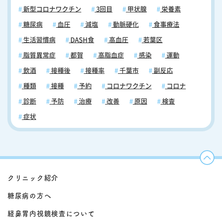
新型コロナワクチン
3回目
甲状腺
栄養素
糖尿病
血圧
減塩
動脈硬化
食事療法
生活習慣病
DASH食
高血圧
若葉区
脂質異常症
都賀
高脂血症
感染
運動
飲酒
接種後
接種率
千葉市
副反応
種類
接種
予約
コロナワクチン
コロナ
診断
予防
治療
改善
原因
検査
症状
クリニック紹介
糖尿病の方へ
経鼻胃内視鏡検査について