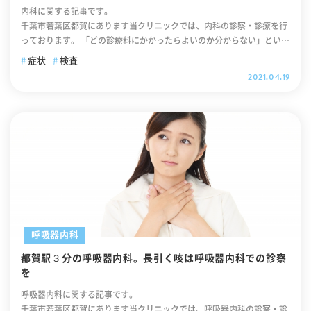
ースは稀。一方、オミクロン株では約15％の方に発生します。ですから
て次々と発症してくる様子は「アレルギーマーチ」とも呼ばれます。 厚
内科に関する記事です。
ないインフルエンザについて インフルエンザは通常の風邪に比べ、「高
いですよとは言えません。詳しくはこれから説明していきますので、ぜ
「嗅覚異常」や「味覚異常」がみられる場合はオミクロン株感染の可能
生労働省では、アレルギーに関する情報の検索や対策方法、医療機関の
千葉市若葉区都賀にあります当クリニックでは、内科の診察・診療を行
熱」と「全身症状」が特徴です。ただし、全ての方にインフルエンザの
ひすべてのアレルギー疾患に目を通してくださいね。 主なアレルギ
性が高いと言えるでしょう。（嗅覚・味覚異常がなくてもオミクロン株
情報などを掲載しています。 アレルギーポータルサイト 都賀のアレル
っております。 「どの診療科にかかったらよいのか分からない」という
症状が起こるわけではありません。風邪とほぼ同様のケースもあり、な
ー疾患7つ では、ここからは主なアレルギー疾患7つをご紹介していき
に感染している可能性は十分に考えられます。少しでも体調に異変を感
ギー科：花粉症について 花粉症は、くしゃみ、鼻水、鼻づまり、目のか
ことはありませんか？ 気になる症状があるとき、何科に行くべきか迷っ
かには自分がインフルエンザに感染したことに気づかない方もいます(熱
たいと思います。それぞれの症状や特徴を詳しく解説していきますの
症状
検査
じましたら、速やかにかかりつけ医等身近な医療機関に電話で相談して
ゆみ、充血といった、不快な症状を引き起こします。 体がだるい、熱っ
たときは、ご相談ください。 今回は、内科の診察・診療についてのご紹
なし)。インフルエンザに感染していることに気づかないままでいると、
で、ぜひ自分に当てはまる症状がないかチェックしてみてくださいね。
2021.04.19
ください） オミクロン株でも肺炎を引き起こす可能性があります オ
ぽい、喉や顔、首がかゆい、イライラする、集中力の低下など、全身症
介と、内科の診察や検査の流れについて、ご案内します。 都賀の内科：
自分でも気づかないうちに周囲にウイルスを広げてしまう可能性があり
【アレルギー疾患1】気管支喘息 1つ目に紹介するアレルギー疾患
ミクロン株は従来株よりも症状が軽いと言われており、感染者の中には
状を伴うこともあります。 花粉症の症状によって、勉強や仕事に集中で
内科とは 一般内科（内科）とは、風邪、発熱、頭痛、腹痛、体調不良な
ます。 そのため、早い段階で自分がインフルエンザに感染していること
は『気管支喘息』です。このアレルギー疾患は、気道（息の通り道）に
無症状で済む方もいらっしゃいます。しかしながら油断は禁物です。オ
きなかったり、睡眠不足になるなど、日常生活に多くの影響を及ぼしま
ど、一般的でよくある症状や疾患に対応する診療科です。 日本における
に気づき、適切な対処をすることが非常に重要です。また、隠れインフ
慢性の炎症がおき、気道狭窄（気道がせまくなること）になる。その結
ミクロン株でも重症化し、肺炎を引き起こす可能性は十分にございま
す。 花粉症の代表的な植物として知られているスギをはじめとして、さ
開業医（内科）は総合診療医として位置付けられており、どんな症状の
ルの場合、通常のインフルエンザと比べて症状が軽いことが挙げられま
果、呼吸困難などを生じさせてしまう呼吸器系の病気です。 ＜気管支
す。（なかには後遺症に苦しむ方もいらっしゃいます）ですから、オミ
まざまな植物による花粉症は、ここ数十年で大きく増加しているといわ
初期治療にも対応するのが特徴です。 さまざまな症状や、患者さまの健
すので、「少しでもおかしい」と感じたら、早めに病院へ行くことが大
喘息の症状＞ このアレルギー疾患は、上述した通り気道狭窄により、
クロン株に感染しても「軽症で済む」とは考えないでください。オミク
れています。 花粉症は春先のイメージですが、夏や秋にも症状が現れる
康上の不安に対して、広い視点から診察します。 内科は、呼吸器内科、
切になります。 インフルエンザ検査とPCR検査との違い 現在、実施さ
呼吸困難を引き起こす。そのため、繰り返し咳や、ゼ―ゼーヒューヒュ
ロン株の感染を抑えるためにも、引き続き感染予防対策を徹底しましょ
人もいます。 花粉症の原因というと、スギやヒノキなどがすぐに思い浮
消化器内科、循環器内科、腎臓内科、内分泌内科、神経内科、糖尿病内
れている検査には「抗原検査」と「PCR検査」があります。以下、「抗
ー音がする喘鳴を引き起こします。気道狭窄は治療により元の状態に戻
う。なお、オミクロン株の肺炎に関しては「東京新聞」でも取り上げて
かびますが、それ以外にも、日本では、シラカンバ、ハンノキ、カモガ
科など数多くの専門に分化していますが、風邪、頭痛、腹痛など、頻度
原検査」と「PCR検査」の違いです。 ＜抗原検査＞
りますが（自然に戻ることも）、治療をせずに放置すると、繰り返し起
おります。オミクロン株の怖さがよく分かりますので、ぜひご覧くださ
ヤ、ブタクサ、ヨモギなど、およそ６０種類の花粉が、花粉症を引き起
の高いよくある病気は、一般内科で対応します。 これらのよくある症状
＜PCR検査＞ 感染症名 新型コロナウ
きる炎症により、気道の構造が変化する可能性があります。そうなる
い。 オミクロン株に感染した場合の後遺症とは？ オミクロン株に感
こすと報告されています。 今や国民病ともいわれる花粉症に対して、関
の裏には、重大な病気が潜んでいることがあります。 疾患の緊急性や重
イルス感染症 新型コロナウイルス感染症
と、喘息症状はより起きやすくなり、重症化のリスクも高まるので、早
染した際の後遺症については、まだ明らかになっておりません。現在、
係省庁が、さまざまな取り組みをしています。 花粉症が、社会的・経済
篤性、複数の疾患が背景にあるのか、どの治療を優先するのか、専門の
インフルエンザ 検出するもの ウイルスを特徴づけるタンパク質
めに適切な診断を受けるようにしてください。気管支喘息の症状につい
呼吸器内科
WHO（世界保健機関）は世界中の研究者と協力してオミクロン株に対
的にも大きな影響を及ぼしていることから、政府を挙げて対応すべき重
医療機関への連携など、多角的に判断していきます。 当クリニックで
ウイルスを特徴づける遺伝子配列 メリット 検査結果が早
てさらに詳しく知りたい方は、アレルギー疾患について説明しているサ
する理解を深めています。ですから、オミクロン株の後遺症については
大な課題であるとして、文部科学省、厚生労働省、農林水産省、気象
都賀駅３分の呼吸器内科。長引く咳は呼吸器内科での診察
は、日本内科学会認定内科医が、適切な診察と診療を行います。 日本内
い 少ないウイルス量でも検出可能 デメリッ
イトをご覧ください。 【アレルギー疾患2】アレルギー性鼻炎 2つ
今後、より詳細なデータが発表されるでしょう。なお、オミクロン株の
庁、環境省などの関係省庁が連携を図りつつ、花粉症の原因の究明、予
を
科学会認定医制度概要 また、必要に応じて専門の医療機関をご紹介して
ト ウイルス量が少ないと検出不可 検査結果が遅い 抗原
目に紹介するアレルギー疾患は『アレルギー性鼻炎』です。このアレル
最新情報は「厚生労働省のホームページ」にて随時アップされます。オ
防及び治療、花粉の発生源に関する対策を進めています。 環境省では花
います。 どの診療科に行ったららよいのか分からない、科が複数にまた
検査は、PCR検査に比べて結果が出るのが早いという利点があります。
ギー疾患は、くしゃみと水性鼻汁、鼻閉を主な症状とする病気です。こ
呼吸器内科に関する記事です。
ミクロン株の後遺症について気になる方はご覧ください。 オミクロン
粉症対策として、花粉飛散量の予測及び観測、関連する調査研究等を実
がる、セカンドオピニオン、専門医療機関への紹介をご希望の場合に
しかし、一定のウイルス量がないと検出されないことがあります。した
のアレルギー疾患は、１年を通して鼻炎症状が認められる「通年性アレ
千葉市若葉区都賀にあります当クリニックでは、呼吸器内科の診察・診
株の初期症状がない方も感染対策を徹底してください オミクロン株は非