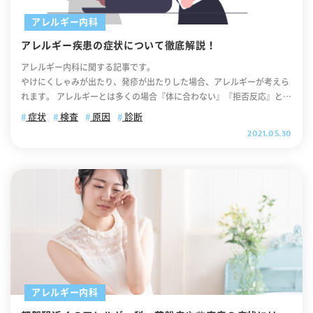
なっている検査になります。 ＜PCR検査＞（当院では実施していませ
オミクロン株の主な初期症状は「発熱」「咳」「咽頭痛（のどの痛
ん） PCR検査は、のどや鼻の奥を拭い採取した液を検体とし、インフル
アレルギー内科
み）」などの風邪症状が中心になります。しかし人によっては「倦怠
エンザウイルスの遺伝子を検出する検査です。PCR検査では、ウイルス
感」「関節痛」「鼻水」「筋肉痛」などの初期症状もございます。です
アレルギー疾患の症状について徹底解説！
の型や構造を詳細に調べることができます。そのため、「新型ウイルス
から、発熱に加えて「関節痛があるからオミクロン株ではない！」と考
であるかどうか」を判定することが可能です。 ＜ウイルス分離検査＞
アレルギー内科に関する記事です。
えるのは危険。単なる風邪だと思っていても、実際にはオミクロン株に
ウイルス分離検査は、のどや鼻の奥を拭って採取した液からウイルスを
やけにくしゃみが出たり、発疹が出たりした場合、アレルギーが考えら
感染している可能性も考えられます。したがって、少しでも体調に異変
分離して判定する検査です。ウイルス分離検査は、結果が出るまでに
れます。 アレルギーとは多くの場合『体に合わない』『拒否反応』とい
を感じましたら、まずはかかりつけ医等身近な医療機関に電話で相談し
「1週間程度」かかりますが、ウイルスの種類などまで詳しく分かりま
う意味で使われている言葉ですが、正確には「免疫学的な機序によって
てください。 オミクロン株の初期症状については海外でも同じ報告が
症状
検査
原因
診断
す。したがって、非常に優れた検査と言われております。 なおウィルス
体に症状が引き起こされる」ことを指します。そのため、アレルギーに
されております オミクロン株の初期症状については海外でも同様の報告
2021.05.30
分離検査は一般的なクリニック等では実施していません。 ＜血清抗体検
は免疫が大きく関わっております。ですので、アレルギーの中には、放
がされております。例えば、オミクロン株の感染拡大が続いているノル
査＞（当院では実施していません） 血清抗体検査は、インフルエンザの
置しておくと重症化する危険なアレルギー疾患もあります。 この記事で
ウェーでは、11月下旬のパーティーに参加した117人のうち81人がオミ
発症後1週間以内と、症状が治まった頃にもう1回の計2回、採血を行っ
は、そんなアレルギーが引き起こす『アレルギー疾患』についてご紹介
クロン株に感染しました。81人の症状は以下の通りです。 オミクロン
て「インフルエンザウイルスに対する抗体ができているか」を調べま
していきたいと思います。この記事を読めば、様々なアレルギー疾患の
株の症状 頻度 症状の持続期間 咳
す。ただし、結果が得られるまでに通常2週間程度かかるため、現在で
ことがわかり、より理解が深まると思いますので、ぜひ最後までお付き
83％ 4日 鼻水・鼻詰まり 78％ 4日 だるさ
は、あまり行われていません。 一般的なインフルエンザの検査方法 イ
合いください。 それでは順番に解説していきます。 【目次】 1そもそも
74％ 4日 のどの痛み 7
ンフルエンザの検査では、一般的には「迅速抗原検出キット」が使用さ
アレルギーってなに？ 2アレルギーのしくみを説明する前に 3アレルギ
2％ 3日 頭痛 68％ 2日 筋肉痛
れます。この検査では、鼻の粘膜から採取するために綿棒が使用されま
ーのしくみ 4アレルギー疾患とは？ 5主なアレルギー疾患7つ 【アレル
58％ 2.5日 発熱 54％
す。なぜなら、インフルエンザウイルスは鼻から咽頭にかけての上気道
ギー疾患1】気管支喘息 ＜気管支喘息の症状＞ 【アレルギー疾患2】ア
2日 くしゃみ 43％ 3日 嗅覚異常
の粘膜に付着しやすいからです。もちろん、医療機関によっては喉から
レルギー性鼻炎 ＜アレルギー性鼻炎の症状＞ 【アレルギー疾患3】アレ
12％ 2日 食欲低下 33％ 3日 呼吸
採取するケースもありますが、喉から採取する方法は「鼻の奥からの採
ルギー性皮膚炎 ＜アレルギー性皮膚炎の症状＞ 【アレルギー疾患4】ア
苦 12％ 2日 味覚異常
アレルギー内科
取」と比べるとウイルスの検出率が低くなります。 そのため、一般的に
レルギー性結膜炎 ＜アレルギー性結膜炎の症状＞ 【アレルギー疾患5】
23％ 2.5日 腹痛 6％ 2日 上記の症状の