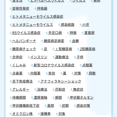
食生活
ヒトヘルペスウイルス
ウイルス
発熱
突発性発疹
呼吸器
ヒトメタニューモウイルス感染症
ヒトメタニューモウイルス
感染経路
小児
RSウイルス感染症
手足口病
特徴
夏風邪
ヘルパンギーナ
糖尿病足病変
血糖
糖尿病チェック
足
１型糖尿病
2型糖尿病
合併症
インスリン
運動療法
子供
くしゃみ
新型コロナウイルス感染症
点眼薬
点鼻薬
内服薬
有効
薬
対策
飛散
舌下免疫療法
アナフィラキシーショック
アレルギー
治療法
花粉症
無症状
待機期間
濃厚接触
期間
甲状腺ホルモン
甲状腺機能低下症
風邪
初期
感染対策
オミクロン株
接種券
対象