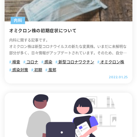
images/common/icon_link_w.svg"); width: 15px; height: 15px; back
ground-size: contain; display: inline-block; } 【目次】 インフルエン
ザとは インフルエンザの検査の種類 一般的なインフルエンザの検査方
内科
法 インフルエンザの検査時期（タイミング） インフルエンザ迅速検査
オミクロン株の初期症状について
について 発熱のないインフルエンザについて インフルエンザ検査とPC
R検査との違い インフルエンザ検査の費用 インフルエンザ検査時の注意
内科に関する記事です。
点 インフルエンザ検査についての相談は板谷内科クリニックへ インフ
オミクロン株は新型コロナウイルスの新たな変異株。いまだに未解明な
ルエンザとは インフルエンザは、鼻や口から侵入した「インフルエンザ
部分が多く、日々情報がアップデートされています。そのため、自分の
ウイルス」が肺や気道で感染・増殖することで引き起こされる疾患で
周囲に体調不良の方がいると「もしかしてオミクロン株に感染したのか
検査
コロナ
感染
新型コロナワクチン
オミクロン株
す。感染してから約1～3日間程度の潜伏期間の後に、38℃以上の高熱、
な？」と不安に感じ、初期症状を調べる方も多いのではないでしょう
関節痛、頭痛、全身倦怠感などが突然あらわれます。以下、インフルエ
感染対策
初期
風邪
か。 この記事では「オミクロン株の初期症状の特徴」や「オミクロン株
ンザの主な症状です。 ・発熱 ・全身倦怠感 ・喉の痛み ・悪寒 ・関節
2022.01.25
と風邪との違い」についてご説明していきます。オミクロン株について
痛・筋肉痛 ・頭痛 ・食欲不振 ・嘔吐 ・下痢 ・咳・痰 ・鼻水 通常の風
不安を感じている方は、ぜひ最後までご覧ください。 【目次】 オミク
邪と比較して、インフルエンザは「高熱」と「全身症状」が特徴です。
ロン株の初期症状の特徴について オミクロン株の初期症状については海
インフルエンザの症状について詳しく知りたい方は「インフルエンザか
外でも同じ報告がされております オミクロン株に感染しても初期症状が
な？症状がある方へ」をご覧ください。 インフルエンザの検査の種類
ない（無症状）の人もいます オミクロン株の初期症状と風邪との違い
インフルエンザの検査には、次の4種類があります。 ＜迅速診断キット
オミクロン株でも肺炎を引き起こす可能性があります オミクロン株に感
を使用した検査＞ 迅速診断キットによる検査は、綿棒でのどや鼻の奥の
染した場合の後遺症とは？ オミクロン株の初期症状がない方も感染対策
粘膜をこすり、そこについた組織や分泌物からウイルスを検出する検査
を徹底してください オミクロン株の初期症状がない方も感染している可
です。迅速診断キットによる検査は、短時間(約5分)で簡便に診断できる
能性はあります オミクロン株の感染拡大を抑えるために オミクロン株
だけでなく、A型とB型の鑑別も可能です。したがって現在、最も主流と
の初期症状が見られた方へ オミクロン株の初期症状の特徴について