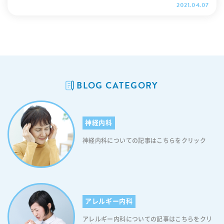
相談ください。 「かかりつけ医」とは（定義） なんでも相談できる
合が多いです。しかし、「インフルエンザ脳炎」や「ウイルス性肺炎」
態を招くこともあり得ますので、楽観視しないように気をつけてくださ
2021.04.07
呼吸器疾患の可能性があります。 ＣＯＰＤとは、慢性閉塞性肺疾患/ Ch
しスタッフの指示に従ってください。（新型コロナウイルス感染症に関
ルギー専門医は、個々の患者さまの症状の改善と、可能な限り根治を目
市若葉区で受診できる健康診断についてご案内します。 都賀の特定健康
上、最新の医療情報を熟知して、必要な時には専門医、専門医療機関を
といった重大な合併症が現れて重症化する場合もあります。したがっ
い。尚、アレルギー性皮膚炎の症状についてもっと詳しく知りたい方
ronic Obstructive Pulmonary Diseaseのことをいいます。 たばこの煙
する相談、症状が出た時の対応などを行なっております）なお現在、当
指して治療を進めて、薬剤の副作用を最小限とする方法を身につけてい
診査・健康診査について 千葉市では、千葉市国民健康保険被保険者のか
紹介でき、身近で頼りになる地域医療、保健、福祉を担う総合的な能力
て、重症化のリスクを下げるためにもインフルエンザ予防接種を推奨い
は、アレルギー疾患について説明しているサイトをご覧ください。
を代表とする吸入された毒素によって、免疫反応が引き起こされ、その
院では地域の皆様のかかりつけ医として発熱時の診察を行っておりま
ます。あらゆるアレルギー疾患・症状に関して熟知しています。 日本ア
たを対象に、特定健康診査・健康診査を、実施しています。 特定健康診
を有する医師。 引用：日本医師会 こちらのサイトは、身体の症状・悩
たします。 特に、高齢者や基礎疾患をお持ちの方には、インフルエンザ
【アレルギー疾患4】アレルギー性結膜炎 4つ目に紹介するアレルギー
結果増えているたんなど排出物による気道の閉鎖がおこりやすい状態で
す。発熱外来では、十分な感染対策を講じた上で「発熱」や「咳嗽」の
レルギー学会専門医一覧のページで、千葉県千葉市都賀のアレルギー科
査は、４０歳以上のかたを対象に、生活習慣病を予防するため、メタボ
みに合わせ、千葉市若葉区都賀のクリニック・病院、ドクターの情報を
予防接種を強く推奨いたします。なお、当院では、インフルエンザ検査
疾患は『アレルギー性結膜炎』です。このアレルギー疾患は、目に生じ
す。 たんを伴うせき、息切れが何年にもわたって続き、息を吐く時間が
症状がある患者様を対象として総合的な診療を行っております。ですか
の診察を受けられるクリニックを検索できます。 花粉症の治療方法は、
リックシンドローム(内臓脂肪症候群）に着目し、特定健康診査及び特定
調べることができます。 都賀の内科：こんなときは内科の診察を 気に
を実施しております。インフルエンザ予防接種をご希望の方は、お気軽
るさまざまなアレルギー疾患の総称です。ちなみにこのアレルギー疾患
のび、ぜいぜいするという症状があります。ひどい場合には、体重減
ら、オミクロン株の初期症状のある方は、ご来院される前にまずは発熱
体質や症状によって違ってきます。アレルギー科の医師とよく相談し、
保健指導を実施しています。 健康診査は、７５歳以上後期高齢者医療制
なる症状が出たときに、いったい病院の何科にかかればよいのかと、迷
にご連絡ください。 また、インフルエンザの症状についてご相談したい
は、症状が出る時期や粘膜の炎症の種類や程度により「アレルギー性結
少・やせ、気胸、心不全や呼吸不全を伴います。 長い経過を経て至る状
外来へお問合せください。（現在オミクロン株の感染拡大に伴い電話が
ご自身に合った治療方法を選ぶことが大切です。 都賀のアレルギー科：
度に加入しているかたに、千葉県後期高齢者医療広域連合からの委託を
ってしまうことがあると思います。 内科では、さまざまな症状や疾患に
方、あるいは自分がインフルエンザなのか気になる方などいらっしゃい
膜炎」「春季カタル」「アトピー性角結膜炎」「巨大乳頭結膜炎」に分
態でありそもそも気道や肺胞などの組織が破壊されてしまっているこ
つながりにくい状態となっております。誠に申し訳ございませんが、あ
診察や診療の流れ 診察と診療の流れをご案内します。 初診の持ち物 健
BLOG CATEGORY
受けて、健康診査を行っています。 千葉市特定健康診査の受診率 都賀
対応いたします。 軽い症状であっても、重大な病気の前兆の場合もあり
ましたら、お気軽にご相談ください。 当日の順番予約はこちらから
類されます。 ＜アレルギー性結膜炎の症状＞ このアレルギー疾患の
と、またたんなどによる気道の閉塞そのもの、とから、肺炎などへの進
らかじめご理解ご了承のほどお願い致します） ※千葉県発熱相談コー
康保険証 お薬手帳（お持ちの方はご持参ください） 紹介状（お持ちの
の特定健康診査 ・対象者 ４０歳以上７４歳までの千葉市国民健康保険
ます。 どの科にかかったらよいのかわからない、迷ったときは、まず内
主な症状は眼の痒みにですが、その他にも涙がでる、白目が赤くなる、
行へつながりやすく、また階段や坂道をのぼるといった、ちょっとした
ルセンター （電話番号：0570-200-139） 対応時間：24時間（土曜
方はご持参ください） 当クリニックでは、予約不要で、当日受診いただ
被保険者 ・基本項目（全ての方に実施） 問診票（服薬歴、喫煙歴な
科の診察を受けることをおすすめします。 アレルギー性鼻炎 蕁麻疹 花
目がごろごろするといった症状も伴います。尚、目の痒みは、掻けば掻
日常生活での運動でも息切れが出てきます。重症の場合には、携帯用酸
日、日曜日、祝日を含む）
けます。 ２回目からは、アイチケット広場にて、当日の「診察の順番」
ど） 身体測定（身長、体重、腹囲、BMI) 血圧測定 理学的検査(診察）
粉症 肩こり 食欲不振・減退 胸焼け 吐き気 嘔吐 嘔気 立ちくらみ 体重減
くほど痒くなり、視力に影響を及ぼす場合や粘膜を傷つけてしまう可能
素ボンベなどを用いて、酸素を補充する必要があります。 引用：厚生労
神経内科
をお取りいただけますので、ぜひご利用ください。 問診票の記入と診察
尿検査(糖、タンパク、尿潜血） 血液検査 1.脂質検査（中性脂肪、HD
少 だるい 疲れ・疲労 動悸 むくみ 胸痛 発熱 風邪 このような症状はあり
性があるので、症状が出たら早めに受診するようにしてください。アレ
働省 このような咳の症状があれば、呼吸器内科で、医師による診察が必
初診では、現在の症状や、治療中の疾患の有無、これまでの病歴、薬の
L・LDLコレステロール） 2.血糖検査（空腹時血糖、ヘモグロビンA1c）
ませんか？ 都賀駅徒歩１分、都賀Ｍ３ビル１階にある、当クリニックへ
ルギー性結膜炎の症状についてもっと詳しく知りたい方は、アレルギー
神経内科についての記事はこちらをクリック
要です。 しかしながら、患者さまにとっては、 ・どのような症状の場
アレルギーなどの問診票に記入していただきます。 ご不安な点、症状に
3.肝機能検査（AST、ALT、γ-GT） 4.腎機能検査他（クレアチニン、尿
お越しください。 こちらのサイトでも、千葉市若葉区都賀にある呼吸器
疾患について解説しているサイトをご覧ください。 【アレルギー疾
合に、呼吸器内科の診察をうけたらよいのか ・一時的な風邪による咳
ついて困っていることなど、問診票に記入しきれなかったことがあれ
酸） ・詳細項目（前年度または今年度の健診結果から、医師が必要と認
内科の診察ができるクリニックを探すことができますよ。 厚生労働省で
患5】食物アレルギー 5つ目に紹介するアレルギー疾患は『食物アレル
と、呼吸器疾患の咳とではどのような違いがあるのか ・呼吸器内科での
ば、直接お伝えください。 検査による診断 問診の後、必要に応じて検
めたかたに実施） 1.貧血検査 2.心電図検査 3.眼底検査 ・自己負担額 ５
は平成30年度に「上手な医療のかかり方を広めるための懇談会」を開催
ギーは』です。このアレルギー疾患は、ある特定の食べ物を食べたり、
診察や診療はどのように行われるのか など疑問に思われる点も多いかと
査を行います。 都賀駅３分の板谷内科クリニックで行なっている検査
００円 メタボリックシンドロームの診断基準(厚生労働省) 生活習慣病予
し、その懇談会では議論の取りまとめとともに「いのちをまもり、医療
触れたりした後にアレルギー反応があらわれる病気です。尚、食物アレ
思います。 都賀駅近くにあります当クリニックでは、呼吸器内科の診
は、血液（特異的IgE抗体）検査と皮膚（プリック）テストがありま
防について(千葉県国民健康保険団体連合会) 都賀の健康診断 ・対象者
をまもる」国民プロジェクト宣言！が為されました。 「上手な医療のか
ルギーの原因となる物質であるアレルゲンは、主に食べ物に含まれるタ
察・診療を行っています。 呼吸器内科を中心に、一般内科全般に幅広く
す。 血液（特異的IgE抗体）検査 検査内容： 血液からアレルギー反応を
７５歳以上の後期高齢者医療制度の被保険者 （一定の障害があると認定
かり方」プロジェクトとは この度、病院・診療所にかかるすべての国民
アレルギー内科
ンパク質で、加齢に伴って食物アレルギーの原因が変わっていくという
対応しています。 患者さま一人ひとりに合った、最も適切と思われる医
引き起こす物質がないかを調べる検査です。 中でも特異的IgE抗体検査
された６５歳以上のかたを含みます） ・基本項目（全ての方に実施）
の皆さまと、国民の健康をまもるために、日夜力を尽くす医師・医療従
特徴があります。 ＜食物アレルギーの症状＞ このアレルギー疾患の
療を目指し、それを分かりやすく説明し、安心してご納得いただける医
では、何が原因でアレルギー反応が起きるかを個別に調べる検査です。
アレルギー内科についての記事はこちらをクリ
問診票（服薬歴、喫煙歴など） 身体測定（身長、体重、BMI) 血圧測定
事者のために、「上手な医療のかかり方」プロジェクトを開始しまし
症状は皮膚や、呼吸器、消化器など身体の様々な臓器にあらわれます。