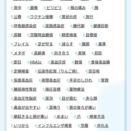
除制度）は、医療費控除の特例として、健康の維持増進及び疾病の予防
気胸 呼吸不全 慢性呼吸不全 その他 気管支拡張症 職業性肺疾患 過換気
背中
画像
ピリピリ
喉の痛み
顔
への取組として一定の取組を行う個人が、平成29年１月１日以降に、ス
症候群 睡眠時無呼吸症候群（ＳＡＳ） リンパ脈管筋腫症
イッチＯＴＣ医薬品（要指導医薬品及び一般用医薬品のうち、医療用か
公費
ワクチン接種
帯状疱疹
旅行
ら転用された医薬品）を購入した際に、その購入費用について所得控除
呼吸器感染症
尿路感染症
糖代謝
健康診断
を受けることができるものです。 参考：セルフメディケーション税制
（特定の医薬品購入額の所得控除制度）について まとめ 健康診断は、
尿糖
空腹時血糖値
精密検査
目標値
疾患の早期発見・早期治療につながります。 早期には自覚症状が無く、
フレイル
足が攣る
減らす
腹囲
基準
症状が現れた時には、すでに進行しているという病気は、少なくありま
せん。 健康診断を避けてしまったために、がんや心疾患など、命にかか
メタボ
高齢者
向き合う
家族
初診
わる他の病気の発見が遅れてしまうリスクもあります。 症状の無い病気
即日
HbA1c
高血圧症
数値
食後高血糖
を早期に発見するには、無症状のうちから定期的な健康診断を受けるこ
とが大切です。 ご自身の健康を良好に保つために、健康診断を、前向き
定期検査
伝染性紅斑（りんご病）
百日咳
に取り入れることをおすすめします。 都賀の健康診断・各種検診は、板
仮面高血圧
夜間高血圧
手足のしびれ
管理
谷内科クリニックでも行っております。
糖尿病性腎症
降圧目標
薬物療法
高血圧性脳症
尿泡
目が霞む
赤ら顔
鼻血が出やすい
耳鳴り
首の後ろが痛い
朝起きると頭が重い
めまい
爪
検査方法
いつから
インフルエンザ検査
空腹
痺れる