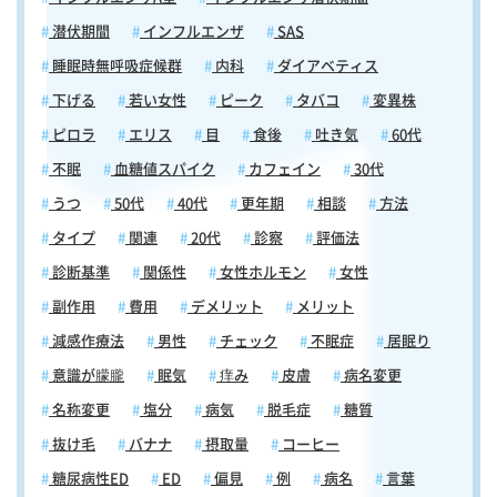
潜伏期間
インフルエンザ
SAS
睡眠時無呼吸症候群
内科
ダイアベティス
下げる
若い女性
ピーク
タバコ
変異株
ピロラ
エリス
目
食後
吐き気
60代
不眠
血糖値スパイク
カフェイン
30代
うつ
50代
40代
更年期
相談
方法
タイプ
関連
20代
診察
評価法
診断基準
関係性
女性ホルモン
女性
副作用
費用
デメリット
メリット
減感作療法
男性
チェック
不眠症
居眠り
意識が朦朧
眠気
痒み
皮膚
病名変更
名称変更
塩分
病気
脱毛症
糖質
抜け毛
バナナ
摂取量
コーヒー
糖尿病性ED
ED
偏見
例
病名
言葉