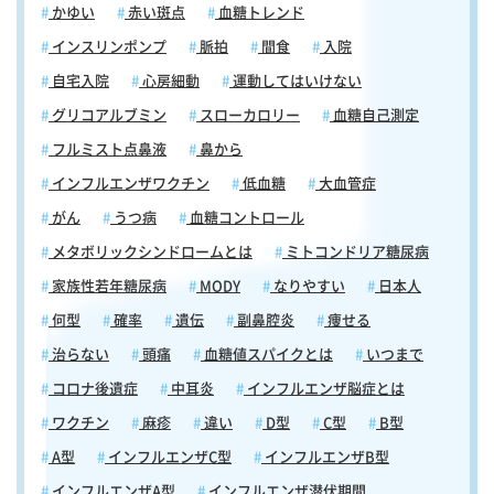
かゆい
赤い斑点
血糖トレンド
インスリンポンプ
脈拍
間食
入院
自宅入院
心房細動
運動してはいけない
グリコアルブミン
スローカロリー
血糖自己測定
フルミスト点鼻液
鼻から
インフルエンザワクチン
低血糖
大血管症
がん
うつ病
血糖コントロール
メタボリックシンドロームとは
ミトコンドリア糖尿病
家族性若年糖尿病
MODY
なりやすい
日本人
何型
確率
遺伝
副鼻腔炎
痩せる
治らない
頭痛
血糖値スパイクとは
いつまで
コロナ後遺症
中耳炎
インフルエンザ脳症とは
ワクチン
麻疹
違い
D型
C型
B型
A型
インフルエンザC型
インフルエンザB型
インフルエンザA型
インフルエンザ潜伏期間