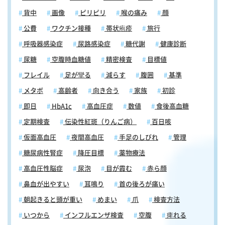
背中
画像
ピリピリ
喉の痛み
顔
公費
ワクチン接種
帯状疱疹
旅行
呼吸器感染症
尿路感染症
糖代謝
健康診断
尿糖
空腹時血糖値
精密検査
目標値
フレイル
足が攣る
減らす
腹囲
基準
メタボ
高齢者
向き合う
家族
初診
即日
HbA1c
高血圧症
数値
食後高血糖
定期検査
伝染性紅斑（りんご病）
百日咳
仮面高血圧
夜間高血圧
手足のしびれ
管理
糖尿病性腎症
降圧目標
薬物療法
高血圧性脳症
尿泡
目が霞む
赤ら顔
鼻血が出やすい
耳鳴り
首の後ろが痛い
朝起きると頭が重い
めまい
爪
検査方法
いつから
インフルエンザ検査
空腹
痺れる