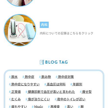
内科
内科についての記事はこちらをクリック
BLOG TAG
脱水
熱中症
飲み物
熱中症対策
熱中症になりやすい
高血圧は何科
年齢別
正常値
健康診断で血圧が高いと言われた
痩せ型
むくみ
傷が治りにくい
夜中のトイレが近い
疲れやすい
hba1c
再検査
高い
腕