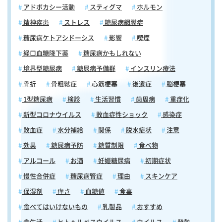
アドボカシー活動
スティグマ
ホルモン
精神疾患
ストレス
糖尿病網膜症
糖尿病ケトアシドーシス
影響
喫煙
経口血糖降下薬
糖尿病かもしれない
境界型糖尿病
糖尿病予備群
インスリン療法
骨折
骨粗鬆症
心筋梗塞
後遺症
脳梗塞
1型糖尿病
検診
生活習慣
歯周病
重症化
新型コロナウイルス
敗血症性ショック
感染症
敗血症
水分補給
関係
脱水症状
注意
効果
糖尿病予防
糖質制限
食べ物
アルコール
お酒
妊娠糖尿病
初期症状
慢性合併症
糖尿病腎症
理由
スキンケア
保湿剤
痒さ
血糖値
食事
食べてはいけないもの
乳製品
おすすめ