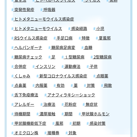
食生活
ヒトヘルペスウイルス
ウイルス
発熱
突発性発疹
呼吸器
ヒトメタニューモウイルス感染症
ヒトメタニューモウイルス
感染経路
小児
RSウイルス感染症
手足口病
特徴
夏風邪
ヘルパンギーナ
糖尿病足病変
血糖
糖尿病チェック
足
１型糖尿病
2型糖尿病
合併症
インスリン
運動療法
子供
くしゃみ
新型コロナウイルス感染症
点眼薬
点鼻薬
内服薬
有効
薬
対策
飛散
舌下免疫療法
アナフィラキシーショック
アレルギー
治療法
花粉症
無症状
待機期間
濃厚接触
期間
甲状腺ホルモン
甲状腺機能低下症
風邪
初期
感染対策
オミクロン株
接種券
対象