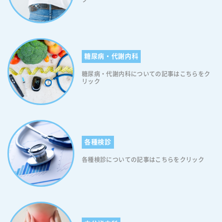
壊れ、働きがわるくなる病変の総称です(正確に言うと病理学で使う呼び
方であり、病名ではありません)。全身の血管に動脈硬化があらわれるの
は、糖尿病の典型的な症状です。内腸骨動脈から陰茎動脈にかけて硬化
が生じると、勃起機能の大幅な低下につながります。また性器海綿体の
毛細血管は、体の中でも特に細い血管で、動脈硬化により、血流がもっ
糖尿病・代謝内科
とも低下しやすい血管です。なお、上記のような身体的な原因から生じ
るEDを「器質的(きしつてき)ED」と呼びます。 器質性EDとは 器質的
糖尿病・代謝内科についての記事はこちらをク
(きしつてき)EDとは、体に何らかの原因があって、物理的に勃起が阻害
リック
されるEDのことを指します。この器質性EDを細かく分別すると『加齢
や糖尿病・高血圧・高脂血症などの生活習慣病に起因する動脈硬化、前
立腺がんや前立腺肥大の外科的手術による陰茎付近の神経や血管の損傷
などの血管障害によるもの』、『不慮な事故による脊椎などの脳から陰
茎までの伝達神経の損傷等による神経障害によるもの』、『加齢やスト
レス、喫煙、飲酒などによる男性ホルモンの1つであるテストステロン
各種検診
の低下等の内部分泌機能低下によるもの』が挙げられます。つまり器質
各種検診についての記事はこちらをクリック
性EDを細かく分けると『血管障害によるもの(血管性ED)』『神経障害に
よるもの(神経性ED)』『内部分泌機能低下によるもの』の三つに分けら
れるということです。 ＜血管性ED＞ 血管性EDとは、文字通り 血管系の
異常により正常な勃起が得られないものを言います。糖尿病の初期の方
は陰茎海綿体や内陰部動脈の血管内皮機能障害が起こります。血管内皮
由来のNO（一酸化窒素）は勃起（ぼっき）をおこしたり、勃起を維持