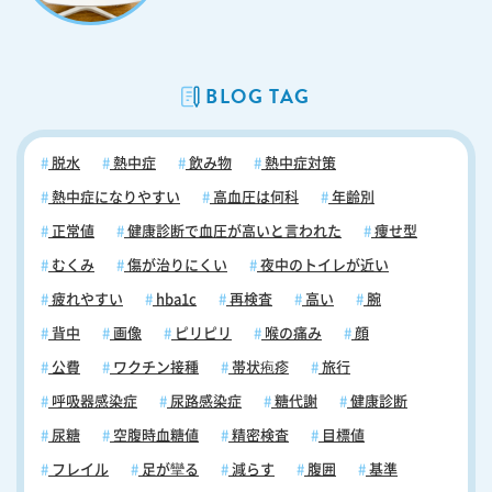
尿病性EDについてご相談したい方はいつでもご相談下さい 糖尿病性ED
は、残念ながら“今の医学の力”で完治させることはできません。しかし
完治こそ難しいものの、治療することでEDの症状を改善することは可能
です。糖尿病性EDにお心当たりのある方、あるいは検診などで血糖値に
BLOG TAG
異常を指摘された方などいらっしゃいましたら、まずお気軽にご相談く
ださい。
脱水
熱中症
飲み物
熱中症対策
熱中症になりやすい
高血圧は何科
年齢別
正常値
健康診断で血圧が高いと言われた
痩せ型
むくみ
傷が治りにくい
夜中のトイレが近い
疲れやすい
hba1c
再検査
高い
腕
背中
画像
ピリピリ
喉の痛み
顔
公費
ワクチン接種
帯状疱疹
旅行
呼吸器感染症
尿路感染症
糖代謝
健康診断
尿糖
空腹時血糖値
精密検査
目標値
フレイル
足が攣る
減らす
腹囲
基準