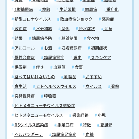
1型糖尿病
検診
生活習慣
歯周病
重症化
新型コロナウイルス
敗血症性ショック
感染症
敗血症
水分補給
関係
脱水症状
注意
効果
糖尿病予防
糖質制限
食べ物
アルコール
お酒
妊娠糖尿病
初期症状
慢性合併症
糖尿病腎症
理由
スキンケア
保湿剤
痒さ
血糖値
食事
食べてはいけないもの
乳製品
おすすめ
食生活
ヒトヘルペスウイルス
ウイルス
発熱
突発性発疹
呼吸器
ヒトメタニューモウイルス感染症
ヒトメタニューモウイルス
感染経路
小児
RSウイルス感染症
手足口病
特徴
夏風邪
ヘルパンギーナ
糖尿病足病変
血糖