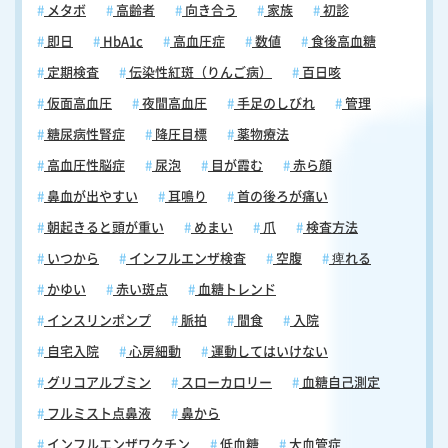
メタボ
高齢者
向き合う
家族
初診
即日
HbA1c
高血圧症
数値
食後高血糖
定期検査
伝染性紅斑（りんご病）
百日咳
仮面高血圧
夜間高血圧
手足のしびれ
管理
糖尿病性腎症
降圧目標
薬物療法
高血圧性脳症
尿泡
目が霞む
赤ら顔
鼻血が出やすい
耳鳴り
首の後ろが痛い
朝起きると頭が重い
めまい
爪
検査方法
いつから
インフルエンザ検査
空腹
痺れる
かゆい
赤い斑点
血糖トレンド
インスリンポンプ
脈拍
間食
入院
自宅入院
心房細動
運動してはいけない
グリコアルブミン
スローカロリー
血糖自己測定
フルミスト点鼻液
鼻から
インフルエンザワクチン
低血糖
大血管症