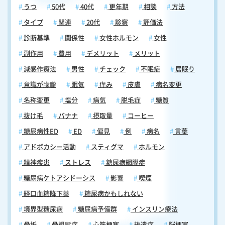
うつ
50代
40代
更年期
相談
方法
タイプ
関連
20代
診察
評価法
診断基準
関係性
女性ホルモン
女性
副作用
費用
デメリット
メリット
減感作療法
男性
チェック
不眠症
居眠り
意識が朦朧
眠気
痒み
皮膚
病名変更
名称変更
塩分
病気
脱毛症
糖質
抜け毛
バナナ
摂取量
コーヒー
糖尿病性ED
ED
偏見
例
病名
言葉
アドボカシー活動
スティグマ
ホルモン
精神疾患
ストレス
糖尿病網膜症
糖尿病ケトアシドーシス
影響
喫煙
経口血糖降下薬
糖尿病かもしれない
境界型糖尿病
糖尿病予備群
インスリン療法
骨折
骨粗鬆症
心筋梗塞
後遺症
脳梗塞