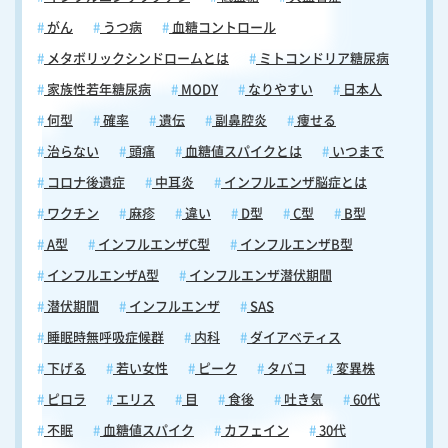
がん
うつ病
血糖コントロール
メタボリックシンドロームとは
ミトコンドリア糖尿病
家族性若年糖尿病
MODY
なりやすい
日本人
何型
確率
遺伝
副鼻腔炎
痩せる
治らない
頭痛
血糖値スパイクとは
いつまで
コロナ後遺症
中耳炎
インフルエンザ脳症とは
ワクチン
麻疹
違い
D型
C型
B型
A型
インフルエンザC型
インフルエンザB型
インフルエンザA型
インフルエンザ潜伏期間
潜伏期間
インフルエンザ
SAS
睡眠時無呼吸症候群
内科
ダイアベティス
下げる
若い女性
ピーク
タバコ
変異株
ピロラ
エリス
目
食後
吐き気
60代
不眠
血糖値スパイク
カフェイン
30代