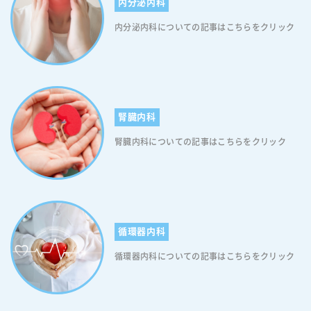
内分泌内科
したりするのに重要です(血管内皮障害があるとNO産生が低下します)。
NO産生の低下により、陰茎に血液を貯めること＝勃起ができなくなり
内分泌内科についての記事はこちらをクリック
ます。 ＜神経性ED＞ 神経性ED は中枢ならびに末梢（自律および体性）
神経いずれか の異常により起こるEDです。重症の糖尿病になると、微
小な血管の障害から、自律神経障害が進み、副交感神経である海綿体神
経の障害が発生し、神経性EDが生じます。 ＜内部分泌機能低下によるE
D＞ 内分泌機能の低下で代表的なのは、男性ホルモンの一つであるテス
トステロンの低下です。精巣で主に作られるテストステロンには、男ら
腎臓内科
しい体つきを作るほか、闘争心や意欲、そして性欲や勃起力、精子の産
生などの性機能を維持するための働きもあります。したがってテストス
腎臓内科についての記事はこちらをクリック
テロンの低下は、勃起力を弱めるためEDにつながります。また性欲自体
を減退させるため、性行為の回数が減ることで、EDを更に進行させる悪
循環となることがあります。 糖尿病性EDの治療方法 糖尿病性EDには
バイアグラ・レビトラ等を含むシルデナフィル等の「ED治療薬」が治療
の第一選択です(糖尿病治療薬やインスリンとシルデナフィルやシェアリ
ス等のED治療薬は併用することが可能です)。治療薬は即効性がありす
循環器内科
ぐに効果を実感していただけるため、糖尿病治療中の方もED治療薬を服
用する方が多いです。2020年以降、全てのED治療薬のジェネリック医
循環器内科についての記事はこちらをクリック
薬品が販売（処方）されるようになり、当院でもED治療薬が処方可能
で、患者さんに合わせたお薬を処方することができます。 糖尿病性ED
を改善するために 糖尿病が原因でEDを発症した場合、まずは糖尿病の
治療を考えます。糖尿病の治療は、血糖値のコントロールが基本とな