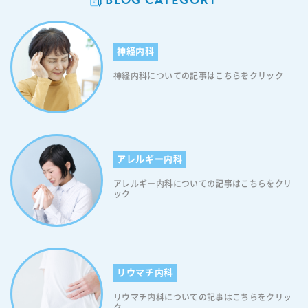
発症する割合が2〜3倍高いと報告されております。 ※ED (勃起不全)と
は、「勃起機能の低下」を意味する英語“Erectile Dysfunction”の略で
す。専門的には「満足な性行為を行うのに十分な勃起が得られないか、
神経内科
または維持できない状態が持続または再発すること」とされています。
つまり、勃起が起こらないケースはもちろんのこと、硬さが不十分、勃
神経内科についての記事はこちらをクリック
起状態が維持できない等、満足な性交が行えるだけの勃起が得られない
状態は、いずれもED（イーディー）となります。なお、正常な勃起のた
めには脳や神経、海綿体、血流などが問題なく機能する必要がありま
す。 なぜ糖尿病になるとEDになりやすくなるのか 勃起をするには、自
律神経と陰茎平滑筋の働きが非常に重要です。しかし糖尿病を患うと、
つねに高血糖の状態が続くため、自律神経に悪影響が生じ、血管障害と
アレルギー内科
ともに勃起機能が低下します。また性的欲求や感度も弱まってしまいま
アレルギー内科についての記事はこちらをクリ
す。このようなことから糖尿病性EDは、以下に挙げるような複数の問題
ック
が組み合わさって発症すると考えられております。 【糖尿病とEDの関
係1】神経障害 勃起は、脳で感じた性的刺激が陰茎に伝わることによっ
て起こりますが、糖尿病によってその神経回路に障害が生じやすくなり
ます。 【糖尿病とEDの関係2】海綿体の機能不全 平滑筋の弛緩も勃起に
必要不可欠です。しかし糖尿病により、海綿体動脈などの内皮細胞にお
いて「内皮型一酸化窒素合成酵素」（eNOS）の活性が低下すること
リウマチ内科
で、弛緩が起こりにくくなります。 【糖尿病とEDの関係3】動脈硬化 動
リウマチ内科についての記事はこちらをクリッ
脈硬化とは、動脈の壁が厚くなったり、硬くなったりして本来の構造が
ク