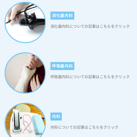
り、その手段としては食事療法、運動療法、薬物療法の三つが中心とな
ります。 【糖尿病性EDの改善1】食事療法 食事療法は、自分の適正エネ
消化器内科
ルギー量を知り、その範囲で栄養バランスを考えてさまざまな食品をま
んべんなくとることが大切です。食事を抜いたり、まとめ食いしたりは
消化器内科についての記事はこちらをクリック
せず、朝食、昼食、夕食の3回ゆっくりよく噛んで、腹八分目で食べる
よう心掛けてください。バランスのとれた栄養を1日の必要量のカロリ
ーでとることで、すい臓の負担は軽くなり、すい臓の能力は回復されま
す。 【糖尿病性EDの改善2】運動療法 運動療法は、食事療法と並んで糖
尿病治療の基本です。運動により血糖コントロール・インスリン抵抗
性・脂質代謝の改善が得られ、糖尿病は改善します。生活習慣が原因で
呼吸器内科
糖尿病になった2型糖尿病患者にとって、運動療法を行って体内の糖の
利用率を高めることは、血糖値をコントロールする有効な手段の一つで
呼吸器内科についての記事はこちらをクリック
す。なお、運動療法は、これまで運動医学由来の整形外科的なアプロー
チが主体でしたが、近年では“生活習慣病改善”や“心臓リハビリテーシ
ョン”のような内科的アプローチも臨床で活用されるようになってきて
います。 【糖尿病性EDの改善3】薬物治療 食事療法や運動療法を行って
いても血糖値の改善がされない場合は「薬物治療」を行います。薬物療
法で使用される薬剤には、大きく分けて「経口血糖降下薬」と「インス
内科
リン注射薬」があります。どの薬剤を使用するかは、年齢や肥満の程
内科についての記事はこちらをクリック
度、合併症の程度などを含め、医師と相談の上で決めます。薬物治療に
ついて詳しく知りたい方は「糖尿病情報サイト」をご覧ください。 糖