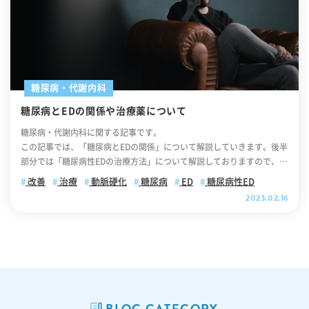
糖尿病・代謝内科
糖尿病とEDの関係や治療薬について
糖尿病・代謝内科に関する記事です。
この記事では、「糖尿病とEDの関係」について解説していきます。後半
部分では「糖尿病性EDの治療方法」について解説しておりますので、ぜ
ひ最後までご覧ください。 【目次】 糖尿病になるとEDリスクが高まる
改善
治療
動脈硬化
糖尿病
ED
糖尿病性ED
なぜ糖尿病になるとEDになりやすくなるのか 器質性EDとは 糖尿病性ED
2023.02.16
の治療方法 糖尿病性EDを改善するために 糖尿病性EDについてご相談し
たい方はいつでもご相談下さい 糖尿病になるとEDリスクが高まる 糖尿
病はインスリンが十分に働かないために、血液中を流れるブドウ糖とい
う糖が増えてしまう病気です。血糖の濃度が何年間も高いままで放置さ
れると血管が傷つき、将来的に心臓病や、失明、腎不全といった、より
重い病気につながります。また糖尿病はED (勃起不全)との関連性が高い
病気の一つです。米国国立糖尿病・消化器・腎疾病研究所(NIDDK)の調
BLOG CATEGORY
査では、糖尿病のある男性は糖尿病のない男性に比べ、ED (勃起不全)を