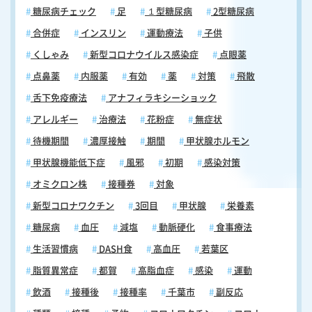
糖尿病チェック
足
１型糖尿病
2型糖尿病
合併症
インスリン
運動療法
子供
くしゃみ
新型コロナウイルス感染症
点眼薬
点鼻薬
内服薬
有効
薬
対策
飛散
舌下免疫療法
アナフィラキシーショック
アレルギー
治療法
花粉症
無症状
待機期間
濃厚接触
期間
甲状腺ホルモン
甲状腺機能低下症
風邪
初期
感染対策
オミクロン株
接種券
対象
新型コロナワクチン
3回目
甲状腺
栄養素
糖尿病
血圧
減塩
動脈硬化
食事療法
生活習慣病
DASH食
高血圧
若葉区
脂質異常症
都賀
高脂血症
感染
運動
飲酒
接種後
接種率
千葉市
副反応