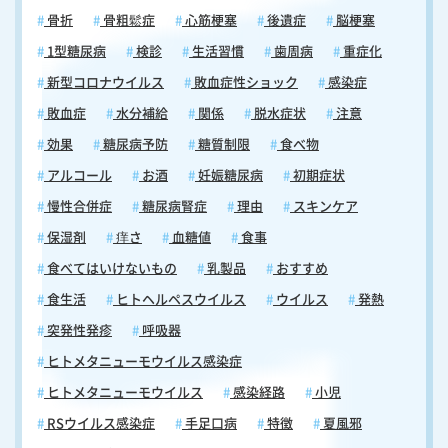
骨折
骨粗鬆症
心筋梗塞
後遺症
脳梗塞
1型糖尿病
検診
生活習慣
歯周病
重症化
新型コロナウイルス
敗血症性ショック
感染症
敗血症
水分補給
関係
脱水症状
注意
効果
糖尿病予防
糖質制限
食べ物
アルコール
お酒
妊娠糖尿病
初期症状
慢性合併症
糖尿病腎症
理由
スキンケア
保湿剤
痒さ
血糖値
食事
食べてはいけないもの
乳製品
おすすめ
食生活
ヒトヘルペスウイルス
ウイルス
発熱
突発性発疹
呼吸器
ヒトメタニューモウイルス感染症
ヒトメタニューモウイルス
感染経路
小児
RSウイルス感染症
手足口病
特徴
夏風邪