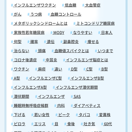
インフルエンザワクチン
低血糖
大血管症
がん
うつ病
血糖コントロール
メタボリックシンドロームとは
ミトコンドリア糖尿病
家族性若年糖尿病
MODY
なりやすい
日本人
何型
確率
遺伝
副鼻腔炎
痩せる
治らない
頭痛
血糖値スパイクとは
いつまで
コロナ後遺症
中耳炎
インフルエンザ脳症とは
ワクチン
麻疹
違い
D型
C型
B型
A型
インフルエンザC型
インフルエンザB型
インフルエンザA型
インフルエンザ潜伏期間
潜伏期間
インフルエンザ
SAS
睡眠時無呼吸症候群
内科
ダイアベティス
下げる
若い女性
ピーク
タバコ
変異株
ピロラ
エリス
目
食後
吐き気
60代