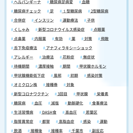
ヘルパンギーナ
糖尿病足病変
血糖
糖尿病チェック
足
１型糖尿病
2型糖尿病
合併症
インスリン
運動療法
子供
くしゃみ
新型コロナウイルス感染症
点眼薬
点鼻薬
内服薬
有効
薬
対策
飛散
舌下免疫療法
アナフィラキシーショック
アレルギー
治療法
花粉症
無症状
待機期間
濃厚接触
期間
甲状腺ホルモン
甲状腺機能低下症
風邪
初期
感染対策
オミクロン株
接種券
対象
新型コロナワクチン
3回目
甲状腺
栄養素
糖尿病
血圧
減塩
動脈硬化
食事療法
生活習慣病
DASH食
高血圧
若葉区
脂質異常症
都賀
高脂血症
感染
運動
飲酒
接種後
接種率
千葉市
副反応