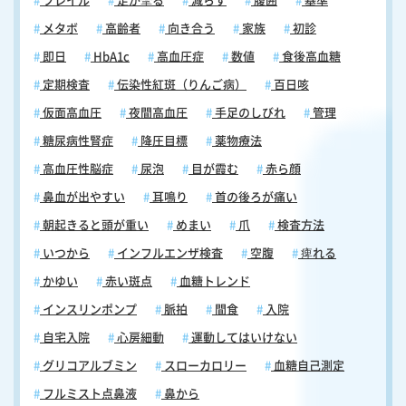
フレイル
足が攣る
減らす
腹囲
基準
メタボ
高齢者
向き合う
家族
初診
即日
HbA1c
高血圧症
数値
食後高血糖
定期検査
伝染性紅斑（りんご病）
百日咳
仮面高血圧
夜間高血圧
手足のしびれ
管理
糖尿病性腎症
降圧目標
薬物療法
高血圧性脳症
尿泡
目が霞む
赤ら顔
鼻血が出やすい
耳鳴り
首の後ろが痛い
朝起きると頭が重い
めまい
爪
検査方法
いつから
インフルエンザ検査
空腹
痺れる
かゆい
赤い斑点
血糖トレンド
インスリンポンプ
脈拍
間食
入院
自宅入院
心房細動
運動してはいけない
グリコアルブミン
スローカロリー
血糖自己測定
フルミスト点鼻液
鼻から