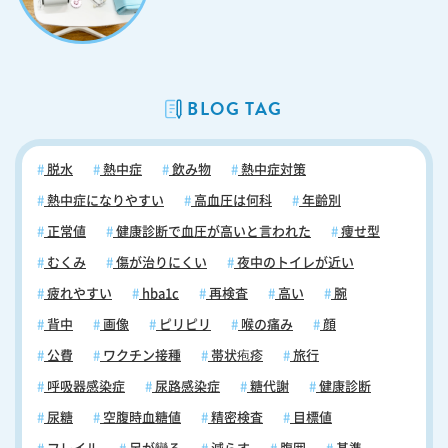
果が出ています。ですので、食事を抜いたり、まとめ食いしたりはせ
ず、規則正しく３食を食べることを心掛けてください。 ※「日中の居眠
り」や「食後の眠気」を解消するためには、睡眠の質を上げることも大
切です。睡眠の質を上げる方法については「糖尿病ネットワーク」をご
覧ください。 糖尿病が不安な方はいつでもご相談ください 糖尿病にな
BLOG TAG
っても初期段階では自覚症状がありません。そのため健康診断や、ほか
の病気の検査をしている時に偶然見つかるということも多々あります。
健康診断で糖尿病の可能性を指摘された方はもちろん、日常生活の乱れ
脱水
熱中症
飲み物
熱中症対策
を自覚していて、「糖尿病かもしれない…」と感じている方は、早めに
受診することをお勧めします。糖尿病にお心当たりのある方、あるいは
熱中症になりやすい
高血圧は何科
年齢別
健康的な食事について相談したい方などいらっしゃいましたら、まずお
正常値
健康診断で血圧が高いと言われた
痩せ型
気軽にご相談ください。 当日の順番予約はこちらから
むくみ
傷が治りにくい
夜中のトイレが近い
疲れやすい
hba1c
再検査
高い
腕
背中
画像
ピリピリ
喉の痛み
顔
公費
ワクチン接種
帯状疱疹
旅行
呼吸器感染症
尿路感染症
糖代謝
健康診断
尿糖
空腹時血糖値
精密検査
目標値