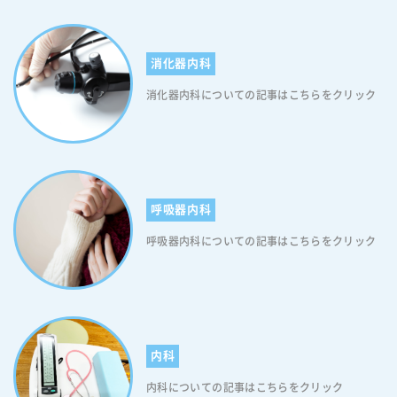
急降下します。そして今度は低血糖状態になり、食後に強い眠気や倦怠
感を感じたり、イライラしやすくなったりします。そのため食事をする
際は、血糖値の急上昇を起こさないように気を配る必要があります。以
消化器内科
下、血糖値の急上昇を起こさないための対策です(血糖値が急上昇したの
ち急降下する現象は「血糖値スパイク」と呼ばれています)。 【糖尿病
消化器内科についての記事はこちらをクリック
による食後の眠気を解消するために1】ゆっくり時間をかけて食べる 早
食いは食べすぎの原因となるほか、急激な血糖値の上昇を招きます。食
べるスピードは非常に重要なのです。食事をする際はひと口入れたら箸
を置くクセをつけ、ゆっくり食べることを心掛けてください。 【糖尿病
による食後の眠気を解消するために2】野菜類から食べること 野菜類か
ら先に食べることで食後の血糖値の上昇が緩やかになります。また、野
呼吸器内科
菜や豆類などで少しお腹をふくらませておくと、肉類やご飯の量を減ら
すこともできます。ですので、食事をする際は野菜類から食べてくださ
呼吸器内科についての記事はこちらをクリック
い。 【糖尿病による食後の眠気を解消するために3】脂質を味方につけ
る 脂質はカロリーが高いので敬遠されがちですが、実は消化吸収に時間
がかかるため、最も血糖値を上昇させにくい栄養素です。パスタなどの
洋食と相性のいい”オリーブオイル”をふりかけて食べれば、炭水化物単
体で食べるより血糖値の上昇を抑えることができます。 【糖尿病による
食後の眠気を解消するために4】規則正しく３食を食べる 1日3食を規則
内科
正しく食べているときには「血糖値スパイク」が生じなかった人でも、
内科についての記事はこちらをクリック
朝食を抜くと昼食のあとに「血糖値スパイク」が発生するという研究結