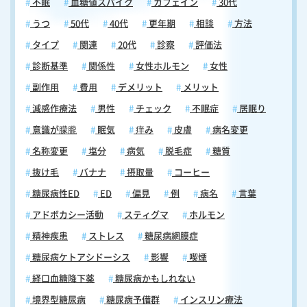
不眠
血糖値スパイク
カフェイン
30代
うつ
50代
40代
更年期
相談
方法
タイプ
関連
20代
診察
評価法
診断基準
関係性
女性ホルモン
女性
副作用
費用
デメリット
メリット
減感作療法
男性
チェック
不眠症
居眠り
意識が朦朧
眠気
痒み
皮膚
病名変更
名称変更
塩分
病気
脱毛症
糖質
抜け毛
バナナ
摂取量
コーヒー
糖尿病性ED
ED
偏見
例
病名
言葉
アドボカシー活動
スティグマ
ホルモン
精神疾患
ストレス
糖尿病網膜症
糖尿病ケトアシドーシス
影響
喫煙
経口血糖降下薬
糖尿病かもしれない
境界型糖尿病
糖尿病予備群
インスリン療法