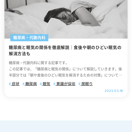
糖尿病・代謝内科
糖尿病と眠気の関係を徹底解説｜食後や朝のひどい眠気の
解消方法も
糖尿病・代謝内科に関する記事です。
この記事では、「糖尿病と眠気の関係」について解説していきます。後
半部分では「朝や食後のひどい眠気を解消するための対策」について解
説していますので、ぜひ最後までご覧ください。 .cv_box { text-align:
症状
糖尿病
眠気
意識が朦朧
居眠り
center; } .cv_box a{ text-decoration: none !important; color: #fff !im
2023.03.18
portant; width: 100%; max-width: 400px; padding: 10px 30px; bor
der-radius: 35px; border: 2px solid #fff; background-color: #ffb800;
box-shadow: 0 0 10pxrgb(0 0 0 / 10%); position: relative; text-align:
center; font-size: 18px; letter-spacing: 0.05em; line-height: 1.3; ma
rgin: 0 auto 40px; text-decoration: none; } .cv_box a:after { content:
""; position: absolute; top: 52%; -webkit-transform: translateY(-5
0%); transform: translateY(-50%); right: 10px; background-image: u