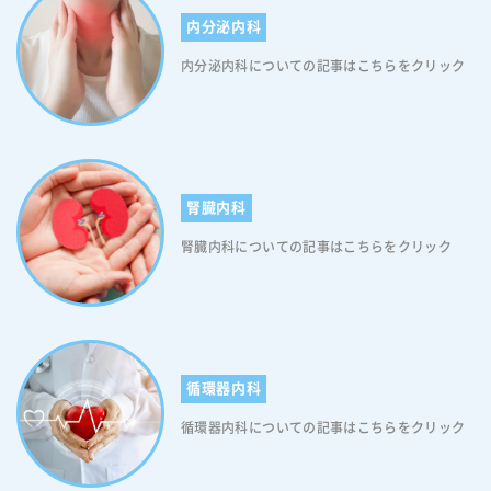
パソコンやスマートフォンをいじっていたり、そもそも睡眠時間が少な
内分泌内科
いといった生活習慣なども眠気の原因になります。ですので、「糖尿病
だから眠気が強いのだろう…」と考えるのではなく、眠気に強い悩みが
内分泌内科についての記事はこちらをクリック
あれば医師にしっかりと相談してください。 糖尿病によるその他の症
状 糖尿病は症状の自覚が難しい病気です。血糖値が少し高い段階では、
自覚する症状はほぼありません。しかし高血糖のままある程度の時間が
経過すると、次のような症状が現れてきます。 ＜糖尿病によるその他の
症状＞ ・立ちくらみ ・めまい ・頭痛 ・全身の倦怠感、疲労感 ・喉が渇
いて沢山の水がほしくなる ・手足のしびれ、冷え、むくみ ・皮膚のか
腎臓内科
ゆみ、乾燥 ・目がかすむ ・視力の低下 ・やけどの痛みを感じにくい ・
食べているのに痩せる ・残尿感がある ・尿の臭いが気になる 低血糖に
腎臓内科についての記事はこちらをクリック
よる中枢神経症状 血糖値が50mg/dl程度の状態が続くと「中枢神経症
状」が現れます。具体的には、頭痛、眠気、めまい、目のかすみ、ろれ
つが回らない、ぎこちない動作、強い疲労感などです。さらに血糖値が
50mg/dlを下回ってくると「異常行動」や「痙攣」、「意識が朦朧とす
る」、さらに昏睡状態に陥るケースも考えられるため早期の対処が不可
欠です。普段から血糖値が低い場合は、無意識のうちに低血糖状態とな
循環器内科
っている可能性も考えられます。中枢神経症状が突然発症する恐れもあ
りますので、十分に注意してください。 糖尿病による食後の眠気を解
循環器内科についての記事はこちらをクリック
消するために 普段の血糖値は正常でも、食後に血糖値が異常に高くなる
症状を食後高血糖といいます。食後に血糖値が急激に上がり過ぎると、
糖をエネルギーに変えるインスリンが大量に分泌され、反動で血糖値が