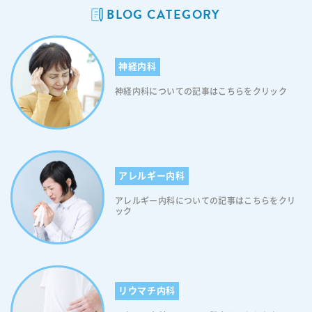
BLOG CATEGORY
rl("https://itaya-naika.co.jp/static/user/images/common/icon_link_
w.svg"); width: 15px; height: 15px; background-size: contain; displ
ay: inline-block; } 【目次】 食後にひどい眠気がくるのはなぜ？糖尿病
の症状？ 食後にひどい眠気がくるのはなぜ？糖尿病の疑いについて 糖
神経内科
尿病とひどい眠気の関係性 糖尿病によるその他の症状 低血糖による中
枢神経症状 糖尿病による食後のひどい眠気を解消するために 糖尿病が
神経内科についての記事はこちらをクリック
不安な方はいつでもご相談ください 食後にひどい眠気がくるのはな
ぜ？糖尿病の症状？ 食後に眠くなるのは体内時計の「生体リズム」が働
くためとか、消化吸収を促すことから「副交感神経」が優位になり、心
身がリラックスモードに切り替わるからなど、いろいろな説がありま
す。確かに少しくらいの眠気なら健康な人にもある自然な現象と言える
ため、それほど心配することはありません。しかし強い眠気が長時間続
アレルギー内科
いてしまうときは注意が必要です。もしかしたら糖尿病の初期症状かも
アレルギー内科についての記事はこちらをクリ
しれません。 食後にひどい眠気がくるのはなぜ？糖尿病の疑いも な
ック
ぜ、食後に強い眠気を感じる方は「糖尿病の疑い」があるのでしょう
か。 糖尿病を疑う理由として、血糖値が下がりにくくなっている可能性
が挙げられます。 食後は誰でも血糖値が一時的に上がります(健康な人
でも食後の血糖値は上昇します)。食後に上昇した血糖値は、時間の経過
と共にゆっくり下降するのが一般的です。しかし糖尿病の方は、血糖値
を下げるホルモン(インスリン)の働きが悪くなっているため、食後の高
リウマチ内科
血糖状態が長く続きます。そのため、食後に強い眠気を感じやすいので