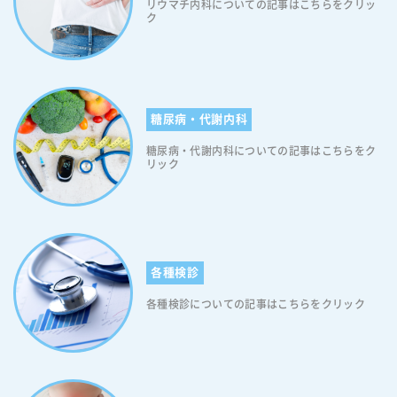
リウマチ内科についての記事はこちらをクリッ
す。なお、高血糖状態のときに眠気を感じやすいのは、覚醒を促す「オ
ク
レキシン」というホルモンの分泌が止まるためです。オレキシンについ
ては、以下をご覧ください。 ＜オレキシンについて＞ 睡眠と脳の覚醒
にはオレキシンという物質が深く関わっています。脊椎動物のほとんど
は、オレキシンが活発に働いているときに覚醒し、働きが鈍ると睡眠状
態に入るといわれています。空腹になると血糖値が低くなるため「オレ
糖尿病・代謝内科
キシン作動性ニューロン」の活動が活発になり、オレキシンを刺激して
活性化するため覚醒します。しかし、満腹になると血糖値が高くなり、
糖尿病・代謝内科についての記事はこちらをク
オレキシン作動性ニューロンの活動が低下するため、オレキシンの活動
リック
が鈍くなり、眠くなってしまうと考えられています。つまり糖尿病の方
は、オレキシンの分泌が長い時間抑制されるため、健康な方よりも「眠
気を強く感じやすい」ということです。 糖尿病と眠気の関係性 糖尿病
患者さんは、血糖値を下げる薬や「インスリン注射薬」を使って血糖値
をコントロールするわけですが、インスリン注射薬や飲み薬が効きすぎ
てしまって、必要以上に血糖値が下がってしまうことがあります。低血
各種検診
糖状態になると脳に供給されるブドウ糖が不足してしまい、眠気が起こ
各種検診についての記事はこちらをクリック
ります。これが、糖尿病患者さんに起こり得る眠気のメカニズムになり
ます。なお、日中の強い眠気は、糖尿病だけでなく、そのほかの病気や
「生活習慣」によっても引き起こされます。例えば、睡眠時に無呼吸に
なり睡眠の質が低下する「睡眠時無呼吸症候群」や突然強い眠気に襲わ
れてしまう「ナルコレプシー」といった病気です。また、寝る直前まで