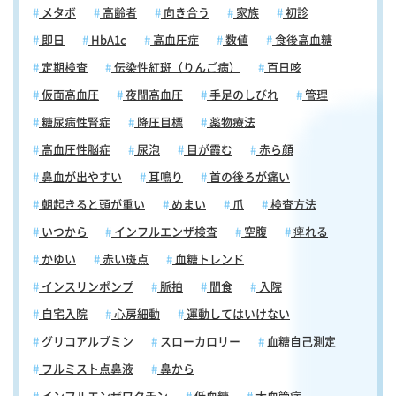
メタボ
高齢者
向き合う
家族
初診
即日
HbA1c
高血圧症
数値
食後高血糖
定期検査
伝染性紅斑（りんご病）
百日咳
仮面高血圧
夜間高血圧
手足のしびれ
管理
糖尿病性腎症
降圧目標
薬物療法
高血圧性脳症
尿泡
目が霞む
赤ら顔
鼻血が出やすい
耳鳴り
首の後ろが痛い
朝起きると頭が重い
めまい
爪
検査方法
いつから
インフルエンザ検査
空腹
痺れる
かゆい
赤い斑点
血糖トレンド
インスリンポンプ
脈拍
間食
入院
自宅入院
心房細動
運動してはいけない
グリコアルブミン
スローカロリー
血糖自己測定
フルミスト点鼻液
鼻から