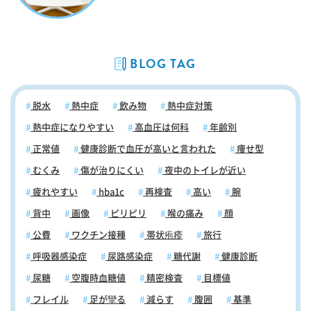
BLOG TAG
脱水
熱中症
飲み物
熱中症対策
熱中症になりやすい
高血圧は何科
年齢別
正常値
健康診断で血圧が高いと言われた
痩せ型
むくみ
傷が治りにくい
夜中のトイレが近い
疲れやすい
hba1c
再検査
高い
腕
背中
画像
ピリピリ
喉の痛み
顔
公費
ワクチン接種
帯状疱疹
旅行
呼吸器感染症
尿路感染症
糖代謝
健康診断
尿糖
空腹時血糖値
精密検査
目標値
フレイル
足が攣る
減らす
腹囲
基準