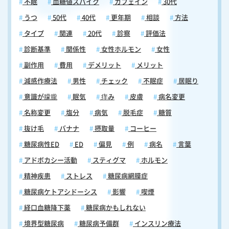
不眠
血糖値スパイク
カフェイン
30代
うつ
50代
40代
更年期
相談
方法
タイプ
関連
20代
診察
評価法
診断基準
関係性
女性ホルモン
女性
副作用
費用
デメリット
メリット
減感作療法
男性
チェック
不眠症
居眠り
意識が朦朧
眠気
痒み
皮膚
病名変更
名称変更
塩分
病気
脱毛症
糖質
抜け毛
バナナ
摂取量
コーヒー
糖尿病性ED
ED
偏見
例
病名
言葉
アドボカシー活動
スティグマ
ホルモン
精神疾患
ストレス
糖尿病網膜症
糖尿病ケトアシドーシス
影響
喫煙
経口血糖降下薬
糖尿病かもしれない
境界型糖尿病
糖尿病予備群
インスリン療法