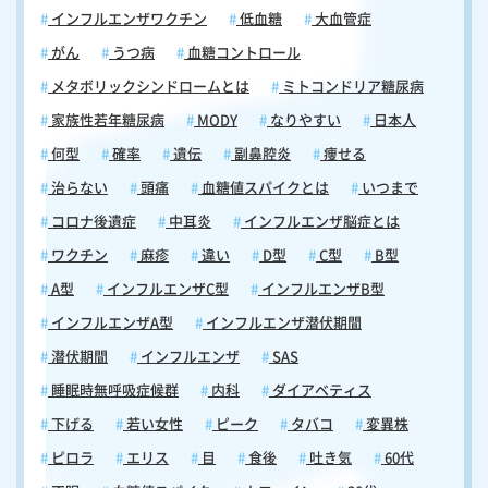
インフルエンザワクチン
低血糖
大血管症
がん
うつ病
血糖コントロール
メタボリックシンドロームとは
ミトコンドリア糖尿病
家族性若年糖尿病
MODY
なりやすい
日本人
何型
確率
遺伝
副鼻腔炎
痩せる
治らない
頭痛
血糖値スパイクとは
いつまで
コロナ後遺症
中耳炎
インフルエンザ脳症とは
ワクチン
麻疹
違い
D型
C型
B型
A型
インフルエンザC型
インフルエンザB型
インフルエンザA型
インフルエンザ潜伏期間
潜伏期間
インフルエンザ
SAS
睡眠時無呼吸症候群
内科
ダイアベティス
下げる
若い女性
ピーク
タバコ
変異株
ピロラ
エリス
目
食後
吐き気
60代