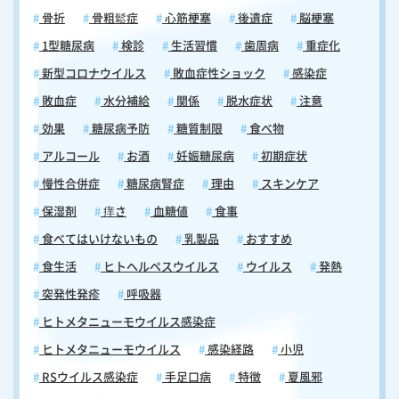
骨折
骨粗鬆症
心筋梗塞
後遺症
脳梗塞
1型糖尿病
検診
生活習慣
歯周病
重症化
新型コロナウイルス
敗血症性ショック
感染症
敗血症
水分補給
関係
脱水症状
注意
効果
糖尿病予防
糖質制限
食べ物
アルコール
お酒
妊娠糖尿病
初期症状
慢性合併症
糖尿病腎症
理由
スキンケア
保湿剤
痒さ
血糖値
食事
食べてはいけないもの
乳製品
おすすめ
食生活
ヒトヘルペスウイルス
ウイルス
発熱
突発性発疹
呼吸器
ヒトメタニューモウイルス感染症
ヒトメタニューモウイルス
感染経路
小児
RSウイルス感染症
手足口病
特徴
夏風邪