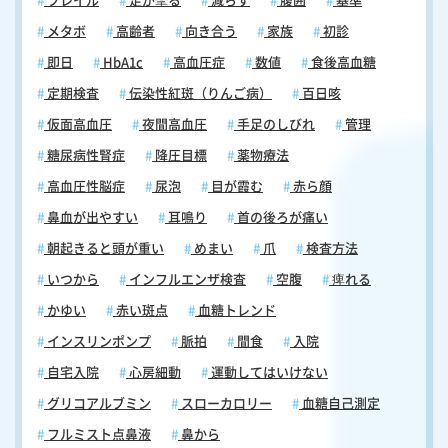
フレイル
足が攣る
減らす
腹囲
基準
メタボ
高齢者
向き合う
家族
初診
即日
HbA1c
高血圧症
数値
食後高血糖
定期検査
伝染性紅斑（りんご病）
百日咳
仮面高血圧
夜間高血圧
手足のしびれ
管理
糖尿病性腎症
降圧目標
薬物療法
高血圧性脳症
尿泡
目が霞む
赤ら顔
鼻血が出やすい
耳鳴り
首の後ろが痛い
朝起きると頭が重い
めまい
爪
検査方法
いつから
インフルエンザ検査
空腹
痺れる
かゆい
赤い斑点
血糖トレンド
インスリンポンプ
脈拍
間食
入院
自宅入院
心房細動
運動してはいけない
グリコアルブミン
スローカロリー
血糖自己測定
フルミスト点鼻液
鼻から