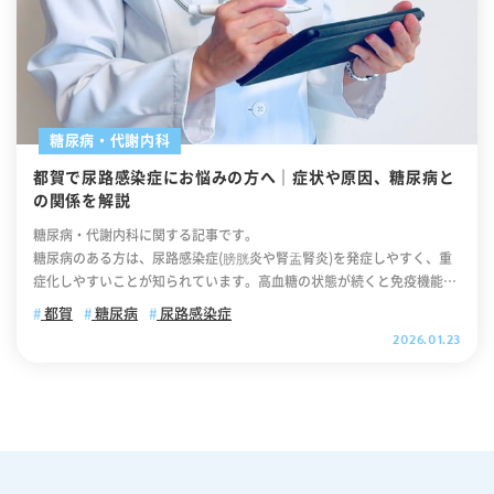
糖尿病・代謝内科
都賀で尿路感染症にお悩みの方へ｜症状や原因、糖尿病と
の関係を解説
糖尿病・代謝内科に関する記事です。
糖尿病のある方は、尿路感染症(膀胱炎や腎盂腎炎)を発症しやすく、重症化しやすいことが知られています。高血糖の状態が続くと免疫機能が低下し、細菌が増殖しやすい環境になるためです。また、症状が軽い場合でも放置すると治癒が遅れたり、重い感染症や合併症につながったりする恐れがあります。そのため、尿路感染症は軽視せず、適切な対応が必要です。 排尿時の痛み、頻尿、発熱、腰や背中の痛みなどの症状に心当たりがある場合には、早めに医療機関での診察を受けてください。この記事では、糖尿病と尿路感染症の関係、症状の特徴、受診や治療の適切なタイミングについて分かりやすく解説します。 .cv_box { text-align: center; } .cv_box a{ text-decoration: none !important; color: #fff !important; width: 100%; max-width: 400px; padding: 10px 30px; border-radius: 35px; border: 2px solid #fff; background-color: #ffb800; box-shadow: 0 0 10pxrgb(0 0 0 / 10%); position: relative; text-align: center; font-size: 18px; letter-spacing: 0.05em; line-height: 1.3; margin: 0 auto 40px; text-decoration: none; } .cv_box a:after { content: ""; position: absolute; top: 52%; -webkit-transform: translateY(-50%); transform: translateY(-50%); right: 10px; background-image: url("https://itaya-naika.co.jp/static/user/images/common/icon_link_w.svg"); width: 15px; height: 15px; background-size: contain; display: inline-block; } 当日の順番予約はこちらから 【目次】 尿路感染症の主な病気と症状 糖尿病があると尿路感染症になりやすい理由 尿路感染症と糖尿病を放置するリスク 尿路感染症の検査と治療方法 日常生活でできる予防と注意点 まとめ｜尿路感染症が気になる方へ 尿路感染症の主な病気と症状 尿路感染症は、尿の通り道である尿路に細菌などが侵入して炎症を引き起こす病気の総称です。感染する部位によって症状や重症度が大きく異なります。膀胱、尿道、腎臓など、どこに感染が起きているかを正確に把握することが、適切な治療につながります。ここでは、代表的な尿路感染症の種類と、それぞれに特徴的な症状について詳しく解説します。 膀胱炎：下腹部痛、排尿時の痛み・違和感、頻尿、血尿 膀胱炎は尿路感染症の中で最も頻度の高い疾患です。特に女性に多くみられ、尿道が短いことから細菌が膀胱まで到達しやすい点が主な原因とされています。主な症状には、排尿時にしみるような痛みや灼熱感があり、下腹部に鈍い痛みや不快感を伴うことがあります。また、尿意を頻繁に感じるものの、実際には少量しか排尿できない頻尿も特徴的な症状です。さらに、尿が白濁したり、血尿がみられたりすることがあり、場合によっては尿に特有の臭いを感じることもあります。一般的に発熱は伴わないか、あっても微熱程度にとどまります。なお、膀胱炎は適切な抗菌薬治療により数日で改善するケースが多いものの、治療が遅れると感染が腎臓へ広がる可能性があるため、早期に診断を受けて治療を開始することが重要です。 尿道炎：排尿痛・不快感が強く、男女問わず起こる 尿道炎は尿道に炎症が生じる病態で、男女ともに発症します。排尿の開始時に特に強い痛みや灼熱感を感じるのが特徴です。男性では尿道分泌物が見られることも多く、下着に膿のような分泌物が付着することもあります。また、性感染症の原因菌による尿道炎も多く、淋菌やクラミジアなどが代表的です。これらの場合、パートナーへの感染リスクもあるため注意が必要です。 急性腎盂腎炎：発熱・背部痛・倦怠感・悪寒などを伴い重症化しやすい 急性腎盂腎炎は、細菌が膀胱から尿管を逆行して腎臓に到達し、腎盂や腎実質に感染を起こした状態を指します。膀胱炎とは異なり、全身症状がはっきり現れる点が特徴です。38度以上の高熱が急激に出現し、悪寒戦慄を伴うことも少なくありません。また、背中から腰にかけての痛みがみられ、片側に強く現れることが多いとされています(叩打痛と呼ばれる所見があり、背部を軽く叩くと強い痛みを感じます)。さらに、全身の倦怠感や吐き気、嘔吐などの消化器症状を伴うこともあります。腎盂腎炎は適切な治療を行わないと敗血症へ進行するリスクがあり、入院治療が必要となる場合も多い重篤な感染症です。特に高齢者や免疫力が低下している方では重症化しやすいため、早期に医療機関を受診することが重要です。 糖尿病が背景にある場合は症状が普通より重く出る・長引く傾向にあるため注意 糖尿病を患っている方は、尿路感染症にかかりやすく、かつ重症化しやすい傾向があります。高血糖状態では免疫機能が低下し、細菌に対する防御力が弱まるためです。また、糖尿病性神経障害により膀胱の知覚が鈍くなり、残尿が増えることで細菌が繁殖しやすい環境になります。糖尿病患者の尿路感染症では、通常より症状が強く現れることが多く、発熱が高くなったり、腎盂腎炎への進展が早かったりします。さらに、治療期間も長くなる傾向があり、再発率も高いことが知られています。場合によっては、腎周囲膿瘍や気腫性腎盂腎炎といった重篤な合併症を起こすリスクもあるため、糖尿病の方は排尿時の違和感など軽微な症状でも早めに医療機関を受診することが重要です。 糖尿病があると尿路感染症になりやすい理由 糖尿病を持つ方は、そうでない方と比べて尿路感染症を発症しやすく、また重症化しやすいことが知られています。これは単に偶然ではなく、糖尿病による体内環境の変化が複数の要因となって感染リスクを高めているためです。ここでは、糖尿病が尿路感染症のリスクを上昇させる具体的なメカニズムについて解説します。 高血糖状態は体の免疫機能を低下させ、細菌感染を起こしやすくする 高血糖状態が続くと、体の免疫システムに様々な悪影響が及びます。特に白血球の一種である好中球の機能が低下し、細菌を捕らえて排除する能力が弱まります。通常、私たちの体は侵入してきた細菌を免疫細胞が素早く認識し、攻撃することで感染を防いでいますが、高血糖環境下ではこの反応が鈍くなってしまうのです。また、血糖値が高いと細胞内のエネルギー代謝にも異常が生じ、免疫細胞が十分に活動できなくなります。さらに、糖尿病では微小血管障害が進行することで組織への血流が悪化し、感染部位に免疫細胞や抗菌薬が届きにくくなることも問題です。このように、高血糖状態そのものが全身の感染防御能力を低下させるため、尿路に細菌が侵入した際に排除しきれず、感染が成立しやすくなります。 糖尿病では尿糖が出ることがあるため尿路に細菌が増殖しやすい環境になりやすい 血糖値が一定以上高くなると、腎臓での糖の再吸収能力を超えて尿中に糖が漏れ出します。この尿糖は細菌にとって格好の栄養源となり、尿路内で細菌が急速に増殖する環境を作り出してしまいます。通常の尿は細菌の増殖には適さない環境ですが、糖が豊富に含まれることで細菌の培養液のような状態になってしまうのです。特に大腸菌をはじめとする尿路感染症の原因菌は、糖を利用して効率的にエネルギーを得て増殖します。 冷えや排尿の習慣(頻尿・残尿感)など糖尿病の周辺症状が尿路感染リスクを高める 糖尿病の合併症として神経障害が進行すると、膀胱の神経機能にも影響が及びます。膀胱の収縮力が低下する神経因性膀胱では、排尿後も尿が膀胱内に残りやすくなり、この残尿が細菌の温床となります。本来、定期的な排尿によって尿路内の細菌は洗い流されますが、残尿があると細菌が長時間留まり増殖する機会を与えてしまうのです。また、糖尿病による自律神経障害は血流調節機能も低下させ、手足の冷えや末梢循環不全を引き起こします。特に骨盤内の血流が悪くなると、膀胱や尿道の粘膜のバリア機能が弱まり、細菌が侵入しやすくなります。さらに、頻尿の症状があると水分摂取を控えがちになり、尿量が減少することで尿路の自浄作用が低下するという悪循環も生まれます。 尿路感染症と糖尿病を放置するリスク 尿路感染症と糖尿病は、いずれも適切な治療を受けずに放置すると深刻な健康被害をもたらす疾患です。特に両者が合併している場合、相互に悪影響を及ぼし合い、予想以上に重篤な状態へと進行するリスクが高まります。軽い症状だからと油断せず、早期に適切な対応をとることが、将来の健康を守るために極めて重要です。ここでは、これらの疾患を放置した際に起こりうる具体的なリスクについて詳しく解説します。 尿路感染症が悪化すると腎機能障害や膿瘍形成など重篤化する可能性 尿路感染症を適切に治療せず放置すると、感染が上部尿路へと広がり、急性腎盂腎炎を引き起こします。さらに炎症が進行すると、腎臓内に膿が溜まる腎膿瘍や、腎臓周囲に膿が広がる腎周囲膿瘍といった重篤な合併症を生じることがあります。これらは激しい痛みや高熱を伴い、ドレナージ手術や長期の入院治療が必要になる深刻な状態です。また、繰り返す腎盂腎炎は腎実質にダメージを蓄積させ、慢性腎臓病へと進行するリスクがあります。 腎機能が低下すると、体内の老廃物を排泄できなくなり、最終的には透析療法が必要になる可能性もあります。さらに重症例では、細菌が血液中に入り込んで敗血症を起こし、多臓器不全に至ることもある命に関わる状態となります。特に高齢者や糖尿病患者ではこうした重症化のリスクが通常より高いため、初期段階での適切な対応が生命予後を左右します。 糖尿病があると血流や免疫の低下で回復が遅れる 糖尿病を有する方が尿路感染症を発症した場合、健常者と比べて治癒までに時間を要する傾向があります。これは、高血糖状態による免疫機能の低下に加え、糖尿病性血管障害によって感染部位への血流が不十分になることが主な要因です。血流が低下すると、抗菌薬が感染部位に十分に届きにくくなるほか、組織の修復に必要な酸素や栄養の供給も滞ります。さらに、糖尿病では創傷治癒能力そのものが低下しているため、炎症によって傷ついた尿路粘膜の回復も遅れやすくなります。 その結果、通常であれば数日間の抗菌薬治療で改善する膀胱炎であっても、糖尿病のある方では1週間以上の治療を要することも少なくありません。また、一度症状が改善したように見えても、細菌が完全に排除されておらず、治療終了後に再燃するケースも見られます。血糖コントロールが不十分な場合ほど、こうした回復の遅れは顕著となり、治療期間の延長や入院が必要となる可能性も高まります。 再発尿路感染症は生活の質(QOL)を下げ、他の合併症リスクとも関連する 尿路感染症が頻繁に再発すると、日常生活に大きな支障をきたします。排尿時の痛みや頻尿、下腹部の不快感といった症状は、仕事や外出、睡眠の質を著しく低下させます。特に女性では性生活に影響を及ぼすこともあり、心理的なストレスが増大します。さらに、感染を繰り返すことで抗菌薬の使用回数が増え、薬剤耐性菌が出現するリスクが高まるため、将来的に治療が難しくなる可能性も否定できません。 また、糖尿病を有する方における再発性尿路感染症は、血糖コントロールをさらに悪化させる要因となります。感染に伴う炎症や身体的ストレスは血糖値を上昇させやすく、体調不良によって食事管理や運動習慣が乱れやすくなるためです。このような悪循環が続くと、糖尿病の合併症である神経障害、網膜症、腎症などの進行を早める恐れがあります。加えて、慢性的な感染状態は全身の炎症レベルを高め、動脈硬化の進行にも関与すると考えられています。 尿路感染症と糖尿病を放置することは、単にその時の症状を我慢するだけの問題ではありません。感染の重症化による腎機能障害や敗血症、糖尿病による治癒遅延、そして再発による生活の質の低下と他の合併症リスクの増大など、将来の健康に深刻な影響を及ぼします。特に両者が合併している場合は相乗的にリスクが高まるため、より慎重な対応が求められます。早期発見と適切な治療、そして血糖コントロールの維持が、これらのリスクを回避する最も確実な方法です。少しでも異変を感じたら、決して自己判断せず、速やかに医療機関を受診してください。 尿路感染症の検査と治療方法 尿路感染症が疑われる場合、適切な診断と治療を行うために様々な検査が実施されます。ここでは、尿路感染症の診断に用いられる主な検査方法と、効果的な治療アプローチについて詳しく解説します。 尿検査：尿中の白血球・細菌の有無をチェック 尿検査は尿路感染症の診断において、最も基本的かつ重要な検査です。まず尿定性検査により、尿中の白血球、細菌、亜硝酸塩、血液などの有無を迅速に確認します。尿路に感染がある場合、白血球の増加や細菌の検出といった感染を示唆する所見が認められます。また、亜硝酸塩陽性は、尿中で細菌が増殖している可能性を示す間接的な指標となります。さらに詳細な評価として、尿沈渣検査を行い、顕微鏡下で白血球、細菌、赤血球などの数を直接確認します。確定診断および適切な抗菌薬の選択には、尿培養検査が不可欠です。尿を培地で培養することで原因菌を特定し、あわせて薬剤感受性試験を行い、どの抗菌薬が有効かを調べます。培養結果が判明するまでには数日を要しますが、この結果に基づいて最適な治療方針を立てることができます。なお、糖尿病を有する方では、尿糖の有無も併せて確認し、血糖コントロール状態を把握するための参考とします。 血液検査：炎症反応・腎機能・血糖値などを評価 血液検査では、全身の炎症状態や臓器機能を総合的に評価します。白血球数やCRP(C反応性蛋白)は炎症の程度を示す重要な指標で、特に急性腎盂腎炎などの上部尿路感染症では顕著に上昇することが多く見られます。これらの値が高い場合、感染が重症化している可能性があり、より慎重かつ積極的な治療が必要と判断されます。また、腎機能を評価する目的で血清クレアチニン値や尿素窒素を測定し、腎臓への影響の有無や、抗菌薬の用量調整が必要かどうかを確認します。糖尿病を有する方では、血糖値およびHbA1c(過去1〜2か月の平均的な血糖状態を反映)を測定し、血糖コントロールの状況を把握します。感染症の影響により血糖値が普段より上昇することも多く、治療期間中は継続的な血糖値のモニタリングが重要となります。さらに、敗血症が疑われる場合には血液培養検査を行い、血液中に細菌が侵入していないかを確認します。これらの検査結果を総合的に評価することで、治療の緊急性や入院の必要性を判断します。 抗生物質による治療が基本だが、糖尿病の管理とセットで行うことが重要 尿路感染症の治療は、抗菌薬の投与が基本となります。単純性膀胱炎では経口抗菌薬を3〜7日程度使用することが一般的ですが、糖尿病のある方や高齢者では、感染が長引きやすいため7日以上の投与が必要となる場合もあります。急性腎盂腎炎では、初期には静脈内投与による抗菌薬治療を行い、全身状態や症状の改善が確認できた段階で経口薬へ切り替えます。抗菌薬の選択は尿培養検査の結果に基づいて行われますが、結果が判明するまでは、想定される原因菌を広くカバーする抗菌薬を使用します。一方で、糖尿病を有する方では抗菌薬治療のみでは十分な効果が得られないことがあります。高血糖状態が続くと免疫機能が低下し、感染の治癒が遅れるため、血糖コントロールを同時に整えることが重要です。インスリンや血糖降下薬の調整、適切な食事管理によって血糖値を安定させることで、感染症の改善が促されます。さらに、十分な水分摂取により尿量を増やすことで、尿路内の細菌を洗い流す効果が期待できるため、治療期間中は水分補給も意識することが大切です。 尿路感染症は再発しやすいため、原因因子(高血糖・排尿習慣)への対応も必要 尿路感染症は、特に糖尿病を合併している場合に再発率が高いことが知られています。そのため、急性期の治療だけでなく、再発予防を目的とした包括的な対応が重要となります。最も基本となるのは血糖コントロールの改善です。HbA1cを7％未満に維持することで、免疫機能の回復や尿糖の減少が期待でき、感染リスクの低下につながります。また、排尿習慣の見直しも重要で、尿意を我慢せずこまめに排尿すること、特に性交渉後は速やかに排尿することが有効とされています。さらに、女性では排便後の拭き方を前から後ろへ統一し、外陰部を清潔に保つことが再発予防に役立ちます。十分な水分摂取によって尿量を増やし、尿路の自浄作用を高めることも効果的です。加えて、糖尿病性神経障害による残尿が疑われる場合には、泌尿器科での専門的な評価や治療が必要となることがあります。尿路感染症を頻回に繰り返す場合には、状況に応じて予防目的の低用量抗菌薬を一定期間使用することが検討される場合もあります。 日常生活でできる予防と注意点 尿路感染症は一度かかると再発しやすく、特に糖尿病を持つ方ではその傾向が顕著です。しかし、日常生活での適切な対策により、発症リスクを大幅に減らすことが可能です。ここでは、具体的な予防方法と日常で気をつけるべきポイントについて詳しく解説します。 血糖値のコントロール(HbA1cを適正に保つ) 尿路感染症の予防において最も重要なのは、血糖値を適正範囲にコントロールすることです。HbA1cは過去1〜2か月間の平均的な血糖状態を反映する指標で、一般的には7％未満を目標とします。高血糖状態が続くと免疫機能が低下し、さらに尿中に糖が排出されることで細菌が繁殖しやすい環境が形成されます。日々の血糖管理では、規則正しい食事時間の維持、糖質の適切な摂取量の把握、食物繊維を多く含む食品の積極的な選択が基本となります。また、処方された糖尿病治療薬を医師の指示通りに服用し、自己判断で中断しないことも重要です。血糖値の自己測定を習慣化することで、日々の変動パターンを把握しやすくなり、食事や運動内容の調整にも役立ちます。さらに、定期的に医療機関で検査を受け、HbA1cの推移を確認しながら必要に応じて治療内容を見直すことにより、長期的に安定した血糖コントロールを維持できます。適切な血糖管理は尿路感染症の予防だけでなく、糖尿病に伴う他の合併症を防ぐうえでも、極めて重要な対策です。 こまめな排尿と水分補給 膀胱内に尿を長時間ためておくと、細菌が増殖しやすくなるため、尿意を感じたら我慢せずに早めに排尿することが大切です。特に仕事中や外出時であっても、3〜4時間おきを目安に排尿する習慣を意識すると、尿路感染症の予防につながります。排尿には、尿路内の細菌を物理的に洗い流す自浄作用があり、感染予防の基本となります。また、十分な水分を摂取して尿量を確保することで、この洗浄効果はさらに高まります。1日あたり1.5〜2リットル程度の水分摂取を目安としますが、心臓や腎臓に持病のある方は、主治医に相談したうえで適切な量を決めることが重要です。水分は一度に大量に摂るのではなく、こまめに少量ずつ摂取することが望まれます。特に起床時、食事の際、就寝前など、飲むタイミングを決めて習慣化すると続けやすくなります。なお、カフェインやアルコールは利尿作用がある一方で脱水を招くこともあるため、日常的な水分補給は水や麦茶などを中心に行うことが適しています。 トイレ後の清潔保持・冷え対策 陰部を清潔に保つことは、尿路への細菌侵入を防ぐうえで非常に重要です。特に女性は尿道が短く肛門に近いため、排便後は必ず前から後ろに向かって拭き、肛門周囲の細菌が尿道口に付着しないよう注意が必要です。また、毎日の入浴やシャワーで陰部を優しく洗うことも大切ですが、洗いすぎや刺激の強い石鹸の使用は粘膜のバリア機能を低下させる可能性があります(ぬるま湯で軽く洗浄する程度で十分とされています)。さらに、性交渉後に速やかに排尿することで、性行為によって尿道内に入り込んだ可能性のある細菌を洗い流す効果が期待できます。加えて、冷え対策も尿路感染症の予防には欠かせません。体が冷えると骨盤内の血流が低下し、膀胱や尿道の粘膜機能が弱まり、細菌感染に対する抵抗力が低下します。下半身を冷やさないよう腹巻きや厚手の靴下を活用し、冷たい床に直接座らない工夫も有効です。なお、冬場だけでなく、夏場のエアコンによる冷えにも注意が必要です。 身体全体の免疫力を高める(適度な運動・睡眠・栄養) 尿路感染症に対する抵抗力は、全身の免疫機能の状態に大きく左右されます。適度な運動は血流を改善し、免疫細胞の働きを活性化させます。糖尿病を有する方にとって運動は血糖コントロールにも有効で、週に150分程度の中等度の有酸素運動（早歩き、水泳、サイクリングなど）が推奨されています。ただし、急激な運動は体への負担となり、かえって逆効果となる場合もあるため、自身の体力に合わせて無理なく継続できる運動を選ぶことが大切です。また、質の良い睡眠も免疫機能の維持に欠かせません。睡眠不足は免疫細胞の働きを低下させ、感染症にかかりやすくなります。毎日7〜8時間程度の睡眠時間を確保し、就寝前のスマートフォン使用を控えるなど、良好な睡眠環境を整えることが重要です。さらに、禁煙も重要な要素です。糖尿病を有する方が喫煙を続けると、治療効果が得られにくくなるだけでなく、脳梗塞や心筋梗塞などの合併症リスクが高まることが知られています。なお、栄養面では、たんぱく質、ビタミン、ミネラルをバランスよく摂取することが免疫機能の維持につながります。特にビタミンCやビタミンDは免疫機能を支える栄養素として注目されています。野菜、果物、魚、大豆製品などを取り入れた食事を意識することで、全身の抵抗力を保ちやすくなります。 同時に他の生活習慣病(高血圧・脂質異常)にも配慮する 糖尿病患者の多くは、高血圧や脂質異常症といった他の生活習慣病も併せ持っていることが少なくありません。これらの疾患は相互に関連しており、血管障害を進行させることで全身の血流を悪化させ、結果として免疫機能や組織の修復能力を低下させます。特に腎臓への血流が低下すると、尿路感染症の発症リスクが高まるだけでなく、感染時に腎障害が進行しやすくなります。高血圧の管理においては減塩が重要で、一日の塩分摂取量を6グラム未満に抑えることが推奨されています。脂質異常症に対しては、飽和脂肪酸やトランス脂肪酸の摂取を控え、魚に含まれるオメガ3脂肪酸や食物繊維を多く含む食品を意識的に取り入れることが望まれます。これらの生活習慣病では薬物療法が必要となる場合もありますが、食事療法と運動療法が治療の基本となります。定期的に血圧測定や血液検査を受け、それぞれの疾患が適切にコントロールされているかを確認することが重要です。こうした総合的な健康管理が、尿路感染症の予防にもつながります。 まとめ｜尿路感染症が気になる方へ
都賀
糖尿病
尿路感染症
2026.01.23