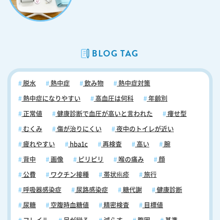
BLOG TAG
脱水
熱中症
飲み物
熱中症対策
熱中症になりやすい
高血圧は何科
年齢別
正常値
健康診断で血圧が高いと言われた
痩せ型
むくみ
傷が治りにくい
夜中のトイレが近い
疲れやすい
hba1c
再検査
高い
腕
背中
画像
ピリピリ
喉の痛み
顔
公費
ワクチン接種
帯状疱疹
旅行
呼吸器感染症
尿路感染症
糖代謝
健康診断
尿糖
空腹時血糖値
精密検査
目標値