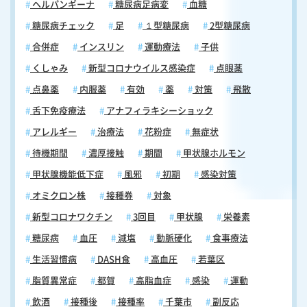
ヘルパンギーナ
糖尿病足病変
血糖
糖尿病チェック
足
１型糖尿病
2型糖尿病
合併症
インスリン
運動療法
子供
くしゃみ
新型コロナウイルス感染症
点眼薬
点鼻薬
内服薬
有効
薬
対策
飛散
舌下免疫療法
アナフィラキシーショック
アレルギー
治療法
花粉症
無症状
待機期間
濃厚接触
期間
甲状腺ホルモン
甲状腺機能低下症
風邪
初期
感染対策
オミクロン株
接種券
対象
新型コロナワクチン
3回目
甲状腺
栄養素
糖尿病
血圧
減塩
動脈硬化
食事療法
生活習慣病
DASH食
高血圧
若葉区
脂質異常症
都賀
高脂血症
感染
運動
飲酒
接種後
接種率
千葉市
副反応