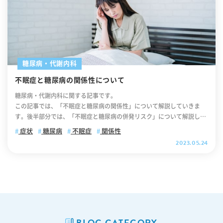
糖尿病・代謝内科
不眠症と糖尿病の関係性について
糖尿病・代謝内科に関する記事です。
この記事では、「不眠症と糖尿病の関係性」について解説していきま
す。後半部分では、「不眠症と糖尿病の併発リスク」について解説して
いますので、ぜひ最後までご覧ください。 .cv_box { text-align: cente
症状
糖尿病
不眠症
関係性
r; } .cv_box a{ text-decoration: none !important; color: #fff !importa
2023.05.24
nt; width: 100%; max-width: 400px; padding: 10px 30px; border-ra
dius: 35px; border: 2px solid #fff; background-color: #ffb800; box-s
hadow: 0 0 10pxrgb(0 0 0 / 10%); position: relative; text-align: cent
er; font-size: 18px; letter-spacing: 0.05em; line-height: 1.3; margin:
0 auto 40px; text-decoration: none; } .cv_box a:after { content: ""; p
osition: absolute; top: 52%; -webkit-transform: translateY(-50%); tr
ansform: translateY(-50%); right: 10px; background-image: url("htt
BLOG CATEGORY
ps://itaya-naika.co.jp/static/user/images/common/icon_link_w.sv