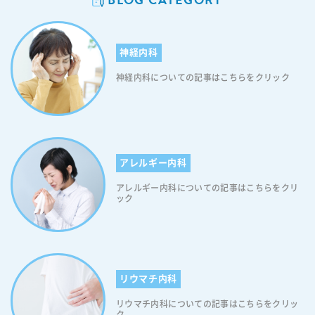
g"); width: 15px; height: 15px; background-size: contain; display: in
line-block; } 【目次】 不眠症と糖尿病の症状 睡眠障害が糖尿病に与え
る影響について 不眠が糖尿病に与える影響について 糖尿病症状が不眠
神経内科
症に与える影響とは 糖尿病患者さんに起こり得る眠気のメカニズム 体
内時計の乱れがもたらす影響 不眠症と糖尿病の併発リスク 不眠症、糖
神経内科についての記事はこちらをクリック
尿病についていつでもご相談ください 不眠症と糖尿病の症状 不眠症と
糖尿病の症状の症状は、次の通りです。 ＜不眠症の症状＞ 不眠症と
は、入眠困難、中途覚醒、早朝覚醒、熟睡障害によって、その人にとっ
て必要な睡眠時間が十分に取れないことや“睡眠の質”が低下すること
で、日中に倦怠感・意欲低下・集中力低下・食欲低下などの不調が出現
する病気です。不眠は、眠気、倦怠感、集中力低下、抑うつや不安など
アレルギー内科
の精神症状を引き起こし、その結果として生産性の低下、交通事故の増
アレルギー内科についての記事はこちらをクリ
加など、様々な人的及び社会経済的損失をもたらすと考えられておりま
ック
す。したがって、「睡眠が浅い」「寝付けない」など、睡眠に関して気
になる症状がある方は、早い段階で医療機関に相談することをお勧めし
ます。なお、日本においては約5人に1人が不眠の症状で悩んでいると言
われております。詳しくは「不眠症 - e-ヘルスネット - 厚生労働省」を
ご覧ください。 ＜糖尿病の症状＞ 糖尿病はインスリンが十分に働かな
いために、血液中を流れるブドウ糖という糖が増えてしまう病気です。
リウマチ内科
血糖の濃度が何年間も高いままで放置されると血管が傷つきます。そし
リウマチ内科についての記事はこちらをクリッ
て将来的に心臓病や、失明、腎不全といった、より重い病気につながり
ク