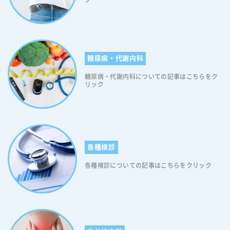
ます。そのため糖尿病の症状が見られた際には放置せず、速やかに糖尿
病専門医による診察を受けることが大切です。なお糖尿病は、症状の自
覚が難しい病気です。血糖値が少し高い段階では、自覚する症状はほぼ
ありません。しかし高血糖のままある程度の時間が経過すると、次のよ
うな症状が現れてきます。 糖尿病の初期症状 ・立ちくらみ ・全身の倦
糖尿病・代謝内科
怠感、疲労感 ・喉が渇いて沢山の水がほしくなる ・手足のしびれ、冷
え、むくみ ・皮膚のかゆみ、乾燥 ・目がかすむ ・視力の低下 ・やけど
糖尿病・代謝内科についての記事はこちらをク
の痛みを感じにくい ・食べているのに痩せる ・残尿感がある ・尿の臭
リック
いが気になる 睡眠障害が糖尿病に与える影響について 睡眠障害は、糖
尿病と密接な関係があることが研究で示されています。「不眠症」や
「睡眠時無呼吸症候群」などの睡眠障害は、「血糖コントロールの悪
化」や「インスリン抵抗性の増加」を引き起こす可能性があります。ま
た、睡眠障害はストレスホルモンの分泌を増加させ、炎症反応を促進す
ることもあります。炎症反応の亢進は、インスリンの効果を妨げ、血糖
各種検診
値の上昇に寄与する可能性があるため、注意が必要です。なお、睡眠障
各種検診についての記事はこちらをクリック
害は様々な要因が組み合わさることで糖尿病の発症や進行を加速させる
可能性があります。したがって、睡眠の質と量を適切に管理すること
は、糖尿病管理の重要な要素と言えます。 不眠が糖尿病に与える影響
について 不眠は糖尿病に多様な影響を及ぼします。糖尿病のない人々に
おいても、睡眠不足になると交感神経が刺激され、コルチゾールの分泌
が増えてインスリン抵抗性が高まると報告されています。また、不眠に