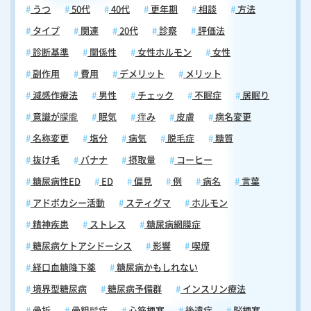
うつ
50代
40代
更年期
相談
方法
タイプ
関連
20代
診察
評価法
診断基準
関係性
女性ホルモン
女性
副作用
費用
デメリット
メリット
減感作療法
男性
チェック
不眠症
居眠り
意識が朦朧
眠気
痒み
皮膚
病名変更
名称変更
塩分
病気
脱毛症
糖質
抜け毛
バナナ
摂取量
コーヒー
糖尿病性ED
ED
偏見
例
病名
言葉
アドボカシー活動
スティグマ
ホルモン
精神疾患
ストレス
糖尿病網膜症
糖尿病ケトアシドーシス
影響
喫煙
経口血糖降下薬
糖尿病かもしれない
境界型糖尿病
糖尿病予備群
インスリン療法
骨折
骨粗鬆症
心筋梗塞
後遺症
脳梗塞