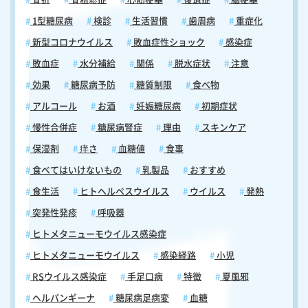
1型糖尿病
検診
生活習慣
歯周病
重症化
新型コロナウイルス
敗血症性ショック
感染症
敗血症
水分補給
関係
脱水症状
注意
効果
糖尿病予防
糖質制限
食べ物
アルコール
お酒
妊娠糖尿病
初期症状
慢性合併症
糖尿病腎症
理由
スキンケア
保湿剤
痒さ
血糖値
食事
食べてはいけないもの
乳製品
おすすめ
食生活
ヒトヘルペスウイルス
ウイルス
発熱
突発性発疹
呼吸器
ヒトメタニューモウイルス感染症
ヒトメタニューモウイルス
感染経路
小児
RSウイルス感染症
手足口病
特徴
夏風邪
ヘルパンギーナ
糖尿病足病変
血糖