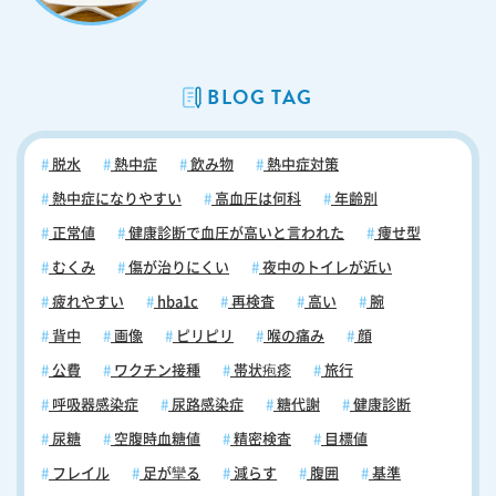
関係があり、互いに影響し合うことが知られています。そのため、糖尿
病専門外来を受診している患者さんのうち、約40％が不眠に悩んでいる
と報告されています。糖尿病では、合併症による神経障害や高血糖によ
る多飲・多尿などの身体的要素が不眠を引き起こすことがあります。一
BLOG TAG
方、睡眠時間が不足している場合には、耐糖能異常が多いことも報告さ
れております。このようなことから血糖コントロール不良の糖尿病で
は、睡眠障害と高血糖が負のサイクルを形成する可能性が考えられてい
脱水
熱中症
飲み物
熱中症対策
ます。 不眠症、糖尿病についていつでもご相談ください 糖尿病は自覚
症状のないままに進行し、将来的に心臓病や失明、腎不全など、より重
熱中症になりやすい
高血圧は何科
年齢別
篤な合併症を引き起こす可能性があります。そのため、決して放置して
正常値
健康診断で血圧が高いと言われた
痩せ型
はなりません。糖尿病の可能性が指摘された方や、日常生活の乱れによ
むくみ
傷が治りにくい
夜中のトイレが近い
り「糖尿病の症状かもしれない…」と感じている方は、できるだけ早く
医療機関を受診してください。また、不眠症にも注意が必要です。不眠
疲れやすい
hba1c
再検査
高い
腕
症と糖尿病は密接に関連しており、互いに影響し合うことが知られてい
背中
画像
ピリピリ
喉の痛み
顔
ます。睡眠障害がある場合、血糖コントロールが難しくなり、糖尿病の
管理に悪影響を及ぼす可能性がありますので、不眠症に悩んでいる方も
公費
ワクチン接種
帯状疱疹
旅行
積極的に医療機関を受診してください。なお、当院では「糖尿病」や
呼吸器感染症
尿路感染症
糖代謝
健康診断
「不眠症」の診療を行っております。糖尿病の症状について悩んでいる
方、あるいは不眠症の症状にお心当たりのある方などいらっしゃいまし
尿糖
空腹時血糖値
精密検査
目標値
たら、まずお気軽にご相談ください。 当日の順番予約はこちらから
フレイル
足が攣る
減らす
腹囲
基準