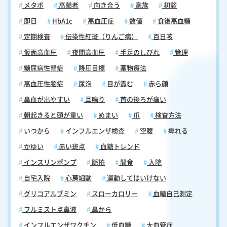
メタボ
高齢者
向き合う
家族
初診
即日
HbA1c
高血圧症
数値
食後高血糖
定期検査
伝染性紅斑（りんご病）
百日咳
仮面高血圧
夜間高血圧
手足のしびれ
管理
糖尿病性腎症
降圧目標
薬物療法
高血圧性脳症
尿泡
目が霞む
赤ら顔
鼻血が出やすい
耳鳴り
首の後ろが痛い
朝起きると頭が重い
めまい
爪
検査方法
いつから
インフルエンザ検査
空腹
痺れる
かゆい
赤い斑点
血糖トレンド
インスリンポンプ
脈拍
間食
入院
自宅入院
心房細動
運動してはいけない
グリコアルブミン
スローカロリー
血糖自己測定
フルミスト点鼻液
鼻から
インフルエンザワクチン
低血糖
大血管症