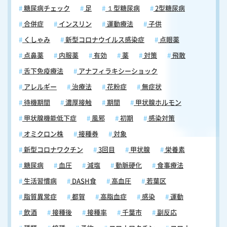
糖尿病チェック
足
１型糖尿病
2型糖尿病
合併症
インスリン
運動療法
子供
くしゃみ
新型コロナウイルス感染症
点眼薬
点鼻薬
内服薬
有効
薬
対策
飛散
舌下免疫療法
アナフィラキシーショック
アレルギー
治療法
花粉症
無症状
待機期間
濃厚接触
期間
甲状腺ホルモン
甲状腺機能低下症
風邪
初期
感染対策
オミクロン株
接種券
対象
新型コロナワクチン
3回目
甲状腺
栄養素
糖尿病
血圧
減塩
動脈硬化
食事療法
生活習慣病
DASH食
高血圧
若葉区
脂質異常症
都賀
高脂血症
感染
運動
飲酒
接種後
接種率
千葉市
副反応