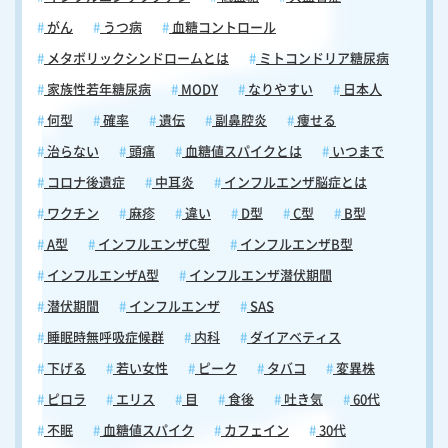
がん
うつ病
血糖コントロール
メタボリックシンドロームとは
ミトコンドリア糖尿病
家族性若年糖尿病
MODY
なりやすい
日本人
何型
確率
遺伝
副鼻腔炎
痩せる
治らない
頭痛
血糖値スパイクとは
いつまで
コロナ後遺症
中耳炎
インフルエンザ脳症とは
ワクチン
麻疹
違い
D型
C型
B型
A型
インフルエンザC型
インフルエンザB型
インフルエンザA型
インフルエンザ潜伏期間
潜伏期間
インフルエンザ
SAS
睡眠時無呼吸症候群
内科
ダイアベティス
下げる
若い女性
ピーク
タバコ
変異株
ピロラ
エリス
目
食後
吐き気
60代
不眠
血糖値スパイク
カフェイン
30代