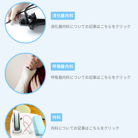
が不足してしまい、眠気が起こります。これが、糖尿病患者さんに起こ
り得る眠気のメカニズムになります。なお、日中の強い眠気は、糖尿病
消化器内科
だけでなく、そのほかの病気や「生活習慣」によっても引き起こされま
す。例えば、睡眠時に無呼吸になり睡眠の質が低下する「睡眠時無呼吸
消化器内科についての記事はこちらをクリック
症候群」や突然強い眠気に襲われてしまう「ナルコレプシー」といった
病気です。また、寝る直前までパソコンやスマートフォンをいじってい
たり、そもそも睡眠時間が少ないといった生活習慣なども眠気の原因に
なります。ですので、「糖尿病だから眠気が強いのだろう…」と考える
のではなく、眠気に強い悩みがあれば医師にしっかりと相談してくださ
い。 体内時計の乱れがもたらす影響 人間の体には、ほぼ24時間周期の
呼吸器内科
体内時計があり、体温や血圧、ホルモン分泌などを調整しています。し
かし、睡眠障害が起きると体内時計が乱れ、様々な機能に影響が及びま
呼吸器内科についての記事はこちらをクリック
す。まず、睡眠障害によって体と脳が十分に休まらず、糖分を細胞に取
り込むためのインスリンへの反応が低下します。また、ホルモンバラン
スも変化し、交感神経に働きかけるコルチゾールやノルアドレナリンな
どのホルモンが増加します。これにより、高血圧や高血糖といった症状
が引き起こされます。一方で、食欲を制御するレプチンというホルモン
は睡眠不足によって分泌が低下し、空腹感が増すため、食事のコントロ
内科
ールが難しくなります。つまり、糖尿病によって睡眠障害が起きると、
内科についての記事はこちらをクリック
血圧や血糖値が上昇し、糖尿病の症状が悪化するという悪循環に陥って
しまうのです。 不眠症と糖尿病の併発リスク 不眠症と糖尿病は密接な