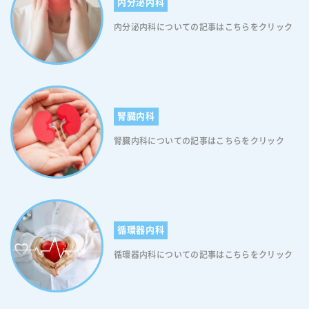
内分泌内科
より、食欲を抑制するホルモンであるレプチンが減少し、食欲を刺激す
るホルモンであるグレリンが増加するという研究結果もあります。これ
内分泌内科についての記事はこちらをクリック
により生じる食欲増進は血糖コントロールに当然不利に働きますので、
これにより生じる食欲増進は血糖コントロールに当然不利に働きますの
で、適切な睡眠を確保することは糖尿病予防や管理において重要な要素
と言えます。 糖尿病症状が不眠症に与える影響とは 糖尿病は不眠症に
様々な影響を与える可能性があります。まず、高血糖状態が持続する
と、夜間の頻尿や喉の渇きが生じ、眠りを妨げることがあります。ま
腎臓内科
た、糖尿病に伴う神経障害（神経症状）は、足のしびれや痛みを引き起
こし、就寝時の快適さや眠りの質に悪影響を及ぼすことがあります。さ
腎臓内科についての記事はこちらをクリック
らに、糖尿病患者さんは血糖コントロールのためにインスリンや薬物を
使用することがありますが、これらの治療は低血糖（低血糖症）を引き
起こす可能性があります。低血糖症は夜間に起こることがあり、悪夢や
夜間覚醒を引き起こすことがありますので、注意が必要です。糖尿病が
不眠症に与える影響は、生活の質を低下させるだけでなく、血糖コント
ロールの悪化や合併症のリスクを増加させる可能性があります。そのた
循環器内科
め、糖尿病患者さんは睡眠の問題に真剣に取り組み、適切な治療やライ
フスタイルの改善を検討することが重要です。 糖尿病患者さんに起こ
循環器内科についての記事はこちらをクリック
り得る眠気のメカニズム 糖尿病患者さんは、血糖値を下げる薬や「イン
スリン注射薬」を使って血糖値をコントロールするわけですが、インス
リン注射薬や飲み薬が効きすぎてしまって、必要以上に血糖値が下がっ
てしまうことがあります。低血糖状態になると脳に供給されるブドウ糖