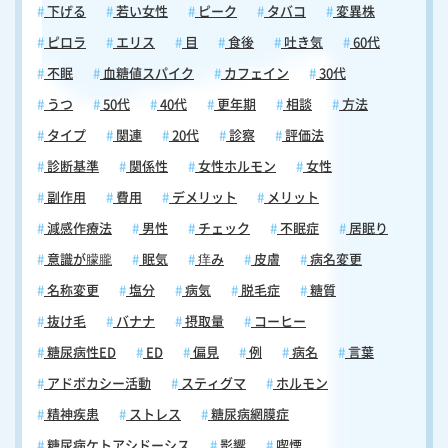
下げる
若い女性
ピーク
タバコ
変異株
ピロラ
エリス
目
食後
吐き気
60代
不眠
血糖値スパイク
カフェイン
30代
うつ
50代
40代
更年期
相談
方法
タイプ
関連
20代
診察
評価法
診断基準
関係性
女性ホルモン
女性
副作用
費用
デメリット
メリット
減感作療法
男性
チェック
不眠症
居眠り
意識が朦朧
眠気
痒み
皮膚
病名変更
名称変更
塩分
病気
脱毛症
糖質
抜け毛
バナナ
摂取量
コーヒー
糖尿病性ED
ED
偏見
例
病名
言葉
アドボカシー活動
スティグマ
ホルモン
精神疾患
ストレス
糖尿病網膜症
糖尿病ケトアシドーシス
影響
喫煙