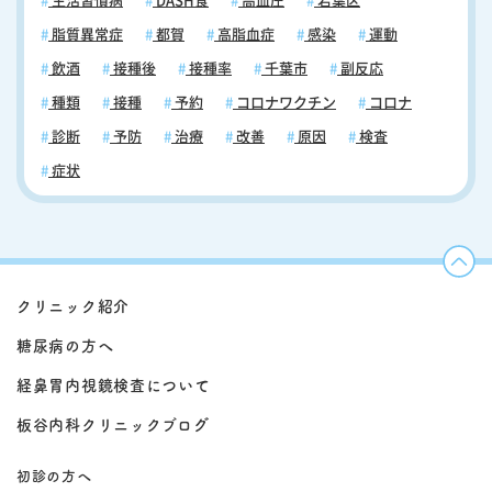
生活習慣病
DASH食
高血圧
若葉区
脂質異常症
都賀
高脂血症
感染
運動
飲酒
接種後
接種率
千葉市
副反応
種類
接種
予約
コロナワクチン
コロナ
診断
予防
治療
改善
原因
検査
症状
クリニック紹介
糖尿病の方へ
経鼻胃内視鏡検査について
板谷内科クリニックブログ
初診の方へ