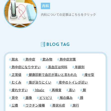
内科
内科についての記事はこちらをクリック
BLOG TAG
脱水
熱中症
飲み物
熱中症対策
熱中症になりやすい
高血圧は何科
年齢別
正常値
健康診断で血圧が高いと言われた
痩せ型
むくみ
傷が治りにくい
夜中のトイレが近い
疲れやすい
hba1c
再検査
高い
腕
背中
画像
ピリピリ
喉の痛み
顔
公費
ワクチン接種
帯状疱疹
旅行