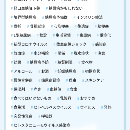
経口血糖降下薬
糖尿病かもしれない
境界型糖尿病
糖尿病予備群
インスリン療法
骨折
骨粗鬆症
心筋梗塞
後遺症
脳梗塞
1型糖尿病
検診
生活習慣
歯周病
重症化
新型コロナウイルス
敗血症性ショック
感染症
敗血症
水分補給
関係
脱水症状
注意
効果
糖尿病予防
糖質制限
食べ物
アルコール
お酒
妊娠糖尿病
初期症状
慢性合併症
糖尿病腎症
理由
スキンケア
保湿剤
痒さ
血糖値
食事
食べてはいけないもの
乳製品
おすすめ
食生活
ヒトヘルペスウイルス
ウイルス
発熱
突発性発疹
呼吸器
ヒトメタニューモウイルス感染症