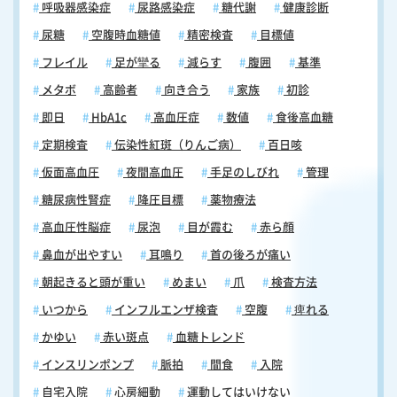
呼吸器感染症
尿路感染症
糖代謝
健康診断
尿糖
空腹時血糖値
精密検査
目標値
フレイル
足が攣る
減らす
腹囲
基準
メタボ
高齢者
向き合う
家族
初診
即日
HbA1c
高血圧症
数値
食後高血糖
定期検査
伝染性紅斑（りんご病）
百日咳
仮面高血圧
夜間高血圧
手足のしびれ
管理
糖尿病性腎症
降圧目標
薬物療法
高血圧性脳症
尿泡
目が霞む
赤ら顔
鼻血が出やすい
耳鳴り
首の後ろが痛い
朝起きると頭が重い
めまい
爪
検査方法
いつから
インフルエンザ検査
空腹
痺れる
かゆい
赤い斑点
血糖トレンド
インスリンポンプ
脈拍
間食
入院
自宅入院
心房細動
運動してはいけない