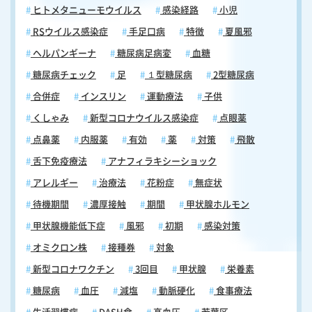
ヒトメタニューモウイルス
感染経路
小児
RSウイルス感染症
手足口病
特徴
夏風邪
ヘルパンギーナ
糖尿病足病変
血糖
糖尿病チェック
足
１型糖尿病
2型糖尿病
合併症
インスリン
運動療法
子供
くしゃみ
新型コロナウイルス感染症
点眼薬
点鼻薬
内服薬
有効
薬
対策
飛散
舌下免疫療法
アナフィラキシーショック
アレルギー
治療法
花粉症
無症状
待機期間
濃厚接触
期間
甲状腺ホルモン
甲状腺機能低下症
風邪
初期
感染対策
オミクロン株
接種券
対象
新型コロナワクチン
3回目
甲状腺
栄養素
糖尿病
血圧
減塩
動脈硬化
食事療法