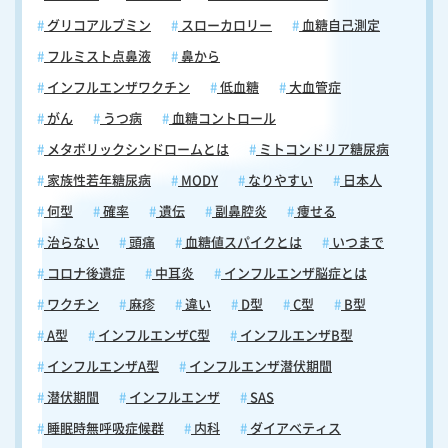
グリコアルブミン
スローカロリー
血糖自己測定
フルミスト点鼻液
鼻から
インフルエンザワクチン
低血糖
大血管症
がん
うつ病
血糖コントロール
メタボリックシンドロームとは
ミトコンドリア糖尿病
家族性若年糖尿病
MODY
なりやすい
日本人
何型
確率
遺伝
副鼻腔炎
痩せる
治らない
頭痛
血糖値スパイクとは
いつまで
コロナ後遺症
中耳炎
インフルエンザ脳症とは
ワクチン
麻疹
違い
D型
C型
B型
A型
インフルエンザC型
インフルエンザB型
インフルエンザA型
インフルエンザ潜伏期間
潜伏期間
インフルエンザ
SAS
睡眠時無呼吸症候群
内科
ダイアベティス