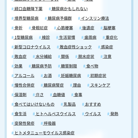
経口血糖降下薬
糖尿病かもしれない
境界型糖尿病
糖尿病予備群
インスリン療法
骨折
骨粗鬆症
心筋梗塞
後遺症
脳梗塞
1型糖尿病
検診
生活習慣
歯周病
重症化
新型コロナウイルス
敗血症性ショック
感染症
敗血症
水分補給
関係
脱水症状
注意
効果
糖尿病予防
糖質制限
食べ物
アルコール
お酒
妊娠糖尿病
初期症状
慢性合併症
糖尿病腎症
理由
スキンケア
保湿剤
痒さ
血糖値
食事
食べてはいけないもの
乳製品
おすすめ
食生活
ヒトヘルペスウイルス
ウイルス
発熱
突発性発疹
呼吸器
ヒトメタニューモウイルス感染症