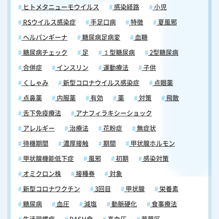
ヒトメタニューモウイルス
感染経路
小児
RSウイルス感染症
手足口病
特徴
夏風邪
ヘルパンギーナ
糖尿病足病変
血糖
糖尿病チェック
足
１型糖尿病
2型糖尿病
合併症
インスリン
運動療法
子供
くしゃみ
新型コロナウイルス感染症
点眼薬
点鼻薬
内服薬
有効
薬
対策
飛散
舌下免疫療法
アナフィラキシーショック
アレルギー
治療法
花粉症
無症状
待機期間
濃厚接触
期間
甲状腺ホルモン
甲状腺機能低下症
風邪
初期
感染対策
オミクロン株
接種券
対象
新型コロナワクチン
3回目
甲状腺
栄養素
糖尿病
血圧
減塩
動脈硬化
食事療法