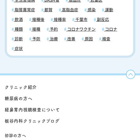
生活習慣病
DASH食
高血圧
若葉区
脂質異常症
都賀
高脂血症
感染
運動
飲酒
接種後
接種率
千葉市
副反応
種類
接種
予約
コロナワクチン
コロナ
診断
予防
治療
改善
原因
検査
症状
クリニック紹介
糖尿病の方へ
経鼻胃内視鏡検査について
板谷内科クリニックブログ
初診の方へ