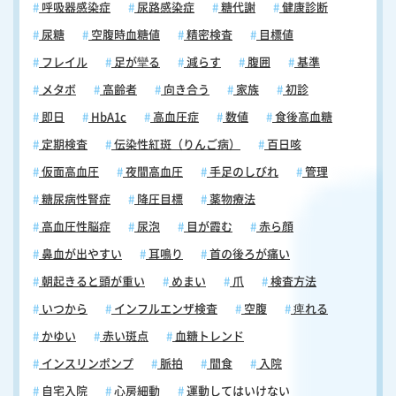
呼吸器感染症
尿路感染症
糖代謝
健康診断
尿糖
空腹時血糖値
精密検査
目標値
フレイル
足が攣る
減らす
腹囲
基準
メタボ
高齢者
向き合う
家族
初診
即日
HbA1c
高血圧症
数値
食後高血糖
定期検査
伝染性紅斑（りんご病）
百日咳
仮面高血圧
夜間高血圧
手足のしびれ
管理
糖尿病性腎症
降圧目標
薬物療法
高血圧性脳症
尿泡
目が霞む
赤ら顔
鼻血が出やすい
耳鳴り
首の後ろが痛い
朝起きると頭が重い
めまい
爪
検査方法
いつから
インフルエンザ検査
空腹
痺れる
かゆい
赤い斑点
血糖トレンド
インスリンポンプ
脈拍
間食
入院
自宅入院
心房細動
運動してはいけない