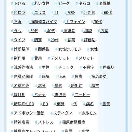
下げる
若い女性
ピーク
タバコ
変異株
ピロラ
エリス
目
食後
吐き気
60代
不眠
血糖値スパイク
カフェイン
30代
うつ
50代
40代
更年期
相談
方法
タイプ
関連
20代
診察
評価法
診断基準
関係性
女性ホルモン
女性
副作用
費用
デメリット
メリット
減感作療法
男性
チェック
不眠症
居眠り
意識が朦朧
眠気
痒み
皮膚
病名変更
名称変更
塩分
病気
脱毛症
糖質
抜け毛
バナナ
摂取量
コーヒー
糖尿病性ED
ED
偏見
例
病名
言葉
アドボカシー活動
スティグマ
ホルモン
精神疾患
ストレス
糖尿病網膜症
糖尿病ケトアシドーシス
影響
喫煙