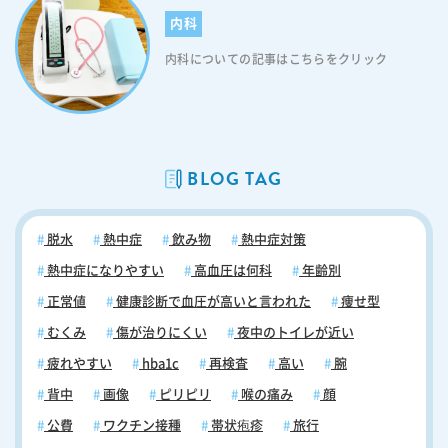
内科
内科についての記事はこちらをクリック
BLOG TAG
脱水
熱中症
飲み物
熱中症対策
熱中症になりやすい
高血圧は何科
年齢別
正常値
健康診断で血圧が高いと言われた
痩せ型
むくみ
傷が治りにくい
夜中のトイレが近い
疲れやすい
hba1c
再検査
高い
腕
背中
画像
ピリピリ
喉の痛み
顔
公費
ワクチン接種
帯状疱疹
旅行