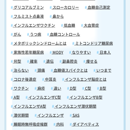
グリコアルブミン
スローカロリー
血糖自己測定
フルミスト点鼻液
鼻から
インフルエンザワクチン
低血糖
大血管症
がん
うつ病
血糖コントロール
メタボリックシンドロームとは
ミトコンドリア糖尿病
家族性若年糖尿病
MODY
なりやすい
日本人
何型
確率
遺伝
副鼻腔炎
痩せる
治らない
頭痛
血糖値スパイクとは
いつまで
コロナ後遺症
中耳炎
インフルエンザ脳症とは
ワクチン
麻疹
違い
D型
C型
B型
A型
インフルエンザC型
インフルエンザB型
インフルエンザA型
インフルエンザ潜伏期間
潜伏期間
インフルエンザ
SAS
睡眠時無呼吸症候群
内科
ダイアベティス