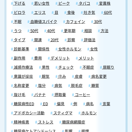
下げる
若い女性
ピーク
タバコ
変異株
ピロラ
エリス
目
食後
吐き気
60代
不眠
血糖値スパイク
カフェイン
30代
うつ
50代
40代
更年期
相談
方法
タイプ
関連
20代
診察
評価法
診断基準
関係性
女性ホルモン
女性
副作用
費用
デメリット
メリット
減感作療法
男性
チェック
不眠症
居眠り
意識が朦朧
眠気
痒み
皮膚
病名変更
名称変更
塩分
病気
脱毛症
糖質
抜け毛
バナナ
摂取量
コーヒー
糖尿病性ED
ED
偏見
例
病名
言葉
アドボカシー活動
スティグマ
ホルモン
精神疾患
ストレス
糖尿病網膜症
糖尿病ケトアシドーシス
影響
喫煙