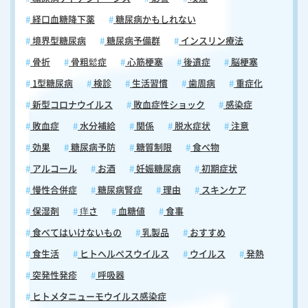
経口血糖降下薬
糖尿病かもしれない
境界型糖尿病
糖尿病予備群
インスリン療法
骨折
骨粗鬆症
心筋梗塞
後遺症
脳梗塞
1型糖尿病
検診
生活習慣
歯周病
重症化
新型コロナウイルス
敗血症性ショック
感染症
敗血症
水分補給
関係
脱水症状
注意
効果
糖尿病予防
糖質制限
食べ物
アルコール
お酒
妊娠糖尿病
初期症状
慢性合併症
糖尿病腎症
理由
スキンケア
保湿剤
痒さ
血糖値
食事
食べてはいけないもの
乳製品
おすすめ
食生活
ヒトヘルペスウイルス
ウイルス
発熱
突発性発疹
呼吸器
ヒトメタニューモウイルス感染症