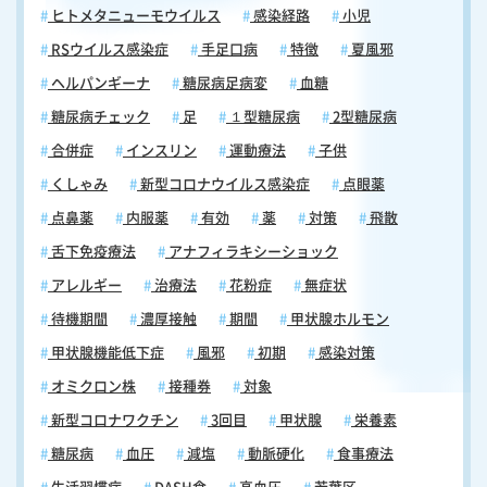
ヒトメタニューモウイルス
感染経路
小児
RSウイルス感染症
手足口病
特徴
夏風邪
ヘルパンギーナ
糖尿病足病変
血糖
糖尿病チェック
足
１型糖尿病
2型糖尿病
合併症
インスリン
運動療法
子供
くしゃみ
新型コロナウイルス感染症
点眼薬
点鼻薬
内服薬
有効
薬
対策
飛散
舌下免疫療法
アナフィラキシーショック
アレルギー
治療法
花粉症
無症状
待機期間
濃厚接触
期間
甲状腺ホルモン
甲状腺機能低下症
風邪
初期
感染対策
オミクロン株
接種券
対象
新型コロナワクチン
3回目
甲状腺
栄養素
糖尿病
血圧
減塩
動脈硬化
食事療法