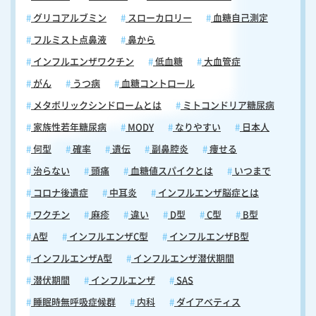
グリコアルブミン
スローカロリー
血糖自己測定
フルミスト点鼻液
鼻から
インフルエンザワクチン
低血糖
大血管症
がん
うつ病
血糖コントロール
メタボリックシンドロームとは
ミトコンドリア糖尿病
家族性若年糖尿病
MODY
なりやすい
日本人
何型
確率
遺伝
副鼻腔炎
痩せる
治らない
頭痛
血糖値スパイクとは
いつまで
コロナ後遺症
中耳炎
インフルエンザ脳症とは
ワクチン
麻疹
違い
D型
C型
B型
A型
インフルエンザC型
インフルエンザB型
インフルエンザA型
インフルエンザ潜伏期間
潜伏期間
インフルエンザ
SAS
睡眠時無呼吸症候群
内科
ダイアベティス