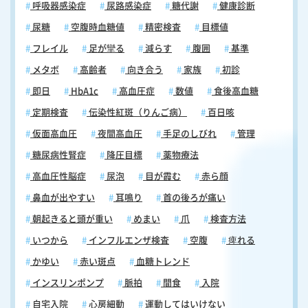
呼吸器感染症
尿路感染症
糖代謝
健康診断
尿糖
空腹時血糖値
精密検査
目標値
フレイル
足が攣る
減らす
腹囲
基準
メタボ
高齢者
向き合う
家族
初診
即日
HbA1c
高血圧症
数値
食後高血糖
定期検査
伝染性紅斑（りんご病）
百日咳
仮面高血圧
夜間高血圧
手足のしびれ
管理
糖尿病性腎症
降圧目標
薬物療法
高血圧性脳症
尿泡
目が霞む
赤ら顔
鼻血が出やすい
耳鳴り
首の後ろが痛い
朝起きると頭が重い
めまい
爪
検査方法
いつから
インフルエンザ検査
空腹
痺れる
かゆい
赤い斑点
血糖トレンド
インスリンポンプ
脈拍
間食
入院
自宅入院
心房細動
運動してはいけない