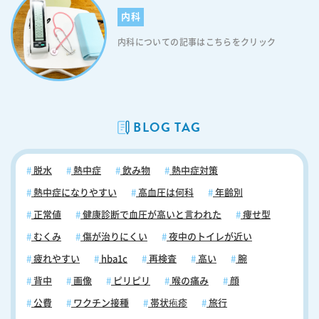
内科
内科についての記事はこちらをクリック
BLOG TAG
脱水
熱中症
飲み物
熱中症対策
熱中症になりやすい
高血圧は何科
年齢別
正常値
健康診断で血圧が高いと言われた
痩せ型
むくみ
傷が治りにくい
夜中のトイレが近い
疲れやすい
hba1c
再検査
高い
腕
背中
画像
ピリピリ
喉の痛み
顔
公費
ワクチン接種
帯状疱疹
旅行