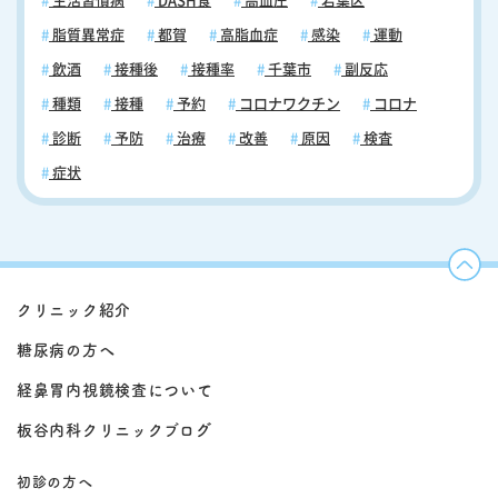
生活習慣病
DASH食
高血圧
若葉区
脂質異常症
都賀
高脂血症
感染
運動
飲酒
接種後
接種率
千葉市
副反応
種類
接種
予約
コロナワクチン
コロナ
診断
予防
治療
改善
原因
検査
症状
クリニック紹介
糖尿病の方へ
経鼻胃内視鏡検査について
板谷内科クリニックブログ
初診の方へ