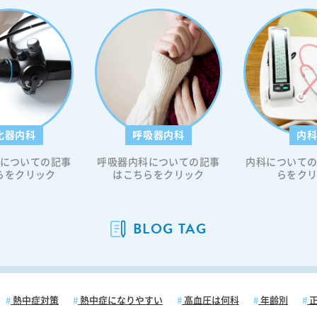
化器内科
呼吸器内科
内
についての記事
呼吸器内科についての記事
内科について
らをクリック
はこちらをクリック
らをク
BLOG TAG
熱中症対策
熱中症になりやすい
高血圧は何科
年齢別
正