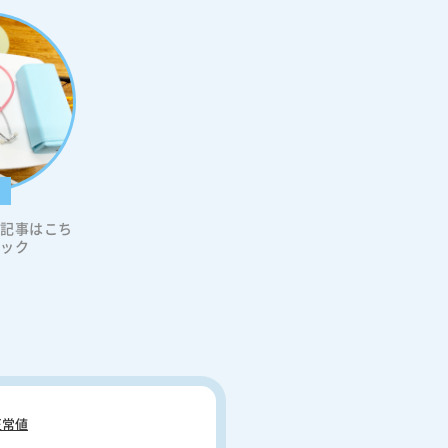
科
の記事はこち
リック
常値