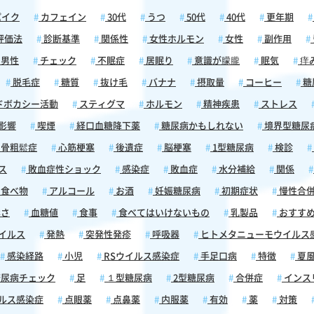
パイク
カフェイン
30代
うつ
50代
40代
更年期
評価法
診断基準
関係性
女性ホルモン
女性
副作用
男性
チェック
不眠症
居眠り
意識が朦朧
眠気
痒
脱毛症
糖質
抜け毛
バナナ
摂取量
コーヒー
糖
ドボカシー活動
スティグマ
ホルモン
精神疾患
ストレス
影響
喫煙
経口血糖降下薬
糖尿病かもしれない
境界型糖尿
骨粗鬆症
心筋梗塞
後遺症
脳梗塞
1型糖尿病
検診
ス
敗血症性ショック
感染症
敗血症
水分補給
関係
食べ物
アルコール
お酒
妊娠糖尿病
初期症状
慢性合
さ
血糖値
食事
食べてはいけないもの
乳製品
おすす
イルス
発熱
突発性発疹
呼吸器
ヒトメタニューモウイルス
感染経路
小児
RSウイルス感染症
手足口病
特徴
夏
尿病チェック
足
１型糖尿病
2型糖尿病
合併症
インス
ルス感染症
点眼薬
点鼻薬
内服薬
有効
薬
対策