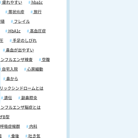
疲れやすい
hba1c
帯状疱疹
旅行
標値
フレイル
HbA1c
高血圧症
圧
手足のしびれ
鼻血が出やすい
ンフルエンザ検査
空腹
自宅入院
心房細動
鼻から
リックシンドロームとは
遺伝
副鼻腔炎
ンフルエンザ脳症とは
ザB型
呼吸症候群
内科
目
食後
吐き気