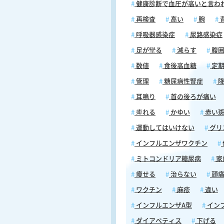
健康診断で血圧が高いと言わ
再検査
高い
腕
呼吸器感染症
尿路感染症
足が攣る
減らす
腹
数値
食後高血糖
定期
管理
糖尿病性腎症
降
耳鳴り
首の後ろが痛い
痺れる
かゆい
赤い
運動してはいけない
グリ
インフルエンザワクチン
ミトコンドリア糖尿病
家
痩せる
治らない
頭
ワクチン
麻疹
違い
インフルエンザA型
イン
ダイアベティス
下げる