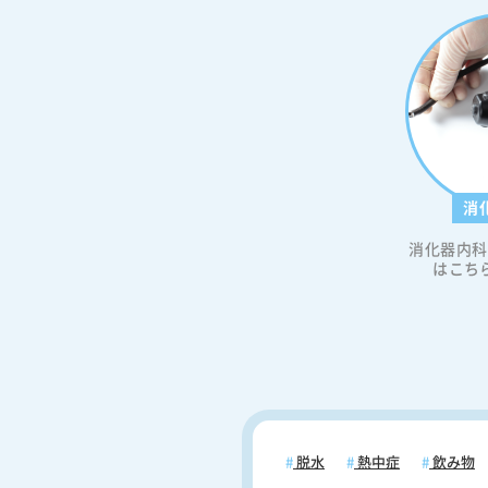
消
消化器内科
はこち
脱水
熱中症
飲み物