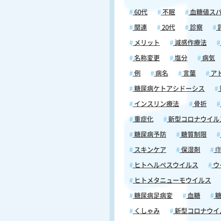
60代
不眠
血糖値ス
関連
20代
診察
メリット
減感作療法
名称変更
塩分
病気
例
病名
言葉
ア
糖尿病ケトアシドーシス
インスリン療法
骨折
重症化
新型コロナウイル
糖尿病予防
糖質制限
スキンケア
保湿剤
痒
ヒトヘルペスウイルス
ウ
ヒトメタニューモウイルス
糖尿病足病変
血糖
糖
くしゃみ
新型コロナウイ