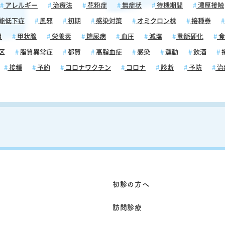
アレルギー
治療法
花粉症
無症状
待機期間
濃厚接触
能低下症
風邪
初期
感染対策
オミクロン株
接種券
目
甲状腺
栄養素
糖尿病
血圧
減塩
動脈硬化
食
区
脂質異常症
都賀
高脂血症
感染
運動
飲酒
接種
予約
コロナワクチン
コロナ
診断
予防
治
初診の方へ
訪問診療