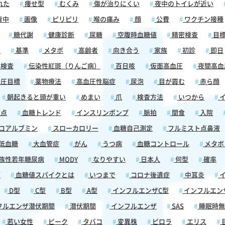
れた
痩せ型
むくみ
傷が治りにくい
夜中のトイレが近い
背中
画像
ピリピリ
喉の痛み
顔
公費
ワクチン接種
糖代謝
健康診断
尿糖
空腹時血糖値
精密検査
目
囲
基準
メタボ
高齢者
向き合う
家族
初診
即日
検査
伝染性紅斑（りんご病）
百日咳
仮面高血圧
夜間高血
圧目標
薬物療法
高血圧性脳症
尿泡
目が霞む
赤ら顔
朝起きると頭が重い
めまい
爪
検査方法
いつから
イ
斑点
血糖トレンド
インスリンポンプ
脈拍
間食
入院
コアルブミン
スローカロリー
血糖自己測定
フルミスト点鼻液
低血糖
大血管症
がん
うつ病
血糖コントロール
メタボ
族性若年糖尿病
MODY
なりやすい
日本人
何型
確率
痛
血糖値スパイクとは
いつまで
コロナ後遺症
中耳炎
イ
D型
C型
B型
A型
インフルエンザC型
インフルエン
フルエンザ潜伏期間
潜伏期間
インフルエンザ
SAS
睡眠時無
若い女性
ピーク
タバコ
変異株
ピロラ
エリス