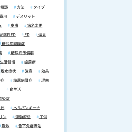
相談
方法
タイプ
費用
デメリット
み
皮膚
病名変更
尿病性ED
ED
偏見
糖尿病網膜症
病
糖尿病予備群
生活習慣
歯周病
脱水症状
注意
効果
併症
糖尿病腎症
理由
め
食生活
感染症
風邪
ヘルパンギーナ
リン
運動療法
子供
飛散
舌下免疫療法