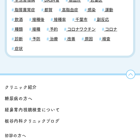
生活習慣病
DASH食
高血圧
若葉区
脂質異常症
都賀
高脂血症
感染
運動
飲酒
接種後
接種率
千葉市
副反応
種類
接種
予約
コロナワクチン
コロナ
診断
予防
治療
改善
原因
検査
症状
クリニック紹介
糖尿病の方へ
経鼻胃内視鏡検査について
板谷内科クリニックブログ
初診の方へ