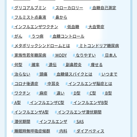
グリコアルブミン
スローカロリー
血糖自己測定
フルミスト点鼻液
鼻から
インフルエンザワクチン
低血糖
大血管症
がん
うつ病
血糖コントロール
メタボリックシンドロームとは
ミトコンドリア糖尿病
家族性若年糖尿病
MODY
なりやすい
日本人
何型
確率
遺伝
副鼻腔炎
痩せる
治らない
頭痛
血糖値スパイクとは
いつまで
コロナ後遺症
中耳炎
インフルエンザ脳症とは
ワクチン
麻疹
違い
D型
C型
B型
A型
インフルエンザC型
インフルエンザB型
インフルエンザA型
インフルエンザ潜伏期間
潜伏期間
インフルエンザ
SAS
睡眠時無呼吸症候群
内科
ダイアベティス