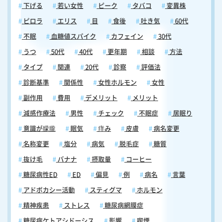
下げる
若い女性
ピーク
タバコ
変異株
ピロラ
エリス
目
食後
吐き気
60代
不眠
血糖値スパイク
カフェイン
30代
うつ
50代
40代
更年期
相談
方法
タイプ
関連
20代
診察
評価法
診断基準
関係性
女性ホルモン
女性
副作用
費用
デメリット
メリット
減感作療法
男性
チェック
不眠症
居眠り
意識が朦朧
眠気
痒み
皮膚
病名変更
名称変更
塩分
病気
脱毛症
糖質
抜け毛
バナナ
摂取量
コーヒー
糖尿病性ED
ED
偏見
例
病名
言葉
アドボカシー活動
スティグマ
ホルモン
精神疾患
ストレス
糖尿病網膜症
糖尿病ケトアシドーシス
影響
喫煙