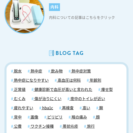
内科
内科についての記事はこちらをクリック
BLOG TAG
脱水
熱中症
飲み物
熱中症対策
熱中症になりやすい
高血圧は何科
年齢別
正常値
健康診断で血圧が高いと言われた
痩せ型
むくみ
傷が治りにくい
夜中のトイレが近い
疲れやすい
hba1c
再検査
高い
腕
背中
画像
ピリピリ
喉の痛み
顔
公費
ワクチン接種
帯状疱疹
旅行