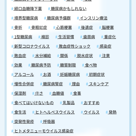
経口血糖降下薬
糖尿病かもしれない
境界型糖尿病
糖尿病予備群
インスリン療法
骨折
骨粗鬆症
心筋梗塞
後遺症
脳梗塞
1型糖尿病
検診
生活習慣
歯周病
重症化
新型コロナウイルス
敗血症性ショック
感染症
敗血症
水分補給
関係
脱水症状
注意
効果
糖尿病予防
糖質制限
食べ物
アルコール
お酒
妊娠糖尿病
初期症状
慢性合併症
糖尿病腎症
理由
スキンケア
保湿剤
痒さ
血糖値
食事
食べてはいけないもの
乳製品
おすすめ
食生活
ヒトヘルペスウイルス
ウイルス
発熱
突発性発疹
呼吸器
ヒトメタニューモウイルス感染症