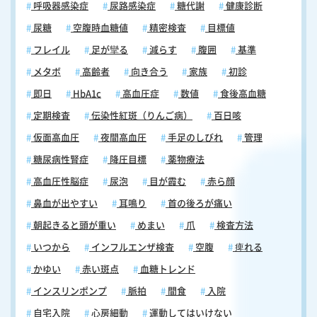
呼吸器感染症
尿路感染症
糖代謝
健康診断
尿糖
空腹時血糖値
精密検査
目標値
フレイル
足が攣る
減らす
腹囲
基準
メタボ
高齢者
向き合う
家族
初診
即日
HbA1c
高血圧症
数値
食後高血糖
定期検査
伝染性紅斑（りんご病）
百日咳
仮面高血圧
夜間高血圧
手足のしびれ
管理
糖尿病性腎症
降圧目標
薬物療法
高血圧性脳症
尿泡
目が霞む
赤ら顔
鼻血が出やすい
耳鳴り
首の後ろが痛い
朝起きると頭が重い
めまい
爪
検査方法
いつから
インフルエンザ検査
空腹
痺れる
かゆい
赤い斑点
血糖トレンド
インスリンポンプ
脈拍
間食
入院
自宅入院
心房細動
運動してはいけない