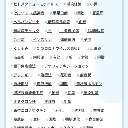
ヒトメタニューモウイルス
感染経路
小児
RSウイルス感染症
手足口病
特徴
夏風邪
ヘルパンギーナ
糖尿病足病変
血糖
糖尿病チェック
足
１型糖尿病
2型糖尿病
合併症
インスリン
運動療法
子供
くしゃみ
新型コロナウイルス感染症
点眼薬
点鼻薬
内服薬
有効
薬
対策
飛散
舌下免疫療法
アナフィラキシーショック
アレルギー
治療法
花粉症
無症状
待機期間
濃厚接触
期間
甲状腺ホルモン
甲状腺機能低下症
風邪
初期
感染対策
オミクロン株
接種券
対象
新型コロナワクチン
3回目
甲状腺
栄養素
糖尿病
血圧
減塩
動脈硬化
食事療法