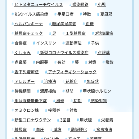
ヒトメタニューモウイルス
感染経路
小児
RSウイルス感染症
手足口病
特徴
夏風邪
ヘルパンギーナ
糖尿病足病変
血糖
糖尿病チェック
足
１型糖尿病
2型糖尿病
合併症
インスリン
運動療法
子供
くしゃみ
新型コロナウイルス感染症
点眼薬
点鼻薬
内服薬
有効
薬
対策
飛散
舌下免疫療法
アナフィラキシーショック
アレルギー
治療法
花粉症
無症状
待機期間
濃厚接触
期間
甲状腺ホルモン
甲状腺機能低下症
風邪
初期
感染対策
オミクロン株
接種券
対象
新型コロナワクチン
3回目
甲状腺
栄養素
糖尿病
血圧
減塩
動脈硬化
食事療法