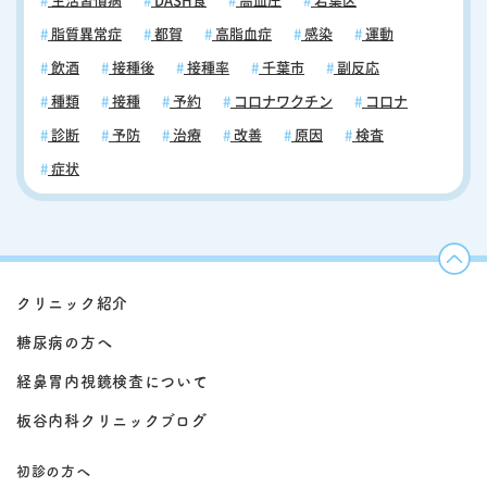
生活習慣病
DASH食
高血圧
若葉区
脂質異常症
都賀
高脂血症
感染
運動
飲酒
接種後
接種率
千葉市
副反応
種類
接種
予約
コロナワクチン
コロナ
診断
予防
治療
改善
原因
検査
症状
クリニック紹介
糖尿病の方へ
経鼻胃内視鏡検査について
板谷内科クリニックブログ
初診の方へ