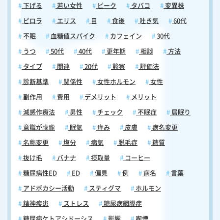
下げる
若い女性
ピーク
タバコ
変異株
ピロラ
エリス
目
食後
吐き気
60代
不眠
血糖値スパイク
カフェイン
30代
うつ
50代
40代
更年期
相談
方法
タイプ
関連
20代
診察
評価法
診断基準
関係性
女性ホルモン
女性
副作用
費用
デメリット
メリット
減感作療法
男性
チェック
不眠症
居眠り
意識が朦朧
眠気
痒み
皮膚
病名変更
名称変更
塩分
病気
脱毛症
糖質
抜け毛
バナナ
摂取量
コーヒー
糖尿病性ED
ED
偏見
例
病名
言葉
アドボカシー活動
スティグマ
ホルモン
精神疾患
ストレス
糖尿病網膜症
糖尿病ケトアシドーシス
影響
喫煙