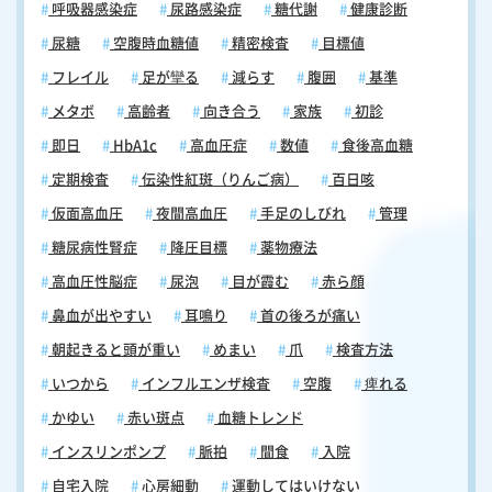
呼吸器感染症
尿路感染症
糖代謝
健康診断
尿糖
空腹時血糖値
精密検査
目標値
フレイル
足が攣る
減らす
腹囲
基準
メタボ
高齢者
向き合う
家族
初診
即日
HbA1c
高血圧症
数値
食後高血糖
定期検査
伝染性紅斑（りんご病）
百日咳
仮面高血圧
夜間高血圧
手足のしびれ
管理
糖尿病性腎症
降圧目標
薬物療法
高血圧性脳症
尿泡
目が霞む
赤ら顔
鼻血が出やすい
耳鳴り
首の後ろが痛い
朝起きると頭が重い
めまい
爪
検査方法
いつから
インフルエンザ検査
空腹
痺れる
かゆい
赤い斑点
血糖トレンド
インスリンポンプ
脈拍
間食
入院
自宅入院
心房細動
運動してはいけない