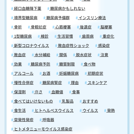
経口血糖降下薬
糖尿病かもしれない
境界型糖尿病
糖尿病予備群
インスリン療法
骨折
骨粗鬆症
心筋梗塞
後遺症
脳梗塞
1型糖尿病
検診
生活習慣
歯周病
重症化
新型コロナウイルス
敗血症性ショック
感染症
敗血症
水分補給
関係
脱水症状
注意
効果
糖尿病予防
糖質制限
食べ物
アルコール
お酒
妊娠糖尿病
初期症状
慢性合併症
糖尿病腎症
理由
スキンケア
保湿剤
痒さ
血糖値
食事
食べてはいけないもの
乳製品
おすすめ
食生活
ヒトヘルペスウイルス
ウイルス
発熱
突発性発疹
呼吸器
ヒトメタニューモウイルス感染症