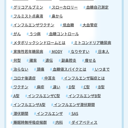
グリコアルブミン
スローカロリー
血糖自己測定
フルミスト点鼻液
鼻から
インフルエンザワクチン
低血糖
大血管症
がん
うつ病
血糖コントロール
メタボリックシンドロームとは
ミトコンドリア糖尿病
家族性若年糖尿病
MODY
なりやすい
日本人
何型
確率
遺伝
副鼻腔炎
痩せる
治らない
頭痛
血糖値スパイクとは
いつまで
コロナ後遺症
中耳炎
インフルエンザ脳症とは
ワクチン
麻疹
違い
D型
C型
B型
A型
インフルエンザC型
インフルエンザB型
インフルエンザA型
インフルエンザ潜伏期間
潜伏期間
インフルエンザ
SAS
睡眠時無呼吸症候群
内科
ダイアベティス