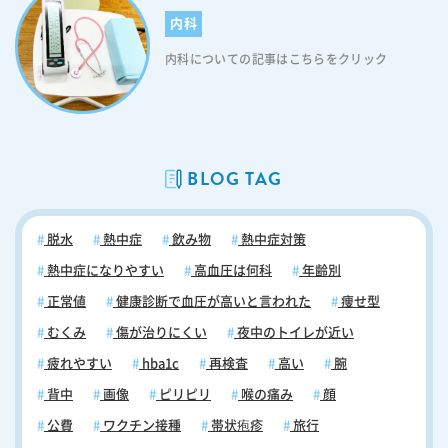
内科
内科についての記事はこちらをクリック
BLOG TAG
脱水
熱中症
飲み物
熱中症対策
熱中症になりやすい
高血圧は何科
年齢別
正常値
健康診断で血圧が高いと言われた
痩せ型
むくみ
傷が治りにくい
夜中のトイレが近い
疲れやすい
hba1c
再検査
高い
腕
背中
画像
ピリピリ
喉の痛み
顔
公費
ワクチン接種
帯状疱疹
旅行