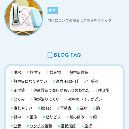
内科
内科についての記事はこちらをクリック
BLOG TAG
脱水
熱中症
飲み物
熱中症対策
熱中症になりやすい
高血圧は何科
年齢別
正常値
健康診断で血圧が高いと言われた
痩せ型
むくみ
傷が治りにくい
夜中のトイレが近い
疲れやすい
hba1c
再検査
高い
腕
背中
画像
ピリピリ
喉の痛み
顔
公費
ワクチン接種
帯状疱疹
旅行