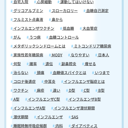
自宅入院
心房細動
運動してはいけない
グリコアルブミン
スローカロリー
血糖自己測定
フルミスト点鼻液
鼻から
インフルエンザワクチン
低血糖
大血管症
がん
うつ病
血糖コントロール
メタボリックシンドロームとは
ミトコンドリア糖尿病
家族性若年糖尿病
MODY
なりやすい
日本人
何型
確率
遺伝
副鼻腔炎
痩せる
治らない
頭痛
血糖値スパイクとは
いつまで
コロナ後遺症
中耳炎
インフルエンザ脳症とは
ワクチン
麻疹
違い
D型
C型
B型
A型
インフルエンザC型
インフルエンザB型
インフルエンザA型
インフルエンザ潜伏期間
潜伏期間
インフルエンザ
SAS
睡眠時無呼吸症候群
内科
ダイアベティス