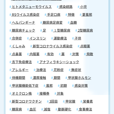
ヒトメタニューモウイルス
感染経路
小児
RSウイルス感染症
手足口病
特徴
夏風邪
ヘルパンギーナ
糖尿病足病変
血糖
糖尿病チェック
足
１型糖尿病
2型糖尿病
合併症
インスリン
運動療法
子供
くしゃみ
新型コロナウイルス感染症
点眼薬
点鼻薬
内服薬
有効
薬
対策
飛散
舌下免疫療法
アナフィラキシーショック
アレルギー
治療法
花粉症
無症状
待機期間
濃厚接触
期間
甲状腺ホルモン
甲状腺機能低下症
風邪
初期
感染対策
オミクロン株
接種券
対象
新型コロナワクチン
3回目
甲状腺
栄養素
糖尿病
血圧
減塩
動脈硬化
食事療法