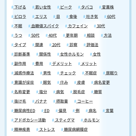
下げる
若い女性
ピーク
タバコ
変異株
ピロラ
エリス
目
食後
吐き気
60代
不眠
血糖値スパイク
カフェイン
30代
うつ
50代
40代
更年期
相談
方法
タイプ
関連
20代
診察
評価法
診断基準
関係性
女性ホルモン
女性
副作用
費用
デメリット
メリット
減感作療法
男性
チェック
不眠症
居眠り
意識が朦朧
眠気
痒み
皮膚
病名変更
名称変更
塩分
病気
脱毛症
糖質
抜け毛
バナナ
摂取量
コーヒー
糖尿病性ED
ED
偏見
例
病名
言葉
アドボカシー活動
スティグマ
ホルモン
精神疾患
ストレス
糖尿病網膜症