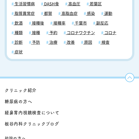
生活習慣病
DASH食
高血圧
若葉区
脂質異常症
都賀
高脂血症
感染
運動
飲酒
接種後
接種率
千葉市
副反応
種類
接種
予約
コロナワクチン
コロナ
診断
予防
治療
改善
原因
検査
症状
クリニック紹介
糖尿病の方へ
経鼻胃内視鏡検査について
板谷内科クリニックブログ
初診の方へ