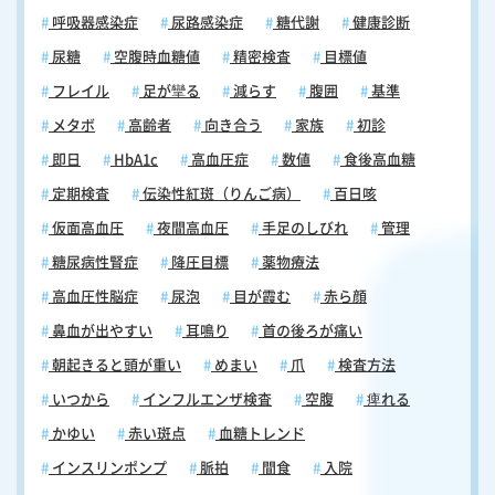
呼吸器感染症
尿路感染症
糖代謝
健康診断
尿糖
空腹時血糖値
精密検査
目標値
フレイル
足が攣る
減らす
腹囲
基準
メタボ
高齢者
向き合う
家族
初診
即日
HbA1c
高血圧症
数値
食後高血糖
定期検査
伝染性紅斑（りんご病）
百日咳
仮面高血圧
夜間高血圧
手足のしびれ
管理
糖尿病性腎症
降圧目標
薬物療法
高血圧性脳症
尿泡
目が霞む
赤ら顔
鼻血が出やすい
耳鳴り
首の後ろが痛い
朝起きると頭が重い
めまい
爪
検査方法
いつから
インフルエンザ検査
空腹
痺れる
かゆい
赤い斑点
血糖トレンド
インスリンポンプ
脈拍
間食
入院