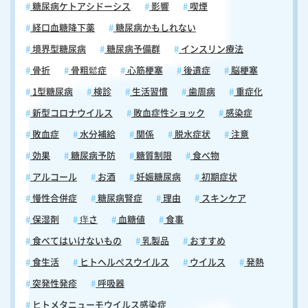
糖尿病ケトアシドーシス
影響
喫煙
経口血糖降下薬
糖尿病かもしれない
境界型糖尿病
糖尿病予備群
インスリン療法
骨折
骨粗鬆症
心筋梗塞
後遺症
脳梗塞
1型糖尿病
検診
生活習慣
歯周病
重症化
新型コロナウイルス
敗血症性ショック
感染症
敗血症
水分補給
関係
脱水症状
注意
効果
糖尿病予防
糖質制限
食べ物
アルコール
お酒
妊娠糖尿病
初期症状
慢性合併症
糖尿病腎症
理由
スキンケア
保湿剤
痒さ
血糖値
食事
食べてはいけないもの
乳製品
おすすめ
食生活
ヒトヘルペスウイルス
ウイルス
発熱
突発性発疹
呼吸器
ヒトメタニューモウイルス感染症