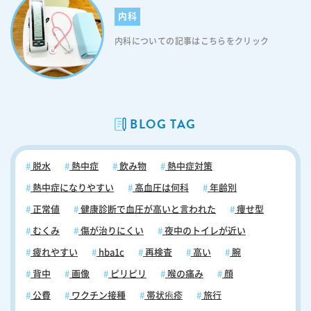
内科
内科についての記事はこちらをクリック
BLOG TAG
脱水
熱中症
飲み物
熱中症対策
熱中症になりやすい
高血圧は何科
年齢別
正常値
健康診断で血圧が高いと言われた
痩せ型
むくみ
傷が治りにくい
夜中のトイレが近い
疲れやすい
hba1c
再検査
高い
腕
背中
画像
ピリピリ
喉の痛み
顔
公費
ワクチン接種
帯状疱疹
旅行