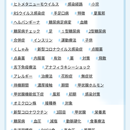
ヒトメタニューモウイルス
感染経路
小児
RSウイルス感染症
手足口病
特徴
夏風邪
ヘルパンギーナ
糖尿病足病変
血糖
糖尿病チェック
足
１型糖尿病
2型糖尿病
合併症
インスリン
運動療法
子供
くしゃみ
新型コロナウイルス感染症
点眼薬
点鼻薬
内服薬
有効
薬
対策
飛散
舌下免疫療法
アナフィラキシーショック
アレルギー
治療法
花粉症
無症状
待機期間
濃厚接触
期間
甲状腺ホルモン
甲状腺機能低下症
風邪
初期
感染対策
オミクロン株
接種券
対象
新型コロナワクチン
3回目
甲状腺
栄養素
糖尿病
血圧
減塩
動脈硬化
食事療法