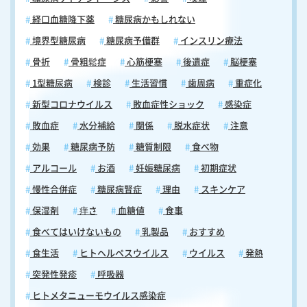
経口血糖降下薬
糖尿病かもしれない
境界型糖尿病
糖尿病予備群
インスリン療法
骨折
骨粗鬆症
心筋梗塞
後遺症
脳梗塞
1型糖尿病
検診
生活習慣
歯周病
重症化
新型コロナウイルス
敗血症性ショック
感染症
敗血症
水分補給
関係
脱水症状
注意
効果
糖尿病予防
糖質制限
食べ物
アルコール
お酒
妊娠糖尿病
初期症状
慢性合併症
糖尿病腎症
理由
スキンケア
保湿剤
痒さ
血糖値
食事
食べてはいけないもの
乳製品
おすすめ
食生活
ヒトヘルペスウイルス
ウイルス
発熱
突発性発疹
呼吸器
ヒトメタニューモウイルス感染症