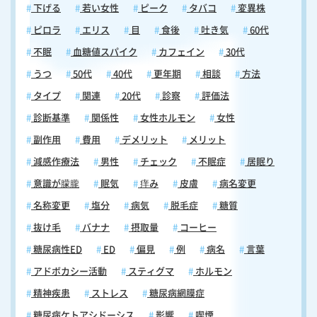
下げる
若い女性
ピーク
タバコ
変異株
ピロラ
エリス
目
食後
吐き気
60代
不眠
血糖値スパイク
カフェイン
30代
うつ
50代
40代
更年期
相談
方法
タイプ
関連
20代
診察
評価法
診断基準
関係性
女性ホルモン
女性
副作用
費用
デメリット
メリット
減感作療法
男性
チェック
不眠症
居眠り
意識が朦朧
眠気
痒み
皮膚
病名変更
名称変更
塩分
病気
脱毛症
糖質
抜け毛
バナナ
摂取量
コーヒー
糖尿病性ED
ED
偏見
例
病名
言葉
アドボカシー活動
スティグマ
ホルモン
精神疾患
ストレス
糖尿病網膜症
糖尿病ケトアシドーシス
影響
喫煙