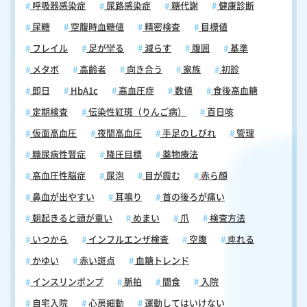
呼吸器感染症
尿路感染症
糖代謝
健康診断
尿糖
空腹時血糖値
精密検査
目標値
フレイル
足が攣る
減らす
腹囲
基準
メタボ
高齢者
向き合う
家族
初診
即日
HbA1c
高血圧症
数値
食後高血糖
定期検査
伝染性紅斑（りんご病）
百日咳
仮面高血圧
夜間高血圧
手足のしびれ
管理
糖尿病性腎症
降圧目標
薬物療法
高血圧性脳症
尿泡
目が霞む
赤ら顔
鼻血が出やすい
耳鳴り
首の後ろが痛い
朝起きると頭が重い
めまい
爪
検査方法
いつから
インフルエンザ検査
空腹
痺れる
かゆい
赤い斑点
血糖トレンド
インスリンポンプ
脈拍
間食
入院
自宅入院
心房細動
運動してはいけない