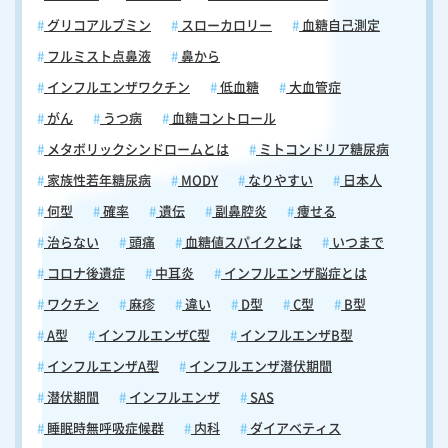
グリコアルブミン
スローカロリー
血糖自己測定
フルミスト点鼻液
鼻から
インフルエンザワクチン
低血糖
大血管症
がん
うつ病
血糖コントロール
メタボリックシンドロームとは
ミトコンドリア糖尿病
家族性若年糖尿病
MODY
なりやすい
日本人
何型
確率
遺伝
副鼻腔炎
痩せる
治らない
頭痛
血糖値スパイクとは
いつまで
コロナ後遺症
中耳炎
インフルエンザ脳症とは
ワクチン
麻疹
違い
D型
C型
B型
A型
インフルエンザC型
インフルエンザB型
インフルエンザA型
インフルエンザ潜伏期間
潜伏期間
インフルエンザ
SAS
睡眠時無呼吸症候群
内科
ダイアベティス