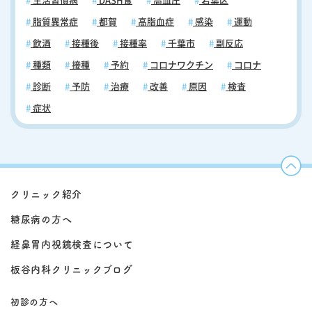
生活習慣病
DASH食
高血圧
若葉区
脂質異常症
都賀
高脂血症
感染
運動
飲酒
接種後
接種率
千葉市
副反応
種類
接種
予約
コロナワクチン
コロナ
診断
予防
治療
改善
原因
検査
症状
クリニック紹介
糖尿病の方へ
経鼻胃内視鏡検査について
板谷内科クリニックブログ
初診の方へ