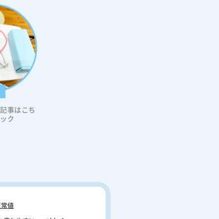
科
の記事はこち
リック
常値