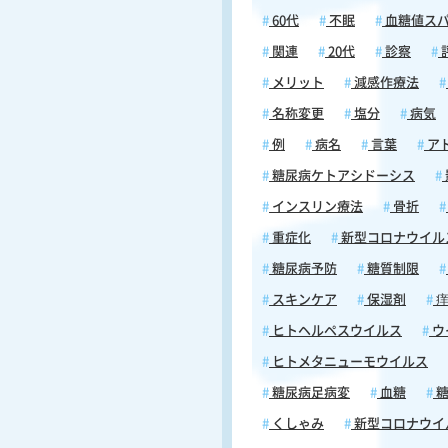
ど飲まない人に比べて、2型糖尿病
60代
不眠
血糖値ス
症するリスクが男性で17%、女性で
低下することが分かっております
関連
20代
診察
ようなことから、糖尿病予防のた
メリット
減感作療法
ーヒー摂取量は、1日3〜4杯が目安
えます。ただし、コーヒーに含ま
名称変更
塩分
病気
フェインを大量に摂取すると、不
例
病名
言葉
ア
神経症、心拍数の増加、高血圧、
が引き起こされる恐れがあります
糖尿病ケトアシドーシス
た、コーヒーのカフェインは、血
インスリン療法
骨折
げるインスリンの産生と感受性に
すると考えられております。です
重症化
新型コロナウイル
コーヒーの飲みすぎには注意して
糖尿病予防
糖質制限
い。 コーヒーの適切な飲み方 コーヒー
に含まれているカフェインは、イ
スキンケア
保湿剤
痒
ンが分泌していない空腹時に飲む
ヒトヘルペスウイルス
ウ
糖値を下げる“ミトコンドリア”を
させます。このようなことから糖
ヒトメタニューモウイルス
防の効果を上げる飲み方としては
糖尿病足病変
血糖
糖
よりも、「空腹時にコーヒーを飲
が良い」とされております。ただ
くしゃみ
新型コロナウイ
ヒーに含まれるクロロゲン酸には