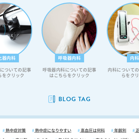
飲まな
杯飲
6〜7
は1
とし
ェイン
いる可
化器内科
呼吸器内科
内
ヒーが
についての記事
呼吸器内科についての記事
内科について
ズム
らをクリック
はこちらをクリック
らをク
カ
カフ
上がる
BLOG TAG
うなこ
時の脂
と考え
一種
熱中症対策
熱中症になりやすい
高血圧は何科
年齢別
正
等に含