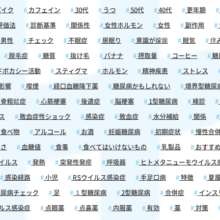
を発
パイク
カフェイン
30代
うつ
50代
40代
更年期
38%
。この
評価法
診断基準
関係性
女性ホルモン
女性
副作用
めのコ
男性
チェック
不眠症
居眠り
意識が朦朧
眠気
痒
と言
れるカ
脱毛症
糖質
抜け毛
バナナ
摂取量
コーヒー
糖
眠症や
ドボカシー活動
スティグマ
ホルモン
精神疾患
ストレス
不整脈
。ま
影響
喫煙
経口血糖降下薬
糖尿病かもしれない
境界型糖尿
糖を下
骨粗鬆症
心筋梗塞
後遺症
脳梗塞
1型糖尿病
検診
も影響
ので、
ス
敗血症性ショック
感染症
敗血症
水分補給
関係
くださ
食べ物
アルコール
お酒
妊娠糖尿病
初期症状
慢性合
ンスリ
さ
血糖値
食事
食べてはいけないもの
乳製品
おすす
と、血
イルス
発熱
突発性発疹
呼吸器
ヒトメタニューモウイルス
活性化
尿病予
感染経路
小児
RSウイルス感染症
手足口病
特徴
夏
満腹時
尿病チェック
足
１型糖尿病
2型糖尿病
合併症
インス
むほう
しコー
ルス感染症
点眼薬
点鼻薬
内服薬
有効
薬
対策
、胃腸