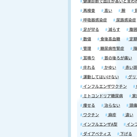
健康診断で血圧が高いと言わ
まれる成分です。クロロゲン酸に
の吸収を緩やかにする効果がある
再検査
高い
腕
血糖値の急激な上昇が抑えられま
呼吸器感染症
尿路感染症
たクロロゲン酸には抗酸化作用の
脂肪の蓄積を抑える効果などが知
足が攣る
減らす
腹
おり、近年では糖尿病や肥満の予
数値
食後高血糖
定期
めのサプリメントなどに利用され
す。 コーヒーによる肝機能等への効果
管理
糖尿病性腎症
降
コーヒーに含まれるクロロゲン酸
耳鳴り
首の後ろが痛い
化作用をもち、肝臓での「糖新生
制する効果があります。またクロ
痺れる
かゆい
赤い
酸には、中性脂肪の蓄積による「
運動してはいけない
グリ
肝」を予防する効果があります(脂
は、肝臓に中性脂肪が溜まった状
インフルエンザワクチン
します)。脂肪肝はメタボリックシ
ミトコンドリア糖尿病
家
ームにもつながると言われており
すると肝炎などを引き起こす可能
痩せる
治らない
頭
くなります。 糖尿病予防のための摂取
ワクチン
麻疹
違い
量 国立国際医療研究センターが2009年に
発表した“JPHC研究”では、コー
インフルエンザA型
イン
飲む回数が1日3〜4杯の方人は、ほ
ダイアベティス
下げる