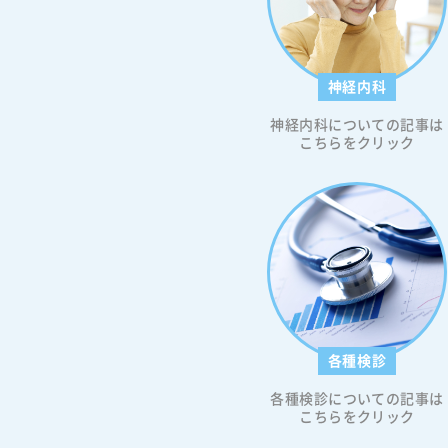
ヒーは死亡リスクも下げる なぜコ
が糖尿病を予防するのか コーヒー
肝機能等への効果 糖尿病予防のた
取量 コーヒーの適切な飲み方 ブラ
ーヒーがおすすめ まとめ コーヒーは糖
神経内科
尿病リスクを抑える？ コーヒーは2型糖
神経内科についての記事は
尿病の予防に効果的な飲料として
こちらをクリック
集めており、日本を含む世界各国
「コーヒーには2型糖尿病を予防す
果がある」という報告が発表され
ます。 国立国際医療研究センター
09年に発表した“JPHC研究”では
ヒーを飲む回数が1日3〜4杯の方人
ほとんど飲まない人に比べて、2型
病を発症するリスクが男性で17%
で38%低下することが分かってお
(40〜69歳の日本人約5万6,000人を
象)。 コーヒーは死亡リスクも下げる コ
各種検診
ーヒーをよく飲む人は糖尿病リス
各種検診についての記事は
下するだけでなく、死亡リスクも
こちらをクリック
ることが最近の研究で明らかにな
ります。英国バイオバンクの発表