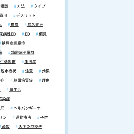
相談
方法
タイプ
費用
デメリット
み
皮膚
病名変更
尿病性ED
ED
偏見
糖尿病網膜症
病
糖尿病予備群
生活習慣
歯周病
脱水症状
注意
効果
併症
糖尿病腎症
理由
め
食生活
感染症
風邪
ヘルパンギーナ
リン
運動療法
子供
飛散
舌下免疫療法