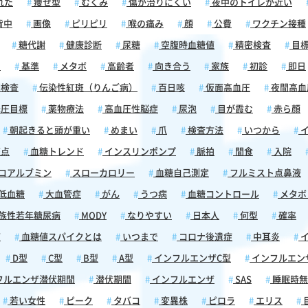
れた
痩せ型
むくみ
傷が治りにくい
夜中のトイレが近い
は糖質
ため、
背中
画像
ピリピリ
喉の痛み
顔
公費
ワクチン接種
す。ま
糖代謝
健康診断
尿糖
空腹時血糖値
精密検査
目
ほか、
られて
囲
基準
メタボ
高齢者
向き合う
家族
初診
即日
防のた
検査
伝染性紅斑（りんご病）
百日咳
仮面高血圧
夜間高血
ていま
圧目標
薬物療法
高血圧性脳症
尿泡
目が霞む
赤ら顔
は抗酸
朝起きると頭が重い
めまい
爪
検査方法
いつから
イ
」を抑
ロゲン
斑点
血糖トレンド
インスリンポンプ
脈拍
間食
入院
脂肪
コアルブミン
スローカロリー
血糖自己測定
フルミスト点鼻液
肪肝と
態を表
低血糖
大血管症
がん
うつ病
血糖コントロール
メタボ
ンドロ
族性若年糖尿病
MODY
なりやすい
日本人
何型
確率
、放置
性が高
痛
血糖値スパイクとは
いつまで
コロナ後遺症
中耳炎
イ
D型
C型
B型
A型
インフルエンザC型
インフルエン
ヒーを
フルエンザ潜伏期間
潜伏期間
インフルエンザ
SAS
睡眠時無
とん
若い女性
ピーク
タバコ
変異株
ピロラ
エリス