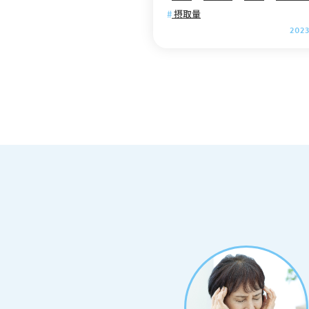
ついて解説していますので、ぜひ
摂取量
でご覧ください。 .cv_box { text-align: c
2023
enter; } .cv_box a{ text-decoration: non
e !important; color: #fff !important; wid
th: 100%; max-width: 400px; padding:
10px 30px; border-radius: 35px; border:
2px solid #fff; background-color: #ffb80
0; box-shadow: 0 0 10pxrgb(0 0 0 / 1
0%); position: relative; text-align: cent
er; font-size: 18px; letter-spacing: 0.05e
m; line-height: 1.3; margin: 0 auto 40p
x; text-decoration: none; } .cv_box a:af
ter { content: ""; position: absolute; to
p: 52%; -webkit-transform: translateY(-
50%); transform: translateY(-50%); righ
t: 10px; background-image: url("http
s://itaya-naika.co.jp/static/user/
s/common/icon_link_w.svg"); width: 1
5px; height: 15px; background-size: co
ntain; display: inline-block; } 【目次】
コーヒーは糖尿病リスクを抑える？