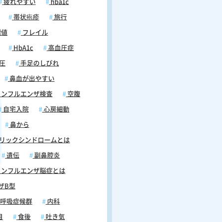
疲れやすい
hba1c
帯状疱疹
旅行
標値
フレイル
HbA1c
高血圧症
圧
手足のしびれ
鼻血が出やすい
ンフルエンザ検査
空腹
自宅入院
心房細動
鼻から
リックシンドロームとは
遺伝
副鼻腔炎
ンフルエンザ脳症とは
ザB型
呼吸症候群
内科
目
食後
吐き気