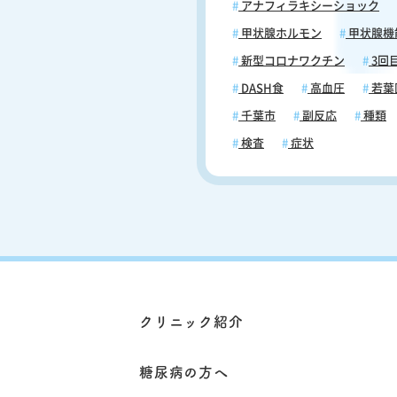
アナフィラキシーショック
の働きを抑制する働きがあります
ため空腹時はよりダイレクトにそ
甲状腺ホルモン
甲状腺機
を感じやすく、胃の動きが弱まっ
新型コロナワクチン
3回
う可能性があり、最悪のケースで
による「腹痛」や「吐き気」を引
DASH食
高血圧
若葉
す可能性がありますので、注意し
千葉市
副反応
種類
さい。 ブラックコーヒーがおすすめ 糖
尿病の方がコーヒーを飲む場合に
検査
症状
ーヒーに砂糖やミルクを入れると
ントロールを悪化させる可能性が
め、できるだけブラックコーヒー
飲んでください。甘くてまろやか
ヒーは美味しいかもしれませんが
ェインと砂糖が血糖値の急激な上
き起こします。すると血糖コント
が乱れ、血管が傷つきやすくなり
症のリスクにつながります。です
クリニック紹介
甘いコーヒーはできるだけ飲まな
にしてください。 まとめ 糖尿病になっ
ても、初期段階では自覚症状があ
糖尿病の方へ
ん。そのため健康診断や、ほかの