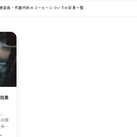
糖尿病・代謝内科のコーヒーについての記事一覧
効果
す。
ーの関
後半部
量」に
ー