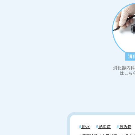
死亡リスクはコーヒーをまったく
い人に比べ、コーヒーを1日に2〜3
む人は12％、4〜5杯飲む人は12％、
杯飲む人は16％、6杯以上飲む人で
4％低下したと伝えております。 なぜコ
ーヒーが糖尿病を予防するのか コーヒー
が糖尿病の予防に効果がある理由
て、コーヒーに含まれているカフ
やクロロゲン酸が代謝に関わって
消
能性が指摘されております（コー
消化器内科
2型糖尿病の発症を抑制するメカニ
はこち
は、まだ解明されておりません）。 ＜
フェイン＞ カフェインを摂取すると基礎
代謝率が3～11％上がり、摂取する
ェイン量が多いほど、その効果も
ことが分かっております。このよ
とからカフェインの摂取は「運動
肪燃焼を促進する可能性がある」
られております。 ＜クロロゲン酸＞ クロ
ロゲン酸とは“ポリフェノール”の
脱水
熱中症
飲み物
で、主にコーヒー豆やじゃがいも