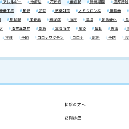
アレルギー
治療法
花粉症
無症状
待機期間
濃厚接触
。その
の作用
能低下症
風邪
初期
感染対策
オミクロン株
接種券
てしま
目
甲状腺
栄養素
糖尿病
血圧
減塩
動脈硬化
食
は便秘
き起こ
区
脂質異常症
都賀
高脂血症
感染
運動
飲酒
てくだ
接種
予約
コロナワクチン
コロナ
診断
予防
治
は、コ
血糖コ
あるた
の形で
なコー
、カフ
昇を引
ロール
、合併
ので、
初診の方へ
いよう
訪問診療
りませ
病気の