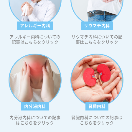
ーヒー
による
めの摂
ックコ
アレルギー内科
リウマチ内科
アレルギー内科についての
リウマチ内科についての記
注目を
記事はこちらをクリック
事はこちらをクリック
から
る効
ており
が20
、コー
は、
糖尿
、女性
ります
対
内分泌内科
腎臓内科
クが低
内分泌内科についての記事
腎臓内科についての記事は
低下す
はこちらをクリック
こちらをクリック
ってお
では、