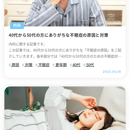
aya-naika.co.jp/static/user/images/common/icon_link_w.svg"); wid
th: 15px; height: 15px; background-size: contain; display: inline-blo
ck; } 【目次】 食後に眠くなるのはなぜか 眠気の原因となる血糖値スパ
イクとは 食後の眠気対策について 食後に強い眠気が続く場合、病気の
内科
恐れがあります 不安な方はいつでもご相談ください 食後に眠くなるの
40代から50代の方にありがちな不眠症の原因と対策
はなぜか 食後に眠気を感じる原因として、主に二つの理由が挙げられま
す。一つは、消化を促すために脳から胃腸に血液が集中するからです。
内科に関する記事です。
もう一つは、食事をすることで血糖値が上がるからです。詳細について
この記事では、40代から50代の方にありがちな「不眠症の原因」をご紹
は、以下をご覧ください。 【食後の眠気はなぜ起こるのか】消化に関す
介していきます。後半部分では「40代から50代の方のための不眠症対
る理由 食事を摂ると、胃や小腸などの消化器官が食べ物を分解して「栄
策」をご紹介していますので、ぜひ最後までご覧ください。 .cv_box { t
原因
対策
不眠症
更年期
40代
50代
養素」を吸収するために、多くのエネルギーを必要とします。このた
ext-align: center; } .cv_box a{ text-decoration: none !important; col
2023.06.10
め、食事後には消化器官に血液が集中します。血液が胃腸に集中する
or: #fff !important; width: 100%; max-width: 400px; padding: 10px
と、他の部位への血液供給が一時的に減少し、それに伴い脳にも酸素や
30px; border-radius: 35px; border: 2px solid #fff; background-colo
栄養素が少なく供給されることがあります。この状態が、眠気を感じる
r: #ffb800; box-shadow: 0 0 10pxrgb(0 0 0 / 10%); position: relative;
一因とされています。 【食後の眠気はなぜ起こるのか】血糖値に関する
text-align: center; font-size: 18px; letter-spacing: 0.05em; line-heig
理由 食事を摂ることで、血糖値が上昇します。特に、炭水化物を多く含
ht: 1.3; margin: 0 auto 40px; text-decoration: none; } .cv_box a:afte
む食事を摂ると、急激な血糖値の上昇が起こります。この急激な血糖値
r { content: ""; position: absolute; top: 52%; -webkit-transform: tran
の変動は、一時的にエネルギー供給を増加させる反面、その後の急激な
slateY(-50%); transform: translateY(-50%); right: 10px; background
下降につながります。この血糖値の急激な変化が、食後に眠気を感じる
-image: url("https://itaya-naika.co.jp/static/user/images/common/i
一因となります。 眠気の原因となる血糖値スパイクとは 血糖値スパイ
con_link_w.svg"); width: 15px; height: 15px; background-size: cont
クとは、普段の血糖値は正常なのにもかかわらず、食後に限って血糖値
ain; display: inline-block; } 【目次】 40代から50代の方にありがちな