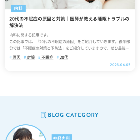
が急上昇、急降下する現象のことです。この現象は、血糖値のグラフが
不眠症の原因とは 40代から50代の方にありがちな睡眠パターンの変化
内科
まるで突出した「スパイク」のように上昇することから「血糖値スパイ
と不眠症の関係 40代から50代の方の不眠症と生活習慣の関係 40代、50
ク」と呼ばれています。通常の場合、食後2時間経過時の血糖値は140m
20代の不眠症の原因と対策｜医師が教える睡眠トラブルの
代の女性の訴えで多いのは中途覚醒 40代から50代の方に起こりやすい
g/dL未満であるべきですが、血糖値スパイクの場合はこの基準値を超え
解決法
身体の変化と睡眠障害 40代から50代の方のための不眠症対策 40代から
て140mg/dL以上になることがあります。血糖値スパイクについて詳し
50代の不眠症改善と予防的アプローチ 不眠症は医師への早めの相談が
内科に関する記事です。
く知りたい方は「血糖値スパイクとは？症状や原因、糖尿病との関係を
大切です 40代から50代の方にありがちな不眠症の原因とは 40代から5
この記事では、「20代の不眠症の原因」をご紹介していきます。後半部
解説」をご覧ください。 食後の眠気対策について 身体にちょっとした
0代の方にありがちな不眠症の原因は様々ですが、一般的な要因として
分では「不眠症の対策と予防法」をご紹介していますので、ぜひ最後ま
刺激や緊張を与えることで、人間が活動的になるときに働く「交感神経
以下のようなものが挙げられます。 ・ストレスや不安 ・身体の不快感
でご覧ください。 .cv_box { text-align: center; } .cv_box a{ text-deco
が優位になり、眠気の解消につながります。ここでは、どのような対策
原因
対策
不眠症
20代
・ホルモンの変動 ・睡眠環境の変化 ・持病や薬物の副作用 これらの要
ration: none !important; color: #fff !important; width: 100%; max-wi
が「食後の眠気解消」につながるのか、いくつかご紹介します。 【食後
2023.06.05
因が組み合わさることで、睡眠の質が低下し、不眠症の症状が現れるこ
dth: 400px; padding: 10px 30px; border-radius: 35px; border: 2px
のひどい眠気を解消するための対策1】散歩 食事後に軽い散歩をするこ
とがあります。ただし、不眠症の原因は個人によって異なる場合もあり
solid #fff; background-color: #ffb800; box-shadow: 0 0 10pxrgb(0 0
とで、血液の循環が促進され、消化プロセスがスムーズに進行します。
ますので、具体的な原因を特定するには医師の診察が必要不可欠です。
0 / 10%); position: relative; text-align: center; font-size: 18px; lette
また、新鮮な空気を吸い込むことでリフレッシュし、眠気を和らげるこ
40代から50代の方にありがちな睡眠パターンの変化と不眠症の関係 40
r-spacing: 0.05em; line-height: 1.3; margin: 0 auto 40px; text-decor
とができます。さらに、食事後の散歩は健康にもプラスなため、適度な
代から50代にかけて、ほとんどの方が睡眠パターンの変化を経験しま
ation: none; } .cv_box a:after { content: ""; position: absolute; top: 5
運動として取り入れることがおすすめです。ただし、食事直後に激しい
す。これは年齢と共に起こる自然な変化であり、不眠症の原因となるこ
2%; -webkit-transform: translateY(-50%); transform: translateY(-5
運動をすると、胃腸に負担をかける可能性があるため、ご注意くださ
ともあります。以下に、睡眠パターンの変化と不眠症の関係について説
0%); right: 10px; background-image: url("https://itaya-naika.co.jp/
い。 【食後のひどい眠気を解消するための対策2】カフェイン入りのコ
明します。 【更年期の不眠：睡眠パターンの変化と不眠症の関係1】早
BLOG CATEGORY
static/user/images/common/icon_link_w.svg"); width: 15px; heigh
ーヒーを飲む カフェインは中枢神経系を刺激し、覚醒感を高めます。そ
期覚醒 40代から50代にかけて、多くの人が早朝に目が覚めてしまう
t: 15px; background-size: contain; display: inline-block; } 【目次】
のため、食後にカフェイン入りのコーヒーを飲むことで、眠気を軽減
「早期覚醒」の問題を抱えることが増えます。これは、睡眠の浅さや睡
不眠症は日本の国民病 不眠症の一般的な症状と原因 20代に特有の不眠
し、集中力を保つことができます。ただし、適切な摂取量を守ることが
眠構造の変化によるものです。早期覚醒は不眠症の一形態であり、十分
症の原因 不眠症の対策と予防法 不眠症は医師の診察に基づく早期治療
大切です。過剰なカフェイン摂取は不快感や不眠症の原因となる可能性
な睡眠時間を確保できないことがストレスや不眠症の悪化につながる場
神経内科