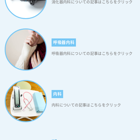
策と予防法は、次の通りです。 【不眠症の対策と予防法1】適度な運動
消化器内科についての記事はこちらをクリック
きる活動を行うことで、心身を眠りのモードに導きます。規則正しい睡
適度な運動は睡眠の質を向上させる助けとなります。日中に適度な運動
眠時間を確保し、毎日の生活リズムを整えてくださいね。 ※不眠症に悩
を取り入れることで、夜の眠りを深くすることができます。 【不眠症の
んでいる方は、これらの対策を試してみてください。しかし、症状が長
対策と予防法2】睡眠のルーティン化 睡眠のリズムを整えるために、毎
期間続く場合や日常生活に大きな影響を及ぼす場合は、医師や専門家に
晩同じ時間に寝る習慣を作ってください。また、朝起きたらすぐに起き
相談することが重要です。 40代から50代の不眠症改善と予防的アプロ
ることも大切です。 【不眠症の対策と予防法3】ストレス管理 ストレス
ーチ 不眠症を改善し、予防するためには、以下のアプローチを取り入れ
は不眠症の悪化を引き起こすことがあります。リラクゼーション法やス
呼吸器内科
ることが重要です。 【更年期の不眠対策：不眠症改善と予防的アプロー
トレス解消の方法を取り入れて、日常的なストレスを軽減してくださ
チ1】規則正しい生活リズムの維持 規則正しい生活リズムの維持は、不
い。 【不眠症の対策と予防法4】カフェインやアルコールの摂取制限 カ
呼吸器内科についての記事はこちらをクリック
眠症の改善に非常に重要です。毎日同じ時間に起床し、就寝することで
フェインやアルコールは睡眠を妨げることがありますので、摂取量を制
体内時計を調整し、睡眠の質を向上させることができます。また、規則
限する、または避けるようにしてください。「千葉県のホームページ」
正しい生活リズムを守ることで、体内の睡眠・覚醒サイクルが正常化
でも同様のことを伝えています。 【不眠症の対策と予防法5】睡眠環境
し、不眠症の症状の改善につながります。不眠症の方は、睡眠リズムの
の整備 快適な寝室環境を作ってください。暗い部屋、静かな環境、快適
調整に意識を向け、生活のリズムを整えることを心掛けてください。
な温度、適切なマットレスや枕などが重要です。睡眠環境の整備につい
【更年期の不眠対策：不眠症改善と予防的アプローチ2】適度な運動 適
て詳しく知りたい方は「快眠のための環境作り」をご覧ください。 【不
内科
度な運動は不眠症に対して効果的な手段とされています。運動によって
眠症の対策と予防法6】目が覚めたら日光を浴びる 目が覚めたら日光を
体温が上昇し、その後の体温低下が入眠を促進します。さらに、適切な
内科についての記事はこちらをクリック
取り入れ、体内時計を刺激してください。早起きは早寝に通じます。な
運動は睡眠の質を向上させ、深い眠りやREM睡眠の量を増やすと報告さ
お、睡眠のリズムを整えるために、週末などの休みの日も、平日と同じ
れています。習慣的に運動を行うことで、寝つきが良くなり、より良質
時刻で起床するよう心掛けてくださいね。 【不眠症の対策と予防法7】
な睡眠を得ることができますので、不眠症にお悩みの方は積極的に運動
午後の眠気はうまくやり過ごす 長い昼寝はかえって夜間の睡眠を妨げま
を行ってください。 【更年期の不眠対策：不眠症改善と予防的アプロー
す。昼寝をするなら、午後3時前の20～30分にしてください。 【不眠症
チ3】午後の眠気はうまくやり過ごす 長い昼寝はかえって夜間の睡眠を
の対策と予防法8】適正な食習慣 快適な睡眠を得るためには、適正な食