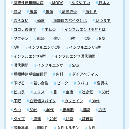
家族性若年糖尿病
MODY
なりやすい
日本人
何型
確率
遺伝
副鼻腔炎
痩せる
治らない
頭痛
血糖値スパイクとは
いつまで
コロナ後遺症
中耳炎
インフルエンザ脳症とは
ワクチン
麻疹
違い
D型
C型
B型
A型
インフルエンザC型
インフルエンザB型
インフルエンザA型
インフルエンザ潜伏期間
潜伏期間
インフルエンザ
SAS
睡眠時無呼吸症候群
内科
ダイアベティス
下げる
若い女性
ピーク
タバコ
変異株
ピロラ
エリス
目
食後
吐き気
60代
不眠
血糖値スパイク
カフェイン
30代
うつ
50代
40代
更年期
相談
方法
タイプ
関連
20代
診察
評価法
診断基準
関係性
女性ホルモン
女性