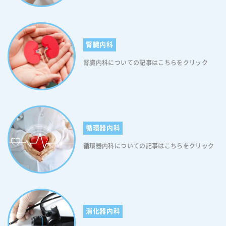
(抑うつ状態も含む)」の場合は９割近くの人が、「寝ようとしても眠れ
病気や心の病気の原因となります。また睡眠障害自体が“心の病気”の前
が衰えることも原因として挙げられます。このホルモンの変動と自律神
ない」「朝早くに目が覚める」といった、なんらかの不眠症状を伴って
兆の可能性もあります。ですので、「睡眠が浅い」「なかなか寝付けな
経の乱れが睡眠の質を低下させ、入眠や中途覚醒が生じる可能性があり
いると言われています。つまり裏を返せば、不眠症状がある人はうつ病
い」など、睡眠に関して気になる症状がある方は放っておかずに、お近
ます。自律神経は交感神経と副交感神経からなり、バランスが崩れると
(抑うつ状態も含む)にかかりやすいと言えます。うつ病(抑うつ状態も含
くの医療機関に足を運んでください。なお、当院では“不眠症の診
興奮状態が続き、入眠や中途覚醒が生じる可能性がありますので、ご注
腎臓内科
む)と不眠症は密接に関係しているため、思うように眠れない日々が続い
療”や“薬の処方”だけでなく、診断書の発行も行っております。医師の
意ください。なお、40代から50代では、身体の不調もより顕著に現れる
たり、熟睡感を得られていなかったりするのであれば、早い段階で医療
診断を受けたい方、あるいは自分が不眠症なのか気になる方などいらっ
腎臓内科についての記事はこちらをクリック
ことがあります。関節の痛み、筋肉のこわばり、背中や肩のこりなどが
機関に相談することをお勧めします。 【20代に特有の不眠症の原因4】
しゃいましたら、まずお気軽にご相談ください。 当日の順番予約はこち
睡眠に及ぼす影響は大きいため、放置してはいけません。身体の痛みや
飲酒 飲酒は不眠症の原因となることがあります。アルコールは一時的に
らから
不快感があると、入眠困難や熟睡の妨げになります。さらに、これらの
眠りを誘う効果がありますが、その後の「睡眠の質」や「リズム」を乱
身体の不調が睡眠の質を低下させ、不眠症を引き起こす可能性がありま
す可能性があります。特に、過度の飲酒や頻繁な飲酒は深い眠りを妨
すので、身体の痛みや不調が気になる方は、速やかに医師に相談するこ
げ、「中途覚醒」や「夜間の目覚め」を引き起こすことがあります。ま
とをお勧めします。 40代から50代の方のための不眠症対策 良質な睡眠
た、アルコールの摂取が睡眠を浅くし、REM睡眠（夢を見る段階）を削
を確保するためには、次のポイントに注意することが重要です。まず
循環器内科
減することも知られています。 【20代に特有の不眠症の原因5】不安定
は、睡眠環境を整えてください。寝室は静かで暗く、快適な温度に保つ
な生活リズム 夜更かしや朝寝坊、不規則な食事などが生活リズムの乱れ
循環器内科についての記事はこちらをクリック
ことが大切です。ベッドや枕は体に合ったものを選び、寝具の清潔さに
を引き起こし、睡眠の質や量に悪影響を及ぼします。また、仕事や学業
も気を配ってください。また、寝る前のスマートフォンやパソコンの使
の忙しさにより睡眠時間が犠牲になることで、生活リズムが乱れ、睡眠
用は避け、リラックスできる環境を作ってください。なお、ストレス管
の質を低下させている場合があります。生活リズムの乱れは、体内時計
理も不眠症対策の一環です。日中のストレスを適切に管理することで、
や睡眠ホルモンのバランスに影響を与え、不眠症を引き起こす原因とな
夜の眠りに影響を及ぼす可能性を減らせますので、意識してください。
りますので、くれぐれもご注意ください。なお、生活リズムを整えるた
なお、ストレス解消法としては、深呼吸や瞑想、ヨガなどのリラクゼー
めには、規則正しい睡眠スケジュールを作り、毎日同じ時間に寝たり起
消化器内科
ション法を取り入れると効果的です。さらに、就寝前のルーティンを作
きたりすることが重要です。 不眠症の対策と予防法 不眠症に対する対
ることもお勧めです。入浴や軽いストレッチ、読書など、リラックスで