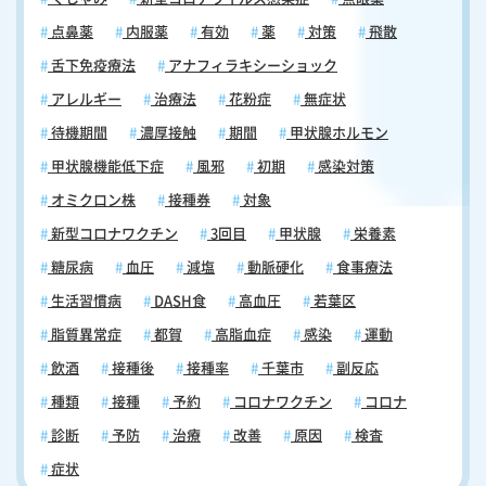
点鼻薬
内服薬
有効
薬
対策
飛散
舌下免疫療法
アナフィラキシーショック
アレルギー
治療法
花粉症
無症状
待機期間
濃厚接触
期間
甲状腺ホルモン
甲状腺機能低下症
風邪
初期
感染対策
オミクロン株
接種券
対象
新型コロナワクチン
3回目
甲状腺
栄養素
糖尿病
血圧
減塩
動脈硬化
食事療法
生活習慣病
DASH食
高血圧
若葉区
脂質異常症
都賀
高脂血症
感染
運動
飲酒
接種後
接種率
千葉市
副反応
種類
接種
予約
コロナワクチン
コロナ
診断
予防
治療
改善
原因
検査
症状