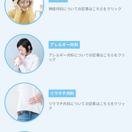
が重要です 不眠症は日本の国民病 不眠症は、日本において「国民病」
があるため、注意が必要です。 【食後のひどい眠気を解消するための対
合があります。 【更年期の不眠：睡眠パターンの変化と不眠症の関係
とされています。近年、不眠症の発生率は増加傾向にあり、多くの方々
策3】ストレッチ 食事後に軽いストレッチを行うことで、血液の循環を
神経内科についての記事はこちらをクリック
2】睡眠量の減少 年齢と共に、一晩の睡眠時間が減少する傾向がありま
が睡眠障害を抱えています。日本では、一般成人の30〜40％が何らかの
促進し、消化をサポートします。また、ストレッチは筋肉の緊張をほぐ
す。これは、深い睡眠やREM睡眠の時間が減少するため、睡眠の質が低
不眠症状を有しており、特に女性に多いことが知られています。なお、
し、眠気を感じにくくするのに役立ちます。食後10〜15分の軽いストレ
下する要因となります。なお、睡眠量の減少は、不眠症の発症リスクを
不眠症状は加齢とともに増加し、60歳以上では半数以上の方で認められ
ッチを習慣にすることで、食後の眠気を軽減し、エネルギーを保ちやす
高める要因となります。 【更年期の不眠：睡眠パターンの変化と不眠症
ます。「不眠症 - e-ヘルスネット - 厚生労働省」でも同様のことを伝え
くなりますので、ぜひ試してみてください。 【食後のひどい眠気を解消
の関係3】睡眠の断片化 年齢と共に、「夜間に何度も目が覚める頻度」
ておりますので、ご興味のある方はご覧ください。 不眠症の一般的な
するための対策4】ガムを噛む 噛む行為は唾液の分泌を刺激し、消化を
が増加します。これにより、睡眠の連続性が損なわれ、不眠症の症状が
症状と原因 不眠症とは、入眠困難、中途覚醒、早朝覚醒、熟睡障害によ
サポートします。また、噛むことによって口腔内の血液循環が促進され
アレルギー内科
現れることがあります。また、睡眠中の呼吸障害や運動障害が原因で睡
って、その人にとって必要な睡眠時間が十分に取れないことや“睡眠の
るため、脳への酸素供給が増え、覚醒感が高まることがあります。これ
眠が断片化することもあります。 【更年期の不眠：睡眠パターンの変化
アレルギー内科についての記事はこちらをクリ
質”が低下することで、日中に倦怠感・意欲低下・集中力低下・食欲低
により、眠気を和らげる助けとなります。ただし、過度なガムの噛み過
と不眠症の関係4】睡眠の質の低下 年齢と共に、眠りの質が低下する傾
ック
下などの不調が出現する病気です。不眠は、眠気、倦怠感、集中力低
ぎには注意が必要です。ガムを日常的に何回も強く噛みすぎると筋肉が
向があります。「深い睡眠」や「回復力のある睡眠」の時間が減少し、
下、抑うつや不安などの精神症状を引き起こし、その結果として生産性
痛み、顎関節症の症状が出てくる可能性があります。ですので、過度な
代わりに「浅い眠り」や「目覚めやすさ」が増えることがあります。な
の低下、交通事故の増加など、様々な人的及び社会経済的損失をもたら
ガムの噛み過ぎには注意してください。 【食後のひどい眠気を解消する
お、睡眠の質の低下は不眠症のリスクを高め、日中の疲労感や集中力の
すと考えられております。したがって、「睡眠が浅い」「寝付けない」
ための対策5】食べる順番に注意する 血糖値が上がりやすい「パン」や
低下などを引き起こす可能性があります。 40代から50代の方は、これ
など、睡眠に関して気になる症状がある方は、早い段階で医療機関に相
「ご飯」などの炭水化物から食べるのではなく、まずは野菜やキノコ、
らの睡眠パターンの変化に注意を払う必要があります。もし不眠症の症
談することをお勧めします。なお、不眠症の原因はストレス・心や身体
リウマチ内科
大豆食品などから食べることで、血糖値の急激な上昇を防げます。炭水
状が現れた場合は、放置せずに早めに医療機関を受診し、適切な治療を
の病気・薬の副作用など様々です。以下、不眠症を引き起こす主な原因
化物や甘いものを最初に摂ると、血糖値が急上昇し、その後の急降下が
受けてください。不眠症は重要な疾患であり、放置すると健康に深刻な
リウマチ内科についての記事はこちらをクリッ
になります。 【不眠症の原因1】心理的原因 何らかのストレスに関連し
眠気を引き起こす原因となりますので、ご注意ください。 【食後のひど
ク
影響を及ぼす可能性があります。そのため、適切な専門医やクリニック
て起こる不眠です。 【不眠症の原因1】身体的原因 身体の病気や症状が
い眠気を解消するための対策6】腹八分目に抑える 過度な食べ過ぎは、
を選び、早期に診断と治療を受けることが重要です。 40代から50代の
原因で起こる不眠です。 【不眠症の原因3】薬理学的原因 服用している
血糖値の上昇につながります。したがって食事をする際は、食後の眠気
方の不眠症と生活習慣の関係 40代から50代の方の不眠症の原因の一つ
薬や、アルコール、カフェイン、ニコチンなどが原因で起こる不眠で
を軽減するために、食事量を腹八分目に抑えることが重要です。腹八分
は、生活習慣の影響です。仕事や家庭のストレスは睡眠に大きな影響を
す。 【不眠症の原因4】精神医学的原因 精神や神経の病に伴って起こる
目で食事を終えることは、胃の負担を軽減し、消化プロセスを円滑に進