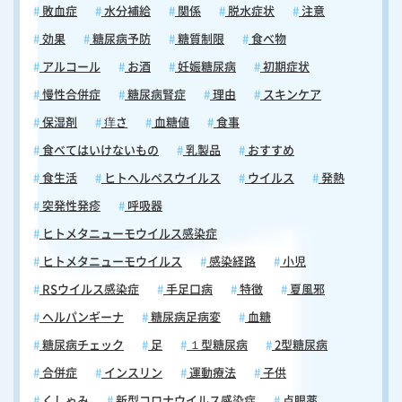
敗血症
水分補給
関係
脱水症状
注意
効果
糖尿病予防
糖質制限
食べ物
アルコール
お酒
妊娠糖尿病
初期症状
慢性合併症
糖尿病腎症
理由
スキンケア
保湿剤
痒さ
血糖値
食事
食べてはいけないもの
乳製品
おすすめ
食生活
ヒトヘルペスウイルス
ウイルス
発熱
突発性発疹
呼吸器
ヒトメタニューモウイルス感染症
ヒトメタニューモウイルス
感染経路
小児
RSウイルス感染症
手足口病
特徴
夏風邪
ヘルパンギーナ
糖尿病足病変
血糖
糖尿病チェック
足
１型糖尿病
2型糖尿病
合併症
インスリン
運動療法
子供
くしゃみ
新型コロナウイルス感染症
点眼薬