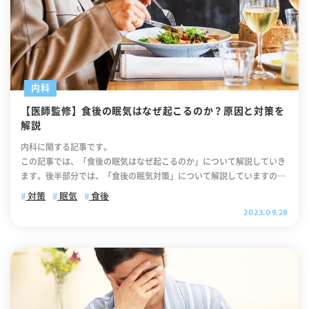
内科
【医師監修】食後の眠気はなぜ起こるのか？原因と対策を
解説
内科に関する記事です。
この記事では、「食後の眠気はなぜ起こるのか」について解説していき
ます。後半部分では、「食後の眠気対策」について解説していますの
で、ぜひ最後までご覧ください。 .cv_box { text-align: center; } .cv_b
対策
眠気
食後
ox a{ text-decoration: none !important; color: #fff !important; widt
2023.09.28
h: 100%; max-width: 400px; padding: 10px 30px; border-radius: 35
px; border: 2px solid #fff; background-color: #ffb800; box-shadow:
0 0 10pxrgb(0 0 0 / 10%); position: relative; text-align: center; font-
size: 18px; letter-spacing: 0.05em; line-height: 1.3; margin: 0 auto 4
0px; text-decoration: none; } .cv_box a:after { content: ""; position:
absolute; top: 52%; -webkit-transform: translateY(-50%); transfor
m: translateY(-50%); right: 10px; background-image: url("https://it