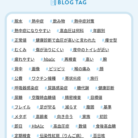
BLOG TAG
妨げます。昼寝をするなら、午後3時前の20～30分にしてください。
習慣が重要です。朝食は心と身体の目覚めに欠かせません。栄養バラン
【更年期の不眠対策：不眠症改善と予防的アプローチ4】目が覚めたら
スの取れた朝食を摂ってエネルギーを補給し、一日のスタートを切って
日光を浴びる 目が覚めたら日光を取り入れ、体内時計を刺激してくださ
ください。なお、夜食については、軽めのものを選ぶことがポイントで
脱水
熱中症
飲み物
熱中症対策
い。早起きは早寝に通じます。なお、睡眠のリズムを整えるために、週
す。胃腸を過度に刺激しないようにし、就寝前には十分な時間を置いて
末などの休みの日も、平日と同じ時刻で起床するよう心掛けてください
消化を促してください。適正な食習慣を心掛けることで、良質な睡眠へ
熱中症になりやすい
高血圧は何科
年齢別
ね。 【更年期の不眠対策：不眠症改善と予防的アプローチ5】寝室から
の道が開かれます。 不眠症は医師の診察に基づく早期治療が重要です
正常値
健康診断で血圧が高いと言われた
痩せ型
スマホを遠ざける スマホの画面から発せられるブルーライトは、眠りを
睡眠が浅い、寝付けないなど、睡眠に関して問題があることで「日常生
誘うメラトニンの分泌を抑制し、眠りの質を低下させます。また、SNS
むくみ
傷が治りにくい
夜中のトイレが近い
活に支障が出ている」と感じている方は、早めに専門家に相談すること
やメッセージアプリの利用は興奮状態を引き起こし、リラックスを妨げ
をお勧めします。前述した通り、睡眠不足は体の病気、心の病気の原因
疲れやすい
hba1c
再検査
高い
腕
ます。ですので、就寝前のスマホ操作はできる限り控えてください。な
となります。また睡眠障害自体が“心の病気”の前兆の可能性もありま
お、就寝前のスマホ操作を抑制するためには「寝室からスマホを遠ざけ
背中
画像
ピリピリ
喉の痛み
顔
す。ですので、不眠症を放置してはいけません。「睡眠が浅い」「寝付
る」「寝る1時間前からスマホ使用を控える」「ブルーライトカットフ
けない」「睡眠時間のわりに熟睡した感じが得られない」など、睡眠に
公費
ワクチン接種
帯状疱疹
旅行
ィルターを使用する」などの対策が効果的です。 【更年期の不眠対策：
関して気になる症状がある方は放置せず、お近くの医療機関に足を運ん
不眠症改善と予防的アプローチ6】適正な食習慣 快適な睡眠を得るため
呼吸器感染症
尿路感染症
糖代謝
健康診断
でください。なお、当院では“不眠症の診療”や“薬の処方”だけでなく、
には、適正な食習慣が重要です。朝食は心と身体の目覚めに欠かせませ
診断書の発行も行っております。不眠の症状や原因について悩んでいる
尿糖
空腹時血糖値
精密検査
目標値
ん。栄養バランスの取れた朝食を摂ってエネルギーを補給し、一日のス
方、あるいは不眠症の症状にお心当たりのある方などいらっしゃいまし
タートを切ってください。なお、夜食については、軽めのものを選ぶこ
フレイル
足が攣る
減らす
腹囲
基準
たら、まずお気軽にご相談ください。 当日の順番予約はこちらから
とがポイントです。胃腸を過度に刺激しないようにし、就寝前には十分
メタボ
高齢者
向き合う
家族
初診
な時間を置いて消化を促してください。適正な食習慣を心掛けること
で、良質な睡眠への道が開かれます。 【更年期の不眠対策：不眠症改善
即日
HbA1c
高血圧症
数値
食後高血糖
と予防的アプローチ7】リラックス法を取り入れる 深呼吸や瞑想、スト
定期検査
伝染性紅斑（りんご病）
百日咳
レッチなどのリラックス法を取り入れることは、不眠症の改善に効果的