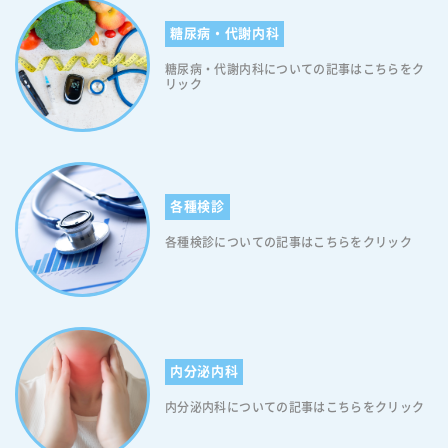
与えることがあります。具体的には、日中のプレッシャーや心配事が夜
不眠です。精神や神経の病には、不眠を伴うことが少なくありません。
めるのに役立ちます。また、適切な食事量を意識的にコントロールする
の眠りに反映され、入眠や中途覚醒の問題を引き起こすことがありま
糖尿病・代謝内科
なかでも不眠になりやすいのは、不安と抑うつになります。 20代に特
ことで、食後の眠気を和らげ、日常の活動に集中しやすくなります。
す。特に、長時間の勤務や家事、育児による疲労感や時間の制約は、良
有の不眠症の原因 20代における不眠症の原因は多岐にわたります。主
【食後のひどい眠気を解消するための対策7】ゆっくり食べる 早食いは
い睡眠を妨げる要因となり得ます。また、心理的な変化も睡眠の質と関
糖尿病・代謝内科についての記事はこちらをク
な原因としては、以下のような要素が挙げられます。 【20代に特有の
食べすぎの原因となるほか、急激な血糖値の上昇を招きます。血糖値の
リック
連しています。40代から50代では、人生の変化や役割の変動による不安
不眠症の原因1】就寝前のスマホ操作 就寝前のスマホ操作が不眠症の原
急激な変化は、食後に眠気を感じる一因となりますので、ご注意くださ
やストレスが増えることがあります。例えば、子育ての終了、親の介
因になっている場合があります。スマホの画面から発せられるブルーラ
い。食事をする際はひと口入れたら箸を置くクセをつけ、ゆっくり食べ
護、キャリアの転換などが心理的な負担をもたらし、睡眠の質に影響を
イトは、眠りを誘うメラトニンの分泌を抑制し、眠りの質を低下させま
ることを心掛けてくださいね。 食後に強い眠気が続く場合、病気の恐
及ぼす可能性があります。このような理由から、不眠症の方は生活習慣
す。また、SNSやメッセージアプリの利用は興奮状態を引き起こし、リ
れがあります 食後に強い眠気を感じる方は、糖尿病の疑いがあります。
の見直しやストレス管理が重要です。まずは、日中のストレスを軽減す
ラックスを妨げます。ですので、就寝前のスマホ操作はできる限り控え
糖尿病を疑う理由としては、血糖値が下がりにくくなっている可能性が
るために、仕事とプライベートのバランスを考慮するようにしてくださ
てください。なお、就寝前のスマホ操作を抑制するためには「寝室から
各種検診
挙げられます。食後は誰でも血糖値が一時的に上がります(健康な人でも
い。 40代、50代の女性の訴えで多いのは中途覚醒 40代から50代の女
スマホを遠ざける」「寝る1時間前からスマホ使用を控える」「ブルー
食後の血糖値は上昇します)。食後に上昇した血糖値は、時間の経過と共
性の中には、不眠症の主な症状として「中途覚醒」を訴える方が多く見
各種検診についての記事はこちらをクリック
ライトカットフィルターを使用する」などの対策が効果的です。 【20
にゆっくり下降するのが一般的です。しかし糖尿病の方は、血糖値を下
られます。中途覚醒は、夜間に目が覚めてしまい、その後なかなか眠り
代に特有の不眠症の原因2】ストレス 20代は、学生から社会人になる方
げるホルモン(インスリン)の働きが悪くなっているため、食後の高血糖
に戻れないという状態を指します。中途覚醒の原因は個人によって異な
が多くいる年代です。そのため、学業や就職活動に伴うプレッシャーが
状態が長く続きます。そのため、食後に強い眠気を感じやすいのです。
りますが、ホルモンの変動が関与していることが多いです。更年期の女
ストレスとなり、睡眠に影響を与えることがあります。また、20代は自
なお、高血糖状態のときに眠気を感じやすいのは、覚醒を促す「オレキ
性では、卵巣機能の低下によるホルモンバランスの変化が中途覚醒を引
己実現や将来の目標達成に向けて様々なプレッシャーを感じる時期でも
シン」というホルモンの分泌が止まるためです。詳しくは「食後の強い
き起こす可能性があります。また、ストレスや心理的な要因、身体的な
あり、これらのストレスが睡眠の質に悪影響を与えることがあります。
眠気は糖尿病症状の可能性があります」をご覧ください。 不安な方は
不快感、持病の影響なども関与することがあります。 40代から50代の
内分泌内科
さらに、学校内での人間関係や恋愛、家庭環境の変化などもストレスの
いつでもご相談ください 「慢性的な眠気が続いている」「睡眠薬を飲ん
方に起こりやすい身体の変化と睡眠障害 更年期に入ると、多くの女性が
要因となり得ると言えます。 【20代に特有の不眠症の原因3】うつ病(抑
でも眠れない」など、睡眠に関して問題があることで「日常生活に支障
不眠に悩まされます。この不眠の主な原因は、自律神経の乱れです。更
内分泌内科についての記事はこちらをクリック
うつ状態も含む) うつ病(抑うつ状態も含む)は不眠症の一因となり得ま
が出ている」と感じている方は、早めに専門家に相談することをお勧め
年期は女性の「ホルモンバランス」が変化する時期であり、特にエスト
す。睡眠障害に深く関係する病気は多数ありますが、なかでも「うつ病
します。睡眠不足は単に身体の疲れが残りやすくなるだけでなく、体の
ロゲンの減少が影響を与えます。加えて、加齢によって自律神経の機能