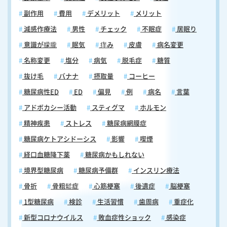
副作用
費用
デメリット
メリット
減感作療法
男性
チェック
不眠症
居眠り
意識が朦朧
眠気
痒み
皮膚
病名変更
名称変更
塩分
病気
脱毛症
糖質
抜け毛
バナナ
摂取量
コーヒー
糖尿病性ED
ED
偏見
例
病名
言葉
アドボカシー活動
スティグマ
ホルモン
精神疾患
ストレス
糖尿病網膜症
糖尿病ケトアシドーシス
影響
喫煙
経口血糖降下薬
糖尿病かもしれない
境界型糖尿病
糖尿病予備群
インスリン療法
骨折
骨粗鬆症
心筋梗塞
後遺症
脳梗塞
1型糖尿病
検診
生活習慣
歯周病
重症化
新型コロナウイルス
敗血症性ショック
感染症