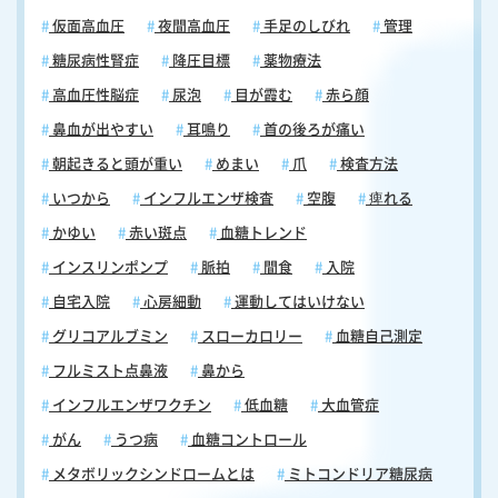
です。深呼吸によっては、深い呼吸によってリラックス状態に入ること
仮面高血圧
夜間高血圧
手足のしびれ
管理
ができ、瞑想によっては、心を静め、不安やストレスを軽減する助けと
糖尿病性腎症
降圧目標
薬物療法
なります。また、ストレッチや軽い運動は体の緊張をほぐし、心地よい
疲労感をもたらします。これらのリラックス法を日常に取り入れること
高血圧性脳症
尿泡
目が霞む
赤ら顔
で、心と体の緊張を解き放ち、良質な睡眠を迎えることができますの
鼻血が出やすい
耳鳴り
首の後ろが痛い
で、積極的に取り組んでください。 【更年期の不眠対策：不眠症改善と
予防的アプローチ8】カフェインやアルコールの制限 カフェインやアル
朝起きると頭が重い
めまい
爪
検査方法
コールは睡眠を妨げることがありますので、摂取量を制限する、または
いつから
インフルエンザ検査
空腹
痺れる
避けるようにしてください。 不眠症は医師への早めの相談が大切です
不眠症は他の病気との関連性が高い疾患です。「からだの病気」や「こ
かゆい
赤い斑点
血糖トレンド
ころの病気」との関連が不眠症の原因となり、また、不眠症自体も他の
インスリンポンプ
脈拍
間食
入院
病状を悪化させる可能性があります。そのため、不眠症は医師への早め
自宅入院
心房細動
運動してはいけない
の相談が大切です。医師は症状や生活状況を詳しく聞き取り、必要な検
査を行います。また、睡眠環境や睡眠習慣の改善のアドバイスも提供し
グリコアルブミン
スローカロリー
血糖自己測定
てくれます。したがって、早期に医師との協力を始めることで、睡眠問
フルミスト点鼻液
鼻から
題を克服する可能性が高まります。医師との連携によって的確な診断と
適切な治療が行われ、睡眠の質の向上につながりますので、早めに医師
インフルエンザワクチン
低血糖
大血管症
に相談してください。なお、当院では不眠症に対する診断と治療を行っ
がん
うつ病
血糖コントロール
ております。不眠の症状や原因について悩んでいる方、あるいは不眠症
の症状にお心当たりのある方などいらっしゃいましたら、まずお気軽に
メタボリックシンドロームとは
ミトコンドリア糖尿病
ご相談ください。 当日の順番予約はこちらから